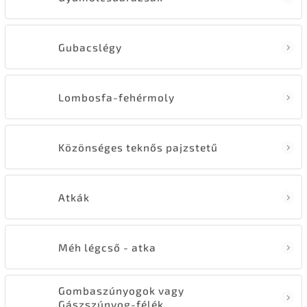
Gubacslégy
Lombosfa-fehérmoly
Közönséges teknős pajzstetű
Atkák
Méh légcső - atka
Gombaszúnyogok vagy
Gászszúnyog-félék