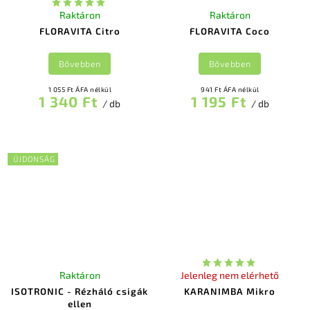
Raktáron
Raktáron
FLORAVITA Citro
FLORAVITA Coco
Bővebben
Bővebben
1 055 Ft ÁFA nélkül
941 Ft ÁFA nélkül
1 340 Ft
1 195 Ft
/ db
/ db
ÚJDONSÁG
Raktáron
Jelenleg nem elérhető
ISOTRONIC - Rézháló csigák
KARANIMBA Mikro
ellen