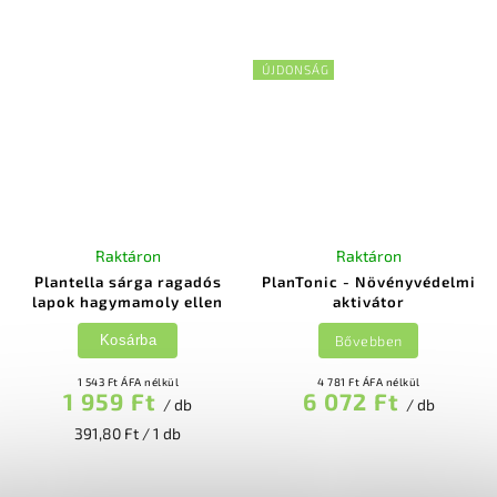
ÚJDONSÁG
Raktáron
Raktáron
Plantella sárga ragadós
PlanTonic - Növényvédelmi
lapok hagymamoly ellen
aktivátor
Bővebben
Kosárba
1 543 Ft ÁFA nélkül
4 781 Ft ÁFA nélkül
1 959 Ft
6 072 Ft
/ db
/ db
391,80 Ft / 1 db