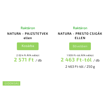
Raktáron
Raktáron
NATURA - PAJZSTETVEK
NATURA - PRESTO CSIGÁK
ellen
ELLEN
Bővebben
Kosárba
2 024 Ft ÁFA nélkül
1 939 Ft-tól ÁFA nélkül
2 571 Ft
2 463 Ft-tól
/ db
/ db
2 463 Ft-tól / 250 g
ÚJDONSÁG