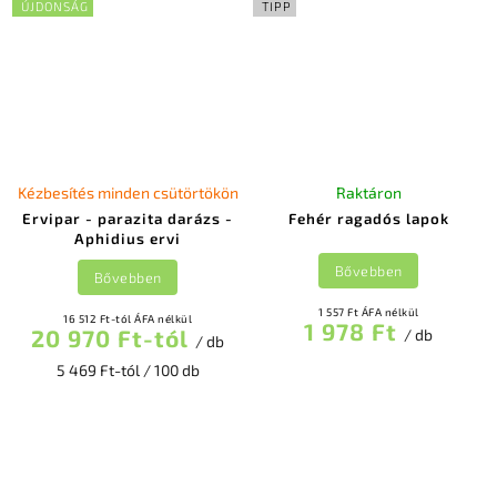
ÚJDONSÁG
TIPP
Kézbesítés minden csütörtökön
Raktáron
Ervipar - parazita darázs -
Fehér ragadós lapok
Aphidius ervi
Bővebben
Bővebben
1 557 Ft ÁFA nélkül
16 512 Ft-tól ÁFA nélkül
1 978 Ft
20 970 Ft-tól
/ db
/ db
5 469 Ft-tól / 100 db