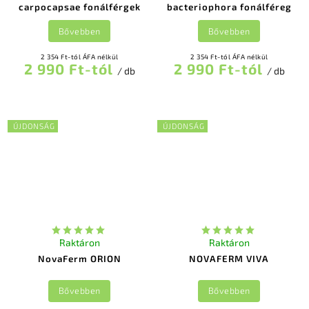
carpocapsae fonálférgek
bacteriophora fonálféreg
Bővebben
Bővebben
2 354 Ft-tól ÁFA nélkül
2 354 Ft-tól ÁFA nélkül
2 990 Ft-tól
2 990 Ft-tól
/ db
/ db
ÚJDONSÁG
ÚJDONSÁG
Raktáron
Raktáron
NovaFerm ORION
NOVAFERM VIVA
Bővebben
Bővebben