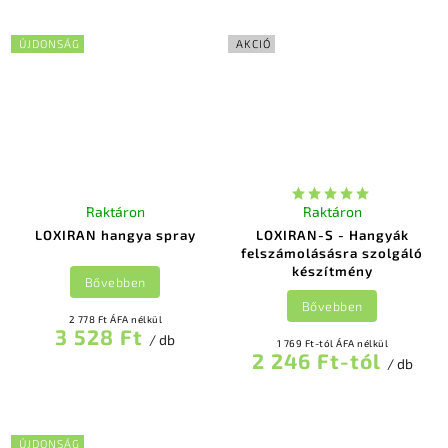
ÚJDONSÁG
AKCIÓ
Raktáron
Raktáron
LOXIRAN hangya spray
LOXIRAN-S - Hangyák
felszámolásásra szolgáló
készítmény
Bővebben
Bővebben
2 778 Ft ÁFA nélkül
3 528 Ft
/ db
1 769 Ft-tól ÁFA nélkül
2 246 Ft-tól
/ db
ÚJDONSÁG