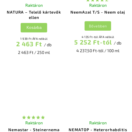
Raktáron
Raktáron
NATURA – Telelő kártevők
NeemAzal T/S - Neem olaj
ellen
Bővebben
Kosárba
4 135 Ft-tól ÁFA nélkül
1 939 Ft ÁFA nélkül
5 252 Ft-tól
2 463 Ft
/ db
/ db
4 237,50 Ft-tól / 100 ml
2 463 Ft / 250 ml
Raktáron
Raktáron
Nemastar - Steinernema
NEMATOP - Heterorhabditis