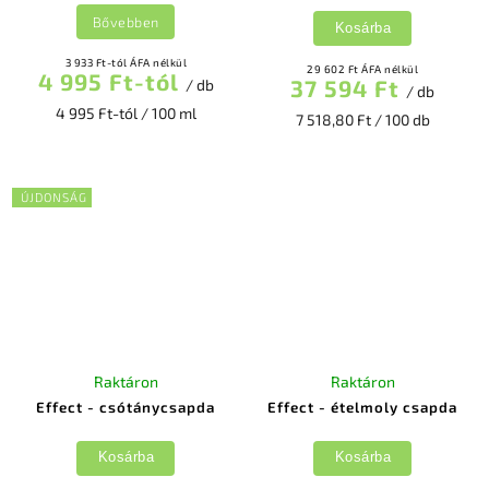
Bővebben
Kosárba
3 933 Ft-tól ÁFA nélkül
29 602 Ft ÁFA nélkül
4 995 Ft-tól
37 594 Ft
/ db
/ db
4 995 Ft-tól / 100 ml
7 518,80 Ft / 100 db
ÚJDONSÁG
Raktáron
Raktáron
Effect - csótánycsapda
Effect - ételmoly csapda
Kosárba
Kosárba