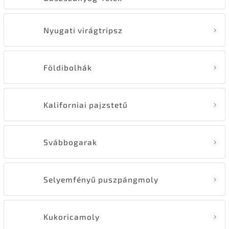
Nyugati virágtripsz
Földibolhák
Kaliforniai pajzstetű
Svábbogarak
Selyemfényű puszpángmoly
Kukoricamoly