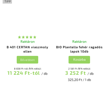
TIPP
Raktáron
Raktáron
B 401 CERTAN viaszmoly
BIO Plantella fehér ragadós
ellen
lapok 10db
Bővebben
Kosárba
8 838 Ft-tól ÁFA nélkül
2 561 Ft ÁFA nélkül
11 224 Ft-tól
3 252 Ft
/ db
/ db
325,20 Ft / 1 db