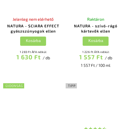
Jelenleg nem elérhető
Raktáron
NATURA - SCIARA EFFECT
NATURA - szívó-rágó
gyászszúnyogok ellen
kártevők ellen
Kosárba
Kosárba
1 283 Ft ÁFA nélkül
1 226 Ft ÁFA nélkül
1 630 Ft
1 557 Ft
/ db
/ db
1 557 Ft / 100 ml
ÚJDONSÁG
TIPP