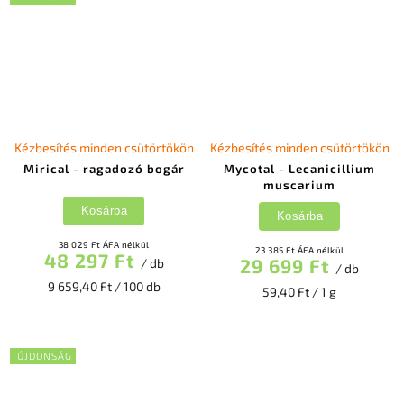
Kézbesítés minden csütörtökön
Kézbesítés minden csütörtökön
Mirical - ragadozó bogár
Mycotal - Lecanicillium
muscarium
Kosárba
Kosárba
38 029 Ft ÁFA nélkül
23 385 Ft ÁFA nélkül
48 297 Ft
29 699 Ft
/ db
/ db
9 659,40 Ft / 100 db
59,40 Ft / 1 g
ÚJDONSÁG