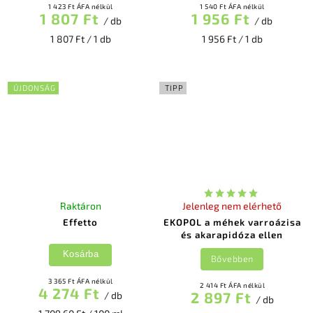
1 423 Ft ÁFA nélkül
1 540 Ft ÁFA nélkül
1 807 Ft
1 956 Ft
/ db
/ db
1 807 Ft / 1 db
1 956 Ft / 1 db
ÚJDONSÁG
TIPP
Raktáron
Jelenleg nem elérhető
Effetto
EKOPOL a méhek varroázisa
és akarapidóza ellen
Kosárba
Bővebben
3 365 Ft ÁFA nélkül
2 414 Ft ÁFA nélkül
4 274 Ft
2 897 Ft
/ db
/ db