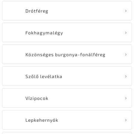
Drótféreg
Fokhagymalégy
Közönséges burgonya-fonálféreg
Szőlő levélatka
Vízipocok
Lepkehernyók