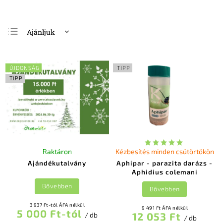
Ajánljuk
Legolcsóbb elöl
Legdrágább
ÚJDONSÁG
TIPP
Legnépszerűbb
TIPP
termékek
ABC szerint
Raktáron
Kézbesítés minden csütörtökön
Ajándékutalvány
Aphipar - parazita darázs -
Aphidius colemani
Bővebben
Bővebben
3 937 Ft-tól ÁFA nélkül
9 491 Ft ÁFA nélkül
5 000 Ft-tól
12 053 Ft
/ db
/ db