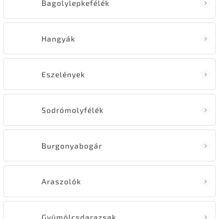
Bagolylepkefélék
Hangyák
Eszelények
Sodrómolyfélék
Burgonyabogár
Araszolók
Gyümölcsdarazsak