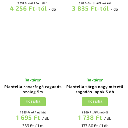
3 351 Ft-tól ÁFA nélkül
3 020 Ft-tól ÁFA nélkül
4 256 Ft-tól
3 835 Ft-tól
/ db
/ db
Raktáron
Raktáron
Plantella rovarfogó ragadós
Plantella sárga nagy méretű
szalag 5m
ragadós lapok 5 db
Kosárba
Kosárba
1 335 Ft ÁFA nélkül
1 369 Ft ÁFA nélkül
1 695 Ft
1 738 Ft
/ db
/ db
339 Ft / 1 m
173,80 Ft / 1 db