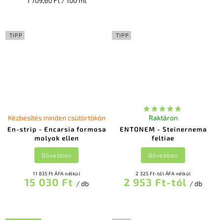
1 709,60 Ft / 100 ml
TIPP
TIPP
Kézbesítés minden csütörtökön
Raktáron
En-strip - Encarsia formosa
ENTONEM - Steinernema
molyok ellen
feltiae
Bővebben
Bővebben
11 835 Ft ÁFA nélkül
2 325 Ft-tól ÁFA nélkül
15 030 Ft
2 953 Ft-tól
/ db
/ db