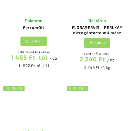
Raktáron
Raktáron
FerrumOil
FLORASERVIS - PERLKA®
nitrogéntartalmú mész
Bővebben
Kosárba
1 169 Ft-tól ÁFA nélkül
1 769 Ft ÁFA nélkül
1 485 Ft-tól
2 246 Ft
/ db
/ db
11 822 Ft-tól / 1 l
2 246 Ft / 1 kg
ÚJDONSÁG
ÚJDONSÁG