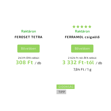
Raktáron
Raktáron
FEROSET TETRA
FERRAMOL csigaölő
Bővebben
Bővebben
243 Ft ÁFA nélkül
2 624 Ft-tól ÁFA nélkül
308 Ft
3 332 Ft-tól
/ db
/ db
7,84 Ft / 1 g
ÚJDONSÁG
TIPP