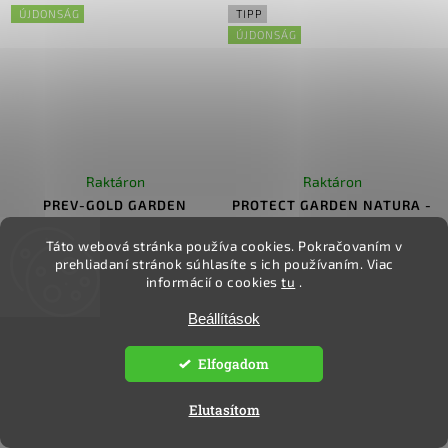
ÚJDONSÁG
TIPP
ÚJDONSÁG
Raktáron
Raktáron
PREV-GOLD GARDEN
PROTECT GARDEN NATURA -
Urtica RTU (spray)
Táto webová stránka používa cookies.
Pokračovaním v
Kosárba
Kosárba
prehliadaní stránok súhlasíte s ich používaním.
Viac
informácií o cookies
tu
.
2 894 Ft ÁFA nélkül
3 231 Ft ÁFA nélkül
3 675 Ft
4 103 Ft
/ db
/ db
Beállítások
4 103 Ft / 1 l
Elfogadom
Elutasítom
TIPP