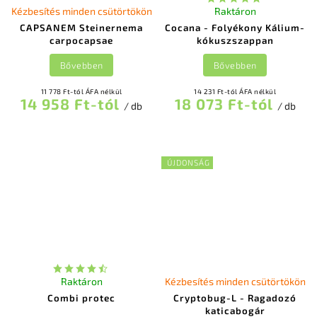
Kézbesítés minden csütörtökön
Raktáron
CAPSANEM Steinernema
Cocana - Folyékony Kálium-
carpocapsae
kókuszszappan
Bővebben
Bővebben
11 778 Ft-tól ÁFA nélkül
14 231 Ft-tól ÁFA nélkül
14 958 Ft-tól
18 073 Ft-tól
/ db
/ db
ÚJDONSÁG
Raktáron
Kézbesítés minden csütörtökön
Combi protec
Cryptobug-L - Ragadozó
katicabogár