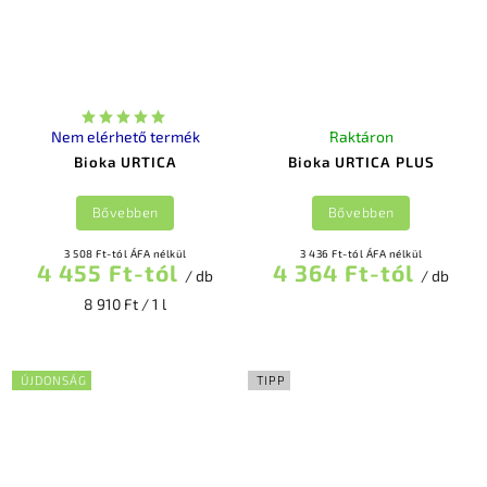
Nem elérhető termék
Raktáron
Bioka URTICA
Bioka URTICA PLUS
Bővebben
Bővebben
3 508 Ft-tól ÁFA nélkül
3 436 Ft-tól ÁFA nélkül
4 455 Ft-tól
4 364 Ft-tól
/ db
/ db
8 910 Ft / 1 l
ÚJDONSÁG
TIPP