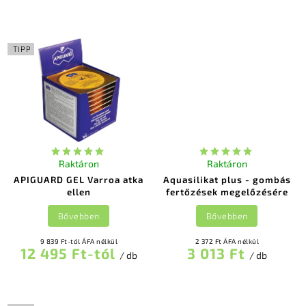
TIPP
Raktáron
Raktáron
APIGUARD GEL Varroa atka
Aquasilikat plus - gombás
ellen
fertőzések megelőzésére
Bővebben
Bővebben
9 839 Ft-tól ÁFA nélkül
2 372 Ft ÁFA nélkül
12 495 Ft-tól
3 013 Ft
/ db
/ db