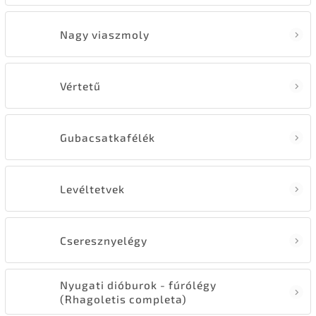
Nagy viaszmoly
Vértetű
Gubacsatkafélék
Levéltetvek
Cseresznyelégy
Nyugati dióburok - fúrólégy
(Rhagoletis completa)