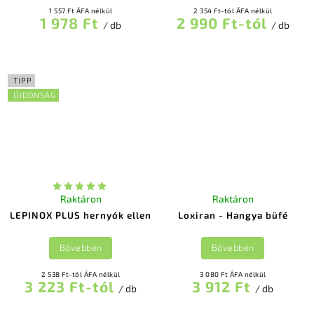
1 557 Ft ÁFA nélkül
2 354 Ft-tól ÁFA nélkül
1 978 Ft
2 990 Ft-tól
/ db
/ db
TIPP
ÚJDONSÁG
Raktáron
Raktáron
LEPINOX PLUS hernyók ellen
Loxiran - Hangya büfé
Bővebben
Bővebben
2 538 Ft-tól ÁFA nélkül
3 080 Ft ÁFA nélkül
3 223 Ft-tól
3 912 Ft
/ db
/ db