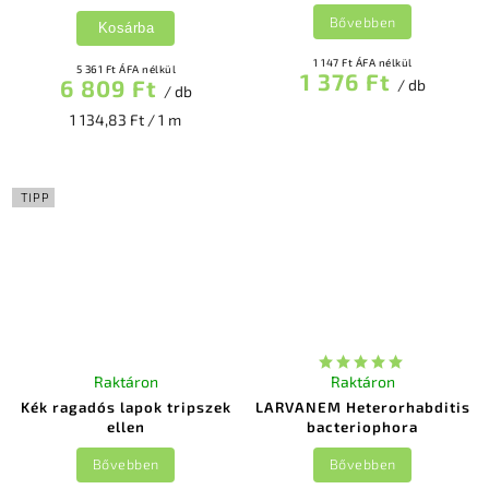
Bővebben
Kosárba
1 147 Ft ÁFA nélkül
5 361 Ft ÁFA nélkül
1 376 Ft
6 809 Ft
/ db
/ db
1 134,83 Ft / 1 m
TIPP
Raktáron
Raktáron
Kék ragadós lapok tripszek
LARVANEM Heterorhabditis
ellen
bacteriophora
Bővebben
Bővebben