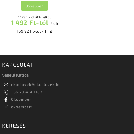
Bővebben
1 175 Ft-tól ÁFA nélkül
1 492 Ft-tól
/ db
159,92 Ft-tól / 1 ml
KAPCSOLAT
Veselá Katica
ekoclovek
@
ekoclovek.hu
+36 70 414 1187
Ökoember
okoember/
KERESÉS