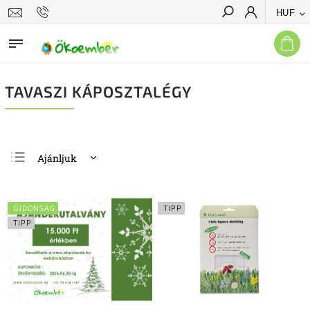
HUF
Keresés
TAVASZI KÁPOSZTALÉGY
Ajánljuk
Legolcsóbb elöl
Legdrágább
ÚJDONSÁG
TIPP
Legnépszerűbb
TIPP
termékek
ABC szerint