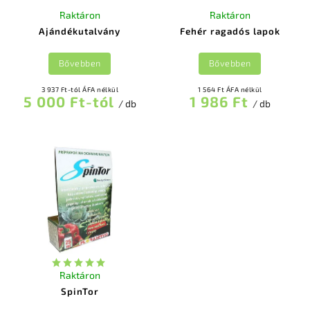
Raktáron
Raktáron
Ajándékutalvány
Fehér ragadós lapok
Bővebben
Bővebben
3 937 Ft-tól ÁFA nélkül
1 564 Ft ÁFA nélkül
5 000 Ft-tól
1 986 Ft
/ db
/ db
Raktáron
SpinTor