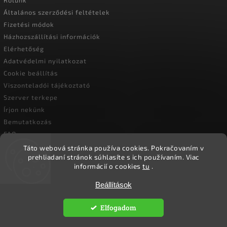
Általános szerződési feltételek
Fizetési módok
Házhozszállítási információk
Elérhetőség
Adatvédelmi nyilatkozat
Cookie beállítás
Viszonteladói tájékoztató
Szerver terkepe
Írjon nekünk
Bemutatkozás
FAQ
Vásárlási útmutató
Táto webová stránka používa cookies.
Pokračovaním v
prehliadaní stránok súhlasíte s ich používaním.
Viac
informácií o cookies
tu
.
Copyright 2026
Ökoember
. Minden jog fenntartva.
Beállítások
Süti beállítások szerkesztése
Elfogadom
Vytvořil
Shoptet
| Design
Shoptak.cz.