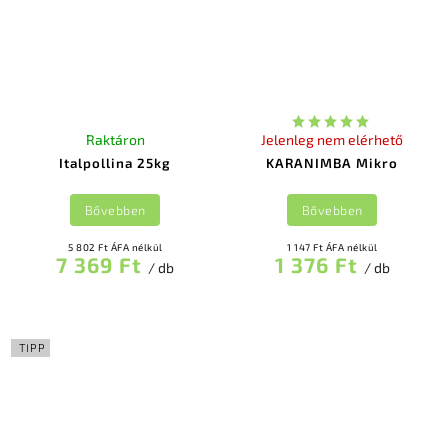
Raktáron
Jelenleg nem elérhető
Italpollina 25kg
KARANIMBA Mikro
Bővebben
Bővebben
5 802 Ft ÁFA nélkül
1 147 Ft ÁFA nélkül
7 369 Ft
1 376 Ft
/ db
/ db
TIPP