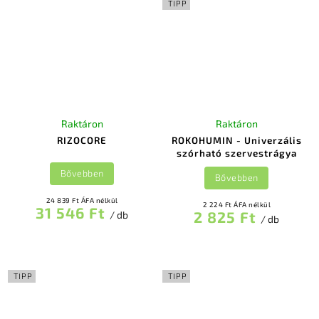
TIPP
Raktáron
Raktáron
RIZOCORE
ROKOHUMIN - Univerzális
szórható szervestrágya
Bővebben
Bővebben
24 839 Ft ÁFA nélkül
2 224 Ft ÁFA nélkül
31 546 Ft
2 825 Ft
/ db
/ db
TIPP
TIPP