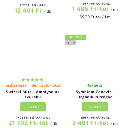
1 169 Ft-tól ÁFA nélkül
9 765 Ft ÁFA nélkül
1 485 Ft-tól
12 401 Ft
/ db
/ db
159,20 Ft-tól / 1 ml
ÚJDONSÁG
TIPP
Kézbesítés minden csütörtökön
Raktáron
Swirski Mite - Amblyseius
Symbiom Conavit -
swirskii
Organikus trágya
Bővebben
Bővebben
17 088 Ft-tól ÁFA nélkül
1 891 Ft-tól ÁFA nélkül
21 702 Ft-tól
2 401 Ft-tól
/ db
/ db