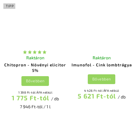
TIPP
Raktáron
Raktáron
Chitopron - Növényi elicitor
Imunofol - Cink lombtrágya
5%
Bővebben
Bővebben
4 426 Ft-tól ÁFA nélkül
1 398 Ft-tól ÁFA nélkül
5 621 Ft-tól
1 775 Ft-tól
/ db
/ db
7 946 Ft-tól / 1 l