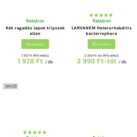
Raktáron
Raktáron
Kék ragadós lapok tripszek
LARVANEM Heterorhabditis
ellen
bacteriophora
Bővebben
Bővebben
1 557 Ft ÁFA nélkül
2 354 Ft-tól ÁFA nélkül
1 978 Ft
2 990 Ft-tól
/ db
/ db
AKCIÓ