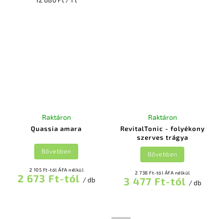
Raktáron
Raktáron
Quassia amara
RevitalTonic - folyékony
szerves trágya
Bővebben
Bővebben
2 105 Ft-tól ÁFA nélkül
2 738 Ft-tól ÁFA nélkül
2 673 Ft-tól
3 477 Ft-tól
/ db
/ db