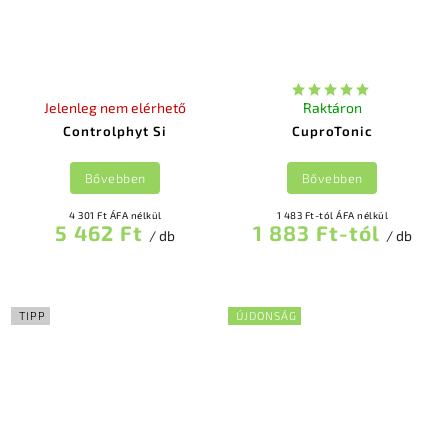
Jelenleg nem elérhető
Raktáron
Controlphyt Si
CuproTonic
Bővebben
Bővebben
4 301 Ft ÁFA nélkül
1 483 Ft-tól ÁFA nélkül
5 462 Ft
1 883 Ft-tól
/ db
/ db
TIPP
ÚJDONSÁG