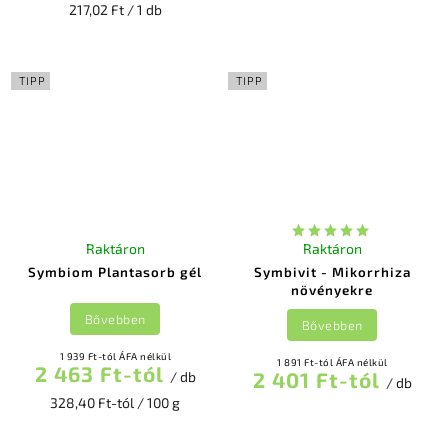
217,02 Ft / 1 db
TIPP
TIPP
Raktáron
Raktáron
Symbiom Plantasorb gél
Symbivit - Mikorrhiza
növényekre
Bővebben
Bővebben
1 939 Ft-tól ÁFA nélkül
1 891 Ft-tól ÁFA nélkül
2 463 Ft-tól
2 401 Ft-tól
/ db
/ db
328,40 Ft-tól / 100 g