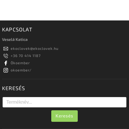
KAPCSOLAT
Veselá Katica
ekoclovek
@
ekoclovek.hu
+36 70 414 1187
Ökoember
okoember/
KERESÉS
Keresés