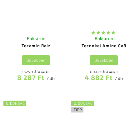
Raktáron
Raktáron
Tecamin Raiz
Tecnokel Amino CaB
Bővebben
Bővebben
6 525 Ft ÁFA nélkül
3 844 Ft ÁFA nélkül
8 287 Ft
4 882 Ft
/ db
/ db
ÚJDONSÁG
ÚJDONSÁG
TIPP