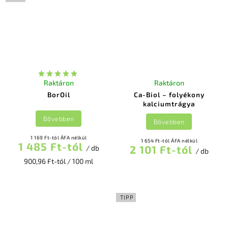
Raktáron
Raktáron
BorOil
Ca-Biol – folyékony
kalciumtrágya
Bővebben
Bővebben
1 169 Ft-tól ÁFA nélkül
1 654 Ft-tól ÁFA nélkül
1 485 Ft-tól
2 101 Ft-tól
/ db
/ db
900,96 Ft-tól / 100 ml
TIPP