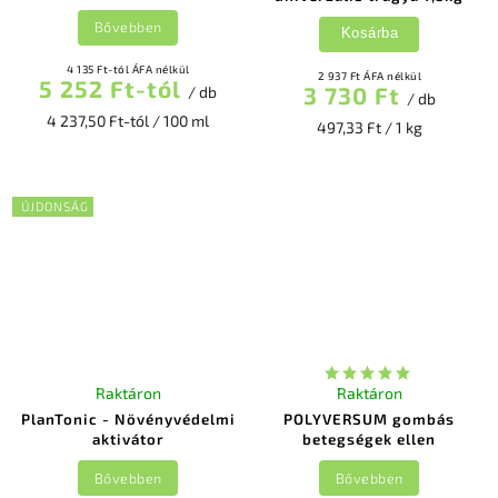
Bővebben
Kosárba
4 135 Ft-tól ÁFA nélkül
2 937 Ft ÁFA nélkül
5 252 Ft-tól
3 730 Ft
/ db
/ db
4 237,50 Ft-tól / 100 ml
497,33 Ft / 1 kg
ÚJDONSÁG
Raktáron
Raktáron
PlanTonic - Növényvédelmi
POLYVERSUM gombás
aktivátor
betegségek ellen
Bővebben
Bővebben