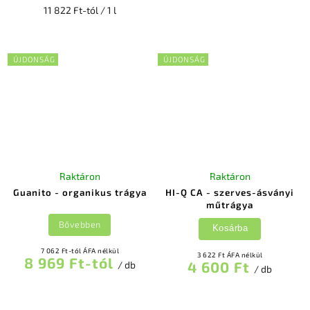
11 822 Ft-tól / 1 l
ÚJDONSÁG
ÚJDONSÁG
Raktáron
Raktáron
Guanito - organikus trágya
HI-Q CA - szerves-ásványi
műtrágya
Bővebben
Kosárba
7 062 Ft-tól ÁFA nélkül
3 622 Ft ÁFA nélkül
8 969 Ft-tól
4 600 Ft
/ db
/ db