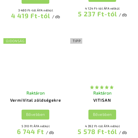
4 124 Ft-tól ÁFA nélkül
3 480 Ft-tól ÁFA nélkül
5 237 Ft-tól
4 419 Ft-tól
/ db
/ db
ÚJDONSÁG
TIPP
Raktáron
Raktáron
VermiVital zöldségekre
VITISAN
Bővebben
Bővebben
5 310 Ft ÁFA nélkül
4 392 Ft-tól ÁFA nélkül
6 744 Ft
5 578 Ft-tól
/ db
/ db