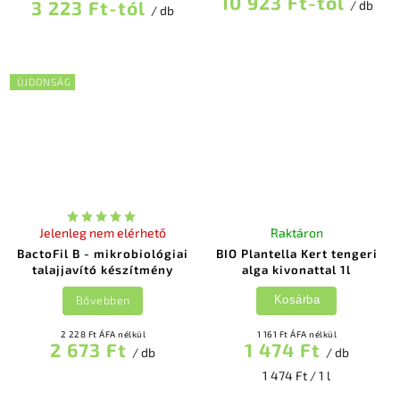
10 923 Ft-tól
3 223 Ft-tól
/ db
/ db
ÚJDONSÁG
Jelenleg nem elérhető
Raktáron
BactoFil B - mikrobiológiai
BIO Plantella Kert tengeri
talajjavító készítmény
alga kivonattal 1l
Bővebben
Kosárba
2 228 Ft ÁFA nélkül
1 161 Ft ÁFA nélkül
2 673 Ft
1 474 Ft
/ db
/ db
1 474 Ft / 1 l