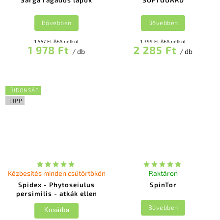
Bővebben
Bővebben
1 557 Ft ÁFA nélkül
1 799 Ft ÁFA nélkül
1 978 Ft
2 285 Ft
/ db
/ db
ÚJDONSÁG
TIPP
Kézbesítés minden csütörtökön
Raktáron
Spidex - Phytoseiulus
SpinTor
persimilis - atkák ellen
Bővebben
Kosárba