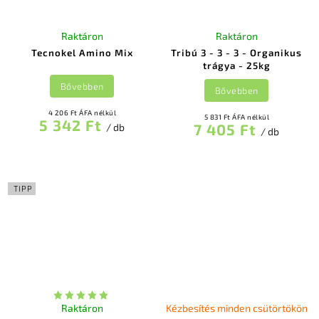
Raktáron
Raktáron
Tecnokel Amino Mix
Tribú 3 - 3 - 3 - Organikus
trágya - 25kg
Bővebben
Bővebben
4 206 Ft ÁFA nélkül
5 831 Ft ÁFA nélkül
5 342 Ft
7 405 Ft
/ db
/ db
TIPP
Raktáron
Kézbesítés minden csütörtökön