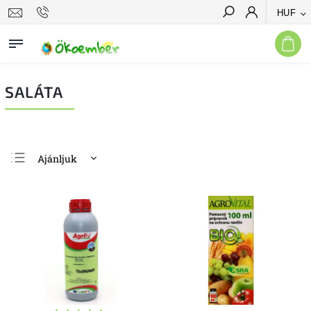
HUF
Keresés
SALÁTA
Ajánljuk
Legolcsóbb elöl
Legdrágább
Legnépszerűbb
termékek
ABC szerint