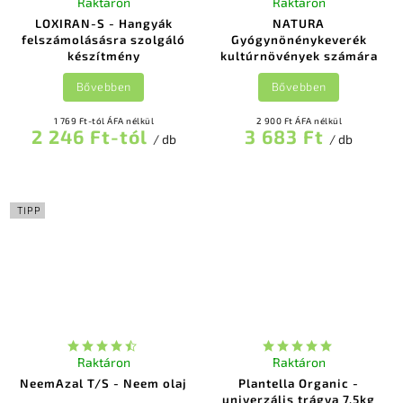
Raktáron
Raktáron
LOXIRAN-S - Hangyák
NATURA
felszámolásásra szolgáló
Gyógynönénykeverék
készítmény
kultúrnövények számára
Bővebben
Bővebben
1 769 Ft-tól ÁFA nélkül
2 900 Ft ÁFA nélkül
2 246 Ft-tól
3 683 Ft
/ db
/ db
TIPP
Raktáron
Raktáron
NeemAzal T/S - Neem olaj
Plantella Organic -
univerzális trágya 7,5kg