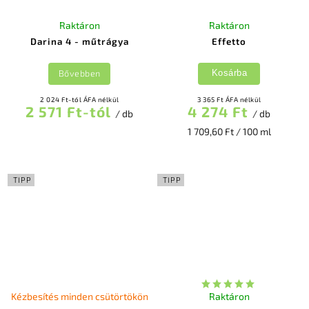
Raktáron
Raktáron
Darina 4 - műtrágya
Effetto
Bővebben
Kosárba
2 024 Ft-tól ÁFA nélkül
3 365 Ft ÁFA nélkül
2 571 Ft-tól
4 274 Ft
/ db
/ db
1 709,60 Ft / 100 ml
TIPP
TIPP
Kézbesítés minden csütörtökön
Raktáron