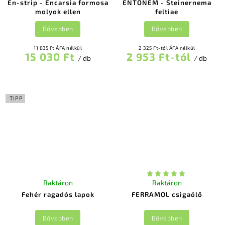
En-strip - Encarsia formosa
ENTONEM - Steinernema
molyok ellen
feltiae
Bővebben
Bővebben
11 835 Ft ÁFA nélkül
2 325 Ft-tól ÁFA nélkül
15 030 Ft
2 953 Ft-tól
/ db
/ db
TIPP
Raktáron
Raktáron
Fehér ragadós lapok
FERRAMOL csigaölő
Bővebben
Bővebben