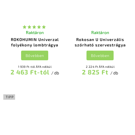
Raktáron
Raktáron
ROKOHUMIN Univerzal
Rokosan U Univerzális
folyékony lombtrágya
szórható szervestrágya
Bővebben
Bővebben
1 939 Ft-tól ÁFA nélkül
2 224 Ft ÁFA nélkül
2 463 Ft-tól
2 825 Ft
/ db
/ db
TIPP