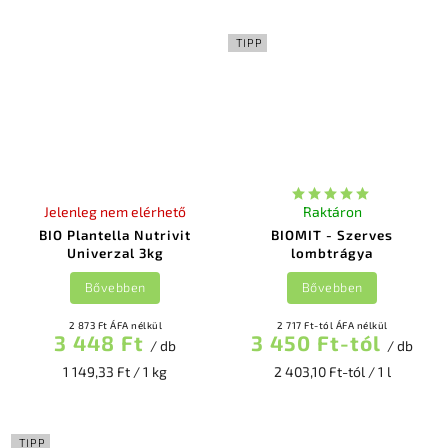
TIPP
Jelenleg nem elérhető
Raktáron
BIO Plantella Nutrivit
BIOMIT - Szerves
Univerzal 3kg
lombtrágya
Bővebben
Bővebben
2 873 Ft ÁFA nélkül
2 717 Ft-tól ÁFA nélkül
3 448 Ft
3 450 Ft-tól
/ db
/ db
1 149,33 Ft / 1 kg
2 403,10 Ft-tól / 1 l
TIPP