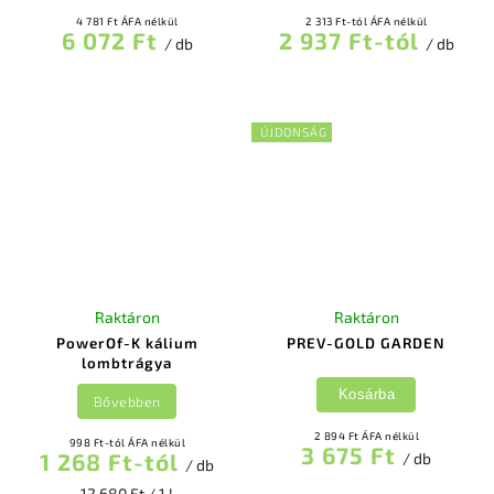
4 781 Ft ÁFA nélkül
2 313 Ft-tól ÁFA nélkül
6 072 Ft
2 937 Ft-tól
/ db
/ db
ÚJDONSÁG
Raktáron
Raktáron
PowerOf-K kálium
PREV-GOLD GARDEN
lombtrágya
Kosárba
Bővebben
2 894 Ft ÁFA nélkül
998 Ft-tól ÁFA nélkül
3 675 Ft
1 268 Ft-tól
/ db
/ db
12 680 Ft / 1 l