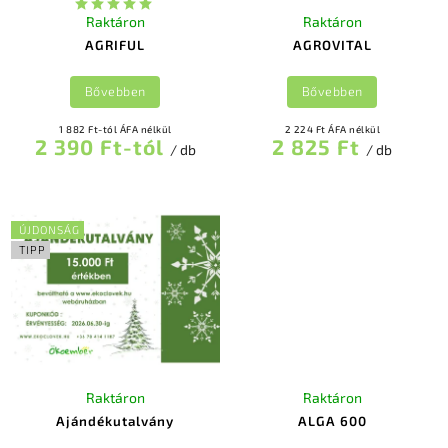
Raktáron
Raktáron
AGRIFUL
AGROVITAL
Bővebben
Bővebben
1 882 Ft-tól ÁFA nélkül
2 224 Ft ÁFA nélkül
2 390 Ft-tól
2 825 Ft
/ db
/ db
ÚJDONSÁG
TIPP
Raktáron
Raktáron
Ajándékutalvány
ALGA 600