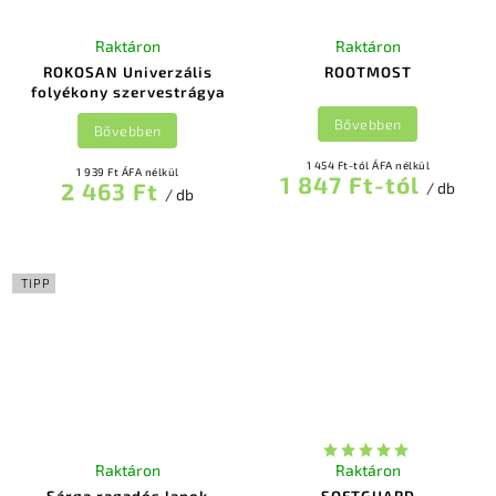
Raktáron
Raktáron
ROKOSAN Univerzális
ROOTMOST
folyékony szervestrágya
Bővebben
Bővebben
1 454 Ft-tól ÁFA nélkül
1 939 Ft ÁFA nélkül
1 847 Ft-tól
2 463 Ft
/ db
/ db
TIPP
Raktáron
Raktáron
Sárga ragadós lapok
SOFTGUARD