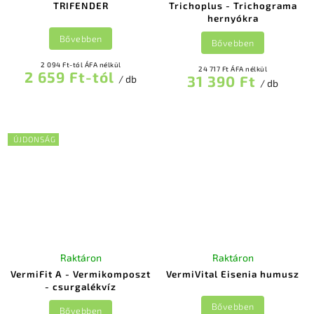
TRIFENDER
Trichoplus - Trichograma
hernyókra
Bővebben
Bővebben
2 094 Ft-tól ÁFA nélkül
24 717 Ft ÁFA nélkül
2 659 Ft-tól
31 390 Ft
/ db
/ db
ÚJDONSÁG
Raktáron
Raktáron
VermiFit A - Vermikomposzt
VermiVital Eisenia humusz
- csurgalékvíz
Bővebben
Bővebben