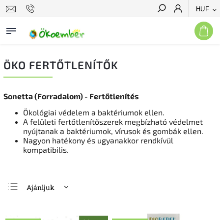
HUF
Keresés
ÖKO FERTŐTLENÍTŐK
Sonetta (Forradalom) - Fertőtlenítés
Ökológiai védelem a baktériumok ellen.
A felületi fertőtlenítőszerek megbízható védelmet
nyújtanak a baktériumok, vírusok és gombák ellen.
Nagyon hatékony és ugyanakkor rendkívül
kompatibilis.
Ajánljuk
Legolcsóbb elöl
Legdrágább