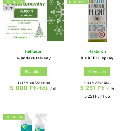
ÚJDONSÁG
ÚJDONSÁG
Legnépszerűbb
TIPP
termékek
ABC szerint
Raktáron
Raktáron
Ajándékutalvány
BIOREPEL spray
Bővebben
Bővebben
3 937 Ft-tól ÁFA nélkül
4 135 Ft ÁFA nélkül
5 000 Ft-tól
5 251 Ft
/ db
/ db
5 251 Ft / 1 db
ÚJDONSÁG