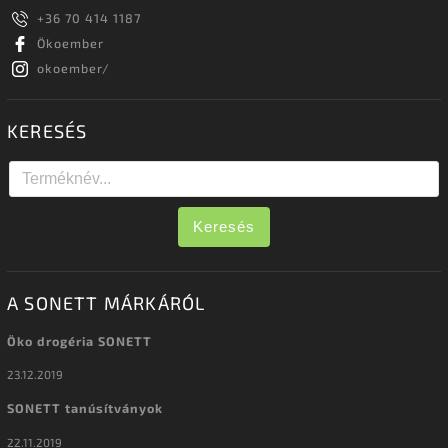
+36 70 414 1187
Ökoember
okoember/
KERESÉS
Keresés
A SONETT MÁRKÁRÓL
Öko drogéria SONETT
23.12.2019
SONETT tanúsítványok
22.11.2019