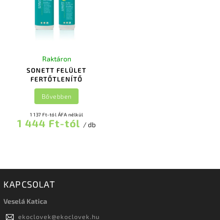
Raktáron
SONETT FELÜLET
FERTŐTLENÍTŐ
Bővebben
1 137 Ft-tól ÁFA nélkül
1 444 Ft-tól
/ db
KAPCSOLAT
Veselá Katica
ekoclovek
@
ekoclovek.hu