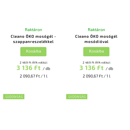
Raktáron
Raktáron
Cleano ÖKO mosógél -
Cleano ÖKO mosógél
szappanreszelékkel
mosódióval
Kosárba
Kosárba
2 469 Ft ÁFA nélkül
2 469 Ft ÁFA nélkül
3 136 Ft
3 136 Ft
/ db
/ db
2 090,67 Ft / 1 l
2 090,67 Ft / 1 l
ÚJDONSÁG
ÚJDONSÁG