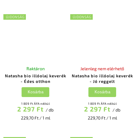
ÚJDONSÁG
ÚJDONSÁG
Raktáron
Jelenleg nem elérhető
Natasha bio illóolaj keverék
Natasha bio illóolaj keverék
- Édes otthon
- Jó reggelt
Kosárba
Kosárba
1 809 Ft ÁFA nélkül
1 809 Ft ÁFA nélkül
2 297 Ft
2 297 Ft
/ db
/ db
229,70 Ft / 1 ml
229,70 Ft / 1 ml