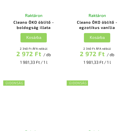
Raktáron
Raktáron
Cleano ÖKO öblítő -
Cleano ÖKO öblítő -
boldogság illata
egzotikus vanília
Kosárba
Kosárba
2 340 Ft ÁFA nélkül
2 340 Ft ÁFA nélkül
2 972 Ft
2 972 Ft
/ db
/ db
1 981,33 Ft / 1 l
1 981,33 Ft / 1 l
ÚJDONSÁG
ÚJDONSÁG