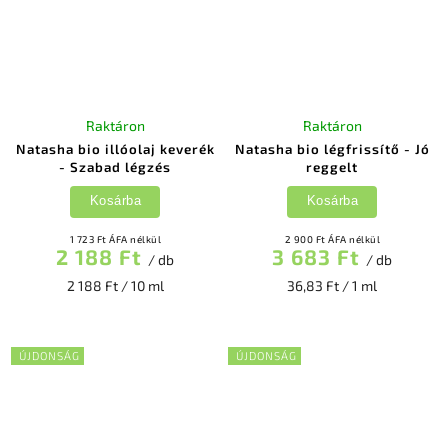
Raktáron
Raktáron
Natasha bio illóolaj keverék
Natasha bio légfrissítő - Jó
- Szabad légzés
reggelt
Kosárba
Kosárba
1 723 Ft ÁFA nélkül
2 900 Ft ÁFA nélkül
2 188 Ft
3 683 Ft
/ db
/ db
2 188 Ft / 10 ml
36,83 Ft / 1 ml
ÚJDONSÁG
ÚJDONSÁG