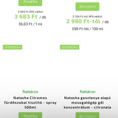
Kosárba
Bővebben
2 900 Ft ÁFA nélkül
3 683 Ft
/ db
2 354 Ft-tól ÁFA nélkül
2 990 Ft-tól
/ db
36,83 Ft / 1 ml
598 Ft-tól / 100 ml
ÚJDONSÁG
ÚJDONSÁG
Raktáron
Raktáron
Natasha Citromos
Natasha gesztenye alapú
fürdőszobai tisztító - spray
mosogatógép gél
500ml
koncentrátum - citronela
Bővebben
Kosárba