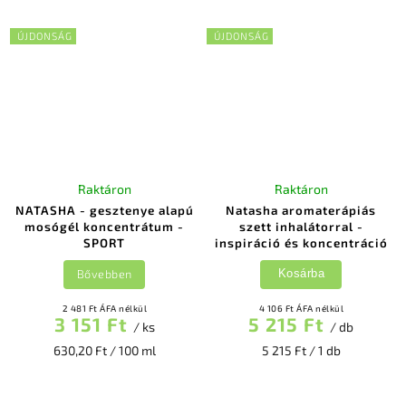
ÚJDONSÁG
ÚJDONSÁG
Raktáron
Raktáron
NATASHA - gesztenye alapú
Natasha aromaterápiás
mosógél koncentrátum -
szett inhalátorral -
SPORT
inspiráció és koncentráció
Bővebben
Kosárba
2 481 Ft ÁFA nélkül
4 106 Ft ÁFA nélkül
3 151 Ft
5 215 Ft
/ ks
/ db
630,20 Ft / 100 ml
5 215 Ft / 1 db