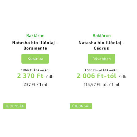
Raktáron
Raktáron
Natasha bio illóolaj -
Natasha bio illóolaj -
Borsmenta
Cédrus
Bővebben
Kosárba
1 866 Ft ÁFA nélkül
1 580 Ft-tól ÁFA nélkül
2 370 Ft
2 006 Ft-tól
/ db
/ db
237 Ft / 1 ml
115,47 Ft-tól / 1 ml
ÚJDONSÁG
ÚJDONSÁG