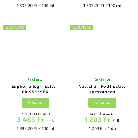
1 393,20 Ft / 100 ml
1 393,20 Ft / 100 ml
ÚJDONSÁG
ÚJDONSÁG
Raktáron
Raktáron
Euphoria légfrissítő -
Natasha - Folttisztító
FRISSESSÉG
epeszappan
Kosárba
Kosárba
2 743 Ft ÁFA nélkül
947 Ft ÁFA nélkül
3 483 Ft
1 203 Ft
/ db
/ db
1 393,20 Ft / 100 ml
1 203 Ft / 1 db