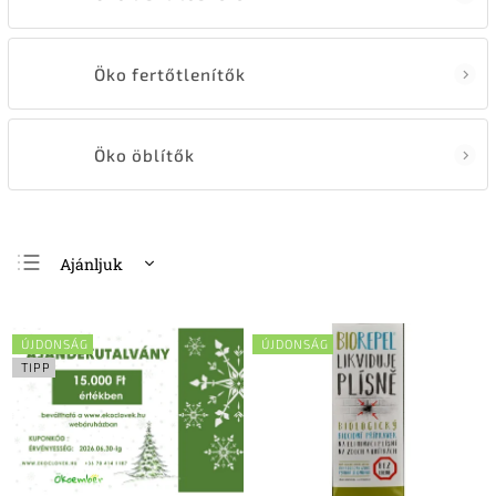
Öko fertőtlenítők
Öko öblítők
Ajánljuk
Legolcsóbb elöl
Legdrágább
ÚJDONSÁG
ÚJDONSÁG
Legnépszerűbb
TIPP
termékek
ABC szerint