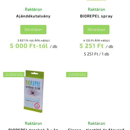
Raktáron
Raktáron
Ajándékutalvány
BIOREPEL spray
Bővebben
Bővebben
3 937 Ft-tól ÁFA nélkül
4 135 Ft ÁFA nélkül
5 000 Ft-tól
5 251 Ft
/ db
/ db
5 251 Ft / 1 db
ÚJDONSÁG
ÚJDONSÁG
Raktáron
Raktáron