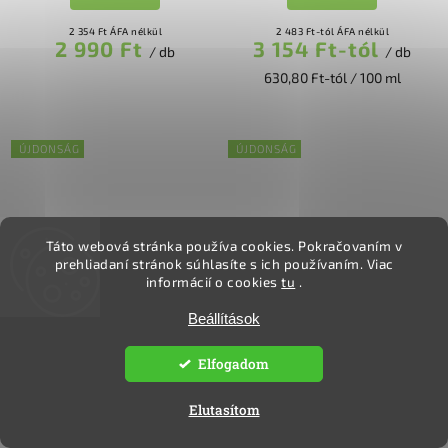
2 354 Ft ÁFA nélkül
2 483 Ft-tól ÁFA nélkül
2 990 Ft
3 154 Ft-tól
/ db
/ db
630,80 Ft-tól / 100 ml
ÚJDONSÁG
ÚJDONSÁG
Táto webová stránka používa cookies.
Pokračovaním v
prehliadaní stránok súhlasíte s ich používaním.
Viac
informácií o cookies
tu
.
Raktáron
Raktáron
Beállítások
Natasha gesztenye alapú
Natasha gesztenye alapú
mosogatószer citromfűvel
mosógél koncentrátum -
Elfogadom
levendula
Bővebben
Elutasítom
Bővebben
1 435 Ft-tól ÁFA nélkül
1 823 Ft-tól