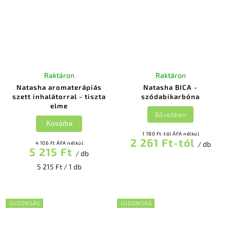
Raktáron
Raktáron
Natasha aromaterápiás
Natasha BICA -
szett inhalátorral - tiszta
szódabikarbóna
elme
Bővebben
Kosárba
1 780 Ft-tól ÁFA nélkül
2 261 Ft-tól
4 106 Ft ÁFA nélkül
/ db
5 215 Ft
/ db
5 215 Ft / 1 db
ÚJDONSÁG
ÚJDONSÁG