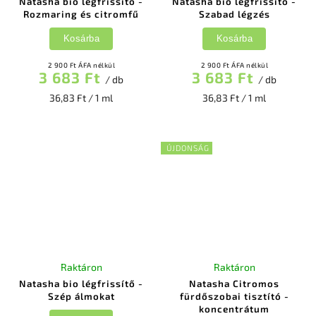
Natasha bio légfrissítő -
Natasha bio légfrissítő -
Rozmaring és citromfű
Szabad légzés
Kosárba
Kosárba
2 900 Ft ÁFA nélkül
2 900 Ft ÁFA nélkül
3 683 Ft
3 683 Ft
/ db
/ db
36,83 Ft / 1 ml
36,83 Ft / 1 ml
ÚJDONSÁG
Raktáron
Raktáron
Natasha bio légfrissítő -
Natasha Citromos
Szép álmokat
fürdőszobai tisztító -
koncentrátum