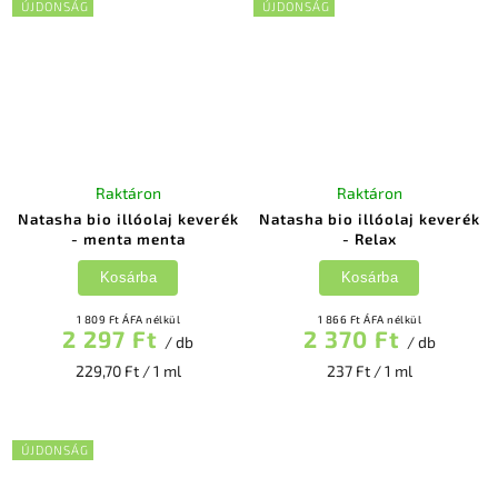
ÚJDONSÁG
ÚJDONSÁG
Raktáron
Raktáron
Natasha bio illóolaj keverék
Natasha bio illóolaj keverék
- menta menta
- Relax
Kosárba
Kosárba
1 809 Ft ÁFA nélkül
1 866 Ft ÁFA nélkül
2 297 Ft
2 370 Ft
/ db
/ db
229,70 Ft / 1 ml
237 Ft / 1 ml
ÚJDONSÁG