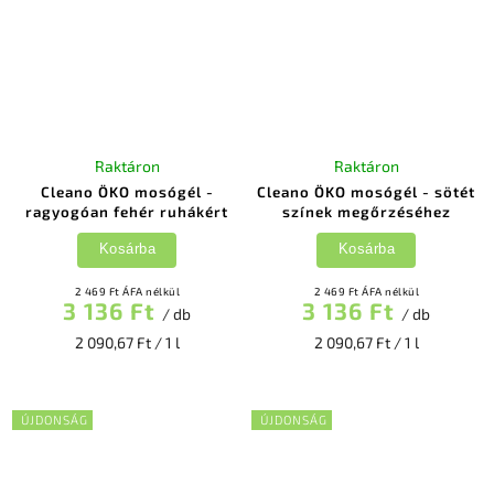
Raktáron
Raktáron
Cleano ÖKO mosógél -
Cleano ÖKO mosógél - sötét
ragyogóan fehér ruhákért
színek megőrzéséhez
Kosárba
Kosárba
2 469 Ft ÁFA nélkül
2 469 Ft ÁFA nélkül
3 136 Ft
3 136 Ft
/ db
/ db
2 090,67 Ft / 1 l
2 090,67 Ft / 1 l
ÚJDONSÁG
ÚJDONSÁG