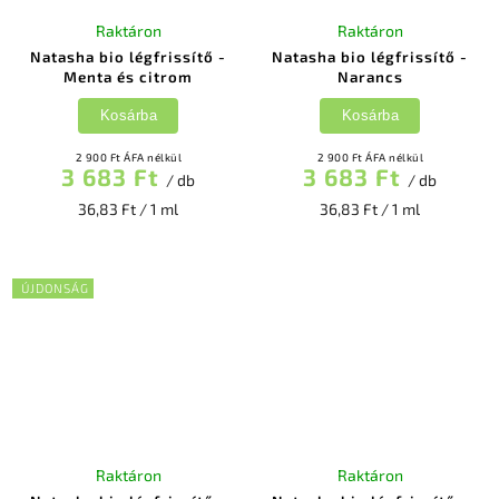
Raktáron
Raktáron
Natasha bio légfrissítő -
Natasha bio légfrissítő -
Menta és citrom
Narancs
Kosárba
Kosárba
2 900 Ft ÁFA nélkül
2 900 Ft ÁFA nélkül
3 683 Ft
3 683 Ft
/ db
/ db
36,83 Ft / 1 ml
36,83 Ft / 1 ml
ÚJDONSÁG
Raktáron
Raktáron