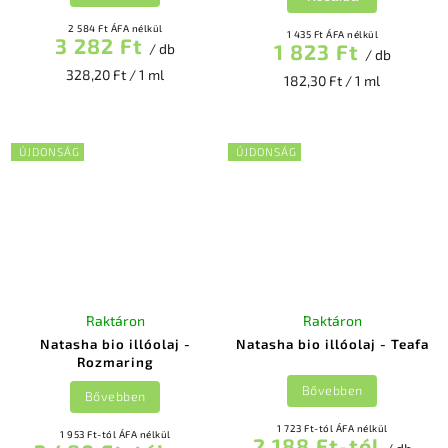
2 584 Ft ÁFA nélkül
1 435 Ft ÁFA nélkül
3 282 Ft
1 823 Ft
/ db
/ db
328,20 Ft / 1 ml
182,30 Ft / 1 ml
ÚJDONSÁG
ÚJDONSÁG
Raktáron
Raktáron
Natasha bio illóolaj -
Natasha bio illóolaj - Teafa
Rozmaring
Bővebben
Bővebben
1 723 Ft-tól ÁFA nélkül
1 953 Ft-tól ÁFA nélkül
2 188 Ft-tól