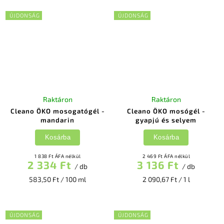
ÚJDONSÁG
ÚJDONSÁG
Raktáron
Raktáron
Cleano ÖKO mosogatógél -
Cleano ÖKO mosógél -
mandarin
gyapjú és selyem
Kosárba
Kosárba
1 838 Ft ÁFA nélkül
2 469 Ft ÁFA nélkül
2 334 Ft
3 136 Ft
/ db
/ db
583,50 Ft / 100 ml
2 090,67 Ft / 1 l
ÚJDONSÁG
ÚJDONSÁG