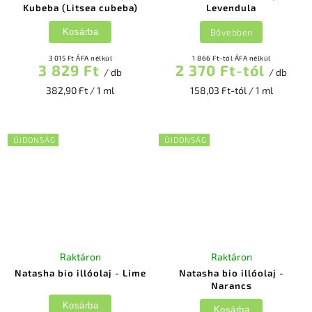
Kubeba (Litsea cubeba)
Levendula
Bővebben
Kosárba
3 015 Ft ÁFA nélkül
1 866 Ft-tól ÁFA nélkül
3 829 Ft
2 370 Ft-tól
/ db
/ db
382,90 Ft / 1 ml
158,03 Ft-tól / 1 ml
ÚJDONSÁG
ÚJDONSÁG
Raktáron
Raktáron
Natasha bio illóolaj - Lime
Natasha bio illóolaj -
Narancs
Kosárba
Kosárba