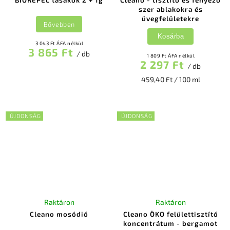
BIOREPEL tasakok 2 + 1g
Cleano - tisztító és fényező
szer ablakokra és
üvegfelületekre
Bővebben
Kosárba
3 043 Ft ÁFA nélkül
3 865 Ft
/ db
1 809 Ft ÁFA nélkül
2 297 Ft
/ db
459,40 Ft / 100 ml
ÚJDONSÁG
ÚJDONSÁG
Raktáron
Raktáron
Cleano mosódió
Cleano ÖKO felülettisztító
koncentrátum - bergamot