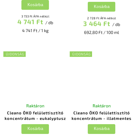
Kosárba
Kosárba
3 733 Ft ÁFA nélkül
2 728 Ft ÁFA nélkül
4 741 Ft
3 464 Ft
/ db
/ db
4 741 Ft / 1 kg
692,80 Ft / 100 ml
ÚJDONSÁG
ÚJDONSÁG
Raktáron
Raktáron
Cleano ÖKO felülettisztító
Cleano ÖKO felülettisztító
koncentrátum - eukalyptusz
koncentrátum - illatmentes
Kosárba
Kosárba