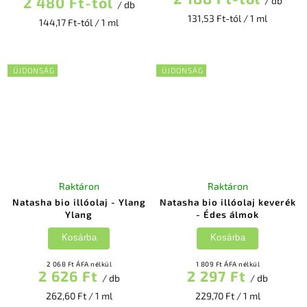
2 480 Ft-tól
/ db
/ db
131,53 Ft-tól / 1 ml
144,17 Ft-tól / 1 ml
ÚJDONSÁG
ÚJDONSÁG
Raktáron
Raktáron
Natasha bio illóolaj - Ylang
Natasha bio illóolaj keverék
Ylang
- Édes álmok
Kosárba
Kosárba
2 068 Ft ÁFA nélkül
1 809 Ft ÁFA nélkül
2 626 Ft
2 297 Ft
/ db
/ db
262,60 Ft / 1 ml
229,70 Ft / 1 ml