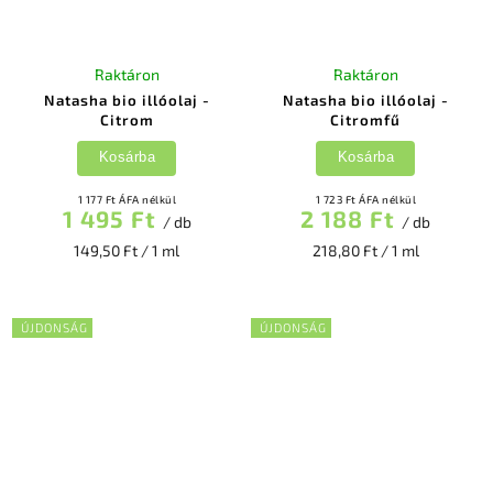
Raktáron
Raktáron
Natasha bio illóolaj -
Natasha bio illóolaj -
Citrom
Citromfű
Kosárba
Kosárba
1 177 Ft ÁFA nélkül
1 723 Ft ÁFA nélkül
1 495 Ft
2 188 Ft
/ db
/ db
149,50 Ft / 1 ml
218,80 Ft / 1 ml
ÚJDONSÁG
ÚJDONSÁG