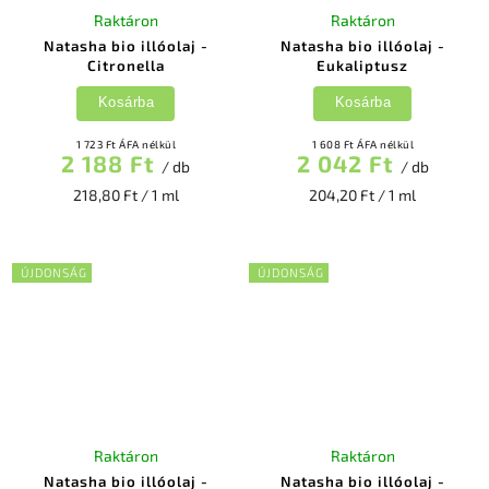
Raktáron
Raktáron
Natasha bio illóolaj -
Natasha bio illóolaj -
Citronella
Eukaliptusz
Kosárba
Kosárba
1 723 Ft ÁFA nélkül
1 608 Ft ÁFA nélkül
2 188 Ft
2 042 Ft
/ db
/ db
218,80 Ft / 1 ml
204,20 Ft / 1 ml
ÚJDONSÁG
ÚJDONSÁG
Raktáron
Raktáron
Natasha bio illóolaj -
Natasha bio illóolaj -