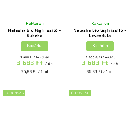
Raktáron
Raktáron
Natasha bio légfrissítő -
Natasha bio légfrissítő -
Kubeba
Levendula
Kosárba
Kosárba
2 900 Ft ÁFA nélkül
2 900 Ft ÁFA nélkül
3 683 Ft
3 683 Ft
/ db
/ db
36,83 Ft / 1 ml
36,83 Ft / 1 ml
ÚJDONSÁG
ÚJDONSÁG