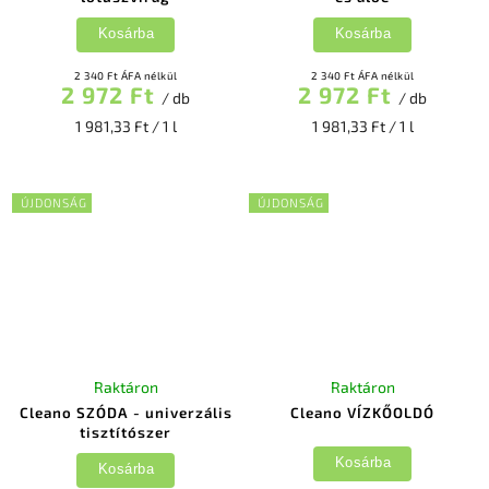
Kosárba
Kosárba
2 340 Ft ÁFA nélkül
2 340 Ft ÁFA nélkül
2 972 Ft
2 972 Ft
/ db
/ db
1 981,33 Ft / 1 l
1 981,33 Ft / 1 l
ÚJDONSÁG
ÚJDONSÁG
Raktáron
Raktáron
Cleano SZÓDA - univerzális
Cleano VÍZKŐOLDÓ
tisztítószer
Kosárba
Kosárba