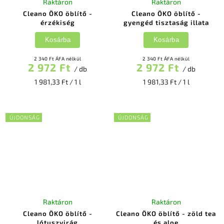
Raktáron
Raktáron
Cleano ÖKO öblítő -
Cleano ÖKO öblítő -
érzékiség
gyengéd tisztaság illata
Kosárba
Kosárba
2 340 Ft ÁFA nélkül
2 340 Ft ÁFA nélkül
2 972 Ft
2 972 Ft
/ db
/ db
1 981,33 Ft / 1 l
1 981,33 Ft / 1 l
ÚJDONSÁG
ÚJDONSÁG
Raktáron
Raktáron
Cleano ÖKO öblítő -
Cleano ÖKO öblítő - zöld tea
lótuszvirág
és aloe