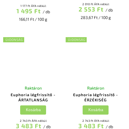
2 010 Ft ÁFA nélkül
1 177 Ft ÁFA nélkül
2 553 Ft
1 495 Ft
/ db
/ db
283,67 Ft / 100 g
166,11 Ft / 100 g
ÚJDONSÁG
ÚJDONSÁG
Raktáron
Raktáron
Euphoria légfrissítő -
Euphoria légfrissítő -
ÁRTATLANSÁG
ÉRZÉKISÉG
Kosárba
Kosárba
2 743 Ft ÁFA nélkül
2 743 Ft ÁFA nélkül
3 483 Ft
3 483 Ft
/ db
/ db