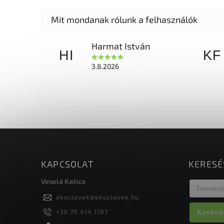
Harmat István
HI
KF
3.8.2026
KAPCSOLAT
KERESÉ
Veselá Katica
ekoclovek
@
ekoclovek.hu
+36 70 414 1187
Keresé