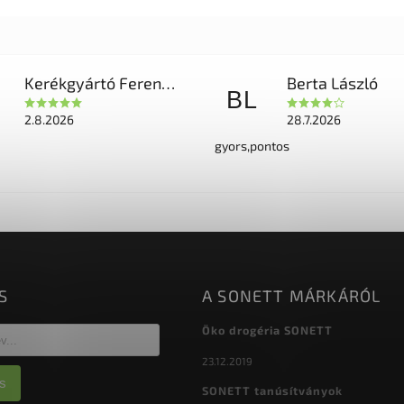
Kerékgyártó Ferencné
Berta László
BL
2.8.2026
28.7.2026
gyors,pontos
S
A SONETT MÁRKÁRÓL
Öko drogéria SONETT
23.12.2019
s
SONETT tanúsítványok