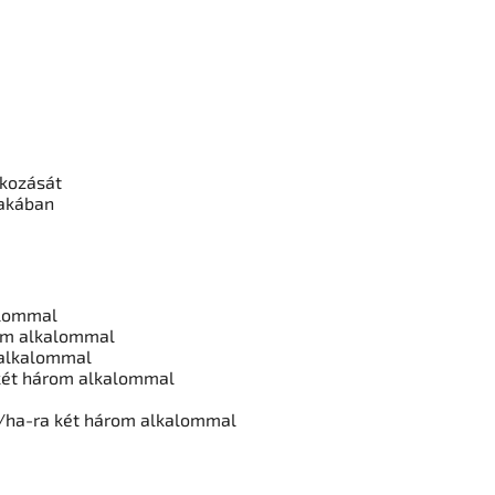
okozását
zakában
alommal
rom alkalommal
 alkalommal
 két három alkalommal
 /ha-ra két három alkalommal