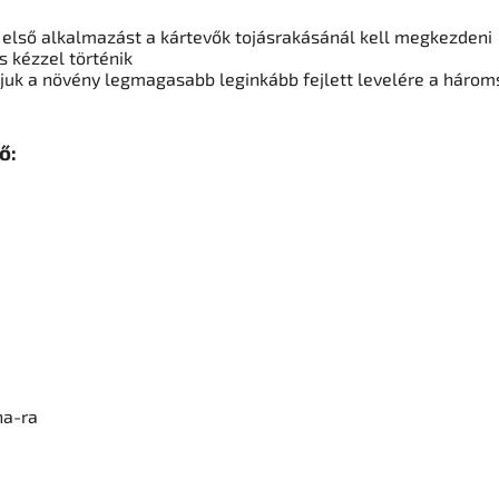
az első alkalmazást a kártevők tojásrakásánál kell megkezdeni
 kézzel történik
ztjuk a növény legmagasabb leginkább fejlett levelére a háro
ő:
ha-ra