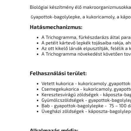
Biológiai készítmény élő makroorganizmusokk
yapottok-bagolylepke, a kukoricamoly, a káp
G
Hatásmechanizmus:
A Trichogramma, fürkészdarázs által para
A petéit kártevő lepkék tojásaiba rakja, 
Az ott kikelő lárvák elpusztítják, felélik
A Trichogramma növekedést követően tová
Felhasználási terület:
Vetett kukorica - kukoricamoly ,gyapotto
Csemegekukorica - kukoricamoly, gyapott
Keresztesvirágú zöldségek - káposzta-bag
Gyümölcszöldségek - gyapottok-bagolylep
Bab - gyapottok-bagolylepke - 75 – 100 d
Üvegházi zöldségek - káposzta-bagolylep
Alkalmazás módja: