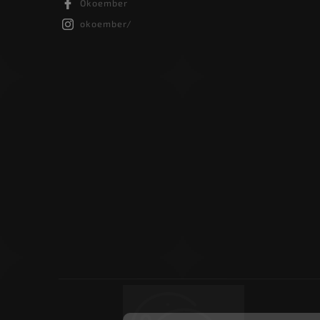
Ökoember
okoember/