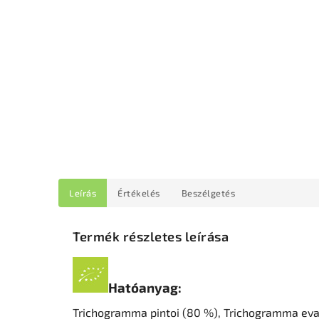
Leírás
Értékelés
Beszélgetés
Termék részletes leírása
Hatóanyag:
Trichogramma pintoi (80 %), Trichogramma ev