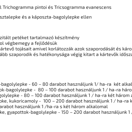
al Trichogramma pintoi és Tricsogramma evanescens
osztalepke és a káposzta-bagolylepke ellen
zitált petéket tartalmazó készítmény
ahol végbemegy a fejlődésük
 a kártevő tojásait amivel korlátozzák azok szaporodását és kár
bb szaporodik és hatékonysága végig kitart a kártevők idős
k-bagolylepke - 60 – 80 darabot használjunk 1/ ha-ra két alk
ok-bagolylepke - 80 – 100 darabot használjunk 1 / ha-ra há
olylepke - 80 – 100 darabot használjunk 1 / ha-ra két három
ke, kukoricamoly - 100 – 200 darabot használjunk 1 / ha-ra
arabot használjunk 1 /ha-ra s két három alkalomal
ke, gyapottok-bagolylepke - 150 – 200 darabot használjunk 1