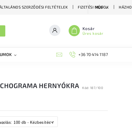
ÁLTALÁNOS SZERZŐDÉSI FELTÉTELEK
FIZETÉSI MÓDOK
HÁZHO
HUF
Kosár
Üres kosár
KUMOK
MIKORRHIZA
BLOG
+36 70 414 1187
MÉHÉSZETI GYÓGYKÉS
RICHOGRAMA HERNYÓKRA
Kód:
187/100