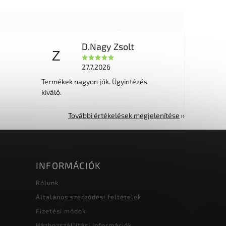
D.Nagy Zsolt
Z
27.7.2026
Termékek nagyon jók. Ügyintézés
kiváló.
További értékelések megjelenítése
INFORMÁCIÓK
Rólunk
Általános szerződési feltételek
Fizetési módok
Házhozszállítási információk