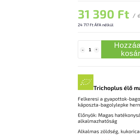
31 390 Ft
/ 
24 717 Ft ÁFA nélkül
Hozzáa
kosá
Trichoplus élő 
Felkeresi a gyapottok-bago
káposzta-bagolylepke hern
Előnyök: Magas hatékonys
alkalmazhatóság
Alkalmas zöldség, kukorica