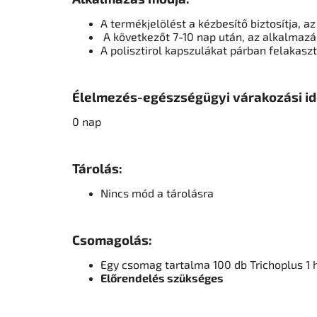
A termékjelölést a kézbesítő biztosítja, 
A következőt 7-10 nap után, az alkalmazás
A polisztirol kapszulákat párban felakas
Élelmezés-egészségügyi várakozási id
0 nap
Tárolás:
Nincs mód a tárolásra
Csomagolás:
Egy csomag tartalma 100 db Trichoplus 1 
Előrendelés szükséges