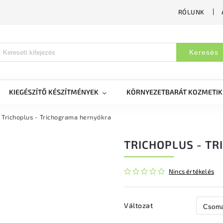
RÓLUNK
Keresés
KIEGÉSZÍTŐ KÉSZÍTMÉNYEK
KÖRNYEZETBARÁT KOZMETI
Trichoplus - Trichograma hernyókra
TRICHOPLUS - T
Nincs értékelés
Változat