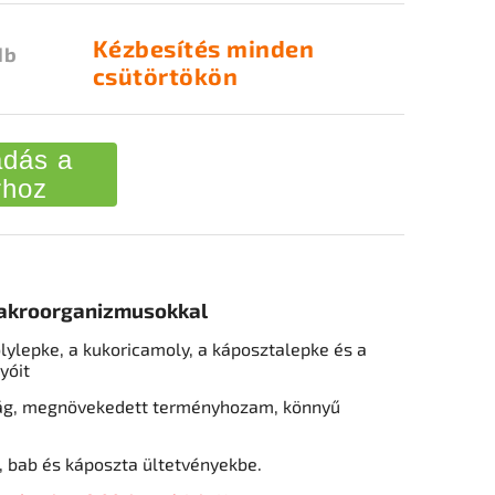
Kézbesítés minden
db
csütörtökön
dás a
rhoz
makroorganizmusokkal
lylepke, a kukoricamoly, a káposztalepke és a
yóit
ág, megnövekedett terményhozam, könnyű
, bab és káposzta ültetvényekbe.