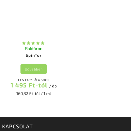
Raktáron
SpinTor
Bővebben
1 177 Ft-tól ÁFA nélkül
1 495 Ft-tól
/ db
160,32 Ft-tól / 1 ml
KAPCSOLAT