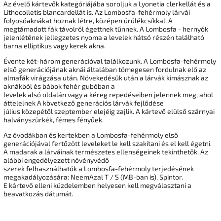
Az évelő kártevők kategóriájába
soroljuk
a Lyonetia
clerkellát és a
Lithocolletis blancardellát
is
.
Az Lombosfa-fehérmoly lárvái
folyosóaknákat hoznak létre, középen ürülékcsíkkal.
A
megtámadott
fák
távolról égettnek tűnnek.
A Lombosfa -
hernyók
jelenlétének jellegzetes nyoma
a levelek hátsó részén található
barna elliptikus vagy kerek akna.
Évente
két-három generációval találkozunk
.
A Lombosfa-fehérmoly
első generációjának aknái általában tömegesen fordulnak elő az
almafák
virágzása után
.
Növekedésük után a lárvák kimásznak az
aknákból és bábok fehér gubóban a
levelek
alsó oldalán
vagy a kéreg repedéseiben jelennek meg, ahol
áttelelnek
A következő generációs lárvák fejlődése
július közepétől szeptember elejéig zajlik.
A kártevő elülső szárnyai
halványszürkék
, fémes fényűek.
Az
óvodákban és kertekben
a Lombosfa-fehérmoly első
generációjával fertőzött leveleket
le kell szakítani és el kell égetni.
A madarak a lárváinak
természetes ellenségeinek
tekinthetők.
Az
alábbi
engedélyezett növényvédő
szerek felhasználhatók
a Lombosfa-fehérmoly
terjedésének
megakadályozására
: NeemAzal T / S (MB-ban is), Spintor.
E kártevő elleni küzdelemben helyesen kell megválasztani a
beavatkozás dátumát.