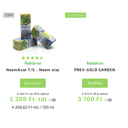
TIPP
ÚJDONSÁG
Raktáron
Raktáron
NeemAzal T/S - Neem olaj
PREV-GOLD GARDEN
Bővebben
Kosárba
4 164 Ft-tól ÁFA nélkül
2 913 Ft ÁFA nélkül
5 288 Ft-tól
3 700 Ft
/ db
/ db
4 266,62 Ft-tól / 100 ml