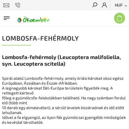
HUF
Keresés
LOMBOSFA-FEHÉRMOLY
Lombosfa-fehérmoly (Leucoptera malifoliella,
syn. Leucoptera scitella)
Spirál alakű Lombosfa-fehérmoly, amely óriási károkat okoz egész
Európában
, Ázsiában és Észak-Afrikában.
A legnagyobb károkat Dél-Európa területein figyelték meg.
A
rettegett kártevő
főleg a gyümölcsfa-faiskolákban található.
Ha nagy számban fordul
elő (több mint
10 darab egy almalevélen), a sérült levelek kiszáradnak és idő előtt
lehullanak.
Idővel a fa elgyengül, az ilyen fák gyümölcsei gyengébb minőségűek
és kevésbé tárolhatók.