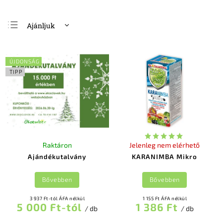
Ajánljuk
Legolcsóbb elöl
Legdrágább
ÚJDONSÁG
Legnépszerűbb
TIPP
termékek
ABC szerint
Raktáron
Jelenleg nem elérhető
Ajándékutalvány
KARANIMBA Mikro
Bővebben
Bővebben
3 937 Ft-tól ÁFA nélkül
1 155 Ft ÁFA nélkül
5 000 Ft-tól
1 386 Ft
/ db
/ db