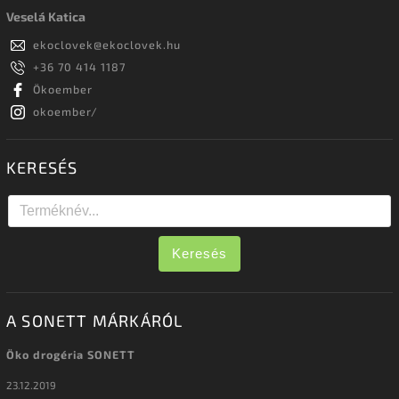
Veselá Katica
ekoclovek
@
ekoclovek.hu
+36 70 414 1187
Ökoember
okoember/
KERESÉS
Keresés
A SONETT MÁRKÁRÓL
Öko drogéria SONETT
23.12.2019