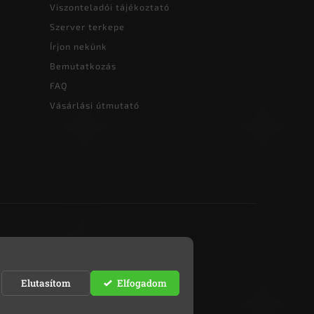
Viszonteladói tájékoztató
Szerver terkepe
Írjon nekünk
Bemutatkozás
FAQ
Vásárlási útmutató
Elutasítom
Elfogadom