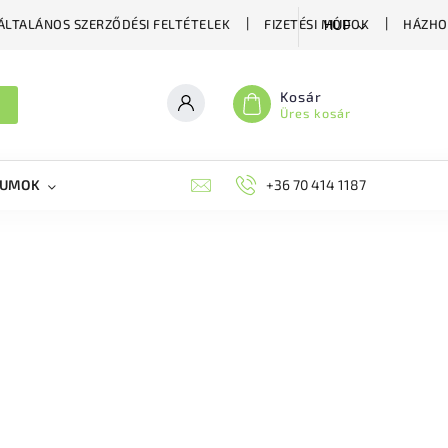
ÁLTALÁNOS SZERZŐDÉSI FELTÉTELEK
FIZETÉSI MÓDOK
HÁZHO
HUF
Kosár
Üres kosár
KUMOK
MIKORRHIZA
BLOG
+36 70 414 1187
MÉHÉSZETI GYÓGYKÉS