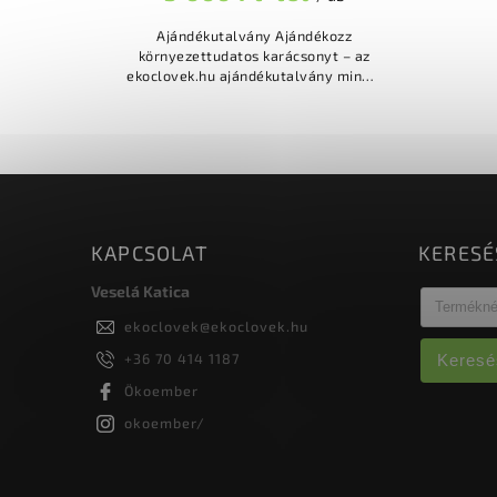
Ajándékutalvány Ajándékozz
környezettudatos karácsonyt – az
ekoclovek.hu ajándékutalvány mindig
telitalálat! Az utalvány következő
értékekben elérhető: 5.000 Ft
10.000 Ft...
KAPCSOLAT
KERESÉ
Veselá Katica
ekoclovek
@
ekoclovek.hu
+36 70 414 1187
Keresé
Ökoember
okoember/