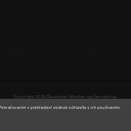
Copyright 2026
Ökoember
. Minden jog fenntartva.
Süti beállítások szerkesztése
Pokračovaním v prehliadaní stránok súhlasíte s ich používaním.
Vytvořil
Shoptet
| Design
Shoptak.cz.