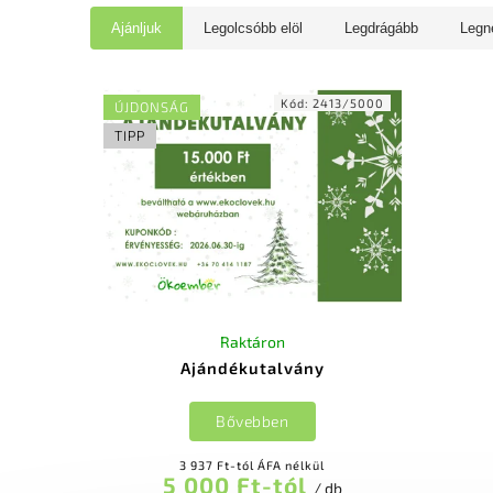
Ajánljuk
Legolcsóbb elöl
Legdrágább
Legn
Kód:
2413/5000
ÚJDONSÁG
TIPP
Raktáron
Ajándékutalvány
Bővebben
3 937 Ft-tól ÁFA nélkül
5 000 Ft-tól
/ db