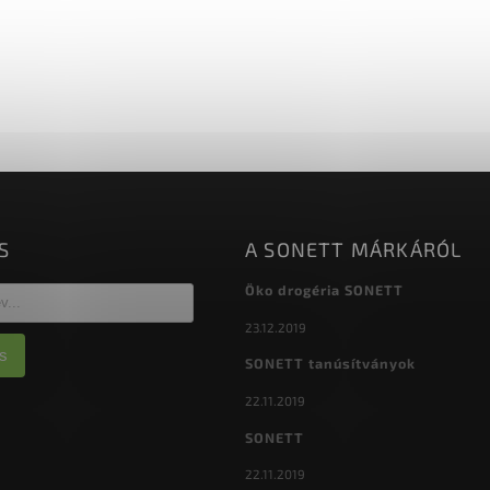
S
A SONETT MÁRKÁRÓL
Öko drogéria SONETT
23.12.2019
s
SONETT tanúsítványok
22.11.2019
SONETT
22.11.2019