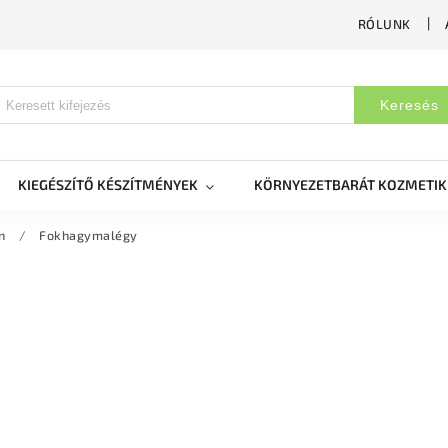
RÓLUNK
Keresés
KIEGÉSZÍTŐ KÉSZÍTMÉNYEK
KÖRNYEZETBARÁT KOZMETI
n
/
Fokhagymalégy