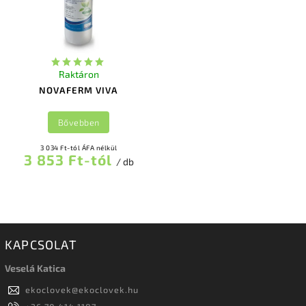
Raktáron
NOVAFERM VIVA
Bővebben
3 034 Ft-tól ÁFA nélkül
3 853 Ft-tól
/ db
KAPCSOLAT
Veselá Katica
ekoclovek
@
ekoclovek.hu