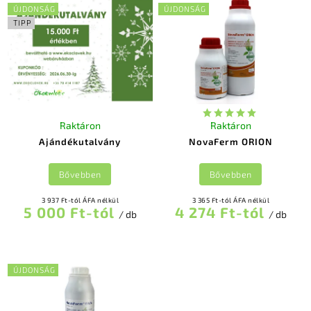
Legdrágább
ÚJDONSÁG
ÚJDONSÁG
Legnépszerűbb
TIPP
termékek
ABC szerint
Raktáron
Raktáron
Ajándékutalvány
NovaFerm ORION
Bővebben
Bővebben
3 937 Ft-tól ÁFA nélkül
3 365 Ft-tól ÁFA nélkül
5 000 Ft-tól
4 274 Ft-tól
/ db
/ db
ÚJDONSÁG