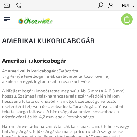
HUF
Keresés
AMERIKAI KUKORICABOGÁR
Amerikai kukoricabogár
Az
amerikai kukoricabogár
(Diabrotica
virgifera)
a
levélbogárfélék
családjába
tartozó rovarfaj,
a
kukorica
egyik legfontosabb rovarkártevője.
A kifejlett bogár (imágó) teste megnyúlt, kb. 5 mm (4,4-6,8 mm)
hosszú. Szalmasárgás-narancssárgás
szárnyfedőjén
három
hosszanti fekete csík húzódik, amelyek szélessége változó,
esetenként teljesen összeolvadnak. Tora sárgás, fényes. Lábai
fekete-sárga foltosak. A hím csápjai valamivel hosszabbak a
nőstényénél és kb. 4,2 mm-esek. Potroha sárga.
Három lárvastádiuma van. A lárvák karcsúak, színük fehéres vagy
halványsárgás, fejük sárgásbarna, a potroh utolsó szegmense
barnás. Harmadik fejlődési stádiumukban kb 10 mm hosszúak.