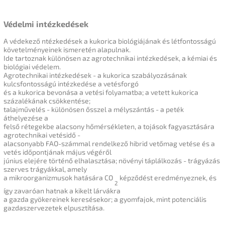
Védelmi intézkedések
A védekező ntézkedések a kukorica biológiájának és létfontosságú
követelményeinek ismeretén alapulnak.
Ide tartoznak különösen az agrotechnikai intézkedések, a kémiai és
biológiai védelem.
Agrotechnikai intézkedések - a kukorica szabályozásának
kulcsfontosságú intézkedése a vetésforgó
és a kukorica bevonása a vetési folyamatba;
a vetett kukorica
százalékának csökkentése;
talajművelés - különösen ősszel a mélyszántás - a peték
áthelyezése a
felső rétegekbe alacsony hőmérsékleten, a tojások fagyasztására
agrotechnikai vetésidő -
alacsonyabb FAO-számmal rendelkező hibrid vetőmag
vetése
és a
vetés időpontjának május végéről
június elejére történő
elhalasztása
;
növényi táplálkozás - trágyázás
szerves trágyákkal, amely
a mikroorganizmusok hatására CO
képződést eredményeznek
, és
2
így zavaróan hatnak a kikelt lárvákra
a gazda gyökereinek keresésekor;
a gyomfajok, mint potenciális
gazdaszervezetek elpusztítása.