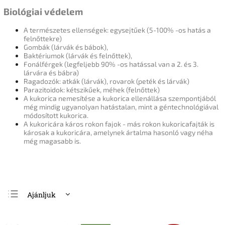
Biológiai védelem
A természetes ellenségek: egysejtűek (5-100% -os hatás a
felnőttekre)
Gombák (lárvák és bábok),
Baktériumok (lárvák és felnőttek),
Fonálférgek (legfeljebb 90% -os hatással van a 2. és 3.
lárvára és bábra)
Ragadozók: atkák (lárvák), rovarok (peték és lárvák)
Parazitoidok: kétszikűek, méhek (felnőttek)
A kukorica nemesítése a kukorica ellenállása szempontjából
még mindig ugyanolyan hatástalan, mint a géntechnológiával
módosított kukorica.
A kukoricára káros rokon fajok - más rokon kukoricafajták is
károsak a kukoricára, amelynek ártalma hasonló vagy néha
még magasabb is.
Ajánljuk
Legolcsóbb elöl