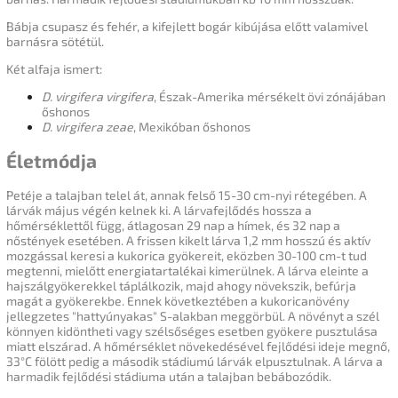
Bábja csupasz és fehér, a kifejlett bogár kibújása előtt valamivel
barnásra sötétül.
Két alfaja ismert:
D. virgifera virgifera
, Észak-Amerika mérsékelt övi zónájában
őshonos
D. virgifera zeae
, Mexikóban őshonos
Életmódja
Petéje a talajban telel át, annak felső 15-30 cm-nyi rétegében. A
lárvák május végén kelnek ki. A lárvafejlődés hossza a
hőmérséklettől függ, átlagosan 29 nap a hímek, és 32 nap a
nőstények esetében. A frissen kikelt lárva 1,2 mm hosszú és aktív
mozgással keresi a kukorica gyökereit, eközben 30-100 cm-t tud
megtenni, mielőtt energiatartalékai kimerülnek. A lárva eleinte a
hajszálgyökerekkel táplálkozik, majd ahogy növekszik, befúrja
magát a gyökerekbe. Ennek következtében a kukoricanövény
jellegzetes "hattyúnyakas" S-alakban meggörbül. A növényt a szél
könnyen kidöntheti vagy szélsőséges esetben gyökere pusztulása
miatt elszárad. A hőmérséklet növekedésével fejlődési ideje megnő,
33°C fölött pedig a második stádiumú lárvák elpusztulnak. A lárva a
harmadik fejlődési stádiuma után a talajban bebábozódik.