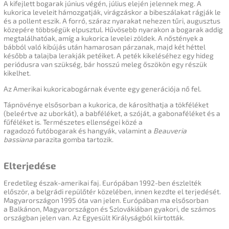
A kifejlett bogarak június végén, július elején jelennek meg. A
kukorica leveleit hámozgatják, virágzáskor a bibeszálakat rágják le
és a pollent eszik. A forró, száraz nyarakat nehezen tűri, augusztus
közepére többségük elpusztul. Hűvösebb nyarakon a bogarak addig
megtalálhatóak, amíg a kukorica levelei zöldek. A nőstények a
bábból való kibújás után hamarosan párzanak, majd két héttel
később a talajba lerakják petéiket. A peték kikeléséhez egy hideg
periódusra van szükség, bár hosszú meleg őszökön egy részük
kikelhet.
Az Amerikai kukoricabogárnak évente egy generációja nő fel.
Tápnövénye elsősorban a kukorica, de károsíthatja a tökféléket
(beleértve az uborkát), a babféléket, a szóját, a gabonaféléket és a
fűféléket is. Természetes ellenségei közé a
ragadozó
futóbogarak
és hangyák, valamint a
Beauveria
bassiana
parazita gomba tartozik.
Elterjedése
Eredetileg észak-amerikai faj. Európában 1992-ben észlelték
először, a
belgrádi repülőtér
közelében, innen kezdte el terjedését.
Magyarországon 1995 óta van jelen. Európában ma elsősorban
a
Balkánon
,
Magyarországon
és
Szlovákiában
gyakori, de számos
országban jelen van. Az
Egyesült Királyságból
kiirtották.