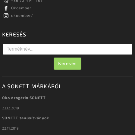
+36 70 414 1187
Ökoember
okoember/
KERESÉS
Keresés
A SONETT MÁRKÁRÓL
Öko drogéria SONETT
23.12.2019
SONETT tanúsítványok
22.11.2019