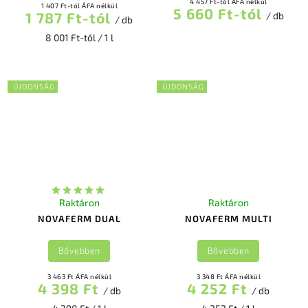
4 457 Ft-tól ÁFA nélkül
1 407 Ft-tól ÁFA nélkül
5 660 Ft-tól
1 787 Ft-tól
/ db
/ db
8 001 Ft-tól / 1 l
ÚJDONSÁG
ÚJDONSÁG
Raktáron
Raktáron
NOVAFERM DUAL
NOVAFERM MULTI
Bővebben
Bővebben
3 463 Ft ÁFA nélkül
3 348 Ft ÁFA nélkül
4 398 Ft
4 252 Ft
/ db
/ db