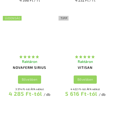
4 398 Ft / 1 l
4 252 Ft / 1 l
ÚJDONSÁG
TIPP
Raktáron
Raktáron
NOVAFERM SIRIUS
VITISAN
Bővebben
Bővebben
3 374 Ft-tól ÁFA nélkül
4 422 Ft-tól ÁFA nélkül
4 285 Ft-tól
5 616 Ft-tól
/ db
/ db