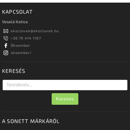
KAPCSOLAT
Veselá Katica
ekoclovek
@
ekoclovek.hu
+36 70 414 1187
Ökoember
okoember/
KERESÉS
Keresés
A SONETT MÁRKÁRÓL