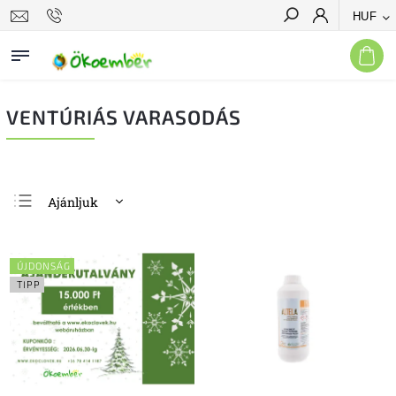
HUF
Keresés
VENTÚRIÁS VARASODÁS
Ajánljuk
Legolcsóbb elöl
Legdrágább
ÚJDONSÁG
Legnépszerűbb
TIPP
termékek
ABC szerint