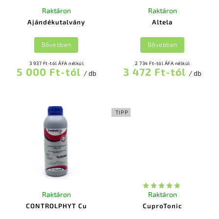
Raktáron
Raktáron
Ajándékutalvány
Altela
Bővebben
Bővebben
3 937 Ft-tól ÁFA nélkül
2 734 Ft-tól ÁFA nélkül
5 000 Ft-tól
3 472 Ft-tól
/ db
/ db
TIPP
Raktáron
Raktáron
CONTROLPHYT Cu
CuproTonic