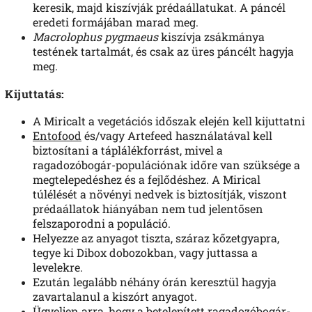
keresik, majd kiszívják prédaállatukat. A páncél
eredeti formájában marad meg.
Macrolophus pygmaeus
kiszívja zsákmánya
testének tartalmát, és csak az üres páncélt hagyja
meg.
Kijuttatás:
A Miricalt a vegetációs időszak elején kell kijuttatni
Entofood
és/vagy Artefeed használatával kell
biztosítani a táplálékforrást, mivel a
ragadozóbogár-populációnak időre van szüksége a
megtelepedéshez és a fejlődéshez. A Mirical
túlélését a növényi nedvek is biztosítják, viszont
prédaállatok hiányában nem tud jelentősen
felszaporodni a populáció.
Helyezze az anyagot tiszta, száraz kőzetgyapra,
tegye ki Dibox dobozokban, vagy juttassa a
levelekre.
Ezután legalább néhány órán keresztül hagyja
zavartalanul a kiszórt anyagot.
Ügyeljen arra, hogy a betelepített ragadozóbogár-