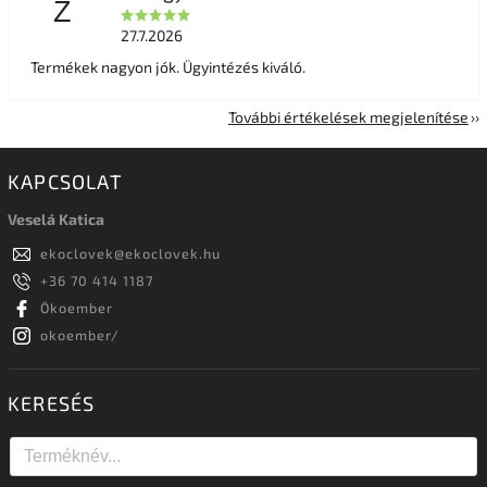
Z
27.7.2026
Termékek nagyon jók. Ügyintézés kiváló.
További értékelések megjelenítése
KAPCSOLAT
Veselá Katica
ekoclovek
@
ekoclovek.hu
+36 70 414 1187
Ökoember
okoember/
KERESÉS