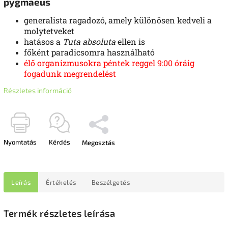
pygmaeus
generalista ragadozó, amely különösen kedveli a
molytetveket
hatásos a
Tuta absoluta
ellen is
főként paradicsomra használható
élő organizmusokra péntek reggel 9:00 óráig
fogadunk megrendelést
Részletes információ
Nyomtatás
Kérdés
Megosztás
Leírás
Értékelés
Beszélgetés
Termék részletes leírása