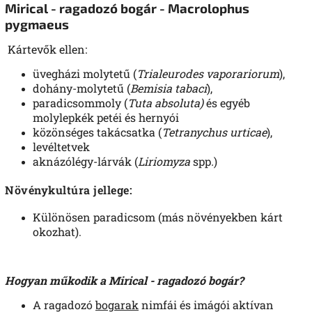
Mirical - ragadozó bogár - Macrolophus
pygmaeus
Kártevők ellen:
üvegházi molytetű (
Trialeurodes vaporariorum
),
dohány-molytetű (
Bemisia tabaci
),
paradicsommoly (
Tuta absoluta)
és egyéb
molylepkék petéi és hernyói
közönséges takácsatka (
Tetranychus urticae
),
levéltetvek
aknázólégy-lárvák (
Liriomyza
spp
.
)
Növénykultúra jellege:
Különösen paradicsom (más növényekben kárt
okozhat).
Hogyan műkodik a Mirical - ragadozó bogár?
A ragadozó
bogarak
nimfái és imágói aktívan