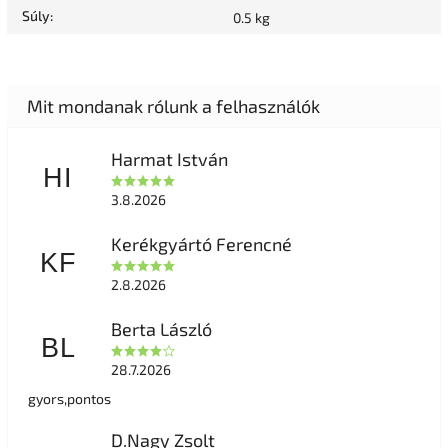
Súly
:
0.5 kg
Harmat István
HI
3.8.2026
Kerékgyártó Ferencné
KF
2.8.2026
Berta László
BL
28.7.2026
gyors,pontos
D.Nagy Zsolt