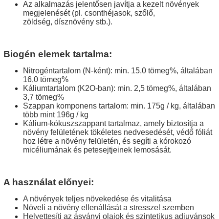
Az alkalmazás jelentősen javítja a kezelt növények
megjelenését (pl. csonthéjasok, szőlő,
zöldség,
dísznövény stb.).
Biogén elemek tartalma:
Nitrogéntartalom (N-ként): min.
15,0 tömeg%, általában
16,0 tömeg%
Káliumtartalom (K2O-ban): min.
2,5 tömeg%, általában
3,7 tömeg%
Szappan komponens tartalom: min.
175g / kg, általában
több mint 196g / kg
Kálium-kókuszszappant tartalmaz, amely biztosítja a
növény felületének tökéletes nedvesedését,
védő fóliát
hoz létre a növény felületén
, és segíti a kórokozó
micéliumának és petesejtjeinek lemosását.
A használat előnyei:
A növények teljes növekedése és vitalitása
Növeli a növény ellenállását a stresszel szemben
Helyettesíti az ásványi olajok és szintetikus adjuvánsok