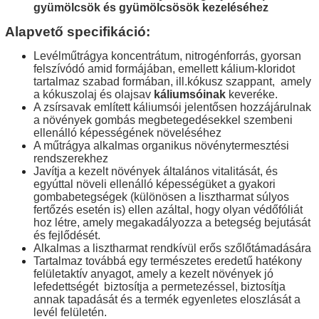
gyümölcsök és gyümölcsösök kezeléséhez
Alapvető specifikáció:
Levélműtrágya koncentrátum, nitrogénforrás, gyorsan
felszívódó amid formájában,
emellett kálium-kloridot
tartalmaz szabad formában, ill.kókusz szappant,
amely
a kókuszolaj és olajsav
káliumsóinak
keveréke.
A zsírsavak említett káliumsói jelentősen hozzájárulnak
a növények gombás megbetegedésekkel szembeni
ellenálló képességének növeléséhez
A műtrágya alkalmas organikus növénytermesztési
rendszerekhez
Javítja a kezelt növények általános vitalitását, és
egyúttal növeli ellenálló képességüket a gyakori
gombabetegségek (különösen a lisztharmat
súlyos
fertőzés
esetén is
) ellen azáltal, hogy olyan védőfóliát
hoz létre, amely megakadályozza a betegség bejutását
és fejlődését.
Alkalmas a lisztharmat rendkívül erős szőlőtámadására
Tartalmaz továbbá egy természetes eredetű hatékony
felületaktív anyagot, amely a kezelt növények jó
lefedettségét
biztosítja a permetezéssel, biztosítja
annak tapadását és a termék egyenletes eloszlását a
levél felületén.