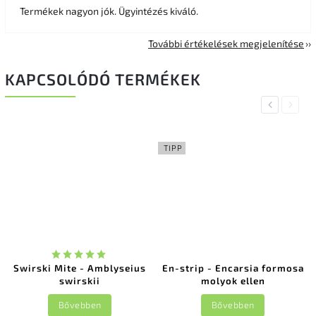
Termékek nagyon jók. Ügyintézés kiváló.
További értékelések megjelenítése
KAPCSOLÓDÓ TERMÉKEK
Previous
Next
TIPP
Swirski Mite - Amblyseius
En-strip - Encarsia formosa
swirskii
molyok ellen
Bővebben
Bővebben