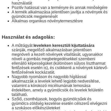
használatát
Pozitív hatással van a terményre és annak minőségére
A termék alkalmazása jelentősen javítja a növények és
gyümölcsök megjelenését
Alkalmas organikus növénytermesztésre
Használat és adagolás:
A műtrágyát
leveleken keresztüli kijuttatására
szánják
, megelőző alkalmazásban jelentősen
megnöveli a
kezelt növények
vitalitását,
ugyanakkor
növeli a gombás megbetegedésekkel szembeni
ellenálló képességüket (különösen súlyos lisztharmat
fertőzések esetén is), és csökkenti a
növények kártevő-
fertőzésének
kockázatát.
Nagyobb nyomáson és nagyobb hígítással
alkalmazzák a levelek lehető legjobb nedvesítése,
valamint a kórokozó micéliumának lemosása
érdekében, amely a gyümölcsök és levelek felületén
található.
Szőlő, csonthéjasok, bogyós gyümölcsűek és
gyümölcs-zöldség kezelése esetén célszerű elvégezni
a szokásos előkészületeket