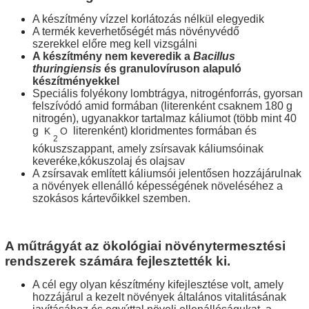
A készítmény vízzel korlátozás nélkül elegyedik
A termék keverhetőségét más növényvédő
szerekkel
előre meg kell vizsgálni
A készítmény nem keveredik a
Bacillus
thuringiensis
és granulovíruson
alapuló
készítményekkel
Speciális folyékony lombtrágya, nitrogénforrás, gyorsan
felszívódó amid formában (literenként csaknem 180 g
nitrogén),
ugyanakkor tartalmaz káliumot (több mint 40
g
literenként) kloridmentes formában és
K
O
2
kókuszszappant, amely
zsírsavak
káliumsóinak
keveréke,
kókuszolaj és olajsav
A zsírsavak említett káliumsói jelentősen hozzájárulnak
a növények ellenálló képességének növeléséhez a
szokásos kártevőikkel szemben.
A műtrágyát az ökológiai növénytermesztési
rendszerek számára fejlesztették ki.
A cél egy olyan készítmény kifejlesztése volt, amely
hozzájárul a kezelt növények általános vitalitásának