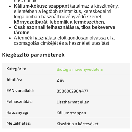
használják.
Kálium-kókusz szappant
tartalmaz a készítmény,
ellentétben a legtöbb szintetikus,
kereskedelmi
forgalomban használt növényvédő szerrel,
környezetbarát
, le
bomlik a természetben.
Csak azonnali felhasználásra, tilos bekeverve
tárolni!
A termék használata előtt gondosan olvassa el a
csomagolás címkéjét és a használati utasítást
Kiegészítő paraméterek
Kategória
:
Biológiai növényvédelem
Jótállás
:
2 év
EAN vonalkód
:
8586002984477
Felhasználás
:
Lisztharmat ellen
Hatóanyag
:
Kálium szappan
Mellékhatás
:
Kiszárítja a kártevőket