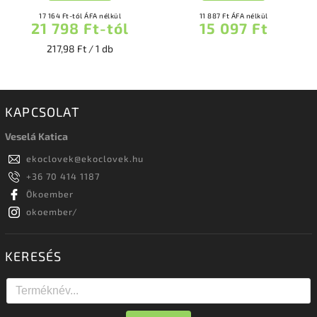
17 164 Ft-tól ÁFA nélkül
11 887 Ft ÁFA nélkül
21 798 Ft-tól
15 097 Ft
217,98 Ft / 1 db
KAPCSOLAT
Veselá Katica
ekoclovek
@
ekoclovek.hu
+36 70 414 1187
Ökoember
okoember/
KERESÉS