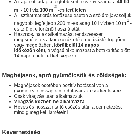
Az ajánlott adag a legtöbb kerti növény számára
40-60
2
ml - 10 l víz 100
m
-es
területen
A lisztharmat erős fertőzése esetén a szőlőre javasoljuk
2
nagyobb, legfeljebb 200 ml-es adag 10 l vízben 10
m
-
es
területre történő használatát.
Hasznos,
ha az alkalmazást rendszeresen
megismételjük a kórokozók előfordulásástól függően,
vagy megelőzően
, körülbelül 14 napos
időközönként
, a
végső alkalmazást a betakarítás előtt
14 napon belül el kell végezni.
Maghéjasok, apró gyümölcsök és zöldségek:
Maghéjasok esetében pozitív hatással van a
gyümölcsfoltosság előfordulásának csökkentésére
Csak virágzás után alkalmazzuk
Virágzás közben ne alkalmazza
Heves és hosszan tartó esőzés után a permetezést
mindig meg kell ismételni
Keverhetőség