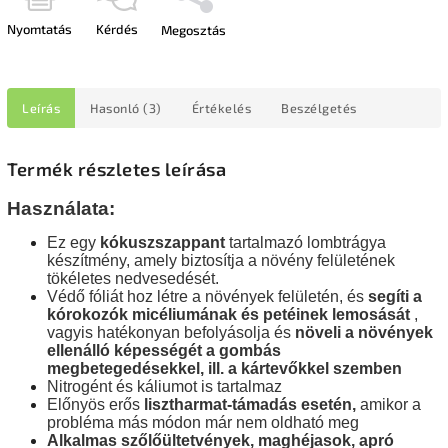
Nyomtatás
Kérdés
Megosztás
Leírás
Hasonló (3)
Értékelés
Beszélgetés
Termék részletes leírása
Használata:
Ez egy
kókuszszappant
tartalmazó lombtrágya
készítmény
, amely biztosítja a növény felületének
tökéletes nedvesedését.
Védő fóliát hoz létre a növények felületén, és
segíti a
kórokozók micéliumának és petéinek lemosását
,
vagyis hatékonyan befolyásolja és
növeli a növények
ellenálló képességét a gombás
megbetegedésekkel, ill. a kártevőkkel szemben
Nitrogént és káliumot is tartalmaz
Előnyös erős
lisztharmat-támadás esetén,
amikor a
probléma más módon már nem oldható meg
Alkalmas szőlőültetvények, maghéjasok, apró