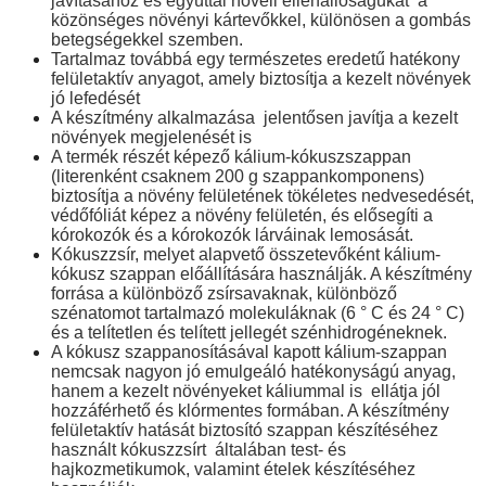
javításához
és egyúttal növeli ellenállóságukat
a
közönséges növényi kártevőkkel, különösen a gombás
betegségekkel szemben.
Tartalmaz továbbá egy természetes eredetű hatékony
felületaktív anyagot, amely biztosítja a kezelt növények
jó lefedését
A
készítmény
alkalmazása
jelentősen javítja a kezelt
növények megjelenését is
A termék részét képező kálium-kókuszszappan
(literenként csaknem 200 g szappankomponens)
biztosítja a
növény
felületének tökéletes nedvesedését,
védőfóliát képez a növény felületén, és elősegíti a
kórokozók és a kórokozók lárváinak lemosását.
Kókuszzsír, melyet alapvető összetevőként kálium-
kókusz szappan előállítására használják. A készítmény
forrása a
különböző zsírsavaknak, különböző
szénatomot tartalmazó molekuláknak (6 ° C és 24 ° C)
és a telítetlen és telített jellegét
szénhidrogéneknek.
A kókusz szappanosításával kapott kálium-szappan
nemcsak nagyon jó emulgeáló hatékonyságú anyag,
hanem
a
kezelt
növényeket káliummal
is
ellátja jól
hozzáférhető és klórmentes formában.
A készítmény
felületaktív hatását
biztosító szappan készítéséhez
használt kókuszzsírt
általában test- és
hajkozmetikumok, valamint ételek készítéséhez