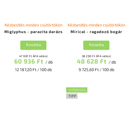
Kézbesítés minden csütörtökön
Kézbesítés minden csütörtökön
Miglyphus - parazita darázs
Mirical - ragadozó bogár
Kosárba
Kosárba
47 981 Ft ÁFA nélkül
38 290 Ft ÁFA nélkül
60 936 Ft
48 628 Ft
/ db
/ db
12 187,20 Ft / 100 db
9 725,60 Ft / 100 db
ÚJDONSÁG
TIPP