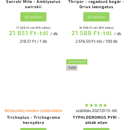
Swirski Mite - Amblyseius
Thripor - ragadozó bogár -
swirskii
Orius laevigatus
Bővebben
Bővebben
17 206 Ft-tól ÁFA nélkül
16 998 Ft-tól ÁFA nélkül
21 851 Ft-tól
21 588 Ft-tól
/ db
/ db
218,51 Ft / 1 db
2 616,50 Ft-tól / 100 db
ÚJDONSÁG
TIPP
Kézbesítés minden csütörtökön
szállítás 2027.01.15-től
Trichoplus - Trichograma
TYPHLODROMUS PYRI -
hernyókra
atkák ellen