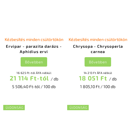
Kézbesítés minden csütörtökön
Kézbesítés minden csütörtökön
Ervipar - parazita darázs -
Chrysopa - Chrysoperla
Aphidius ervi
carnea
Bővebben
Bővebben
16 625 Ft-tól ÁFA nélkül
14 213 Ft ÁFA nélkül
21 114 Ft-tól
18 051 Ft
/ db
/ db
5 506,40 Ft-tól / 100 db
1 805,10 Ft / 100 db
ÚJDONSÁG
ÚJDONSÁG