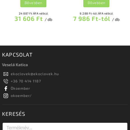
Bővebben
Bővebben
24 887 Ft ÁFA nélkül
6 288 Ft-tól ÁFA nélkül
31 606 Ft
7 986 Ft-tól
/ db
/ db
KAPCSOLAT
Veselá Katica
ekoclovek
@
ekoclovek.hu
+36 70 414 1187
Ökoember
okoember/
KERESÉS