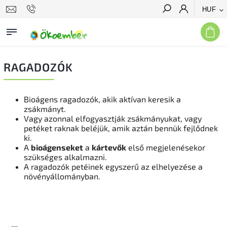
HUF
Keresés
RAGADOZÓK
Bioágens ragadozók, akik aktívan keresik a
zsákmányt.
Vagy azonnal elfogyasztják zsákmányukat, vagy
petéket raknak beléjük, amik aztán bennük fejlődnek
ki.
A
bioágenseket
a
kártevők
első megjelenésekor
szükséges alkalmazni.
A ragadozók petéinek egyszerű az elhelyezése a
növényállományban.