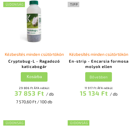
ÚJDONSÁG
TIPP
Kézbesítés minden csütörtökön
Kézbesítés minden csütörtökön
Cryptobug-L - Ragadozó
En-strip - Encarsia formosa
katicabogár
molyok ellen
Bővebben
Kosárba
29 806 Ft ÁFA nélkül
11 917 Ft ÁFA nélkül
37 853 Ft
15 134 Ft
/ db
/ db
7 570,60 Ft / 100 db
ÚJDONSÁG
ÚJDONSÁG