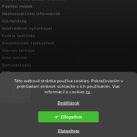
Fizetési módok
Házhozszállítási információk
Elérhetőség
Adatvédelmi nyilatkozat
Cookie beállítás
Viszonteladói tájékoztató
Szerver terkepe
Írjon nekünk
Bemutatkozás
FAQ
Vásárlási útmutató
Táto webová stránka používa cookies.
Pokračovaním v
prehliadaní stránok súhlasíte s ich používaním.
Viac
informácií o cookies
tu
.
Beállítások
Copyright 2026
Ökoember
. Minden jog fenntartva.
Süti beállítások szerkesztése
Elfogadom
Vytvořil
Shoptet
| Design
Shoptak.cz.
Elutasítom