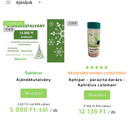
Ajánljuk
Legolcsóbb elöl
Legdrágább
ÚJDONSÁG
TIPP
Legnépszerűbb
TIPP
termékek
ABC szerint
Raktáron
Kézbesítés minden csütörtökön
Ajándékutalvány
Aphipar - parazita darázs -
Aphidius colemani
Bővebben
Bővebben
3 937 Ft-tól ÁFA nélkül
9 556 Ft ÁFA nélkül
5 000 Ft-tól
12 136 Ft
/ db
/ db