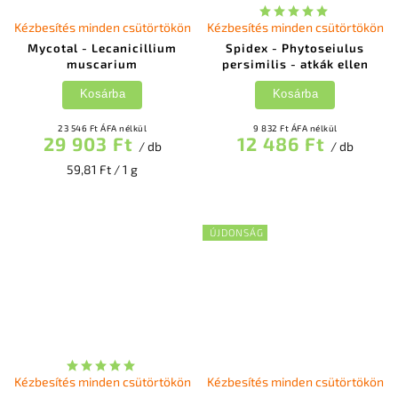
Kézbesítés minden csütörtökön
Kézbesítés minden csütörtökön
Mycotal - Lecanicillium
Spidex - Phytoseiulus
muscarium
persimilis - atkák ellen
Kosárba
Kosárba
23 546 Ft ÁFA nélkül
9 832 Ft ÁFA nélkül
29 903 Ft
12 486 Ft
/ db
/ db
59,81 Ft / 1 g
ÚJDONSÁG
Kézbesítés minden csütörtökön
Kézbesítés minden csütörtökön