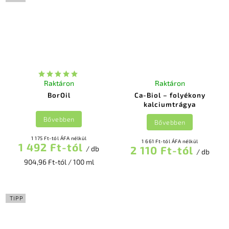
Raktáron
Raktáron
BorOil
Ca-Biol – folyékony
kalciumtrágya
Bővebben
Bővebben
1 175 Ft-tól ÁFA nélkül
1 661 Ft-tól ÁFA nélkül
1 492 Ft-tól
2 110 Ft-tól
/ db
/ db
904,96 Ft-tól / 100 ml
TIPP