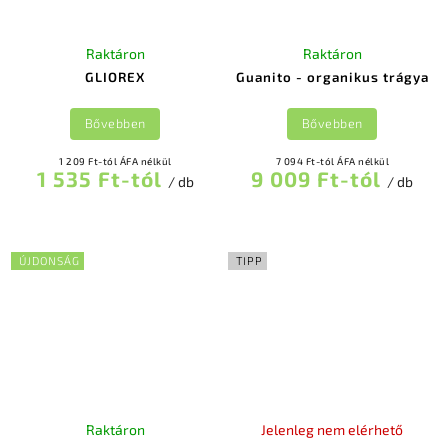
Raktáron
Raktáron
GLIOREX
Guanito - organikus trágya
Bővebben
Bővebben
1 209 Ft-tól ÁFA nélkül
7 094 Ft-tól ÁFA nélkül
1 535 Ft-tól
9 009 Ft-tól
/ db
/ db
ÚJDONSÁG
TIPP
Raktáron
Jelenleg nem elérhető