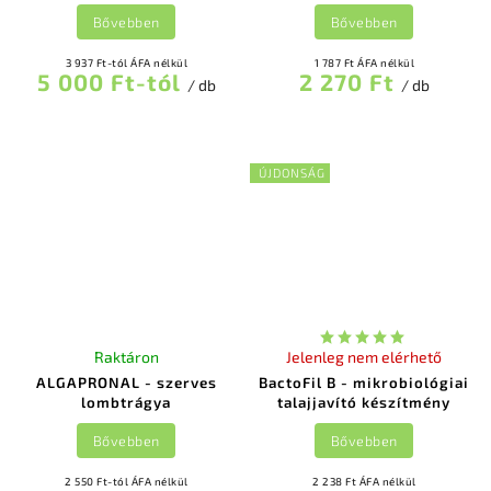
Bővebben
Bővebben
3 937 Ft-tól ÁFA nélkül
1 787 Ft ÁFA nélkül
5 000 Ft-tól
2 270 Ft
/ db
/ db
ÚJDONSÁG
Raktáron
Jelenleg nem elérhető
ALGAPRONAL - szerves
BactoFil B - mikrobiológiai
lombtrágya
talajjavító készítmény
Bővebben
Bővebben
2 550 Ft-tól ÁFA nélkül
2 238 Ft ÁFA nélkül