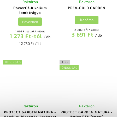
Raktáron
Raktáron
PowerOf-K kálium
PREV-GOLD GARDEN
lombtrágya
Kosárba
Bővebben
2 906 Ft ÁFA nélkül
1 002 Ft-tól ÁFA nélkül
3 691 Ft
1 273 Ft-tól
/ db
/ db
12 730 Ft / 1 l
ÚJDONSÁG
TIPP
ÚJDONSÁG
Raktáron
Raktáron
PROTECT GARDEN NATURA -
PROTECT GARDEN NATURA -
Nátrium-hidrogén-karbonát
Urtica RTU (spray)