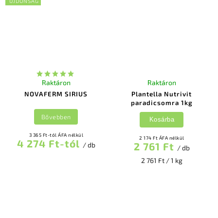
ÚJDONSÁG
Raktáron
Raktáron
NOVAFERM SIRIUS
Plantella Nutrivit
paradicsomra 1kg
Bővebben
Kosárba
3 365 Ft-tól ÁFA nélkül
2 174 Ft ÁFA nélkül
4 274 Ft-tól
2 761 Ft
/ db
/ db
2 761 Ft / 1 kg