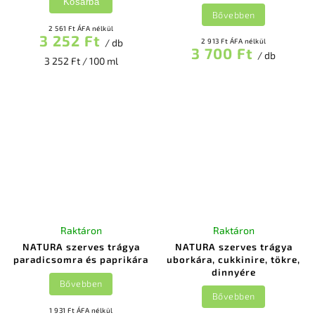
Kosárba
Bővebben
2 561 Ft ÁFA nélkül
3 252 Ft
/ db
2 913 Ft ÁFA nélkül
3 700 Ft
/ db
3 252 Ft / 100 ml
Raktáron
Raktáron
NATURA szerves trágya
NATURA szerves trágya
paradicsomra és paprikára
uborkára, cukkinire, tökre,
dinnyére
Bővebben
Bővebben
1 931 Ft ÁFA nélkül