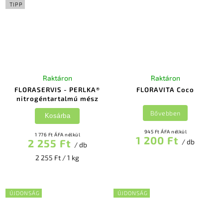
TIPP
Raktáron
Raktáron
FLORASERVIS - PERLKA®
FLORAVITA Coco
nitrogéntartalmú mész
Bővebben
Kosárba
945 Ft ÁFA nélkül
1 776 Ft ÁFA nélkül
1 200 Ft
2 255 Ft
/ db
/ db
2 255 Ft / 1 kg
ÚJDONSÁG
ÚJDONSÁG