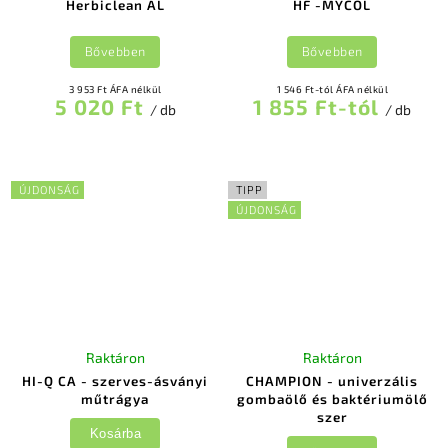
Herbiclean AL
HF -MYCOL
Bővebben
Bővebben
3 953 Ft ÁFA nélkül
1 546 Ft-tól ÁFA nélkül
5 020 Ft
1 855 Ft-tól
/ db
/ db
ÚJDONSÁG
TIPP
ÚJDONSÁG
Raktáron
Raktáron
HI-Q CA - szerves-ásványi
CHAMPION - univerzális
műtrágya
gombaölő és baktériumölő
szer
Kosárba