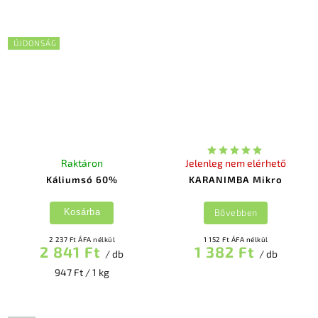
ÚJDONSÁG
Raktáron
Jelenleg nem elérhető
Káliumsó 60%
KARANIMBA Mikro
Bővebben
Kosárba
2 237 Ft ÁFA nélkül
1 152 Ft ÁFA nélkül
2 841 Ft
1 382 Ft
/ db
/ db
947 Ft / 1 kg