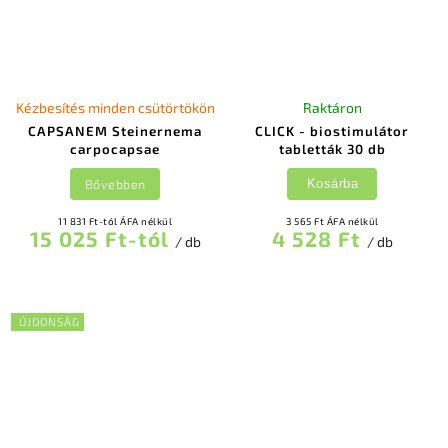
Kézbesítés minden csütörtökön
Raktáron
CAPSANEM Steinernema
CLICK - biostimulátor
carpocapsae
tabletták 30 db
Bővebben
Kosárba
11 831 Ft-tól ÁFA nélkül
3 565 Ft ÁFA nélkül
15 025 Ft-tól
4 528 Ft
/ db
/ db
ÚJDONSÁG