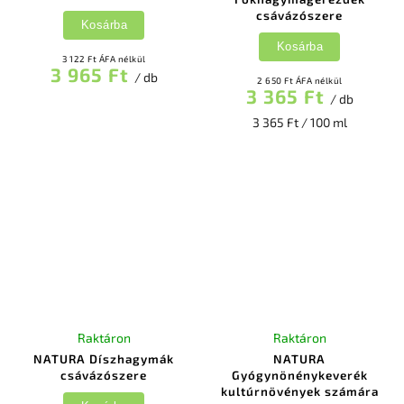
csávázószere
Kosárba
Kosárba
3 122 Ft ÁFA nélkül
3 965 Ft
/ db
2 650 Ft ÁFA nélkül
3 365 Ft
/ db
3 365 Ft / 100 ml
Raktáron
Raktáron
NATURA Díszhagymák
NATURA
csávázószere
Gyógynönénykeverék
kultúrnövények számára