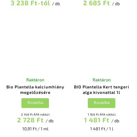
3 238 Ft-tól
2 685 Ft
/ db
/ db
Raktáron
Raktáron
Bio Plantella kalciumhiány
BIO Plantella Kert tengeri
megelőzésére
alga kivonattal 1l
Kosárba
Kosárba
2 148 Ft ÁFA nélkül
1 166 Ft ÁFA nélkül
2 728 Ft
1 481 Ft
/ db
/ db
10,91 Ft / 1 ml
1 481 Ft / 1 l