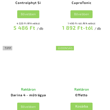
Controlphyt Si
CuproTonic
Bővebben
Bővebben
4 320 Ft ÁFA nélkül
1 490 Ft-tól ÁFA nélkül
5 486 Ft
1 892 Ft-tól
/ db
/ db
TIPP
ÚJDONSÁG
Raktáron
Raktáron
Darina 4 - műtrágya
Effetto
Bővebben
Kosárba