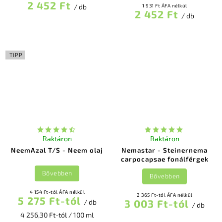
2 452 Ft
/ db
1 931 Ft ÁFA nélkül
2 452 Ft
/ db
TIPP
Raktáron
Raktáron
NeemAzal T/S - Neem olaj
Nemastar - Steinernema
carpocapsae fonálférgek
Bővebben
Bővebben
4 154 Ft-tól ÁFA nélkül
2 365 Ft-tól ÁFA nélkül
5 275 Ft-tól
3 003 Ft-tól
/ db
/ db
4 256,30 Ft-tól / 100 ml