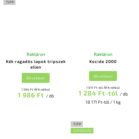
TIPP
Raktáron
Raktáron
Kék ragadós lapok tripszek
Kocide 2000
ellen
Bővebben
Bővebben
1 011 Ft-tól ÁFA nélkül
1 564 Ft ÁFA nélkül
1 284 Ft-tól
1 986 Ft
/ db
/ db
18 171 Ft-tól / 1 kg
TIPP
ÚJDONSÁG