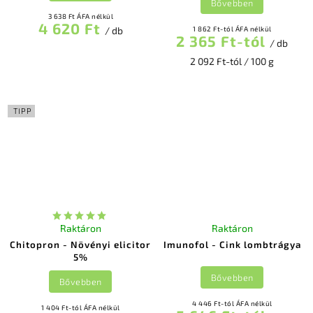
Bővebben
3 638 Ft ÁFA nélkül
4 620 Ft
/ db
1 862 Ft-tól ÁFA nélkül
2 365 Ft-tól
/ db
2 092 Ft-tól / 100 g
TIPP
Raktáron
Raktáron
Chitopron - Növényi elicitor
Imunofol - Cink lombtrágya
5%
Bővebben
Bővebben
4 446 Ft-tól ÁFA nélkül
1 404 Ft-tól ÁFA nélkül