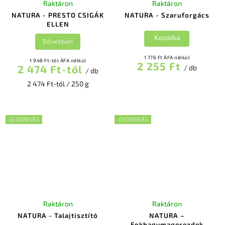
Raktáron
Raktáron
NATURA - PRESTO CSIGÁK
NATURA - Szaruforgács
ELLEN
Kosárba
Bővebben
1 776 Ft ÁFA nélkül
1 948 Ft-tól ÁFA nélkül
2 255 Ft
2 474 Ft-tól
/ db
/ db
2 474 Ft-tól / 250 g
ÚJDONSÁG
ÚJDONSÁG
Raktáron
Raktáron
NATURA - Talajtisztító
NATURA –
Fokhagymagerezdek