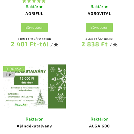
Raktáron
Raktáron
AGRIFUL
AGROVITAL
Bővebben
Bővebben
1 891 Ft-tól ÁFA nélkül
2 235 Ft ÁFA nélkül
2 401 Ft-tól
2 838 Ft
/ db
/ db
ÚJDONSÁG
TIPP
Raktáron
Raktáron
Ajándékutalvány
ALGA 600