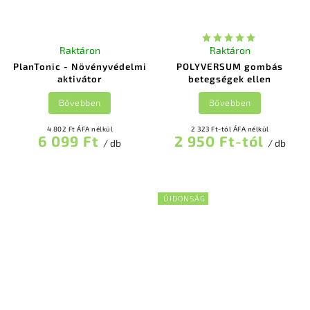
Raktáron
Raktáron
PlanTonic - Növényvédelmi
POLYVERSUM gombás
aktivátor
betegségek ellen
Bővebben
Bővebben
4 802 Ft ÁFA nélkül
2 323 Ft-tól ÁFA nélkül
6 099 Ft
2 950 Ft-tól
/ db
/ db
ÚJDONSÁG