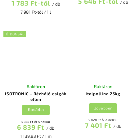
5 646 Ft-tól
1 783 Ft-tól
/ db
/ db
7 981 Ft-tól / 1 l
ÚJDONSÁG
Raktáron
Raktáron
ISOTRONIC - Rézháló csigák
Italpollina 25kg
ellen
Bővebben
Kosárba
5 828 Ft ÁFA nélkül
5 385 Ft ÁFA nélkül
7 401 Ft
6 839 Ft
/ db
/ db
1 139,83 Ft / 1 m