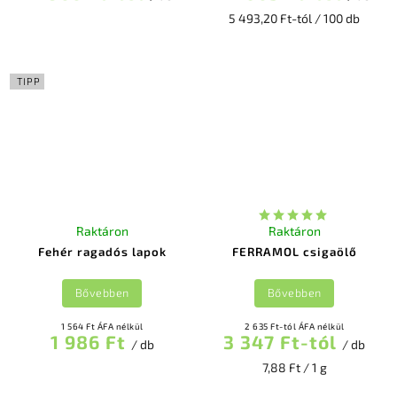
5 493,20 Ft-tól / 100 db
TIPP
Raktáron
Raktáron
Fehér ragadós lapok
FERRAMOL csigaölő
Bővebben
Bővebben
1 564 Ft ÁFA nélkül
2 635 Ft-tól ÁFA nélkül
1 986 Ft
3 347 Ft-tól
/ db
/ db
7,88 Ft / 1 g