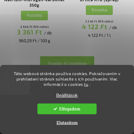
350g
Kosárba
Kosárba
3 246 Ft ÁFA nélkül
4 122 Ft
2 646 Ft ÁFA nélkül
/ db
3 361 Ft
/ db
4 122 Ft / 1 l
960,29 Ft / 100 g
További 41 betöltése
Táto webová stránka používa cookies.
Pokračovaním v
1
2
prehliadaní stránok súhlasíte s ich používaním.
Viac
informácií o cookies
tu
.
Fel
Beállítások
Elfogadom
KAPCSOLAT
Veselá Katica
Elutasítom
ekoclovek
@
ekoclovek.hu