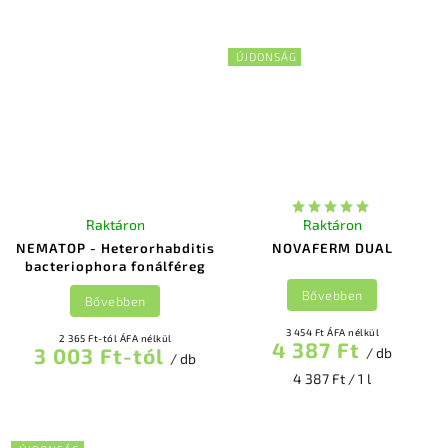
ÚJDONSÁG
Raktáron
Raktáron
NEMATOP - Heterorhabditis
NOVAFERM DUAL
bacteriophora fonálféreg
Bővebben
Bővebben
3 454 Ft ÁFA nélkül
2 365 Ft-tól ÁFA nélkül
4 387 Ft
3 003 Ft-tól
/ db
/ db
4 387 Ft / 1 l