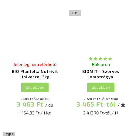
TIPP
Jelenleg nem elérhető
Raktáron
BIO Plantella Nutrivit
BIOMIT - Szerves
Univerzal 3kg
lombtrágya
Bővebben
Bővebben
2 886 Ft ÁFA nélkül
2 728 Ft-tól ÁFA nélkül
3 463 Ft
3 465 Ft-tól
/ db
/ db
1 154,33 Ft / 1 kg
2 413,70 Ft-tól / 1 l
TIPP