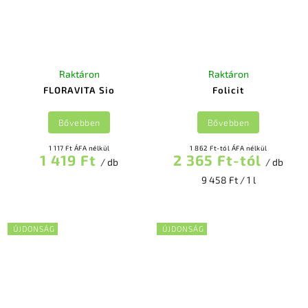
Raktáron
Raktáron
FLORAVITA Sio
Folicit
Bővebben
Bővebben
1 117 Ft ÁFA nélkül
1 862 Ft-tól ÁFA nélkül
1 419 Ft
2 365 Ft-tól
/ db
/ db
9 458 Ft / 1 l
ÚJDONSÁG
ÚJDONSÁG