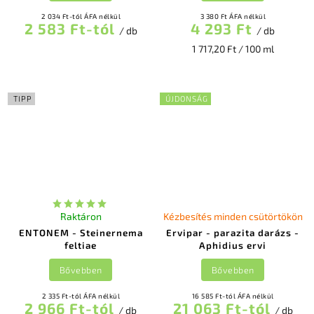
2 034 Ft-tól ÁFA nélkül
3 380 Ft ÁFA nélkül
2 583 Ft-tól
4 293 Ft
/ db
/ db
1 717,20 Ft / 100 ml
TIPP
ÚJDONSÁG
Raktáron
Kézbesítés minden csütörtökön
ENTONEM - Steinernema
Ervipar - parazita darázs -
feltiae
Aphidius ervi
Bővebben
Bővebben
2 335 Ft-tól ÁFA nélkül
16 585 Ft-tól ÁFA nélkül
2 966 Ft-tól
21 063 Ft-tól
/ db
/ db