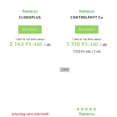
Raktáron
Raktáron
CLONOPLUS
CONTROLPHYT Cu
Bővebben
Bővebben
1 687 Ft-tól ÁFA nélkül
1 346 Ft-tól ÁFA nélkül
2 143 Ft-tól
1 710 Ft-tól
/ db
/ db
17,10 Ft-tól / 1 ml
TIPP
Jelenleg nem elérhető
Raktáron