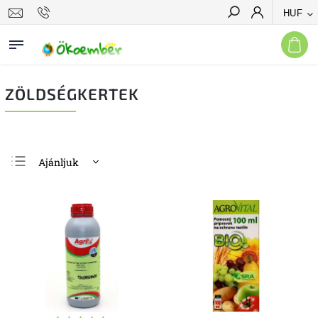
HUF
Keresés
ZÖLDSÉGKERTEK
Ajánljuk
Legolcsóbb elöl
Legdrágább
Legnépszerűbb
termékek
ABC szerint