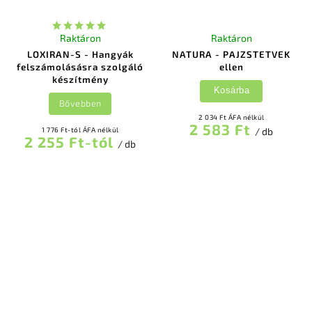
Raktáron
Raktáron
LOXIRAN-S - Hangyák
NATURA - PAJZSTETVEK
felszámolásásra szolgáló
ellen
készítmény
Kosárba
Bővebben
2 034 Ft ÁFA nélkül
2 583 Ft
1 776 Ft-tól ÁFA nélkül
/ db
2 255 Ft-tól
/ db