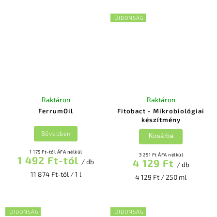
ÚJDONSÁG
Raktáron
Raktáron
FerrumOil
Fitobact - Mikrobiológiai
készítmény
Bővebben
Kosárba
1 175 Ft-tól ÁFA nélkül
3 251 Ft ÁFA nélkül
1 492 Ft-tól
4 129 Ft
/ db
/ db
11 874 Ft-tól / 1 l
4 129 Ft / 250 ml
ÚJDONSÁG
ÚJDONSÁG