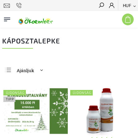
HUF
Keresés
KÁPOSZTALEPKE
Ajánljuk
Legolcsóbb elöl
Legdrágább
ÚJDONSÁG
ÚJDONSÁG
Legnépszerűbb
TIPP
termékek
ABC szerint