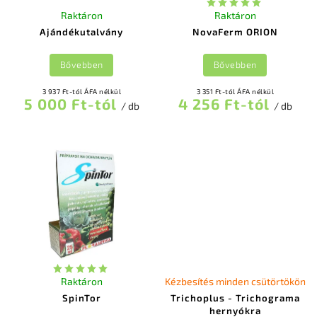
Raktáron
Raktáron
Ajándékutalvány
NovaFerm ORION
Bővebben
Bővebben
3 937 Ft-tól ÁFA nélkül
3 351 Ft-tól ÁFA nélkül
5 000 Ft-tól
4 256 Ft-tól
/ db
/ db
Raktáron
Kézbesítés minden csütörtökön
SpinTor
Trichoplus - Trichograma
hernyókra