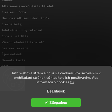
Általános szerződési feltételek
Fizetési módok
Házhozszállítási információk
Elérhetőség
Adatvédelmi nyilatkozat
Cookie beállítás
Viszonteladói tájékoztató
Szerver terkepe
Írjon nekünk
Bemutatkozás
FAQ
Vásárlási útmutató
Táto webová stránka používa cookies.
Pokračovaním v
prehliadaní stránok súhlasíte s ich používaním.
Viac
informácií o cookies
tu
.
Copyright 2026
Ökoember
. Minden jog fenntartva.
Beállítások
Süti beállítások szerkesztése
Elfogadom
Vytvořil
Shoptet
| Design
Shoptak.cz.