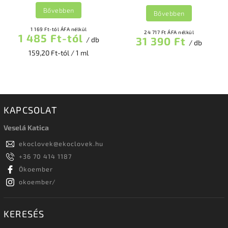
Bővebben
Bővebben
1 169 Ft-tól ÁFA nélkül
24 717 Ft ÁFA nélkül
1 485 Ft-tól
31 390 Ft
/ db
/ db
159,20 Ft-tól / 1 ml
KAPCSOLAT
Veselá Katica
ekoclovek
@
ekoclovek.hu
+36 70 414 1187
Ökoember
okoember/
KERESÉS