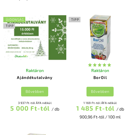
Legolcsóbb elöl
Legdrágább
ÚJDONSÁG
TIPP
Legnépszerűbb
TIPP
termékek
ABC szerint
Raktáron
Raktáron
Ajándékutalvány
BorOil
Bővebben
Bővebben
3 937 Ft-tól ÁFA nélkül
1 169 Ft-tól ÁFA nélkül
5 000 Ft-tól
1 485 Ft-tól
/ db
/ db
900,96 Ft-tól / 100 ml