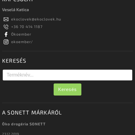
Veselá Katica
ekoclovek
@
ekoclovek.hu
+36 70 414 1187
Ökoember
okoember/
KERESÉS
Keresés
A SONETT MÁRKÁRÓL
Öko drogéria SONETT
23.12.2019