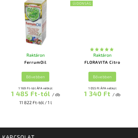
ÚJDONSÁG
Raktáron
Raktáron
FerrumOil
FLORAVITA Citro
Bővebben
Bővebben
1 169 Ft-tól ÁFA nélkül
1 055 Ft ÁFA nélkül
1 485 Ft-tól
1 340 Ft
/ db
/ db
11 822 Ft-tól / 1 l
KAPCSOLAT