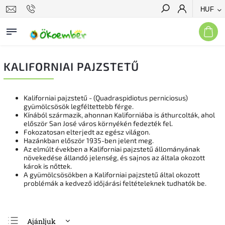
HUF
Keresés
KALIFORNIAI PAJZSTETŰ
Kaliforniai pajzstetű - (Quadraspidiotus perniciosus)
gyümölcsösök legféltettebb férge.
Kínából származik, ahonnan Kaliforniába is áthurcolták, ahol
először San José város környékén fedezték fel.
Fokozatosan elterjedt az egész világon.
Hazánkban először 1935-ben jelent meg.
Az elmúlt években a Kaliforniai pajzstetű állományának
növekedése állandó jelenség, és sajnos az általa okozott
károk is nőttek.
A gyümölcsösökben a Kaliforniai pajzstetű által okozott
problémák a kedvező időjárási feltételeknek tudhatók be.
Ajánljuk