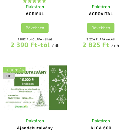
Raktáron
Raktáron
AGRIFUL
AGROVITAL
Bővebben
Bővebben
1 882 Ft-tól ÁFA nélkül
2 224 Ft ÁFA nélkül
2 390 Ft-tól
2 825 Ft
/ db
/ db
ÚJDONSÁG
TIPP
Raktáron
Raktáron
Ajándékutalvány
ALGA 600