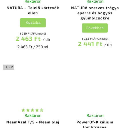
Raktáron
Raktáron
NATURA – Telelő kártevők
NATURA szerves trágya
ellen
eperre és bogyós
gyümölcsökre
Kosárba
Bővebben
1 939 Ft ÁFA nélkül
2 463 Ft
/ db
1 922 Ft ÁFA nélkül
2 441 Ft
/ db
2 463 Ft / 250 ml
TIPP
Raktáron
Raktáron
NeemAzal T/S - Neem olaj
PowerOf-K kálium
lombtrágya