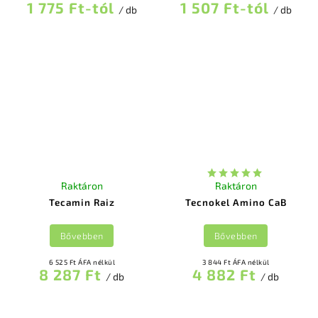
1 775 Ft-tól
1 507 Ft-tól
/ db
/ db
Raktáron
Raktáron
Tecamin Raiz
Tecnokel Amino CaB
Bővebben
Bővebben
6 525 Ft ÁFA nélkül
3 844 Ft ÁFA nélkül
8 287 Ft
4 882 Ft
/ db
/ db