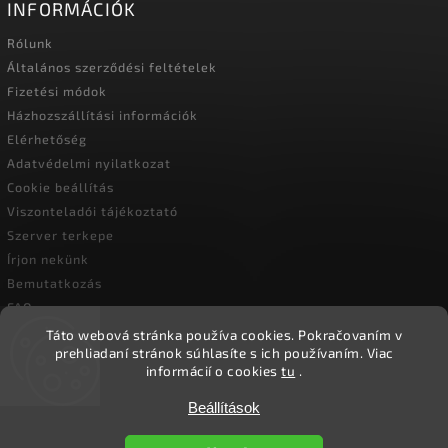
INFORMÁCIÓK
Rólunk
Általános szerződési feltételek
Fizetési módok
Házhozszállítási információk
Elérhetőség
Adatvédelmi nyilatkozat
Cookie beállítás
Viszonteladói tájékoztató
Szerver terkepe
Írjon nekünk
Bemutatkozás
FAQ
Vásárlási útmutató
Táto webová stránka používa cookies.
Pokračovaním v
prehliadaní stránok súhlasíte s ich používaním.
Viac
informácií o cookies
tu
.
Beállítások
Copyright 2026
Ökoember
. Minden jog fenntartva.
Süti beállítások szerkesztése