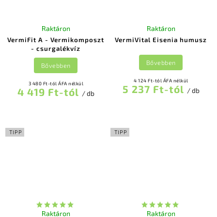
Raktáron
Raktáron
VermiFit A - Vermikomposzt
VermiVital Eisenia humusz
- csurgalékvíz
Bővebben
Bővebben
4 124 Ft-tól ÁFA nélkül
3 480 Ft-tól ÁFA nélkül
5 237 Ft-tól
4 419 Ft-tól
/ db
/ db
TIPP
TIPP
Raktáron
Raktáron