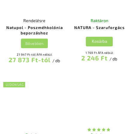
Rendelésre
Raktáron
Natupol - Poszméhkolónia
NATURA - Szaruforgács
beporzáshoz
Kosárba
Bővebben
1 769 Ft ÁFA nélkül
21 947 Ft-tól ÁFA nélkül
2 246 Ft
27 873 Ft-tól
/ db
/ db
ÚJDONSÁG