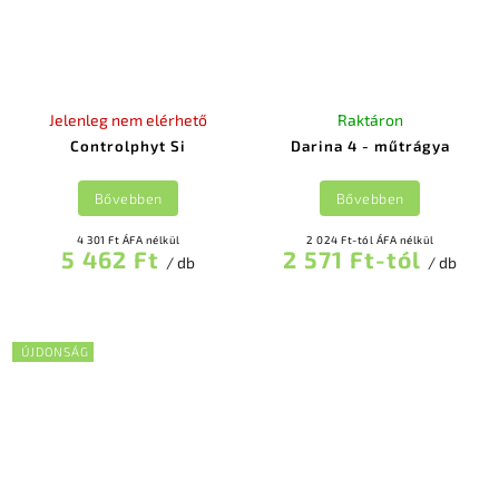
Jelenleg nem elérhető
Raktáron
Controlphyt Si
Darina 4 - műtrágya
Bővebben
Bővebben
4 301 Ft ÁFA nélkül
2 024 Ft-tól ÁFA nélkül
5 462 Ft
2 571 Ft-tól
/ db
/ db
ÚJDONSÁG