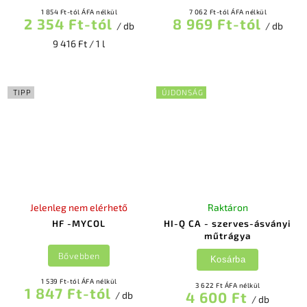
1 854 Ft-tól ÁFA nélkül
7 062 Ft-tól ÁFA nélkül
2 354 Ft-tól
8 969 Ft-tól
/ db
/ db
9 416 Ft / 1 l
TIPP
ÚJDONSÁG
Jelenleg nem elérhető
Raktáron
HF -MYCOL
HI-Q CA - szerves-ásványi
műtrágya
Bővebben
Kosárba
1 539 Ft-tól ÁFA nélkül
3 622 Ft ÁFA nélkül
1 847 Ft-tól
4 600 Ft
/ db
/ db