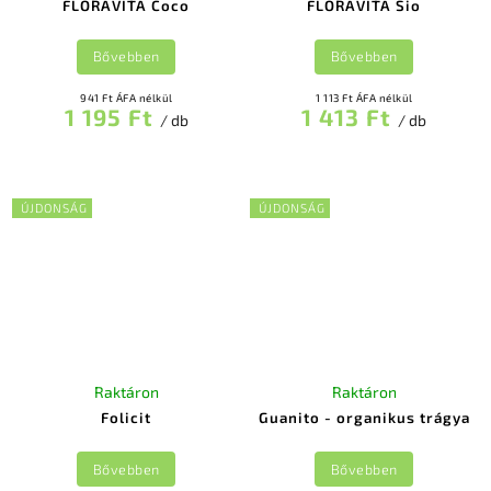
FLORAVITA Coco
FLORAVITA Sio
Bővebben
Bővebben
941 Ft ÁFA nélkül
1 113 Ft ÁFA nélkül
1 195 Ft
1 413 Ft
/ db
/ db
ÚJDONSÁG
ÚJDONSÁG
Raktáron
Raktáron
Folicit
Guanito - organikus trágya
Bővebben
Bővebben