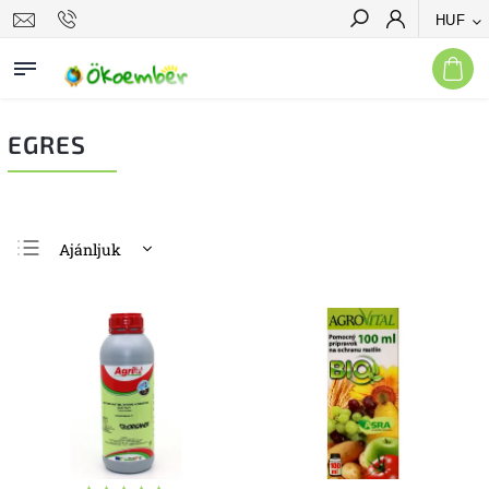
HUF
Keresés
EGRES
Ajánljuk
Legolcsóbb elöl
Legdrágább
Legnépszerűbb
termékek
ABC szerint