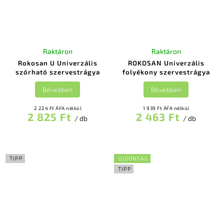
Raktáron
Raktáron
Rokosan U Univerzális
ROKOSAN Univerzális
szórható szervestrágya
folyékony szervestrágya
Bővebben
Bővebben
2 224 Ft ÁFA nélkül
1 939 Ft ÁFA nélkül
2 825 Ft
2 463 Ft
/ db
/ db
TIPP
ÚJDONSÁG
TIPP