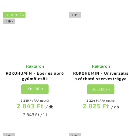
ÚJDONSÁG
TIPP
TIPP
Raktáron
Raktáron
ROKOHUMÍN - Eper és apró
ROKOHUMIN - Univerzális
gyümölcsök
szórható szervestrágya
Bővebben
Kosárba
2 239 Ft ÁFA nélkül
2 224 Ft ÁFA nélkül
2 843 Ft
2 825 Ft
/ db
/ db
2 843 Ft / 1 l
TIPP
TIPP