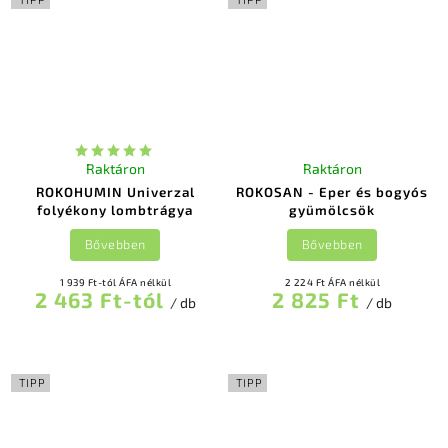
Raktáron
Raktáron
ROKOHUMIN Univerzal
ROKOSAN - Eper és bogyós
folyékony lombtrágya
gyümölcsök
Bővebben
Bővebben
1 939 Ft-tól ÁFA nélkül
2 224 Ft ÁFA nélkül
2 463 Ft-tól
2 825 Ft
/ db
/ db
TIPP
TIPP