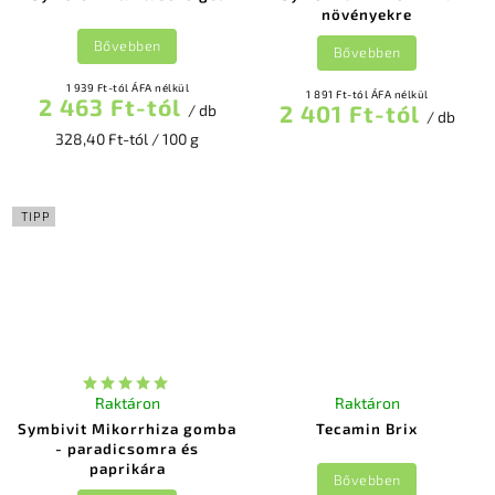
növényekre
Bővebben
Bővebben
1 939 Ft-tól ÁFA nélkül
1 891 Ft-tól ÁFA nélkül
2 463 Ft-tól
2 401 Ft-tól
/ db
/ db
328,40 Ft-tól / 100 g
TIPP
Raktáron
Raktáron
Symbivit Mikorrhiza gomba
Tecamin Brix
- paradicsomra és
paprikára
Bővebben