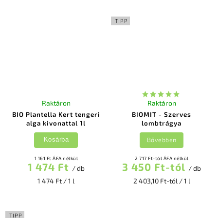
TIPP
Raktáron
Raktáron
BIO Plantella Kert tengeri
BIOMIT - Szerves
alga kivonattal 1l
lombtrágya
Bővebben
Kosárba
1 161 Ft ÁFA nélkül
2 717 Ft-tól ÁFA nélkül
1 474 Ft
3 450 Ft-tól
/ db
/ db
1 474 Ft / 1 l
2 403,10 Ft-tól / 1 l
TIPP