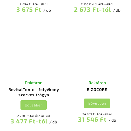
2 894 Ft ÁFA nélkül
2 105 Ft-tól ÁFA nélkül
3 675 Ft
2 673 Ft-tól
/ db
/ db
Raktáron
Raktáron
RevitalTonic - folyékony
RIZOCORE
szerves trágya
Bővebben
Bővebben
24 839 Ft ÁFA nélkül
2 738 Ft-tól ÁFA nélkül
31 546 Ft
3 477 Ft-tól
/ db
/ db