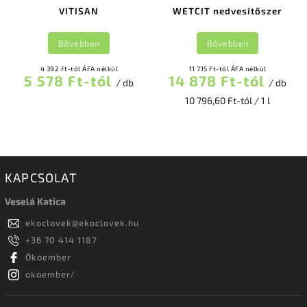
VITISAN
WETCIT nedvesítőszer
Bővebben
Bővebben
4 392 Ft-tól ÁFA nélkül
11 715 Ft-tól ÁFA nélkül
5 578 Ft-tól
14 878 Ft-tól
/ db
/ db
10 796,60 Ft-tól / 1 l
KAPCSOLAT
Veselá Katica
ekoclovek
@
ekoclovek.hu
+36 70 414 1187
Ökoember
okoember/