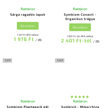
Raktáron
Raktáron
Sárga ragadós lapok
Symbiom Conavit -
Organikus trágya
Bővebben
Bővebben
1 557 Ft ÁFA nélkül
1 891 Ft-tól ÁFA nélkül
1 978 Ft
2 401 Ft-tól
/ db
/ db
TIPP
TIPP
Raktáron
Raktáron
Symbiom Plantasorb gél
Symbivit - Mikorrhiza