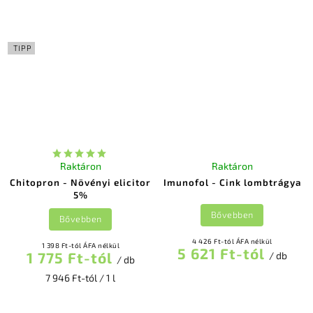
TIPP
Raktáron
Raktáron
Chitopron - Növényi elicitor
Imunofol - Cink lombtrágya
5%
Bővebben
Bővebben
4 426 Ft-tól ÁFA nélkül
1 398 Ft-tól ÁFA nélkül
5 621 Ft-tól
1 775 Ft-tól
/ db
/ db
7 946 Ft-tól / 1 l