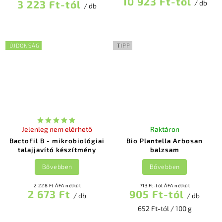
10 923 Ft-tól
3 223 Ft-tól
/ db
/ db
ÚJDONSÁG
TIPP
Jelenleg nem elérhető
Raktáron
BactoFil B - mikrobiológiai
Bio Plantella Arbosan
talajjavító készítmény
balzsam
Bővebben
Bővebben
2 228 Ft ÁFA nélkül
713 Ft-tól ÁFA nélkül
2 673 Ft
905 Ft-tól
/ db
/ db
652 Ft-tól / 100 g