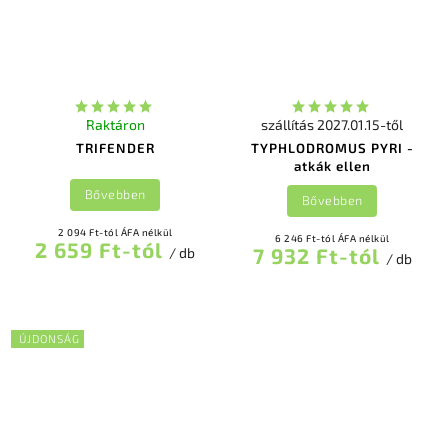
Raktáron
szállítás 2027.01.15-től
TRIFENDER
TYPHLODROMUS PYRI -
atkák ellen
Bővebben
Bővebben
2 094 Ft-tól ÁFA nélkül
6 246 Ft-tól ÁFA nélkül
2 659 Ft-tól
7 932 Ft-tól
/ db
/ db
ÚJDONSÁG