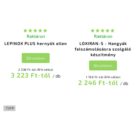
Raktáron
Raktáron
LEPINOX PLUS hernyók ellen
LOXIRAN-S - Hangyák
felszámolásásra szolgáló
készítmény
Bővebben
Bővebben
2 538 Ft-tól ÁFA nélkül
3 223 Ft-tól
/ db
1 769 Ft-tól ÁFA nélkül
2 246 Ft-tól
/ db
TIPP