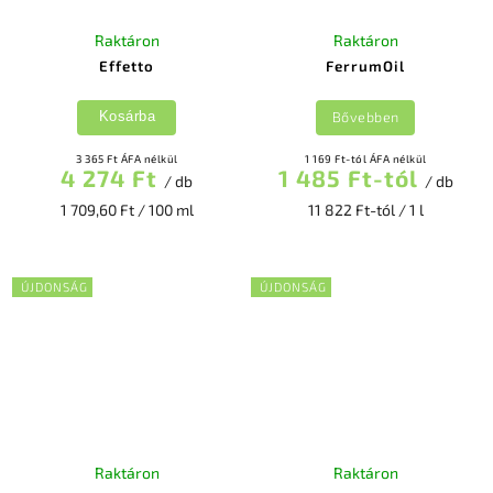
Raktáron
Raktáron
Effetto
FerrumOil
Bővebben
Kosárba
3 365 Ft ÁFA nélkül
1 169 Ft-tól ÁFA nélkül
4 274 Ft
1 485 Ft-tól
/ db
/ db
1 709,60 Ft / 100 ml
11 822 Ft-tól / 1 l
ÚJDONSÁG
ÚJDONSÁG
Raktáron
Raktáron