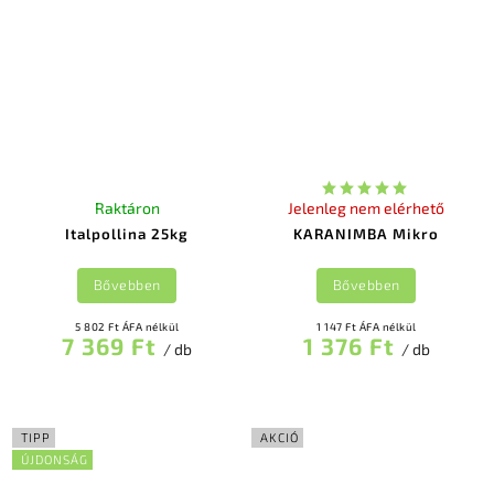
Raktáron
Jelenleg nem elérhető
Italpollina 25kg
KARANIMBA Mikro
Bővebben
Bővebben
5 802 Ft ÁFA nélkül
1 147 Ft ÁFA nélkül
7 369 Ft
1 376 Ft
/ db
/ db
TIPP
AKCIÓ
ÚJDONSÁG