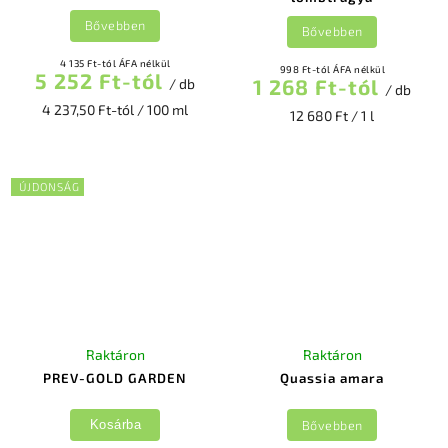
Bővebben
Bővebben
4 135 Ft-tól ÁFA nélkül
998 Ft-tól ÁFA nélkül
5 252 Ft-tól
1 268 Ft-tól
/ db
/ db
4 237,50 Ft-tól / 100 ml
12 680 Ft / 1 l
ÚJDONSÁG
Raktáron
Raktáron
PREV-GOLD GARDEN
Quassia amara
Bővebben
Kosárba