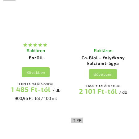
Raktáron
Raktáron
BorOil
Ca-Biol – folyékony
kalciumtrágya
Bővebben
Bővebben
1 169 Ft-tól ÁFA nélkül
1 654 Ft-tól ÁFA nélkül
1 485 Ft-tól
2 101 Ft-tól
/ db
/ db
900,96 Ft-tól / 100 ml
TIPP