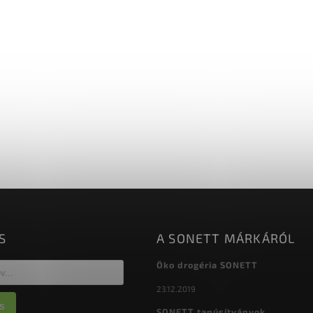
S
A SONETT MÁRKÁRÓL
Öko drogéria SONETT
23.12.2019
s
SONETT tanúsítványok