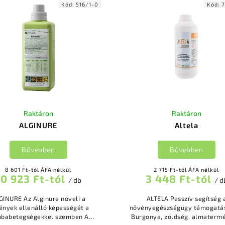
Kód:
516/1-0
Kód:
Raktáron
Raktáron
ALGINURE
Altela
Bővebben
Bővebben
8 601 Ft-tól ÁFA nélkül
2 715 Ft-tól ÁFA nélkül
10 923 Ft-tól
3 448 Ft-tól
/ db
/ d
E Az Alginure növeli a
ALTELA Passzív segítség a
ények ellenálló képességét a
növényegészségügy támogatá
babetegségekkel szemben A
Burgonya, zöldség, almaterm