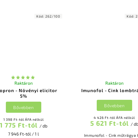
k növeli a növény immunitását
szőlő. kontakt termék, am
ginurnak megelőző és gyógyító
korlátozza a patogén gombá
hatása...
baktériumok...
Kód:
262/100
Kód:
2
Raktáron
Raktáron
opron - Növényi elicitor
Imunofol - Cink lombtr
5%
Bővebben
Bővebben
4 426 Ft-tól ÁFA nélkül
1 398 Ft-tól ÁFA nélkül
5 621 Ft-tól
1 775 Ft-tól
/ d
/ db
7 946 Ft-tól / 1 l
Immunofol - Cink műtrágya Cink