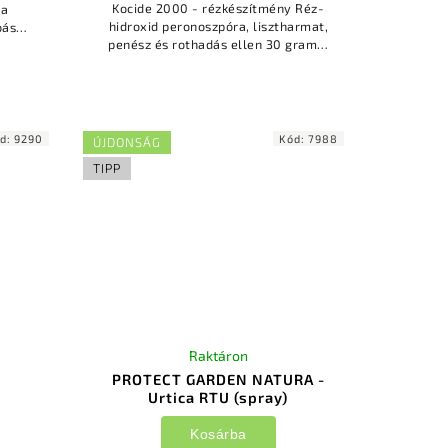
Kocide 2000 - rézkészítmény Réz-
hidroxid peronoszpóra, lisztharmat,
bás
penész és rothadás ellen 30 gramm
t
/ 100 m 2 Magas hatásfok Erősíti és
k
védi a jégkár által és...
...
d:
9290
Kód:
7988
ÚJDONSÁG
TIPP
Raktáron
PROTECT GARDEN NATURA -
Urtica RTU (spray)
Kosárba