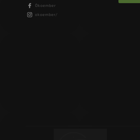
Ökoember
okoember/