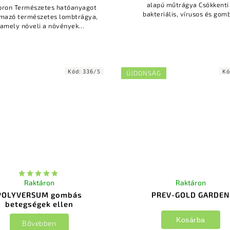
alapú műtrágya Csökkenti a
tes hatóanyagot
bakteriális, vírusos és gom
lmazó természetes lombtrágya,
betegségek előfordulásá
amely növeli a növények
Optimalizálja a növénye
nállását a gombás betegségek
táplálkozását cinkkel Erősíti
len Növeli a kezelt növények
hozamát,...
Kód:
336/5
Kó
ÚJDONSÁG
Raktáron
Raktáron
POLYVERSUM gombás
PREV-GOLD GARDEN
betegségek ellen
Kosárba
Bővebben