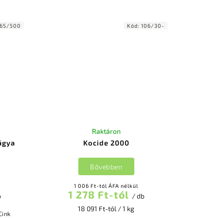
ely
peronoszpóra és a lisztharmat elleni
k és
megelőző küzdelemben. Erősíti a...
65/500
Kód:
106/30-
Raktáron
ágya
Kocide 2000
Bővebben
1 006 Ft-tól ÁFA nélkül
1 278 Ft-tól
b
/ db
18 091 Ft-tól / 1 kg