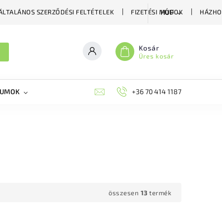
ÁLTALÁNOS SZERZŐDÉSI FELTÉTELEK
FIZETÉSI MÓDOK
HÁZHO
HUF
Kosár
Üres kosár
KUMOK
MIKORRHIZA
BLOG
+36 70 414 1187
MÉHÉSZETI GYÓGYKÉS
összesen
13
termék