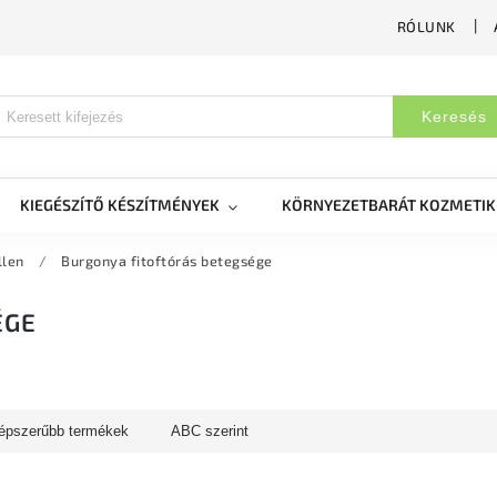
RÓLUNK
Keresés
KIEGÉSZÍTŐ KÉSZÍTMÉNYEK
KÖRNYEZETBARÁT KOZMETI
llen
/
Burgonya fitoftórás betegsége
ÉGE
épszerűbb termékek
ABC szerint