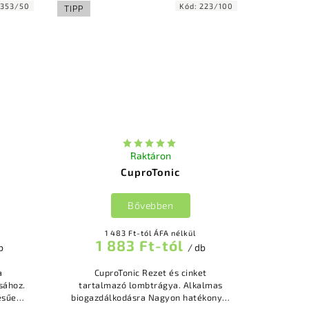
7353/50
Kód:
223/100
TIPP
Raktáron
CuproTonic
Bővebben
1 483 Ft-tól ÁFA nélkül
1 883 Ft-tól
b
/ db
CuproTonic Rezet és cinket
sához.
tartalmazó lombtrágya. Alkalmas
ésűek,
biogazdálkodásra Nagyon hatékony a