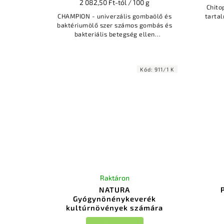
2 082,50 Ft-tól / 100 g
Chitopron Természe
CHAMPION - univerzális gombaölő és
tarta
baktériumölő szer számos gombás és
bakteriális betegség ellen
elle
szabadföldi körülmények között,
el
valamint üvegházakban, fóliákban
is...
Kód:
911/1 K
Raktáron
NATURA
Gyógynönénykeverék
kultúrnövények számára