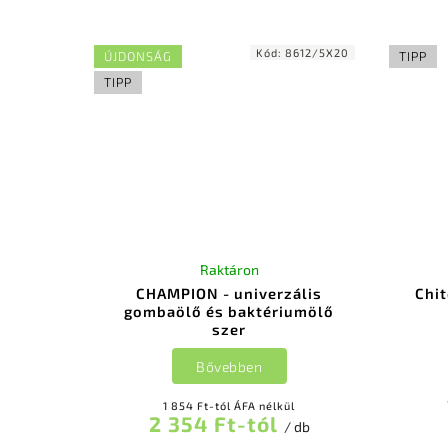
telitalálat! Az utalvány következő
termé
értékekben elérhető: 5.000 Ft
Az Al
10.000 Ft...
Kód:
8612/5X20
ÚJDONSÁG
TIPP
TIPP
Raktáron
CHAMPION - univerzális
Chit
gombaölő és baktériumölő
szer
Bővebben
1 854 Ft-tól ÁFA nélkül
2 354 Ft-tól
/ db