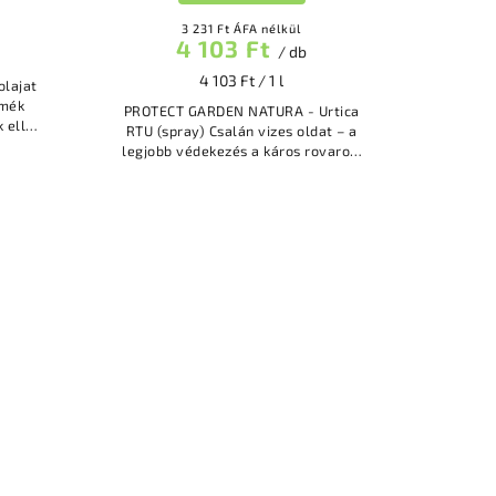
3 231 Ft ÁFA nélkül
4 103 Ft
/ db
4 103 Ft / 1 l
rmék
PROTECT GARDEN NATURA - Urtica
 ellen
RTU (spray) Csalán vizes oldat – a
en és
legjobb védekezés a káros rovarok,
ató
atkák és gombás betegségek ellen.
100%-ban természetes eredetű
hígítás...