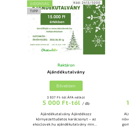
Kód:
2413/5000
ÚJDONSÁG
TIPP
Raktáron
Ajándékutalvány
Bővebben
3 937 Ft-tól ÁFA nélkül
5 000 Ft-tól
/ db
Ajándékutalvány Ajándékozz
ALGINUR
környezettudatos karácsonyt – az
növ
ekoclovek.hu ajándékutalvány mindig
gom