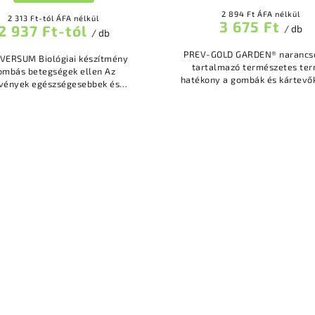
2 894 Ft ÁFA nélkül
2 313 Ft-tól ÁFA nélkül
3 675 Ft
2 937 Ft-tól
/ db
/ db
PREV-GOLD GARDEN® narancsolajat
 Biológiai készítmény
tartalmazó természetes te
ombás betegségek ellen Az
hatékony a gombák és kártevők
vények egészségesebbek és
gyors kontakt hatás kertekb
ellenállóbbak a gombás
üvegházakban is használh
tőzésekkel szemben A termék
szőlőn,...
em hagy maradványokat...