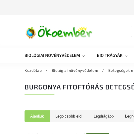
BIOLÓGIAI NÖVÉNYVÉDELEM
BIO TRÁGYÁK
Kezdőlap
/
Biológiai növényvédelem
/
Betegségek e
BURGONYA FITOFTÓRÁS BETEGS
Ajánljuk
Legolcsóbb elöl
Legdrágább
Legn