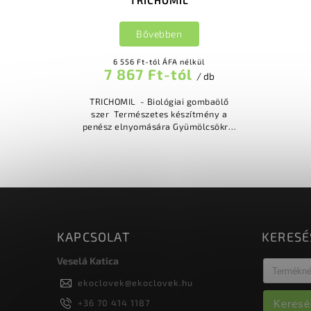
Bővebben
6 556 Ft-tól ÁFA nélkül
7 867 Ft-tól
/ db
TRICHOMIL - Biológiai gombaölő
szer Természetes készítmény a
penész elnyomására Gyümölcsökre,
zöldségekre, szőlősbe és szántóföldi
terményekre Szőlő és...
KAPCSOLAT
KERESÉ
Veselá Katica
ekoclovek
@
ekoclovek.hu
+36 70 414 1187
Keresé