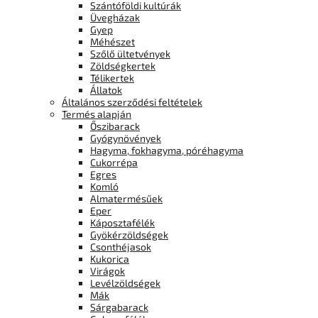
Szántóföldi kultúrák
Üvegházak
Gyep
Méhészet
Szőlő ültetvények
Zöldségkertek
Télikertek
Állatok
Általános szerződési feltételek
Termés alapján
Őszibarack
Gyógynövények
Hagyma, fokhagyma, póréhagyma
Cukorrépa
Egres
Komló
Almatermésűek
Eper
Káposztafélék
Gyökérzöldségek
Csonthéjasok
Kukorica
Virágok
Levélzöldségek
Mák
Sárgabarack