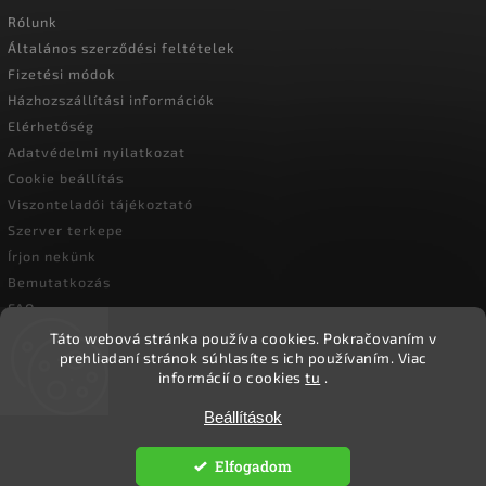
Rólunk
Általános szerződési feltételek
Fizetési módok
Házhozszállítási információk
Elérhetőség
Adatvédelmi nyilatkozat
Cookie beállítás
Viszonteladói tájékoztató
Szerver terkepe
Írjon nekünk
Bemutatkozás
FAQ
Vásárlási útmutató
Táto webová stránka používa cookies.
Pokračovaním v
prehliadaní stránok súhlasíte s ich používaním.
Viac
informácií o cookies
tu
.
Beállítások
Copyright 2026
Ökoember
. Minden jog fenntartva.
Süti beállítások szerkesztése
Elfogadom
Vytvořil
Shoptet
| Design
Shoptak.cz.