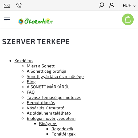
HUF
Keresés
SZERVER TERKEPE
Kezdőlap
Miért a Sonett
A Sonett cég profilja
Sonett gyártása és minősége
Blog
A SONETT MÁRKÁRÓL
FAQ
Tavaszi lemosó permetezés
Bemutatkozás
Vásárlási útmutató
Az oldal nem található
Biológiai növényvédelem
Bioágens
Ragadozók
Fonálférgek