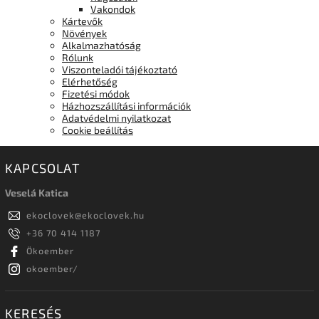
Vakondok
Kártevők
Növények
Alkalmazhatóság
Rólunk
Viszonteladói tájékoztató
Elérhetőség
Fizetési módok
Házhozszállítási információk
Adatvédelmi nyilatkozat
Cookie beállítás
KAPCSOLAT
Veselá Katica
ekoclovek
@
ekoclovek.hu
+36 70 414 1187
Ökoember
okoember/
KERESÉS