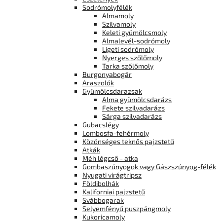
Sodrómolyfélék
Almamoly
Szilvamoly
Keleti gyümölcsmoly
Almalevél-sodrómoly
Ligeti sodrómoly
Nyerges szőlőmoly
Tarka szőlőmoly
Burgonyabogár
Araszolók
Gyümölcsdarazsak
Alma gyümölcsdarázs
Fekete szilvadarázs
Sárga szilvadarázs
Gubacslégy
Lombosfa-fehérmoly
Közönséges teknős pajzstetű
Atkák
Méh légcső - atka
Gombaszúnyogok vagy Gászszúnyog-félék
Nyugati virágtripsz
Földibolhák
Kaliforniai pajzstetű
Svábbogarak
Selyemfényű puszpángmoly
Kukoricamoly