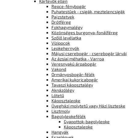
Kártevők ellen
Repce-fénybogár
Puhatestűek - csigák, meztelencsigák
Pajzstetvek
Drótféreg
Fokhagymalégy
Közönséges burgonya-fonálféreg
Szőlő levélatka
Vízipocok
Lepkehernyók
Májusi cserebogár - cserebogár lárvái
Az ázsiai méhatka - Varroa
Veresnyakú árpabogár
Vakond
Ormányosbogár-félék
Amerikai kukoricabogár
Tavaszi káposztalégy
Aknázólégy
Lótetű
Káposztalepke
Üvegházi molytetű vagy Házi liszteske
Lisztmoly
Bagolylepkefélék
Gyapottok-bagolylepke
Káposztalepke
Hangyák
Eszelények