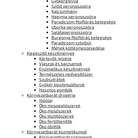
Gyökérgolyva
Szőlő peronoszpóra
Kalciumhiány
Hagyma peronoszpóra
Paradicsom fitoftórás betegsége
Uborka peronoszpóra
Salátaperonoszpóra
Burgonya fitoftórás betegsége
Paradicsom sztolbúr
Méhek költésmeszesedése
Kiegészítő készítmények
Kártevők jelzése
Viaszok és balzsamok
Enzimatikus készítmények
Természetes nedvesítőszer
Szubsztrátok
Gyökér biostimulátorok
Hasznos gombák
Környezetbarát drogéria
Illóolaj
Öko mosogatószerek
Öko mosószerek
Öko tisztítószerek
Öko fertőtlenítők
Öko öblítők
Környezetbarát kozmetikumok
Környezetbarát szappanok