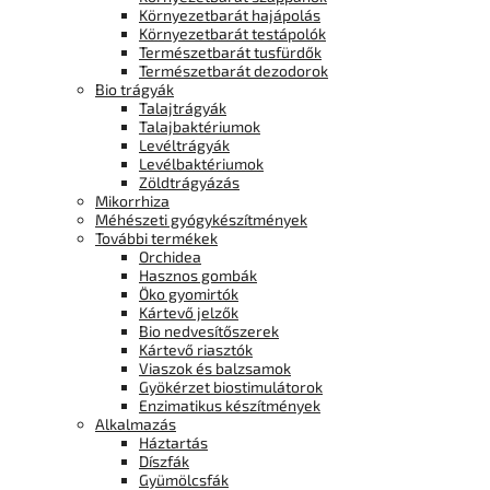
Környezetbarát hajápolás
Környezetbarát testápolók
Természetbarát tusfürdők
Természetbarát dezodorok
Bio trágyák
Talajtrágyák
Talajbaktériumok
Levéltrágyák
Levélbaktériumok
Zöldtrágyázás
Mikorrhiza
Méhészeti gyógykészítmények
További termékek
Orchidea
Hasznos gombák
Öko gyomirtók
Kártevő jelzők
Bio nedvesítőszerek
Kártevő riasztók
Viaszok és balzsamok
Gyökérzet biostimulátorok
Enzimatikus készítmények
Alkalmazás
Háztartás
Díszfák
Gyümölcsfák