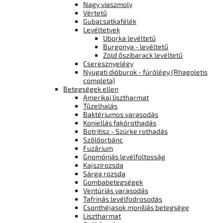
Nagy viaszmoly
Vértetű
Gubacsatkafélék
Levéltetvek
Uborka levéltetű
Burgonya - levéltetű
Zöld őszibarack levéltetű
Cseresznyelégy
Nyugati dióburok - fúrólégy (Rhagoletis
completa)
Betegségek ellen
Amerikai lisztharmat
Tűzelhalás
Baktériumos varasodás
Koniellás fakórothadás
Botritisz - Szürke rothadás
Szőlőorbánc
Fuzárium
Gnomóniás levélfoltosság
Kajszirozsda
Sárga rozsda
Gombabetegségek
Ventúriás varasodás
Tafrinás levélfodrosodás
Csonthéjasok moníliás betegsége
Lisztharmat