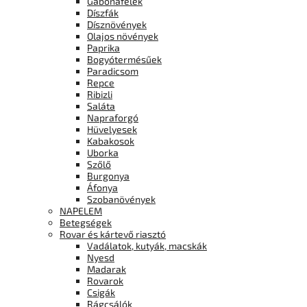
Gabonafélék
Díszfák
Dísznövények
Olajos növények
Paprika
Bogyótermésűek
Paradicsom
Repce
Ribizli
Saláta
Napraforgó
Hüvelyesek
Kabakosok
Uborka
Szőlő
Burgonya
Áfonya
Szobanövények
NAPELEM
Betegségek
Rovar és kártevő riasztó
Vadálatok, kutyák, macskák
Nyesd
Madarak
Rovarok
Csigák
Rágcsálók