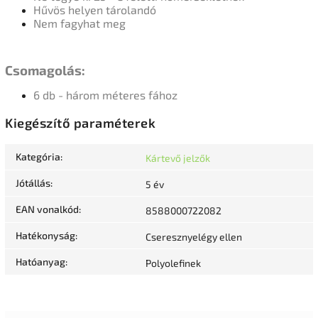
Hűvös helyen tárolandó
Nem fagyhat meg
Csomagolás:
6 db - három méteres fához
Kiegészítő paraméterek
Kategória
:
Kártevő jelzők
Jótállás
:
5 év
EAN vonalkód
:
8588000722082
Hatékonyság
:
Cseresznyelégy ellen
Hatóanyag
:
Polyolefinek