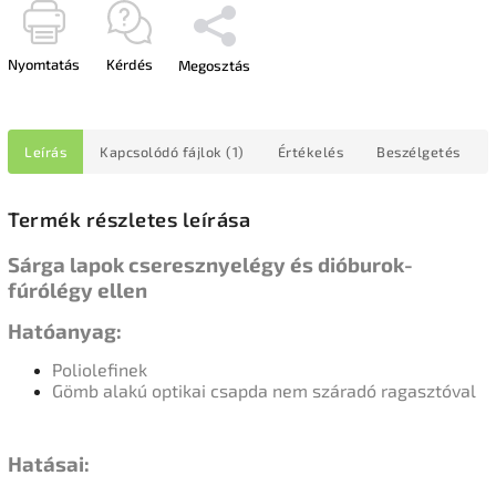
Nyomtatás
Kérdés
Megosztás
Leírás
Kapcsolódó fájlok (1)
Értékelés
Beszélgetés
Termék részletes leírása
Sárga lapok cseresznyelégy és dióburok-
fúrólégy ellen
Hatóanyag:
Poliolefinek
Gömb alakú optikai csapda nem száradó ragasztóval
Hatásai: