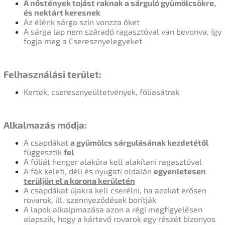
A nőstények tojást raknak a sárguló gyümölcsökre,
és nektárt keresnek
Az élénk sárga szín vonzza őket
A sárga lap nem száradó ragasztóval van bevonva, így
fogja meg a Cseresznyelegyeket
Felhasználási terület:
Kertek, cseresznyeültetvények, fóliasátrak
Alkalmazás módja:
A csapdákat
a gyümölcs sárgulásának kezdetétől
függesztik
fel
A fóliát henger alakúra kell alakítani ragasztóval
A fák keleti, déli és nyugati oldalán
egyenletesen
terüljön el a korona kerületén
A csapdákat újakra kell cserélni, ha azokat erősen
rovarok, ill. szennyeződések borítják
A lapok alkalpmazása azon a régi megfigyelésen
alapszik, hogy a kártevő rovarok egy részét bizonyos