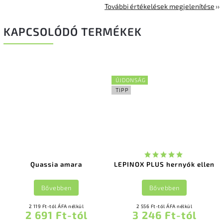
További értékelések megjelenítése
KAPCSOLÓDÓ TERMÉKEK
ÚJDONSÁG
TIPP
Quassia amara
LEPINOX PLUS hernyók ellen
Bővebben
Bővebben
2 119 Ft-tól ÁFA nélkül
2 556 Ft-tól ÁFA nélkül
2 691 Ft-tól
3 246 Ft-tól