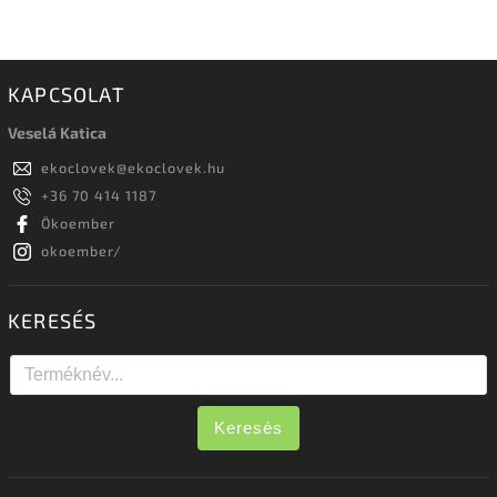
KAPCSOLAT
Veselá Katica
ekoclovek
@
ekoclovek.hu
+36 70 414 1187
Ökoember
okoember/
KERESÉS
Keresés