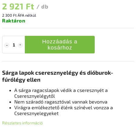
2 921 Ft
/ db
2 300 Ft ÁFA nélkül
Raktáron
Hozzáadás a
kosárhoz
Sárga lapok cseresznyelégy és dióburok-
fúrólégy ellen
A sárga ragacslapok védik a cseresznyét a
Cseresznyelégytől
Nem száradó ragasztóval vannak bevonva
Virágra emlékeztető élénk színével vonzza a
Cseresznyelegyeket
Részletes információ