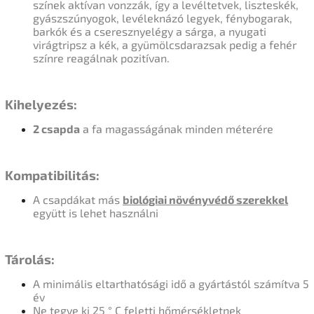
színek aktívan vonzzák, így a levéltetvek, liszteskék,
gyászszúnyogok, levéleknázó legyek, fénybogarak,
barkók és a cseresznyelégy a sárga, a nyugati
virágtripsz a kék, a gyümölcsdarazsak pedig a fehér
színre reagálnak pozitívan.
Kihelyezés:
2 csapda
a fa magasságának minden méterére
Kompatibilitás:
A csapdákat más
biológiai növényvédő szerekkel
együtt is lehet használni
Tárolás:
A minimális eltarthatósági idő a gyártástól számítva 5
év
Ne tegye ki 25 ° C feletti hőmérsékletnek