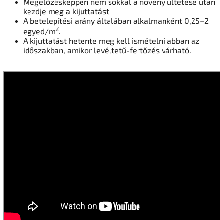
Megelőzésképpen nem sokkal a növény ültetése után
kezdje meg a kijuttatást.
A betelepítési arány általában alkalmanként 0,25–2
2
egyed/m
.
A kijuttatást hetente meg kell ismételni abban az
időszakban, amikor levéltetű-fertőzés várható.