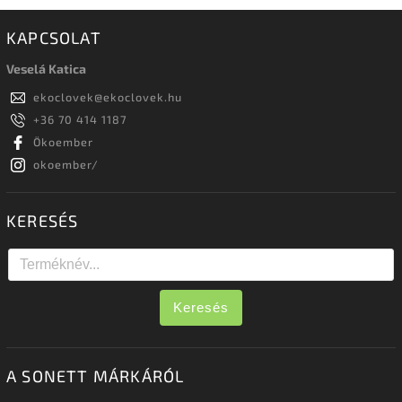
KAPCSOLAT
Veselá Katica
ekoclovek
@
ekoclovek.hu
+36 70 414 1187
Ökoember
okoember/
KERESÉS
Keresés
A SONETT MÁRKÁRÓL