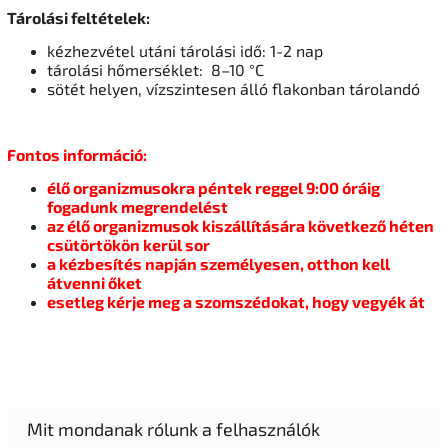
Tárolási feltételek:
kézhezvétel utáni tárolási idő: 1-2 nap
tárolási hőmerséklet: 8–10 °C
sötét helyen, vízszintesen álló flakonban tárolandó
Fontos információ:
élő organizmusokra péntek reggel 9:00 óráig
fogadunk megrendelést
az élő organizmusok kiszállítására következő héten
csütörtökön kerül sor
a kézbesítés napján személyesen, otthon kell
átvenni őket
esetleg kérje meg a szomszédokat, hogy vegyék át