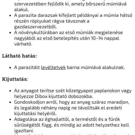
szervezetében fejlődik ki, amely bőrszerű múmiává
alakul.
A parazita darazsak kifejlett példányai a múmia hátsó
részén röplyukat rágva távoznak a
gazdaszervezetből.
A növénykultúrában az első múmiák megjelenése
nagyjából az első betelepítés után 10–14 nappal
várható.
Látható hatás:
A parazitált
levéltetvek
barna múmiává alakulnak.
Kijuttatás:
Az anyagot terítse szét kőzetgyapot paplanokon vagy
helyezze Dibox kijuttató dobozokba.
Gondoskodjon arról, hogy az anyag száraz maradjon,
és legalább néhány napig ne távolítsák el eredeti
kijuttatási helyéről.
Adagolása az éghajlattól, a terméstől és a fúrók
sűrűségétől függ, és mindig az adott helyzethez kell
igazítani.