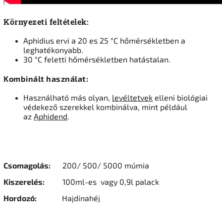
Környezeti feltételek:
Aphidius ervi a 20 es 25 °C hőmérsékletben a
leghatékonyabb.
30 °C feletti hőmérsékletben hatástalan.
Kombinált használat:
Használható más olyan,
levéltetvek
elleni biológiai
védekező szerekkel kombinálva, mint például
az
Aphidend
.
Csomagolás:
200/ 500/ 5000 múmia
Kiszerelés:
100ml-es vagy 0,9l palack
Hordozó:
Hajdinahéj