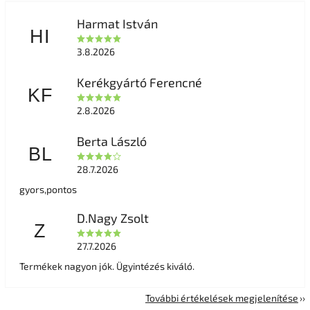
Harmat István
HI
3.8.2026
Kerékgyártó Ferencné
KF
2.8.2026
Berta László
BL
28.7.2026
gyors,pontos
D.Nagy Zsolt
Z
27.7.2026
Termékek nagyon jók. Ügyintézés kiváló.
További értékelések megjelenítése