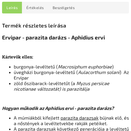
Leírás
Értékelés
Beszélgetés
Termék részletes leírása
Ervipar - parazita darázs - Aphidius ervi
Kártevők ellen:
burgonya-levéltetű (
Macrosiphum euphorbiae
)
üvegházi burgonya-levéltetű (
Aulacorthum solani
) Az
Ervipar
zöld őszibarack-levéltetűt (a
Myzus persicae
nicotianae
változatát) is parazitálja
Hogyan műkodik az Aphidius ervi - parazita darázs?
A múmiákból kifejlett
parazita darazsak
bújnak elő, és
a nőstények a levéltetvekbe rakják petéiket.
A parazita darazsak következő generációja a levéltetű