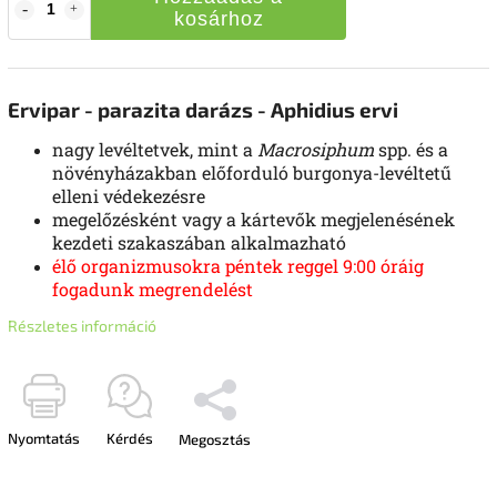
kosárhoz
Ervipar - parazita darázs - Aphidius ervi
nagy levéltetvek, mint a
Macrosiphum
spp. és a
növényházakban előforduló burgonya-levéltetű
elleni védekezésre
megelőzésként vagy a kártevők megjelenésének
kezdeti szakaszában alkalmazható
élő organizmusokra péntek reggel 9:00 óráig
fogadunk megrendelést
Részletes információ
Nyomtatás
Kérdés
Megosztás