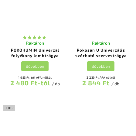
Raktáron
Raktáron
ROKOHUMIN Univerzal
Rokosan U Univerzális
folyékony lombtrágya
szórható szervestrágya
Bővebben
Bővebben
1 953 Ft-tól ÁFA nélkül
2 239 Ft ÁFA nélkül
2 480 Ft-tól
2 844 Ft
/ db
/ db
TIPP