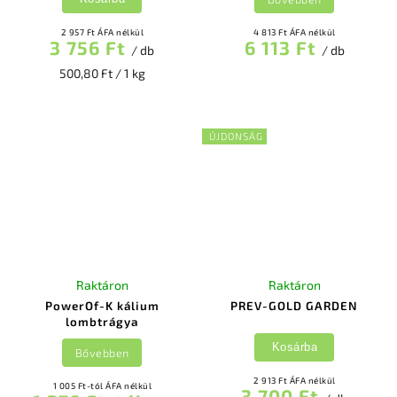
2 957 Ft ÁFA nélkül
4 813 Ft ÁFA nélkül
3 756 Ft
6 113 Ft
/ db
/ db
500,80 Ft / 1 kg
ÚJDONSÁG
Raktáron
Raktáron
PowerOf-K kálium
PREV-GOLD GARDEN
lombtrágya
Kosárba
Bővebben
2 913 Ft ÁFA nélkül
1 005 Ft-tól ÁFA nélkül
3 700 Ft