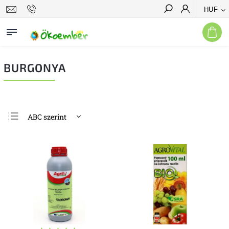
HUF
Keresés
BURGONYA
ABC szerint
Ajánljuk
Legolcsóbb elöl
Legdrágább
Legnépszerűbb
termékek