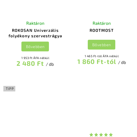
Raktáron
Raktáron
ROKOSAN Univerzális
ROOTMOST
folyékony szervestrágya
Bővebben
Bővebben
1 465 Ft-tól ÁFA nélkül
1 953 Ft ÁFA nélkül
1 860 Ft-tól
2 480 Ft
/ db
/ db
TIPP