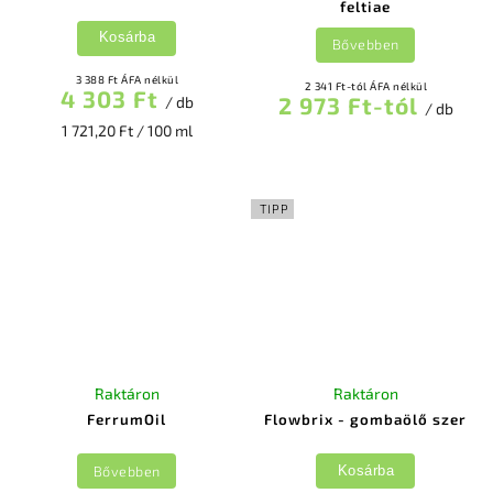
feltiae
Kosárba
Bővebben
3 388 Ft ÁFA nélkül
2 341 Ft-tól ÁFA nélkül
4 303 Ft
2 973 Ft-tól
/ db
/ db
1 721,20 Ft / 100 ml
TIPP
Raktáron
Raktáron
FerrumOil
Flowbrix - gombaölő szer
Bővebben
Kosárba