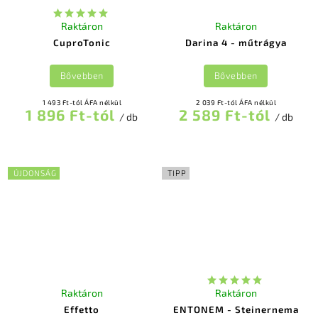
Raktáron
Raktáron
CuproTonic
Darina 4 - műtrágya
Bővebben
Bővebben
1 493 Ft-tól ÁFA nélkül
2 039 Ft-tól ÁFA nélkül
1 896 Ft-tól
2 589 Ft-tól
/ db
/ db
ÚJDONSÁG
TIPP
Raktáron
Raktáron
Effetto
ENTONEM - Steinernema