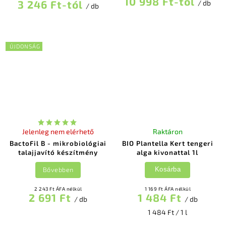
10 998 Ft-tól
3 246 Ft-tól
/ db
/ db
ÚJDONSÁG
Jelenleg nem elérhető
Raktáron
BactoFil B - mikrobiológiai
BIO Plantella Kert tengeri
talajjavító készítmény
alga kivonattal 1l
Bővebben
Kosárba
2 243 Ft ÁFA nélkül
1 169 Ft ÁFA nélkül
2 691 Ft
1 484 Ft
/ db
/ db
1 484 Ft / 1 l