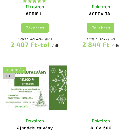
Raktáron
Raktáron
AGRIFUL
AGROVITAL
Bővebben
Bővebben
1 895 Ft-tól ÁFA nélkül
2 239 Ft ÁFA nélkül
2 407 Ft-tól
2 844 Ft
/ db
/ db
ÚJDONSÁG
TIPP
Raktáron
Raktáron
Ajándékutalvány
ALGA 600