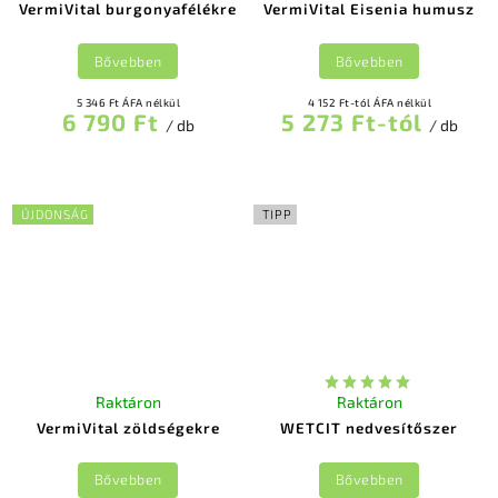
VermiVital burgonyafélékre
VermiVital Eisenia humusz
Bővebben
Bővebben
5 346 Ft ÁFA nélkül
4 152 Ft-tól ÁFA nélkül
6 790 Ft
5 273 Ft-tól
/ db
/ db
ÚJDONSÁG
TIPP
Raktáron
Raktáron
VermiVital zöldségekre
WETCIT nedvesítőszer
Bővebben
Bővebben