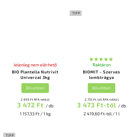
TIPP
Jelenleg nem elérhető
Raktáron
BIO Plantella Nutrivit
BIOMIT - Szerves
Univerzal 3kg
lombtrágya
Bővebben
Bővebben
2 893 Ft ÁFA nélkül
2 735 Ft-tól ÁFA nélkül
3 472 Ft
3 473 Ft-tól
/ db
/ db
1 157,33 Ft / 1 kg
2 419,60 Ft-tól / 1 l
TIPP