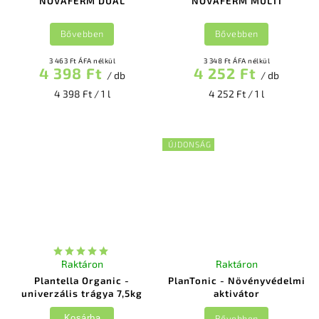
NOVAFERM DUAL
NOVAFERM MULTI
Bővebben
Bővebben
3 463 Ft ÁFA nélkül
3 348 Ft ÁFA nélkül
4 398 Ft
4 252 Ft
/ db
/ db
4 398 Ft / 1 l
4 252 Ft / 1 l
ÚJDONSÁG
Raktáron
Raktáron
Plantella Organic -
PlanTonic - Növényvédelmi
univerzális trágya 7,5kg
aktivátor
Bővebben
Kosárba