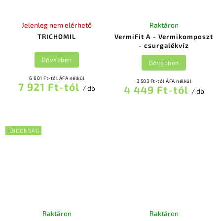
Jelenleg nem elérhető
Raktáron
TRICHOMIL
VermiFit A - Vermikomposzt
- csurgalékvíz
Bővebben
Bővebben
6 601 Ft-tól ÁFA nélkül
3 503 Ft-tól ÁFA nélkül
7 921 Ft-tól
4 449 Ft-tól
/ db
/ db
ÚJDONSÁG
Raktáron
Raktáron