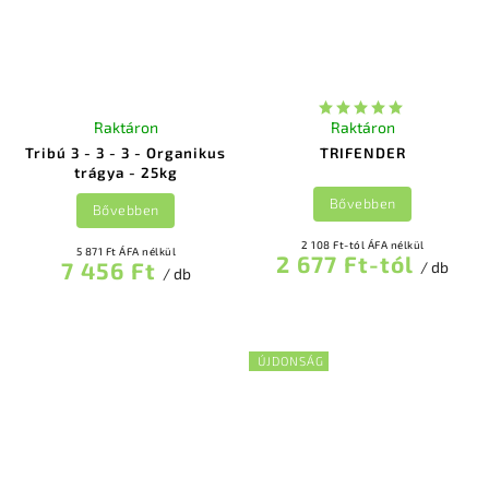
Raktáron
Raktáron
Tribú 3 - 3 - 3 - Organikus
TRIFENDER
trágya - 25kg
Bővebben
Bővebben
2 108 Ft-tól ÁFA nélkül
5 871 Ft ÁFA nélkül
2 677 Ft-tól
7 456 Ft
/ db
/ db
ÚJDONSÁG