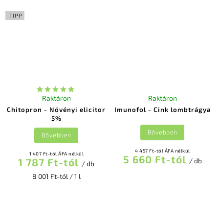
TIPP
Raktáron
Raktáron
Chitopron - Növényi elicitor
Imunofol - Cink lombtrágya
5%
Bővebben
Bővebben
4 457 Ft-tól ÁFA nélkül
1 407 Ft-tól ÁFA nélkül
5 660 Ft-tól
1 787 Ft-tól
/ db
/ db
8 001 Ft-tól / 1 l