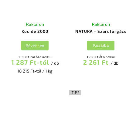
Raktáron
Raktáron
Kocide 2000
NATURA - Szaruforgács
Bővebben
Kosárba
1 013 Ft-tól ÁFA nélkül
1 780 Ft ÁFA nélkül
1 287 Ft-tól
2 261 Ft
/ db
/ db
18 215 Ft-tól / 1 kg
TIPP