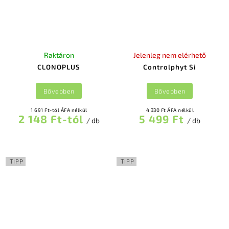
Raktáron
Jelenleg nem elérhető
CLONOPLUS
Controlphyt Si
Bővebben
Bővebben
1 691 Ft-tól ÁFA nélkül
4 330 Ft ÁFA nélkül
2 148 Ft-tól
5 499 Ft
/ db
/ db
TIPP
TIPP