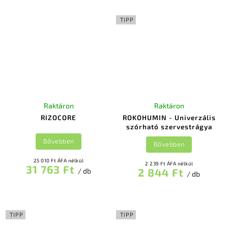
TIPP
Raktáron
Raktáron
RIZOCORE
ROKOHUMIN - Univerzális
szórható szervestrágya
Bővebben
Bővebben
25 010 Ft ÁFA nélkül
2 239 Ft ÁFA nélkül
31 763 Ft
2 844 Ft
/ db
/ db
TIPP
TIPP