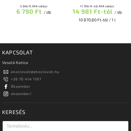
5 346 Ft ÁFA nélkül
11 796 Ft-tól ÁFA nélkül
6 790 Ft
14 981 Ft-tól
/ db
/ db
10 870,80 Ft-tól / 1 l
KAPCSOLAT
Veselá Katica
ekoclovek
@
ekoclovek.hu
+36 70 414 1187
Ökoember
okoember/
KERESÉS