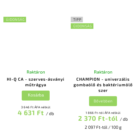
ÚJDONSÁG
TIPP
ÚJDONSÁG
Raktáron
Raktáron
HI-Q CA - szerves-ásványi
CHAMPION - univerzális
műtrágya
gombaölő és baktériumölő
szer
Kosárba
Bővebben
3 646 Ft ÁFA nélkül
4 631 Ft
/ db
1 866 Ft-tól ÁFA nélkül
2 370 Ft-tól
/ db
2 097 Ft-tól / 100 g