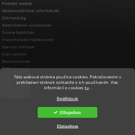
Fizetési módok
Házhozszállítási információk
Elérhetőség
Adatvédelmi nyilatkozat
Cookie beállítás
Viszonteladói tájékoztató
Szerver terkepe
Írjon nekünk
Bemutatkozás
FAQ
Vásárlási útmutató
Táto webová stránka používa cookies.
Pokračovaním v
prehliadaní stránok súhlasíte s ich používaním.
Viac
informácií o cookies
tu
.
Beállítások
Copyright 2026
Ökoember
. Minden jog fenntartva.
Süti beállítások szerkesztése
Elfogadom
Vytvořil
Shoptet
| Design
Shoptak.cz.
Elutasítom