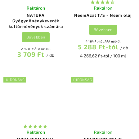
Raktáron
Raktáron
NATURA
NeemAzal T/S - Neem olaj
Gyógynönénykeverék
kultúrnövények számára
Bővebben
Bővebben
4 164 Ft-tól ÁFA nélkül
5 288 Ft-tól
/ db
2 920 Ft ÁFA nélkül
3 709 Ft
/ db
4 266,62 Ft-tól / 100 ml
ÚJDONSÁG
ÚJDONSÁG
Raktáron
Raktáron