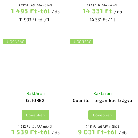
1 177 Ft-tól ÁFA nélkül
11 284 Ft ÁFA nélkül
1 495 Ft-tól
14 331 Ft
/ db
/ db
11 903 Ft-tól / 1 l
14 331 Ft / 1 l
ÚJDONSÁG
ÚJDONSÁG
Raktáron
Raktáron
GLIOREX
Guanito - organikus trágya
Bővebben
Bővebben
1 212 Ft-tól ÁFA nélkül
7 111 Ft-tól ÁFA nélkül
1 539 Ft-tól
9 031 Ft-tól
/ db
/ db