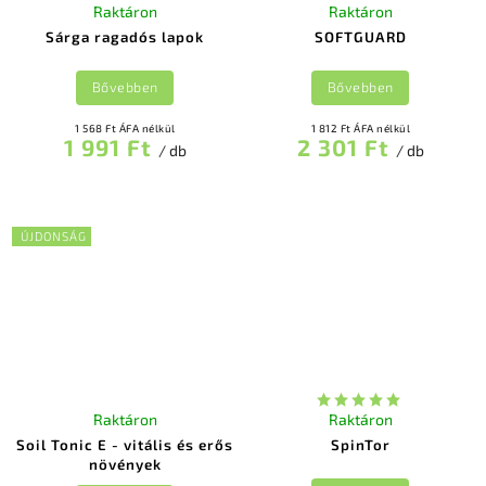
Raktáron
Raktáron
Sárga ragadós lapok
SOFTGUARD
Bővebben
Bővebben
1 568 Ft ÁFA nélkül
1 812 Ft ÁFA nélkül
1 991 Ft
2 301 Ft
/ db
/ db
ÚJDONSÁG
Raktáron
Raktáron
Soil Tonic E - vitális és erős
SpinTor
növények