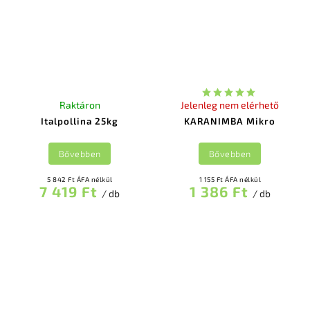
Raktáron
Jelenleg nem elérhető
Italpollina 25kg
KARANIMBA Mikro
Bővebben
Bővebben
5 842 Ft ÁFA nélkül
1 155 Ft ÁFA nélkül
7 419 Ft
1 386 Ft
/ db
/ db