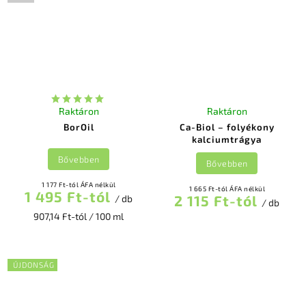
Raktáron
Raktáron
BorOil
Ca-Biol – folyékony
kalciumtrágya
Bővebben
Bővebben
1 177 Ft-tól ÁFA nélkül
1 665 Ft-tól ÁFA nélkül
1 495 Ft-tól
2 115 Ft-tól
/ db
/ db
907,14 Ft-tól / 100 ml
ÚJDONSÁG