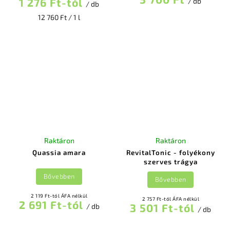
1 276 Ft-tól
/ db
/ db
12 760 Ft / 1 l
Raktáron
Raktáron
Quassia amara
RevitalTonic - folyékony
szerves trágya
Bővebben
Bővebben
2 119 Ft-tól ÁFA nélkül
2 757 Ft-tól ÁFA nélkül
2 691 Ft-tól
3 501 Ft-tól
/ db
/ db