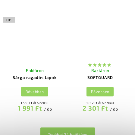
TIPP
Raktáron
Raktáron
Sárga ragadós lapok
SOFTGUARD
Bővebben
Bővebben
1 568 Ft ÁFA nélkül
1 812 Ft ÁFA nélkül
1 991 Ft
2 301 Ft
/ db
/ db
További 24 betöltése