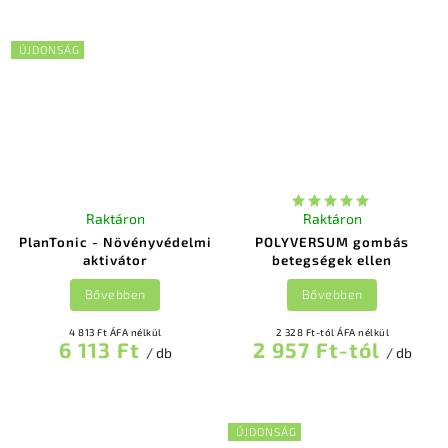
ÚJDONSÁG
Raktáron
Raktáron
PlanTonic - Növényvédelmi
POLYVERSUM gombás
aktivátor
betegségek ellen
Bővebben
Bővebben
4 813 Ft ÁFA nélkül
2 328 Ft-tól ÁFA nélkül
6 113 Ft
2 957 Ft-tól
/ db
/ db
ÚJDONSÁG