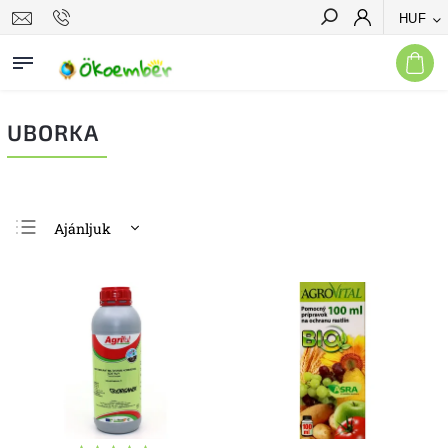
HUF
Keresés
UBORKA
Ajánljuk
Legolcsóbb elöl
Legdrágább
Legnépszerűbb
termékek
ABC szerint