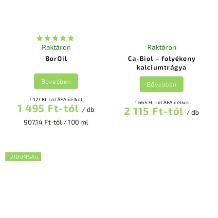
Raktáron
Raktáron
BorOil
Ca-Biol – folyékony
kalciumtrágya
Bővebben
Bővebben
1 177 Ft-tól ÁFA nélkül
1 665 Ft-tól ÁFA nélkül
1 495 Ft-tól
2 115 Ft-tól
/ db
/ db
907,14 Ft-tól / 100 ml
ÚJDONSÁG