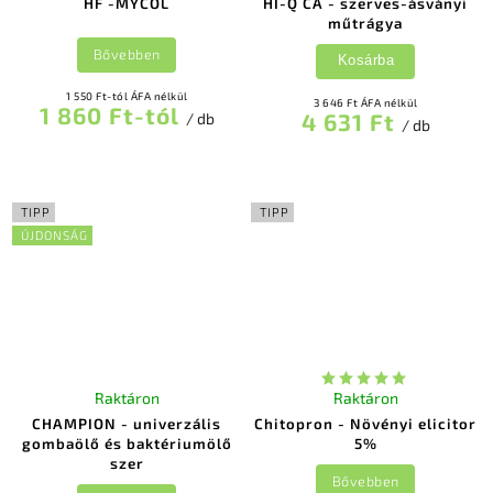
HF -MYCOL
HI-Q CA - szerves-ásványi
műtrágya
Bővebben
Kosárba
1 550 Ft-tól ÁFA nélkül
3 646 Ft ÁFA nélkül
1 860 Ft-tól
4 631 Ft
/ db
/ db
TIPP
TIPP
ÚJDONSÁG
Raktáron
Raktáron
CHAMPION - univerzális
Chitopron - Növényi elicitor
gombaölő és baktériumölő
5%
szer
Bővebben