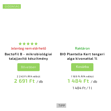
ÚJDONSÁG
Jelenleg nem elérhető
Raktáron
BactoFil B - mikrobiológiai
BIO Plantella Kert tengeri
talajjavító készítmény
alga kivonattal 1l
Bővebben
Kosárba
2 243 Ft ÁFA nélkül
1 169 Ft ÁFA nélkül
2 691 Ft
1 484 Ft
/ db
/ db
1 484 Ft / 1 l
TIPP