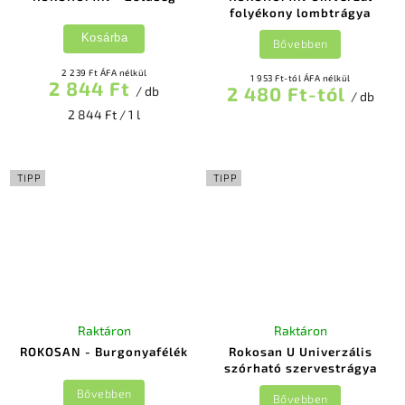
folyékony lombtrágya
Kosárba
Bővebben
2 239 Ft ÁFA nélkül
1 953 Ft-tól ÁFA nélkül
2 844 Ft
2 480 Ft-tól
/ db
/ db
2 844 Ft / 1 l
TIPP
TIPP
Raktáron
Raktáron
ROKOSAN - Burgonyafélék
Rokosan U Univerzális
szórható szervestrágya
Bővebben
Bővebben