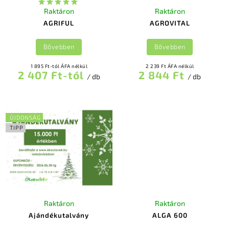
Raktáron
Raktáron
AGRIFUL
AGROVITAL
Bővebben
Bővebben
1 895 Ft-tól ÁFA nélkül
2 239 Ft ÁFA nélkül
2 407 Ft-tól
2 844 Ft
/ db
/ db
ÚJDONSÁG
TIPP
Raktáron
Raktáron
Ajándékutalvány
ALGA 600