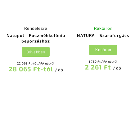
Rendelésre
Raktáron
Natupol - Poszméhkolónia
NATURA - Szaruforgács
beporzáshoz
Kosárba
Bővebben
1 780 Ft ÁFA nélkül
22 098 Ft-tól ÁFA nélkül
2 261 Ft
28 065 Ft-tól
/ db
/ db