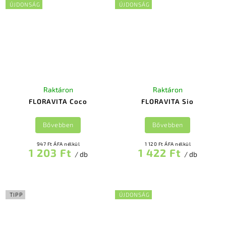
ÚJDONSÁG
ÚJDONSÁG
Raktáron
Raktáron
FLORAVITA Coco
FLORAVITA Sio
Bővebben
Bővebben
947 Ft ÁFA nélkül
1 120 Ft ÁFA nélkül
1 203 Ft
1 422 Ft
/ db
/ db
TIPP
ÚJDONSÁG