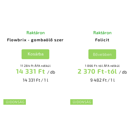
Raktáron
Raktáron
Flowbrix - gombaölő szer
Folicit
Bővebben
Kosárba
11 284 Ft ÁFA nélkül
1 866 Ft-tól ÁFA nélkül
14 331 Ft
2 370 Ft-tól
/ db
/ db
14 331 Ft / 1 l
9 482 Ft / 1 l
ÚJDONSÁG
ÚJDONSÁG