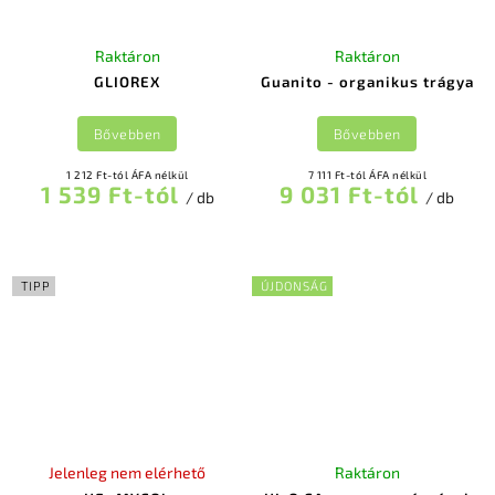
Raktáron
Raktáron
GLIOREX
Guanito - organikus trágya
Bővebben
Bővebben
1 212 Ft-tól ÁFA nélkül
7 111 Ft-tól ÁFA nélkül
1 539 Ft-tól
9 031 Ft-tól
/ db
/ db
TIPP
ÚJDONSÁG
Jelenleg nem elérhető
Raktáron