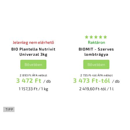
Jelenleg nem elérhető
Raktáron
BIO Plantella Nutrivit
BIOMIT - Szerves
Univerzal 3kg
lombtrágya
Bővebben
Bővebben
2 893 Ft ÁFA nélkül
2 735 Ft-tól ÁFA nélkül
3 472 Ft
3 473 Ft-tól
/ db
/ db
1 157,33 Ft / 1 kg
2 419,60 Ft-tól / 1 l
TIPP