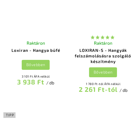
Raktáron
Raktáron
Loxiran - Hangya büfé
LOXIRAN-S - Hangyák
felszámolásásra szolgáló
készítmény
Bővebben
Bővebben
3 101 Ft ÁFA nélkül
3 938 Ft
/ db
1 780 Ft-tól ÁFA nélkül
2 261 Ft-tól
/ db
TIPP