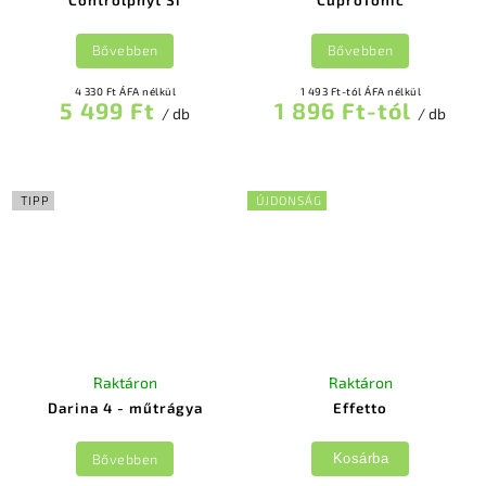
Bővebben
Bővebben
4 330 Ft ÁFA nélkül
1 493 Ft-tól ÁFA nélkül
5 499 Ft
1 896 Ft-tól
/ db
/ db
TIPP
ÚJDONSÁG
Raktáron
Raktáron
Darina 4 - műtrágya
Effetto
Bővebben
Kosárba