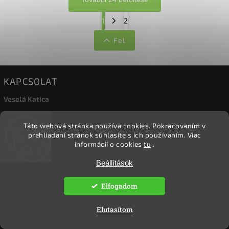
1
2
Fel
KAPCSOLAT
Veselá Katica
ekoclovek
@
ekoclovek.hu
Táto webová stránka používa cookies.
Pokračovaním v
+36 70 414 1187
prehliadaní stránok súhlasíte s ich používaním.
Viac
Ökoember
informácií o cookies
tu
.
okoember/
Beállítások
KERESÉS
Elfogadom
Elutasítom