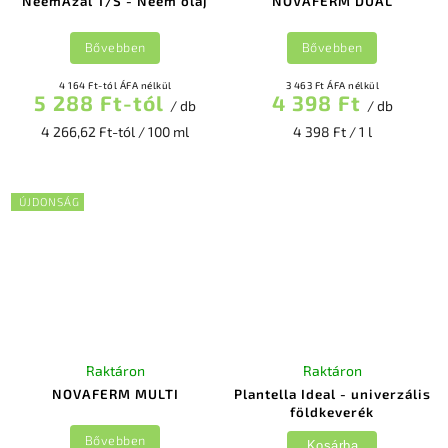
NeemAzal T/S - Neem olaj
NOVAFERM DUAL
Bővebben
Bővebben
4 164 Ft-tól ÁFA nélkül
3 463 Ft ÁFA nélkül
5 288 Ft-tól
4 398 Ft
/ db
/ db
4 266,62 Ft-tól / 100 ml
4 398 Ft / 1 l
ÚJDONSÁG
Raktáron
Raktáron
NOVAFERM MULTI
Plantella Ideal - univerzális
földkeverék
Bővebben
Kosárba