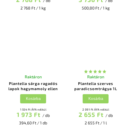
/ db
/ db
2 768 Ft / 1 kg
500,80 Ft / 1 kg
Raktáron
Raktáron
Plantella sárga ragadós
Plantella szerves
lapok hagymamoly ellen
paradicsomtrágya 1L
Kosárba
Kosárba
1 554 Ft ÁFA nélkül
2 091 Ft ÁFA nélkül
1 973 Ft
2 655 Ft
/ db
/ db
394,60 Ft / 1 db
2 655 Ft / 1 l