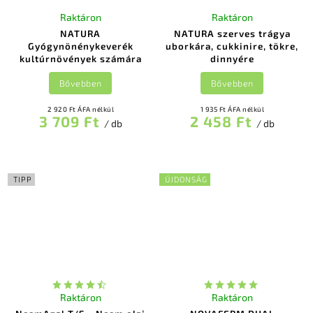
Raktáron
Raktáron
NATURA
NATURA szerves trágya
Gyógynönénykeverék
uborkára, cukkinire, tökre,
kultúrnövények számára
dinnyére
Bővebben
Bővebben
2 920 Ft ÁFA nélkül
1 935 Ft ÁFA nélkül
3 709 Ft
2 458 Ft
/ db
/ db
TIPP
ÚJDONSÁG
Raktáron
Raktáron