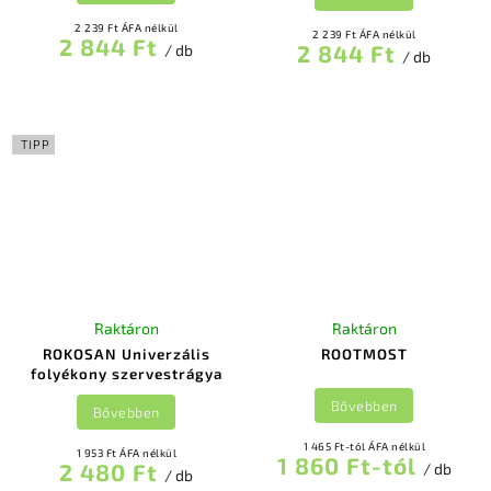
2 239 Ft ÁFA nélkül
2 239 Ft ÁFA nélkül
2 844 Ft
2 844 Ft
/ db
/ db
TIPP
Raktáron
Raktáron
ROKOSAN Univerzális
ROOTMOST
folyékony szervestrágya
Bővebben
Bővebben
1 465 Ft-tól ÁFA nélkül
1 953 Ft ÁFA nélkül
1 860 Ft-tól
2 480 Ft
/ db
/ db