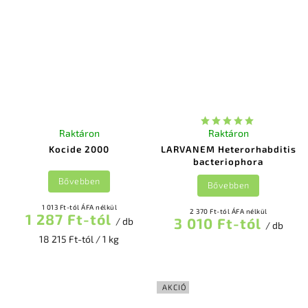
Raktáron
Raktáron
Kocide 2000
LARVANEM Heterorhabditis
bacteriophora
Bővebben
Bővebben
1 013 Ft-tól ÁFA nélkül
2 370 Ft-tól ÁFA nélkül
1 287 Ft-tól
3 010 Ft-tól
/ db
/ db
18 215 Ft-tól / 1 kg
AKCIÓ