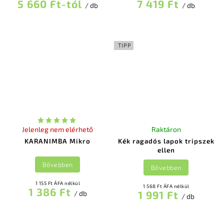
5 660 Ft-tól
7 419 Ft
/ db
/ db
TIPP
Jelenleg nem elérhető
Raktáron
KARANIMBA Mikro
Kék ragadós lapok tripszek
ellen
Bővebben
Bővebben
1 155 Ft ÁFA nélkül
1 568 Ft ÁFA nélkül
1 386 Ft
1 991 Ft
/ db
/ db