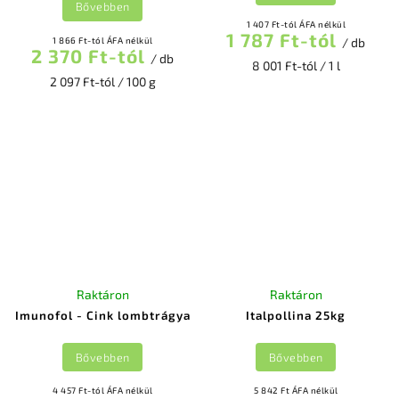
Bővebben
1 407 Ft-tól ÁFA nélkül
1 787 Ft-tól
1 866 Ft-tól ÁFA nélkül
/ db
2 370 Ft-tól
/ db
8 001 Ft-tól / 1 l
2 097 Ft-tól / 100 g
Raktáron
Raktáron
Imunofol - Cink lombtrágya
Italpollina 25kg
Bővebben
Bővebben
4 457 Ft-tól ÁFA nélkül
5 842 Ft ÁFA nélkül