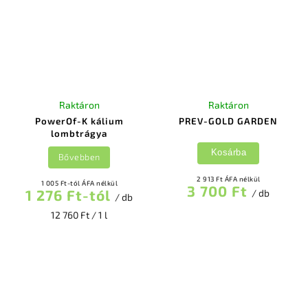
Raktáron
Raktáron
PowerOf-K kálium
PREV-GOLD GARDEN
lombtrágya
Kosárba
Bővebben
2 913 Ft ÁFA nélkül
1 005 Ft-tól ÁFA nélkül
3 700 Ft
1 276 Ft-tól
/ db
/ db
12 760 Ft / 1 l