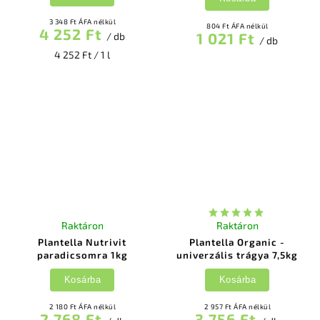
3 348 Ft ÁFA nélkül
804 Ft ÁFA nélkül
4 252 Ft
1 021 Ft
/ db
/ db
4 252 Ft / 1 l
Raktáron
Raktáron
Plantella Nutrivit
Plantella Organic -
paradicsomra 1kg
univerzális trágya 7,5kg
Kosárba
Kosárba
2 180 Ft ÁFA nélkül
2 957 Ft ÁFA nélkül
2 768 Ft
3 756 Ft