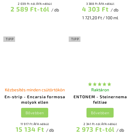
2 039 Ft-tól ÁFA nélkül
3 388 Ft ÁFA nélkül
2 589 Ft-tól
4 303 Ft
/ db
/ db
1 721,20 Ft / 100 ml
TIPP
TIPP
Kézbesítés minden csütörtökön
Raktáron
En-strip - Encarsia formosa
ENTONEM - Steinernema
molyok ellen
feltiae
Bővebben
Bővebben
11 917 Ft ÁFA nélkül
2 341 Ft-tól ÁFA nélkül
15 134 Ft
2 973 Ft-tól
/ db
/ db