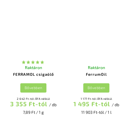
Raktáron
Raktáron
FERRAMOL csigaölő
FerrumOil
Bővebben
Bővebben
2 642 Ft-tól ÁFA nélkül
1 177 Ft-tól ÁFA nélkül
3 355 Ft-tól
1 495 Ft-tól
/ db
/ db
7,89 Ft / 1 g
11 903 Ft-tól / 1 l