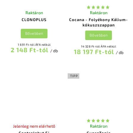
Raktáron
Raktáron
CLONOPLUS
Cocana - Folyékony Kálium-
kókuszszappan
Bővebben
Bővebben
1 691 Ft-tól ÁFA nélkül
14 328 Ft-tól ÁFA nélkül
2 148 Ft-tól
18 197 Ft-tól
/ db
/ db
TIPP
Jelenleg nem elérhető
Raktáron
Controlphyt Si
CuproTonic