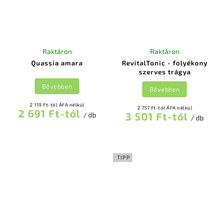
Raktáron
Raktáron
Quassia amara
RevitalTonic - folyékony
szerves trágya
Bővebben
Bővebben
2 119 Ft-tól ÁFA nélkül
2 757 Ft-tól ÁFA nélkül
2 691 Ft-tól
3 501 Ft-tól
/ db
/ db
TIPP