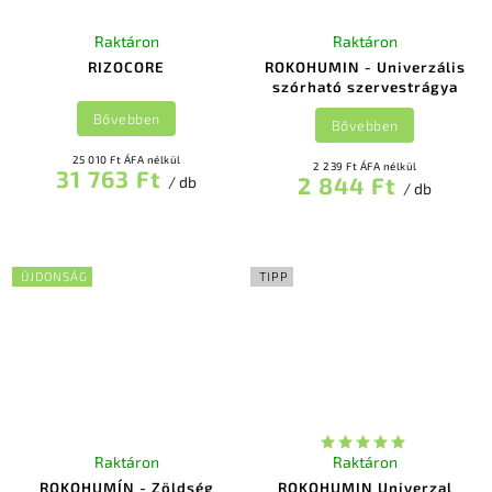
Raktáron
Raktáron
RIZOCORE
ROKOHUMIN - Univerzális
szórható szervestrágya
Bővebben
Bővebben
25 010 Ft ÁFA nélkül
2 239 Ft ÁFA nélkül
31 763 Ft
2 844 Ft
/ db
/ db
ÚJDONSÁG
TIPP
Raktáron
Raktáron
ROKOHUMÍN - Zöldség
ROKOHUMIN Univerzal