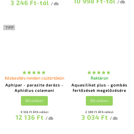
10 998 Ft-tól
3 246 Ft-tól
/ db
/ db
TIPP
Kézbesítés minden csütörtökön
Raktáron
Aphipar - parazita darázs -
Aquasilikat plus - gombás
Aphidius colemani
fertőzések megelőzésére
Bővebben
Bővebben
9 556 Ft ÁFA nélkül
2 389 Ft ÁFA nélkül
12 136 Ft
3 034 Ft
/ db
/ db