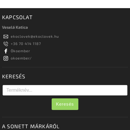
KAPCSOLAT
Veselá Katica
ekoclovek
@
ekoclovek.hu
+36 70 414 1187
Ökoember
okoember/
KERESÉS
Keresés
A SONETT MÁRKÁRÓL