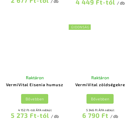
2 677 Ft-tól
4 449 Ft-tól
/ db
/ db
ÚJDONSÁG
Raktáron
Raktáron
VermiVital Eisenia humusz
VermiVital zöldségekre
Bővebben
Bővebben
4 152 Ft-tól ÁFA nélkül
5 346 Ft ÁFA nélkül
5 273 Ft-tól
6 790 Ft
/ db
/ db