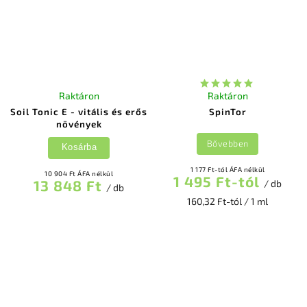
Raktáron
Raktáron
Soil Tonic E - vitális és erős
SpinTor
növények
Bővebben
Kosárba
1 177 Ft-tól ÁFA nélkül
10 904 Ft ÁFA nélkül
1 495 Ft-tól
13 848 Ft
/ db
/ db
160,32 Ft-tól / 1 ml