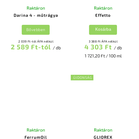
Raktáron
Raktáron
Darina 4 - műtrágya
Effetto
Bővebben
Kosárba
2 039 Ft-tól ÁFA nélkül
3 388 Ft ÁFA nélkül
2 589 Ft-tól
4 303 Ft
/ db
/ db
1 721,20 Ft / 100 ml
ÚJDONSÁG
Raktáron
Raktáron
FerrumOil
GLIOREX