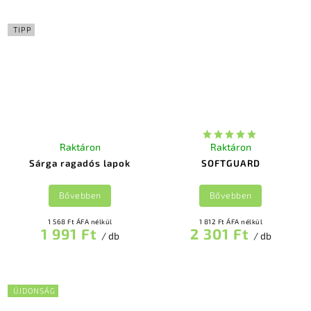
TIPP
Raktáron
Raktáron
Sárga ragadós lapok
SOFTGUARD
Bővebben
Bővebben
1 568 Ft ÁFA nélkül
1 812 Ft ÁFA nélkül
1 991 Ft
2 301 Ft
/ db
/ db
ÚJDONSÁG