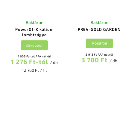
Raktáron
Raktáron
PowerOf-K kálium
PREV-GOLD GARDEN
lombtrágya
Kosárba
Bővebben
2 913 Ft ÁFA nélkül
1 005 Ft-tól ÁFA nélkül
3 700 Ft
1 276 Ft-tól
/ db
/ db
12 760 Ft / 1 l