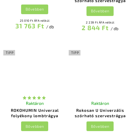
szórható szervestrágya
Bővebben
Bővebben
25 010 Ft ÁFA nélkül
2 239 Ft ÁFA nélkül
31 763 Ft
2 844 Ft
/ db
/ db
TIPP
TIPP
Raktáron
Raktáron
ROKOHUMIN Univerzal
Rokosan U Univerzális
folyékony lombtrágya
szórható szervestrágya
Bővebben
Bővebben