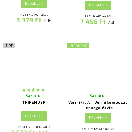
Bővebben
Bővebben
4 235 Ft ÁFA nélkül
5 871 Ft ÁFA nélkül
5 379 Ft
7 456 Ft
/ db
/ db
TIPP
ÚJDONSÁG
Raktáron
Raktáron
TRIFENDER
VermiFit A - Vermikomposzt
- csurgalékvíz
Bővebben
Bővebben
2 108 Ft-tól ÁFA nélkül
3 503 Ft-tól ÁFA nélkül