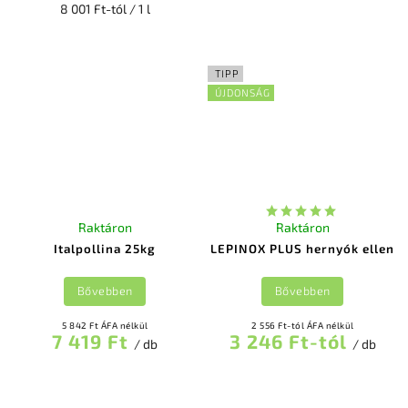
8 001 Ft-tól / 1 l
TIPP
ÚJDONSÁG
Raktáron
Raktáron
Italpollina 25kg
LEPINOX PLUS hernyók ellen
Bővebben
Bővebben
5 842 Ft ÁFA nélkül
2 556 Ft-tól ÁFA nélkül
7 419 Ft
3 246 Ft-tól
/ db
/ db