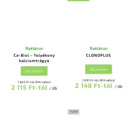
Raktáron
Raktáron
Ca-Biol – folyékony
CLONOPLUS
kalciumtrágya
Bővebben
Bővebben
1 691 Ft-tól ÁFA nélkül
1 665 Ft-tól ÁFA nélkül
2 148 Ft-tól
2 115 Ft-tól
/ db
/ db
TIPP