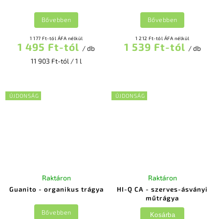
Bővebben
Bővebben
1 177 Ft-tól ÁFA nélkül
1 212 Ft-tól ÁFA nélkül
1 495 Ft-tól
1 539 Ft-tól
/ db
/ db
11 903 Ft-tól / 1 l
ÚJDONSÁG
ÚJDONSÁG
Raktáron
Raktáron
Guanito - organikus trágya
HI-Q CA - szerves-ásványi
műtrágya
Bővebben
Kosárba