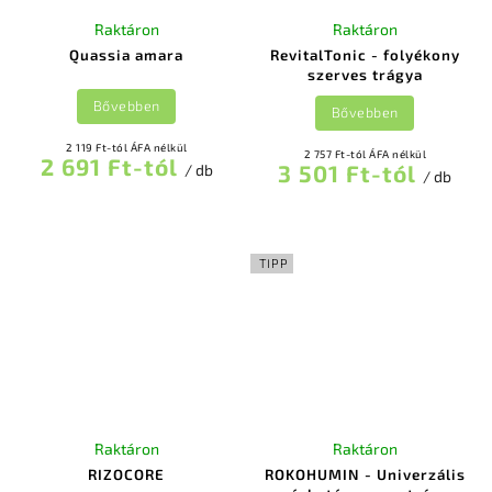
Raktáron
Raktáron
Quassia amara
RevitalTonic - folyékony
szerves trágya
Bővebben
Bővebben
2 119 Ft-tól ÁFA nélkül
2 757 Ft-tól ÁFA nélkül
2 691 Ft-tól
3 501 Ft-tól
/ db
/ db
TIPP
Raktáron
Raktáron
RIZOCORE
ROKOHUMIN - Univerzális