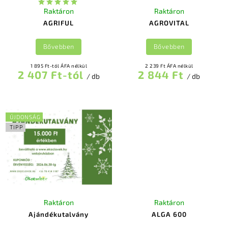
Raktáron
Raktáron
AGRIFUL
AGROVITAL
Bővebben
Bővebben
1 895 Ft-tól ÁFA nélkül
2 239 Ft ÁFA nélkül
2 407 Ft-tól
2 844 Ft
/ db
/ db
ÚJDONSÁG
TIPP
Raktáron
Raktáron
Ajándékutalvány
ALGA 600