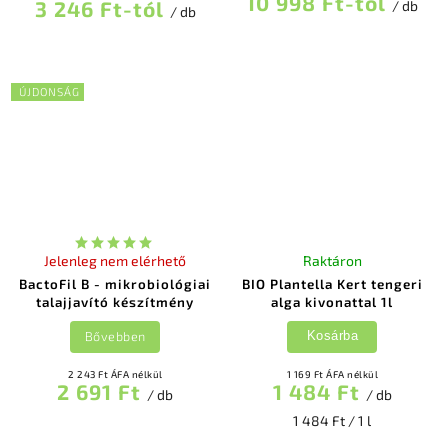
10 998 Ft-tól
3 246 Ft-tól
/ db
/ db
ÚJDONSÁG
Jelenleg nem elérhető
Raktáron
BactoFil B - mikrobiológiai
BIO Plantella Kert tengeri
talajjavító készítmény
alga kivonattal 1l
Bővebben
Kosárba
2 243 Ft ÁFA nélkül
1 169 Ft ÁFA nélkül
2 691 Ft
1 484 Ft
/ db
/ db
1 484 Ft / 1 l