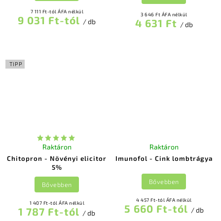
7 111 Ft-tól ÁFA nélkül
3 646 Ft ÁFA nélkül
9 031 Ft-tól
4 631 Ft
/ db
/ db
TIPP
Raktáron
Raktáron
Chitopron - Növényi elicitor
Imunofol - Cink lombtrágya
5%
Bővebben
Bővebben
4 457 Ft-tól ÁFA nélkül
1 407 Ft-tól ÁFA nélkül
5 660 Ft-tól
1 787 Ft-tól
/ db
/ db