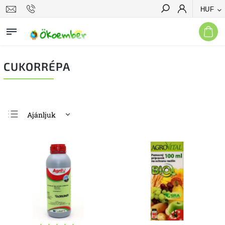
HUF
Keresés
CUKORRÉPA
Ajánljuk
Legolcsóbb elöl
Legdrágább
Legnépszerűbb
termékek
ABC szerint