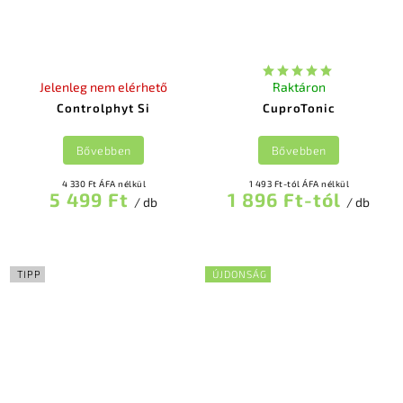
Jelenleg nem elérhető
Raktáron
Controlphyt Si
CuproTonic
Bővebben
Bővebben
4 330 Ft ÁFA nélkül
1 493 Ft-tól ÁFA nélkül
5 499 Ft
1 896 Ft-tól
/ db
/ db
TIPP
ÚJDONSÁG