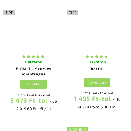
TIPP
TIPP
Raktáron
Raktáron
BIOMIT - Szerves
BorOil
lombtrágya
Bővebben
Bővebben
1 177 Ft-tól ÁFA nélkül
2 735 Ft-tól ÁFA nélkül
1 495 Ft-tól
3 473 Ft-tól
/ db
/ db
907,14 Ft-tól / 100 ml
2 419,60 Ft-tól / 1 l
ÚJDONSÁG