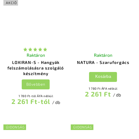
AKCIÓ
Raktáron
Raktáron
LOXIRAN-S - Hangyák
NATURA - Szaruforgács
felszámolásásra szolgáló
készítmény
Kosárba
Bővebben
1 780 Ft ÁFA nélkül
2 261 Ft
/ db
1 780 Ft-tól ÁFA nélkül
2 261 Ft-tól
/ db
ÚJDONSÁG
ÚJDONSÁG