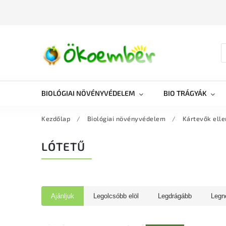
BIOLÓGIAI NÖVÉNYVÉDELEM
BIO TRÁGYÁK
Kezdőlap
/
Biológiai növényvédelem
/
Kártevők elle
LÓTETŰ
Ajánljuk
Legolcsóbb elöl
Legdrágább
Legn