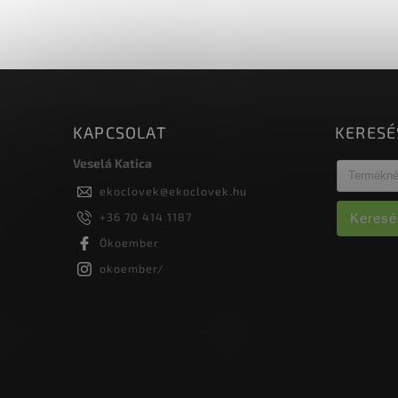
telitalálat! Az utalvány következő
b
értékekben elérhető: 5.000 Ft
fert
10.000 Ft...
KAPCSOLAT
KERESÉ
Veselá Katica
ekoclovek
@
ekoclovek.hu
+36 70 414 1187
Keresé
Ökoember
okoember/