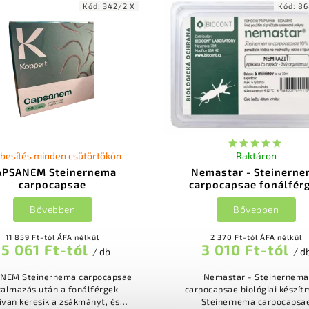
Kód:
342/2 X
Kód:
86
besítés minden csütörtökön
Raktáron
APSANEM Steinernema
Nemastar - Steinern
carpocapsae
carpocapsae fonálfér
Bővebben
Bővebben
11 859 Ft-tól ÁFA nélkül
2 370 Ft-tól ÁFA nélkül
15 061 Ft-tól
3 010 Ft-tól
/ db
/ d
NEM Steinernema carpocapsae
Nemastar - Steinernema
kalmazás után a fonálférgek
carpocapsae biológiai készítmény
ívan keresik a zsákmányt, és
Steinernema carpocapsa