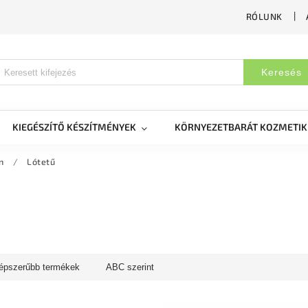
RÓLUNK
Keresés
KIEGÉSZÍTŐ KÉSZÍTMÉNYEK
KÖRNYEZETBARÁT KOZMETI
n
/
Lótetű
épszerűbb termékek
ABC szerint