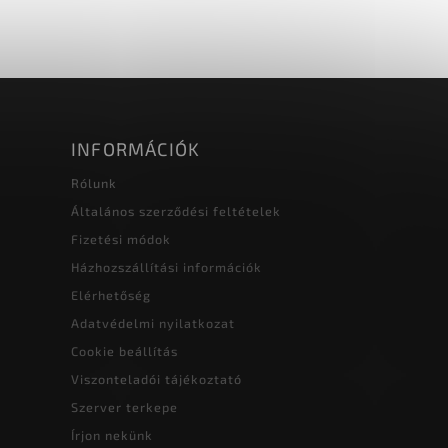
őinek
etűk,
INFORMÁCIÓK
Rólunk
Általános szerződési feltételek
Fizetési módok
Házhozszállítási információk
Elérhetőség
Adatvédelmi nyilatkozat
Cookie beállítás
Viszonteladói tájékoztató
Szerver terkepe
Írjon nekünk