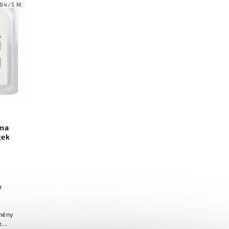
84/5 M
ema
gek
b
e