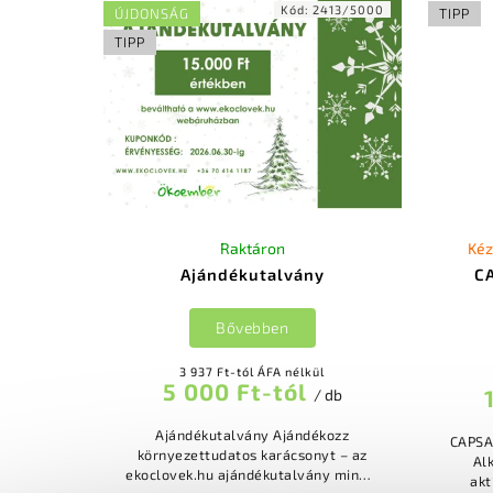
Kód:
2413/5000
ÚJDONSÁG
TIPP
TIPP
Raktáron
Kéz
Ajándékutalvány
C
Bővebben
3 937 Ft-tól ÁFA nélkül
5 000 Ft-tól
/ db
Ajándékutalvány Ajándékozz
CAPSA
környezettudatos karácsonyt – az
Al
ekoclovek.hu ajándékutalvány mindig
akt