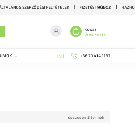
ÁLTALÁNOS SZERZŐDÉSI FELTÉTELEK
FIZETÉSI MÓDOK
HÁZHO
HUF
Kosár
Üres kosár
KUMOK
MIKORRHIZA
BLOG
+36 70 414 1187
MÉHÉSZETI GYÓGYKÉS
összesen
3
termék