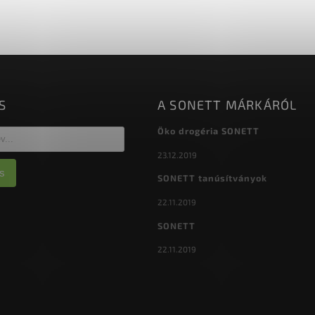
ehatolnak a testüregükbe A
fonálférgekkel a talaj kártev
őzött lárvák néhány órán vagy
elpusztítására hatékony lót
napon belül...
hálóférgek és a...
S
A SONETT MÁRKÁRÓL
Öko drogéria SONETT
23.12.2019
s
SONETT tanúsítványok
22.11.2019
SONETT
22.11.2019