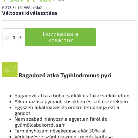
6 273 Ft
-tól ÁFA nélkül
Változat kiválasztása
Hozzáadás a
kosárhoz
Ragadozó atka Typhlodromus pyri
Ragadozó atka a Gubacsatkák és Takácsatkák ellen
Alkalmazása gyümölcsösökben és szőlészetekben
Egyszeri alkalmazás és örökre letudhatja ezt a
gondot
Nem szabad hiányoznia egyetlen fáról és
gyümölcsbokorról sem
Terményhozam növekedése akár 30%-al
Védekezésre szánt összegek megtakarítása