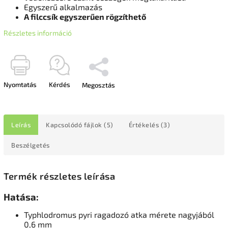
Egyszerű alkalmazás
A filccsík egyszerűen rögzíthető
Részletes információ
Nyomtatás
Kérdés
Megosztás
Leírás
Kapcsolódó fájlok (5)
Értékelés (3)
Beszélgetés
Termék részletes leírása
Hatása:
Typhlodromus pyri ragadozó atka mérete nagyjából
0,6 mm