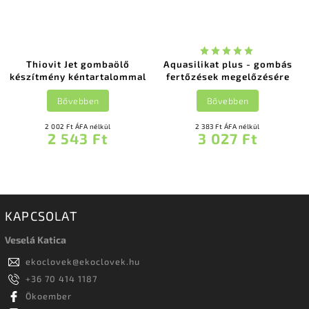
Thiovit Jet gombaölő
Aquasilikat plus - gombás
készítmény kéntartalommal
fertőzések megelőzésére
Bővebben
Bővebben
2 002 Ft ÁFA nélkül
2 383 Ft ÁFA nélkül
2 543 Ft
3 027 Ft
KAPCSOLAT
Veselá Katica
ekoclovek
@
ekoclovek.hu
+36 70 414 1187
Ökoember