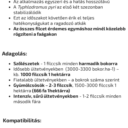
Az alkalmazás egyszeri és a hatás hosszútávú
A
Typhlodromus pyri
az első két szezonban
stabilizálódik
Ezt az időszakot követően érik el teljes
hatékonyságukat a ragadozó atkák
Az összes filcet érdemes egymáshoz minél közelebb
rögzíteni a faágakon
Adagolás:
Szőlészetek
- 1 filccsík minden
harmadik bokorra
Idősebb ültetvényekben (3000-3300 bokor.ha-1) –
kb.
1000 filccsík 1 hektárra
Fiatalabb ültetvényekben – a bokrok száma szerint
Gyümölcsösök – 2-3 filccsík
, 1500-3000 filccsík 1
hektárra
(666 fa 1hektárra)
Intenzív, sűrű ültetvényekben
- 1-2 filccsík minden
második fára
Kompatibilitás: