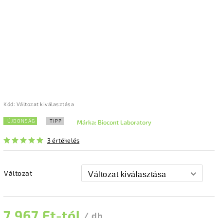
Kód:
Változat kiválasztása
ÚJDONSÁG
TIPP
Márka:
Biocont Laboratory
3 értékelés
Változat
7 967 Ft
-tól
/ db