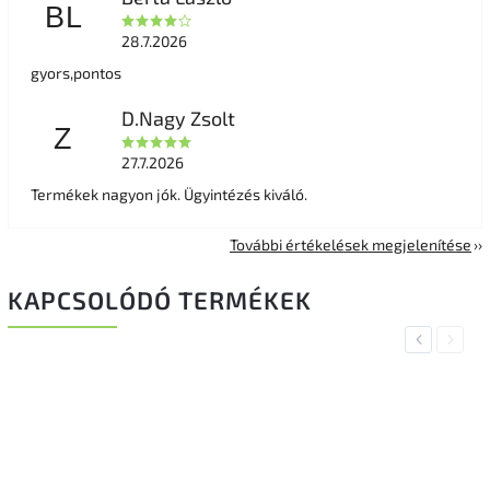
BL
28.7.2026
gyors,pontos
D.Nagy Zsolt
Z
27.7.2026
Termékek nagyon jók. Ügyintézés kiváló.
További értékelések megjelenítése
KAPCSOLÓDÓ TERMÉKEK
Previous
Next