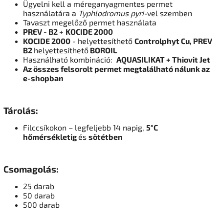
Ügyelni kell a méreganyagmentes permet
használatára a
Typhlodromus pyri-
vel szemben
Tavaszt megelőző permet használata
PREV - B2
+
KOCIDE 2000
KOCIDE 2000
- helyettesíthető
Controlphyt Cu, PREV
B2
helyettesíthető
BOROIL
Használható kombináció:
AQUASILIKAT + Thiovit Jet
Az összes felsorolt permet megtalálható nálunk az
e-shopban
Tárolás:
Filccsíkokon – legfeljebb 14 napig,
5°C
hőmérsékletig
és
sötétben
Csomagolás:
25 darab
50 darab
500 darab