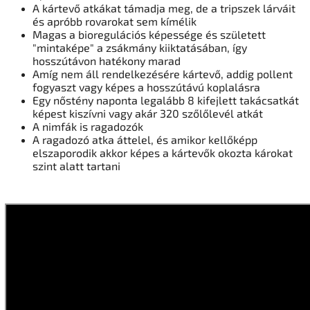
A kártevő atkákat támadja meg, de a tripszek lárváit
és apróbb rovarokat sem kímélik
Magas a bioregulációs képessége és született
"mintaképe" a zsákmány kiiktatásában, így
hosszútávon hatékony marad
Amíg nem áll rendelkezésére kártevő, addig pollent
fogyaszt vagy képes a hosszútávú koplalásra
Egy nőstény naponta legalább 8 kifejlett takácsatkát
képest kiszívni vagy akár 320 szőlőlevél atkát
A nimfák is ragadozók
A ragadozó atka áttelel, és amikor kellőképp
elszaporodik akkor képes a kártevők okozta károkat
szint alatt tartani