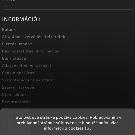
INFORMÁCIÓK
Rólunk
Általános szerződési feltételek
Fizetési módok
Házhozszállítási információk
Elérhetőség
Adatvédelmi nyilatkozat
Cookie beállítás
Viszonteladói tájékoztató
Szerver terkepe
Írjon nekünk
Bemutatkozás
FAQ
Vásárlási útmutató
Táto webová stránka používa cookies.
Pokračovaním v
prehliadaní stránok súhlasíte s ich používaním.
Viac
informácií o cookies
tu
.