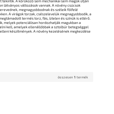
ét tekintik. A kórokozó sem mechanikai sem magok útján
mon látványos változások vannak. A növény csúcsok
gmerevednek, megnagyobbodnak és széleik fölfelé
kken. A virágok torzak, csészelevelük megnagyobbodik, a
egtámadott termés torz, fás, íztelen és színük is eltérő.
dik, melyek potenciálisan hordozhatják magukban a
lni kell, amelyek ellenállóbbak a sztolbúr betegséggel
r elleni készítmények. A növény kezelésének megkezdése
összesen
1
termék