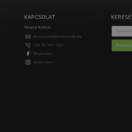
KAPCSOLAT
KERESÉ
Veselá Katica
ekoclovek
@
ekoclovek.hu
+36 70 414 1187
Keresé
Ökoember
okoember/