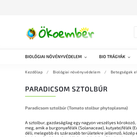
BIOLÓGIAI NÖVÉNYVÉDELEM
BIO TRÁGYÁK
Kezdőlap
/
Biológiai növényvédelem
/
Betegségek e
PARADICSOM SZTOLBÚR
Paradicsom sztolbúr (Tomato stolbur phytoplasma)
A sztolbur, gazdaságilag egy nagyon veszélyes kórokozó,
meg, amik a burgonyafélék (Solanaceae), kutyatejfélék (E
déli, melegebb és szárazabb területekre jellemző, közép 