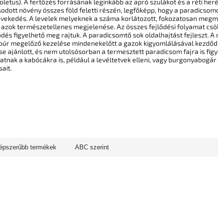
etus). A fertőzés forrásának leginkább az apró szulákot és a réti her
sodott növény összes föld feletti részén, legfőképp, hogy a paradicso
s növekedés. A levelek melyeknek a száma korlátozott, fokozatosan me
 azok természetellenes megjelenése. Az összes fejlődési folyamat csö
dés figyelhető meg rajtuk. A paradicsomtő sok oldalhajtást fejleszt. A m
olbúr megelőző kezelése mindenekelőtt a gazok kigyomlálásával kezdő
jánlott, és nem utolsósorban a termesztett paradicsom fajra is figye
nak a kabócákra is, például a levéltetvek elleni, vagy burgonyabogá
ait.
épszerűbb termékek
ABC szerint