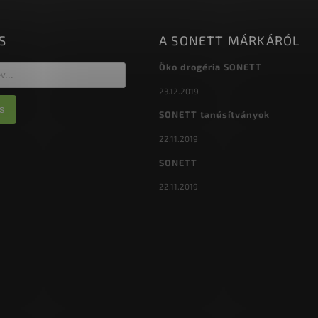
S
A SONETT MÁRKÁRÓL
Öko drogéria SONETT
23.12.2019
s
SONETT tanúsítványok
22.11.2019
SONETT
22.11.2019