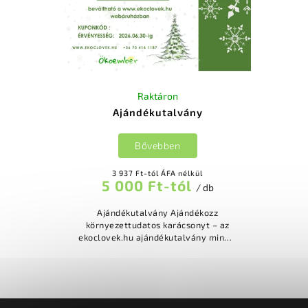
Raktáron
Ajándékutalvány
Bővebben
3 937 Ft-tól ÁFA nélkül
5 000 Ft-tól
/ db
Ajándékutalvány Ajándékozz
környezettudatos karácsonyt – az
ekoclovek.hu ajándékutalvány mindig
telitalálat! Az utalvány következő
értékekben elérhető: 5.000 Ft
10.000 Ft...