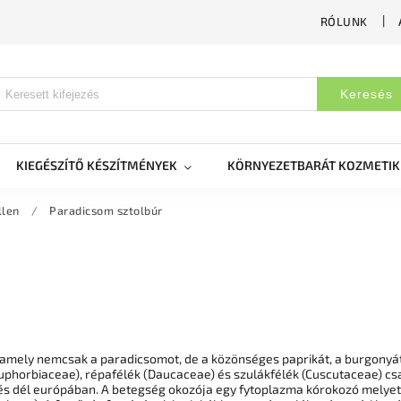
RÓLUNK
Keresés
KIEGÉSZÍTŐ KÉSZÍTMÉNYEK
KÖRNYEZETBARÁT KOZMETI
llen
/
Paradicsom sztolbúr
 amely nemcsak a paradicsomot, de a közönséges paprikát, a burgonyát
uphorbiaceae), répafélék (Daucaceae) és szulákfélék (Cuscutaceae) csa
és dél európában. A betegség okozója egy fytoplazma kórokozó melyet a 