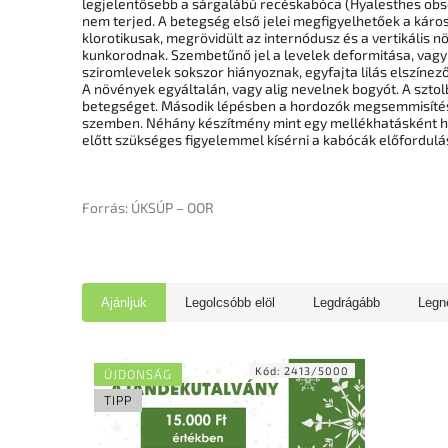
legjelentősebb a sárgalábú recéskabóca (Hyalesthes obsol
nem terjed. A betegség első jelei megfigyelhetőek a káro
klorotikusak, megrövidült az internódusz és a vertikáli
kunkorodnak. Szembetűnő jel a levelek deformitása, vagy
sziromlevelek sokszor hiányoznak, egyfajta lilás elszínező
A növények egyáltalán, vagy alig nevelnek bogyót. A szt
betegséget. Második lépésben a hordozók megsemmisítése a
szemben. Néhány készítmény mint egy mellékhatásként hat
előtt szükséges figyelemmel kísérni a kabócák előfordulás
Forrás: ÚKSÚP – OOR
Ajánljuk
Legolcsóbb elöl
Legdrágább
Legn
Kód:
2413/5000
ÚJDONSÁG
TIPP