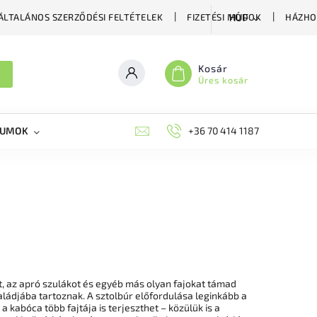
ÁLTALÁNOS SZERZŐDÉSI FELTÉTELEK
FIZETÉSI MÓDOK
HÁZHO
HUF
Kosár
Üres kosár
KUMOK
MIKORRHIZA
BLOG
+36 70 414 1187
MÉHÉSZETI GYÓGYKÉS
, az apró szulákot és egyéb más olyan fajokat támad
ládjába tartoznak. A sztolbúr előfordulása leginkább a
kabóca több fajtája is terjeszthet – közülük is a