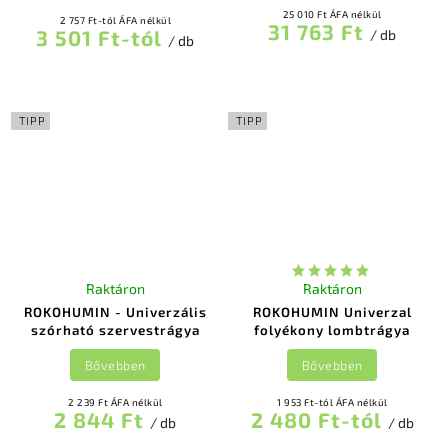
25 010 Ft ÁFA nélkül
2 757 Ft-tól ÁFA nélkül
31 763 Ft
3 501 Ft-tól
/ db
/ db
TIPP
TIPP
Raktáron
Raktáron
ROKOHUMIN - Univerzális
ROKOHUMIN Univerzal
szórható szervestrágya
folyékony lombtrágya
Bővebben
Bővebben
2 239 Ft ÁFA nélkül
1 953 Ft-tól ÁFA nélkül
2 844 Ft
2 480 Ft-tól
/ db
/ db