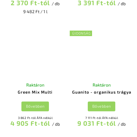
2 370 Ft-tól
3 391 Ft-tól
/ db
/ db
9 482 Ft / 1 l
ÚJDONSÁG
Raktáron
Raktáron
Green Mix Multi
Guanito - organikus trágya
Bővebben
Bővebben
3 862 Ft-tól ÁFA nélkül
7 111 Ft-tól ÁFA nélkül
4 905 Ft-tól
9 031 Ft-tól
/ db
/ db