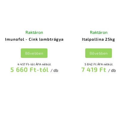
Raktáron
Raktáron
Imunofol - Cink lombtrágya
Italpollina 25kg
Bővebben
Bővebben
4 457 Ft-tól ÁFA nélkül
5 842 Ft ÁFA nélkül
5 660 Ft-tól
7 419 Ft
/ db
/ db