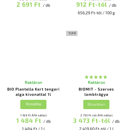
2 691 Ft
912 Ft-tól
/ db
/ db
656,29 Ft-tól / 100 g
TIPP
Raktáron
Raktáron
BIO Plantella Kert tengeri
BIOMIT - Szerves
alga kivonattal 1l
lombtrágya
Bővebben
Kosárba
1 169 Ft ÁFA nélkül
2 735 Ft-tól ÁFA nélkül
1 484 Ft
3 473 Ft-tól
/ db
/ db
1 484 Ft / 1 l
2 419,60 Ft-tól / 1 l