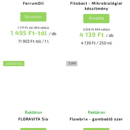
FerrumOil
Fitobact - Mikrobiológiai
készítmény
Bővebben
Kosárba
1 177 Ft-tól ÁFA nélkül
3 259 Ft ÁFA nélkül
1 495 Ft-tól
4 139 Ft
/ db
/ db
11 903 Ft-tól / 1 l
4 139 Ft / 250 ml
ÚJDONSÁG
TIPP
Raktáron
Raktáron
FLORAVITA Sio
Flowbrix - gombaölő szer