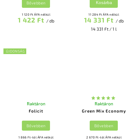
Bővebben
Kosárba
1 120 Ft ÁFA nélkül
11 284 Ft ÁFA nélkül
1 422 Ft
14 331 Ft
/ db
/ db
14 331 Ft / 1 l
ÚJDONSÁG
Raktáron
Raktáron
Folicit
Green Mix Economy
Bővebben
Bővebben
1 866 Ft-tól ÁFA nélkül
2 670 Ft-tól ÁFA nélkül