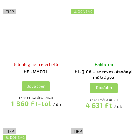
TIPP
ÚJDONSÁG
Jelenleg nem elérhető
Raktáron
HF -MYCOL
HI-Q CA - szerves-ásványi
műtrágya
Bővebben
Kosárba
1 550 Ft-tól ÁFA nélkül
3 646 Ft ÁFA nélkül
1 860 Ft-tól
4 631 Ft
/ db
/ db
TIPP
TIPP
ÚJDONSÁG