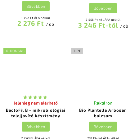
Bővebben
Bővebben
1 792 Ft ÁFA nélkül
2 556 Ft-tól ÁFA nélkül
2 276 Ft
3 246 Ft-tól
/ db
/ db
ÚJDONSÁG
TIPP
Jelenleg nem elérhető
Raktáron
BactoFil B - mikrobiológiai
Bio Plantella Arbosan
talajjavító készítmény
balzsam
Bővebben
Bővebben
2 243 Ft ÁFA nélkül
718 Ft-tól ÁFA nélkül