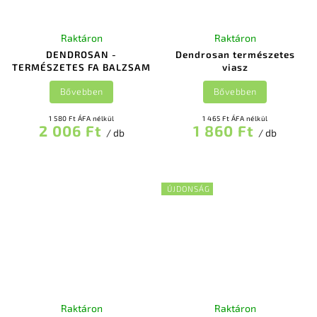
Raktáron
Raktáron
DENDROSAN -
Dendrosan természetes
TERMÉSZETES FA BALZSAM
viasz
Bővebben
Bővebben
1 580 Ft ÁFA nélkül
1 465 Ft ÁFA nélkül
2 006 Ft
1 860 Ft
/ db
/ db
ÚJDONSÁG
Raktáron
Raktáron