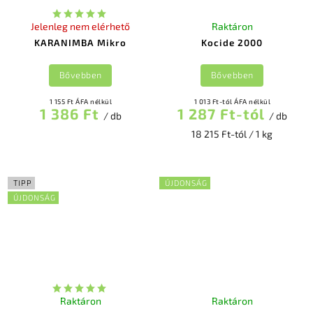
Jelenleg nem elérhető
Raktáron
KARANIMBA Mikro
Kocide 2000
Bővebben
Bővebben
1 155 Ft ÁFA nélkül
1 013 Ft-tól ÁFA nélkül
1 386 Ft
1 287 Ft-tól
/ db
/ db
18 215 Ft-tól / 1 kg
TIPP
ÚJDONSÁG
ÚJDONSÁG
Raktáron
Raktáron