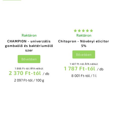
Raktáron
Raktáron
CHAMPION - univerzális
Chitopron - Növényi elicitor
gombaölő és baktériumölő
5%
szer
Bővebben
Bővebben
1 407 Ft-tól ÁFA nélkül
1 787 Ft-tól
1 866 Ft-tól ÁFA nélkül
/ db
2 370 Ft-tól
/ db
8 001 Ft-tól / 1 l
2 097 Ft-tól / 100 g