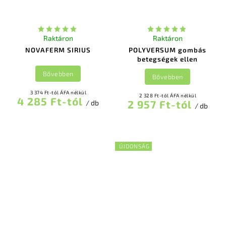
Raktáron
Raktáron
NOVAFERM SIRIUS
POLYVERSUM gombás
betegségek ellen
Bővebben
Bővebben
3 374 Ft-tól ÁFA nélkül
2 328 Ft-tól ÁFA nélkül
4 285 Ft-tól
2 957 Ft-tól
/ db
/ db
ÚJDONSÁG