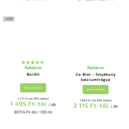
TIPP
Raktáron
Raktáron
BorOil
Ca-Biol – folyékony
kalciumtrágya
Bővebben
Bővebben
1 177 Ft-tól ÁFA nélkül
1 665 Ft-tól ÁFA nélkül
1 495 Ft-tól
2 115 Ft-tól
/ db
/ db
907,14 Ft-tól / 100 ml