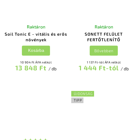
Raktáron
Raktáron
Soil Tonic E - vitális és erős
SONETT FELÜLET
növények
FERTŐTLENÍTŐ
Bővebben
Kosárba
10 904 Ft ÁFA nélkül
1 137 Ft-tól ÁFA nélkül
13 848 Ft
1 444 Ft-tól
/ db
/ db
ÚJDONSÁG
TIPP