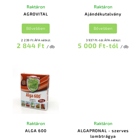
Raktáron
Raktáron
AGROVITAL
Ajándékutalvány
Bővebben
Bővebben
2 239 Ft ÁFA nélkül
3 937 Ft-tól ÁFA nélkül
2 844 Ft
5 000 Ft-tól
/ db
/ db
Raktáron
Raktáron
ALGA 600
ALGAPRONAL - szerves
lombtrágya