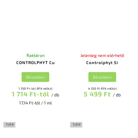
Raktáron
Jelenleg nem elérhető
CONTROLPHYT Cu
Controlphyt Si
Bővebben
Bővebben
1 350 Ft-tól ÁFA nélkül
4 330 Ft ÁFA nélkül
1 714 Ft-tól
5 499 Ft
/ db
/ db
17,14 Ft-tól / 1 ml
TIPP
TIPP