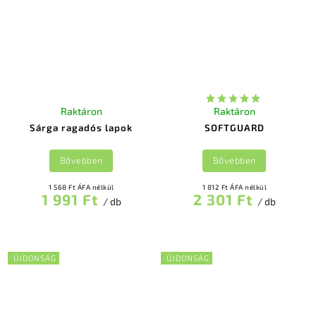
Raktáron
Raktáron
Sárga ragadós lapok
SOFTGUARD
Bővebben
Bővebben
1 568 Ft ÁFA nélkül
1 812 Ft ÁFA nélkül
1 991 Ft
2 301 Ft
/ db
/ db
ÚJDONSÁG
ÚJDONSÁG