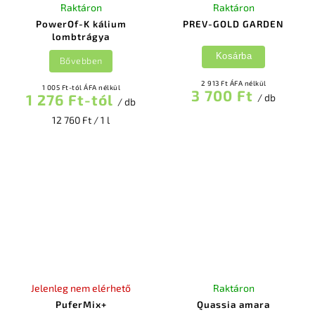
Raktáron
Raktáron
PowerOf-K kálium
PREV-GOLD GARDEN
lombtrágya
Kosárba
Bővebben
2 913 Ft ÁFA nélkül
1 005 Ft-tól ÁFA nélkül
3 700 Ft
1 276 Ft-tól
/ db
/ db
12 760 Ft / 1 l
Jelenleg nem elérhető
Raktáron
PuferMix+
Quassia amara