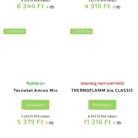
6 570 Ft ÁFA nélkül
3 871 Ft ÁFA nélkül
8 344 Ft
4 916 Ft
/ db
/ db
ÚJDONSÁG
ÚJDONSÁG
Raktáron
Jelenleg nem elérhető
Tecnokel Amino Mix
THERMOFLAMM bio CLASSIC
Bővebben
Bővebben
4 235 Ft ÁFA nélkül
8 910 Ft ÁFA nélkül
5 379 Ft
11 316 Ft
/ db
/ db