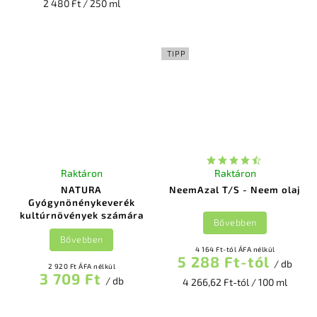
2 480 Ft / 250 ml
TIPP
Raktáron
Raktáron
NATURA
NeemAzal T/S - Neem olaj
Gyógynönénykeverék
kultúrnövények számára
Bővebben
Bővebben
4 164 Ft-tól ÁFA nélkül
5 288 Ft-tól
/ db
2 920 Ft ÁFA nélkül
3 709 Ft
/ db
4 266,62 Ft-tól / 100 ml