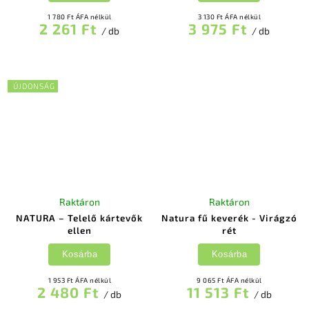
1 780 Ft ÁFA nélkül
3 130 Ft ÁFA nélkül
2 261 Ft
3 975 Ft
/ db
/ db
ÚJDONSÁG
Raktáron
Raktáron
NATURA – Telelő kártevők
Natura fű keverék - Virágzó
ellen
rét
Kosárba
Kosárba
1 953 Ft ÁFA nélkül
9 065 Ft ÁFA nélkül
2 480 Ft
11 513 Ft
/ db
/ db