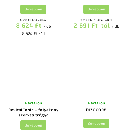
Bővebben
Bővebben
6 791 Ft ÁFA nélkül
2 119 Ft-tól ÁFA nélkül
8 624 Ft
2 691 Ft-tól
/ db
/ db
8 624 Ft / 1 l
Raktáron
Raktáron
RevitalTonic - folyékony
RIZOCORE
szerves trágya
Bővebben
Bővebben