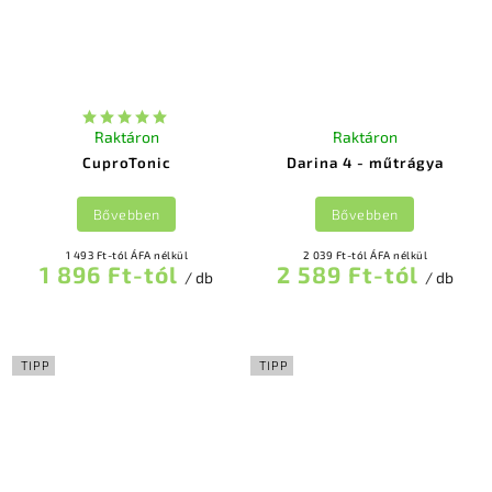
Raktáron
Raktáron
CuproTonic
Darina 4 - műtrágya
Bővebben
Bővebben
1 493 Ft-tól ÁFA nélkül
2 039 Ft-tól ÁFA nélkül
1 896 Ft-tól
2 589 Ft-tól
/ db
/ db
TIPP
TIPP