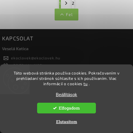
1
2
Fel
KAPCSOLAT
Veselá Katica
ekoclovek
@
ekoclovek.hu
+36 70 414 1187
Ökoember
Táto webová stránka používa cookies.
Pokračovaním v
prehliadaní stránok súhlasíte s ich používaním.
Viac
okoember/
informácií o cookies
tu
.
Beállítások
KERESÉS
Elfogadom
Elutasítom
Keresés