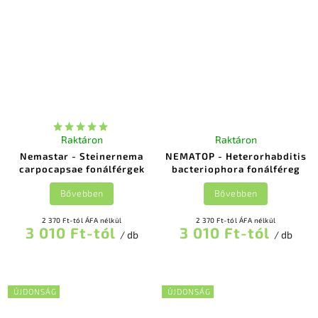
Raktáron
Raktáron
Nemastar - Steinernema
NEMATOP - Heterorhabditis
carpocapsae fonálférgek
bacteriophora fonálféreg
Bővebben
Bővebben
2 370 Ft-tól ÁFA nélkül
2 370 Ft-tól ÁFA nélkül
3 010 Ft-tól
3 010 Ft-tól
/ db
/ db
ÚJDONSÁG
ÚJDONSÁG