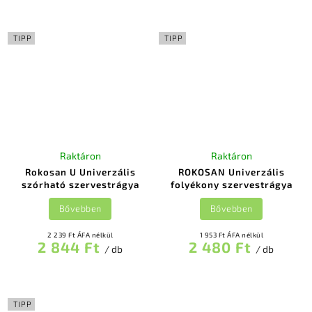
TIPP
TIPP
Raktáron
Raktáron
Rokosan U Univerzális
ROKOSAN Univerzális
szórható szervestrágya
folyékony szervestrágya
Bővebben
Bővebben
2 239 Ft ÁFA nélkül
1 953 Ft ÁFA nélkül
2 844 Ft
2 480 Ft
/ db
/ db
TIPP