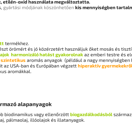
 etilén-oxid használata megváltoztatta.
s
,
gyártási módjának köszönhetően
kis mennyiségben tartalm
tt
termékhez.
észt örömért és jó közérzetért használjuk őket mosás és tiszt
olajok harmonizáló hatást gyakorolnak
az emberi testre és e
t
szintetikus
aromás anyagok (például a nagy mennyiségben has
it az USA-ban és Európában végzett
hiperaktív gyermekekrő
ikus aromákkal.
zármazó alapanyagok
b biodinamikus vagy ellenőrzött
biogazdálkodásból
származó
aj, pálmaolaj, illóolajok és illatanyagok.