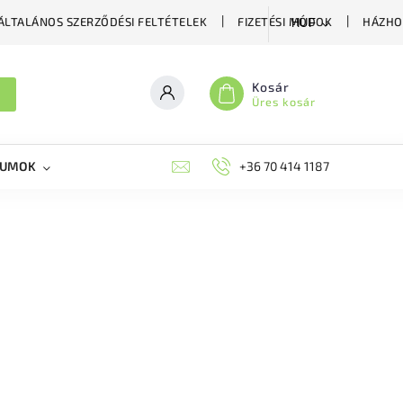
ÁLTALÁNOS SZERZŐDÉSI FELTÉTELEK
FIZETÉSI MÓDOK
HÁZHO
HUF
Kosár
Üres kosár
KUMOK
MIKORRHIZA
BLOG
+36 70 414 1187
MÉHÉSZETI GYÓGYKÉS