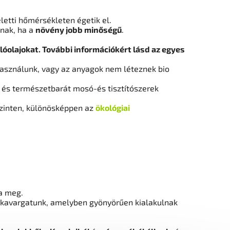
letti hőmérsékleten égetik el.
tnak, ha a
növény jobb minőségű
.
lóolajokat. További információkért lásd az egyes
asználunk, vagy az anyagok nem léteznek bio
s és természetbarát mosó-és tisztítószerek
szinten, különösképpen az
ökológiai
a meg.
n kavargatunk, amelyben gyönyörűen kialakulnak