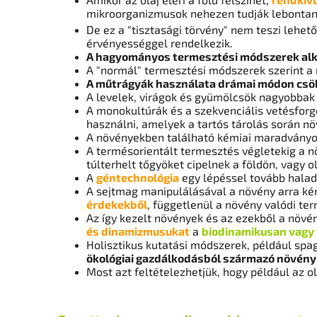
mikroorganizmusok nehezen tudják lebontan
De ez a "tisztasági törvény" nem teszi lehe
érvényességgel rendelkezik.
A hagyományos termesztési módszerek alka
A "normál" termesztési módszerek szerint a
A műtrágyák használata drámai módon csök
A levelek, virágok és gyümölcsök nagyobbak
A monokultúrák és a szekvenciális vetésforg
használni, amelyek a tartós tárolás során nö
A növényekben található kémiai maradványok
A termésorientált termesztés végletekig a n
túlterhelt tőgyöket cipelnek a földön, vagy
A
géntechnológia
egy lépéssel tovább halad
A sejtmag manipulálásával a növény arra kén
érdekekből
, függetlenül a növény valódi te
Az így kezelt növények és az ezekből a növé
és dinamizmusukat
a
biodinamikusan vagy 
Holisztikus kutatási módszerek, például spag
ökológiai gazdálkodásból származó növény
Most azt feltételezhetjük, hogy például az o