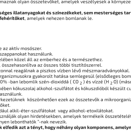
lmaznak olyan összetevőket, amelyek veszélyesek a környezet
éges illatanyagokat és színezékeket, sem mesterséges tar
 fehérítőket
, amelyek nehezen bomlanak le.
 az aktív mosószer.
i szappanokat használunk.
lében közel áll az emberhez és a természethez.
 összehasonlítva az összes többi tisztítószerrel.
azonnal reagálnak a piszkos vízben lévő mészmaradványokkal.
rganizmusokra gyakorolt ​​hatása semlegesül (elsődleges bom
00% -ban lebomlik szén-dioxiddá ( CO
) és vízzé (H
O) (más
2
2
ben kókuszolaj alkohol-szulfátot és kókuszdióból készült cuk
asználunk.
rkezetüknek köszönhetően ezek az összetevők a mikroorgani
őket.
ául alkil-éter-szulfátokat vagy alkohol-etoxilátokat.
ználják olyan hirdetésekben, amelyek termékeik összetételét 
nyen lebonthatók ”-nak nevezik.
ek elfedik azt a tényt, hogy néhány olyan komponens, amelyn