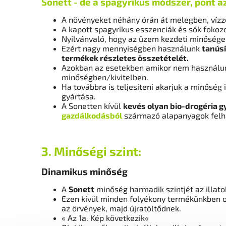
Sonett - de a spagyrikus módszer, pont a
A növényeket néhány órán át melegben, vízzel
A kapott spagyrikus esszenciák és sók fokoz
Nyilvánvaló, hogy az üzem kezdeti minősége
Ezért nagy mennyiségben használunk
tanúsí
termékek részletes összetételét.
Azokban az esetekben amikor nem használun
minőségben/kivitelben.
Ha továbbra is teljesíteni akarjuk a minőség
gyártása.
A Sonetten kívül
kevés olyan bio-drogéria g
gazdálkodásból
származó alapanyagok felha
3. Minőségi szint:
Dinamikus minőség
A
Sonett
minőség harmadik szintjét az illat
Ezen kívül minden folyékony termékünkben o
az örvények, majd újratöltődnek.
« Az 1a. Kép ​​következik«