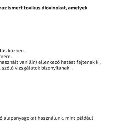
az ismert toxikus dioxinokat, amelyek
ítás közben.
lmére.
znált vanillin) ellenkező hatást fejtenek ki.
l
szóló vizsgálatok bizonyítanak .
 alapanyagokat használunk, mint például