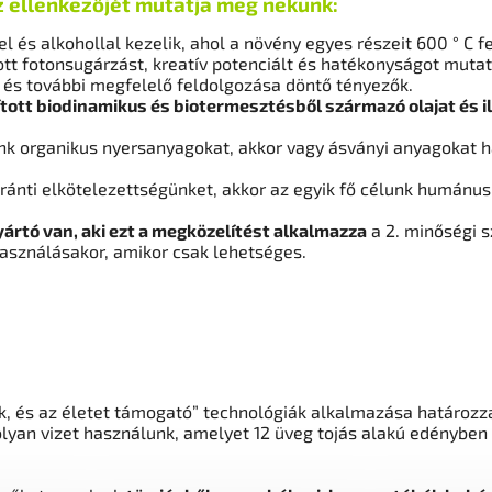
z ellenkezőjét mutatja meg nekünk:
 és alkohollal kezelik, ahol a növény egyes részeit 600 ° C fe
ott fotonsugárzást, kreatív potenciált és hatékonyságot muta
 és további megfelelő feldolgozása döntő tényezők.
tott biodinamikus és biotermesztésből származó olajat és il
k organikus nyersanyagokat, akkor vagy ásványi anyagokat h
 iránti elkötelezettségünket, akkor az egyik fő célunk humánu
yártó van, aki ezt a megközelítést alkalmazza
a 2. minőségi 
sználásakor, amikor csak lehetséges.
ok, és az életet támogató” technológiák alkalmazása határozz
lyan vizet használunk, amelyet 12 üveg tojás alakú edénybe