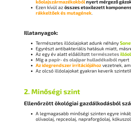
kőolajszármazékokból
nyert mérgező gázok,
Ezen kívül az
összes etoxilezett komponen
rákkeltőek és mutagének
.
Illatanyagok:
Természetes illóolajokat adunk néhány
Sone
Egyrészt antibakteriális hatásuk miatt, másr
Az egy év alatt előállított
természetes
illó
Míg a
papír- és olajipar hulladékaiból
nyer
Az idegrendszer irritációjához
vezetnek, am
Az olcsó illóolajokat gyakran keverik szintet
2. Minőségi szint
Ellenőrzött ökológiai gazdálkodásból s
A legmagasabb minőségi szinten egyre inkáb
olívaolaj, repceolaj, napraforgóolaj, kókuszol