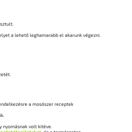
sztult.
lyet a lehető leghamarabb el akarunk végezni.
zetét.
rendelkezésre a mosószer receptek
ik.
gy nyomásnak volt kitéve.
a
szántóterületeket
, és a természetes