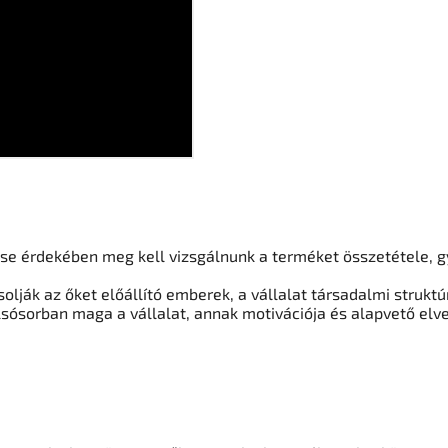
se érdekében meg kell vizsgálnunk a terméket összetétele, gy
lják az őket előállító emberek, a vállalat társadalmi struktú
sósorban maga a vállalat, annak motivációja és alapvető elve