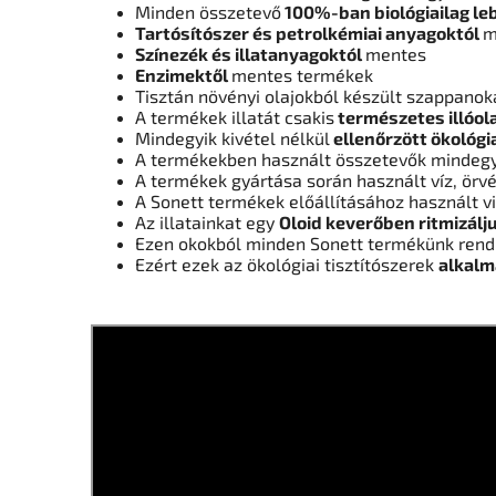
Minden összetevő
100%-ban biológiailag le
Tartósítószer és petrolkémiai anyagoktól
m
Színezék és illatanyagoktól
mentes
Enzimektől
mentes termékek
Tisztán növényi olajokból készült szappanok
A termékek illatát csakis
természetes illóola
Mindegyik kivétel nélkül
ellenőrzött ökológi
A termékekben használt összetevők mindegy
A termékek gyártása során használt víz, örv
A Sonett termékek előállításához használt vi
Az illatainkat egy
Oloid keverőben ritmizálj
Ezen okokból minden Sonett termékünk rendk
Ezért ezek az ökológiai tisztítószerek
alkalm