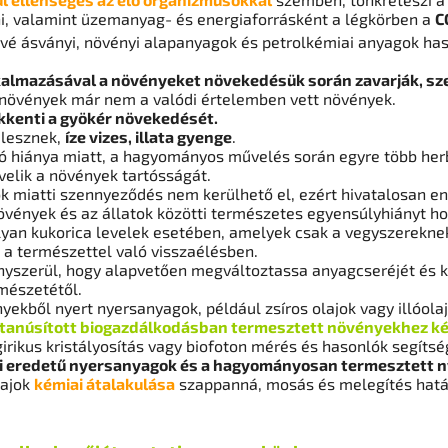
i, valamint üzemanyag- és energiaforrásként a légkörben a
C
tővé ásványi, növényi alapanyagok és petrolkémiai anyagok has
lmazásával a növényeket növekedésük során zavarják, szen
 növények már nem a valódi értelemben vett növények.
kenti a gyökér növekedését.
 lesznek,
íze vizes, illata gyenge
.
ó hiánya miatt, a hagyományos művelés során egyre több herbi
velik a növények tartósságát.
 miatti szennyeződés nem kerülhető el, ezért hivatalosan en
övények és az állatok közötti természetes egyensúlyhiányt h
 olyan kukorica levelek esetében, amelyek csak a vegyszerek
 a természettel való visszaélésben.
yszerül, hogy alapvetően megváltoztassa anyagcseréjét és kr
rmészetétől.
nyekből nyert nyersanyagok, például zsíros olajok vagy illóol
tanúsított biogazdálkodásban termesztett növényekhez ké
irikus kristályosítás vagy biofoton mérés és hasonlók segíts
i eredetű nyersanyagok és a hagyományosan termesztett n
lajok
kémiai átalakulása
szappanná, mosás és melegítés hat