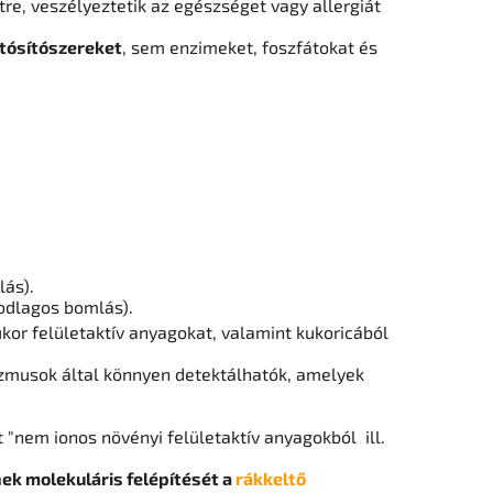
re, veszélyeztetik az egészséget vagy allergiát
tósítószereket
, sem enzimeket, foszfátokat és
lás).
odlagos bomlás).
or felületaktív anyagokat, valamint kukoricából
zmusok által könnyen detektálhatók, amelyek
"nem ionos növényi felületaktív anyagokból ill.
ek molekuláris felépítését a
rákkeltő