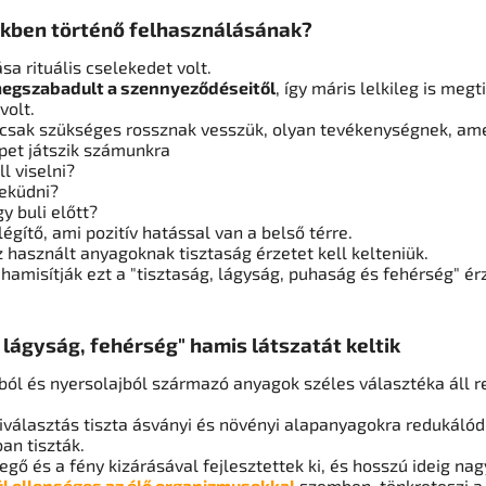
ekben történő felhasználásának?
ása rituális cselekedet volt.
egszabadult a szennyeződéseitől
, így máris lelkileg is megti
volt.
csak szükséges rossznak vesszük, olyan tevékenységnek, ame
pet játszik számunkra
l viselni?
eküdni?
y buli előtt?
égítő, ami pozitív hatással van a belső térre.
 használt anyagoknak tisztaság érzetet kell kelteniük.
hamisítják ezt a "tisztaság, lágyság, puhaság és fehérség" ér
 lágyság, fehérség" hamis látszatát keltik
ból és nyersolajból származó anyagok széles választéka áll 
kiválasztás tiszta ásványi és növényi alapanyagokra redukálód
an tiszták.
egő és a fény kizárásával fejlesztettek ki, és hosszú ideig na
l ellenséges az élő organizmusokkal
szemben, tönkreteszi 