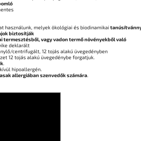
bomló
entes
at használunk, melyek ökológiai és biodinamikai
tanúsítvánn
jok biztosítják
ai termesztésből, vagy vadon termő növényekből való
ike deklarált
énylő/centrifugált, 12 tojás alakú üvegedényben
zet 12 tojás alakú üvegedénybe forgatjuk.
uk
.
ívül hipoallergén.
asak allergiában szenvedők számára
.