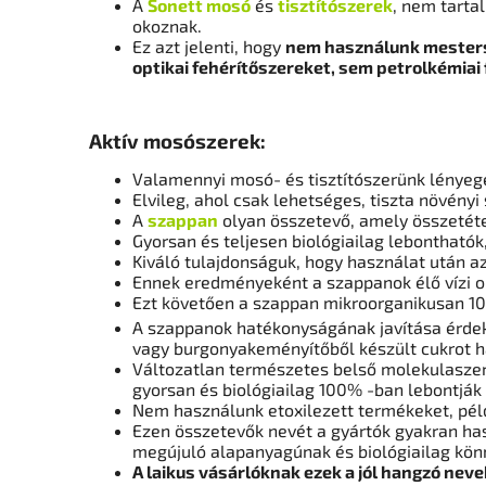
A
Sonett mosó
és
tisztítószerek
, nem tarta
okoznak.
Ez azt jelenti, hogy
nem használunk mesters
optikai fehérítőszereket, sem petrolkémiai
Aktív mosószerek:
Valamennyi mosó- és tisztítószerünk lényege
Elvileg, ahol csak lehetséges, tiszta növény
A
szappan
olyan összetevő, amely összetéte
Gyorsan és teljesen biológiailag lebonthatók,
Kiváló tulajdonságuk, hogy használat után 
Ennek eredményeként a szappanok élő vízi o
Ezt követően a szappan mikroorganikusan 1
A szappanok hatékonyságának javítása érdeké
vagy burgonyakeményítőből készült cukrot h
Változatlan természetes belső molekulasze
gyorsan és biológiailag 100% -ban lebontják 
Nem használunk etoxilezett termékeket, péld
Ezen összetevők nevét a gyártók gyakran has
megújuló alapanyagúnak és biológiailag kön
A laikus vásárlóknak ezek a jól hangzó nev