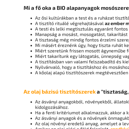
Mi a fő oka a BIO alapanyagok mosószer
Az ősi kultúrákban a test és a ruházat tisztít
A tisztító rituálé végrehajtásával
az ember m
A testi és lelki megtisztulás egyaránt fontos 
Manapság a mosást, mosogatást, takarítást 
A tisztaság még mindig fontos érzelmi szere
Mi másért éreznénk úgy, hogy tiszta ruhát kel
Miért szeretünk frissen mosott ágyneműbe f
Miért takarítunk egy látogatás, ünnepség vag
A tisztításban van valami felszabadító és kiel
Nyilvánvaló, hogy a tisztításhoz és mosáshoz
A kőolaj alapú tisztítószerek megtévesztően 
Az olaj bázisú tisztítószerek
a "tisztaság,
Az ásványi anyagokból, növényekből, állatok
kidolgozásához.
Ha a fenti kritériumot alkalmazzuk, akkor a 
Az ásványi anyagok és a növények önmagukb
Az olaj növényi eredetű anyag, amelyet a lev
Amikor az olaj eléri a föld felszínét,
rendkívü