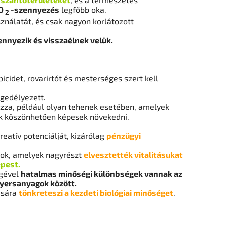
O
-szennyezés
legfőbb oka.
2
ználatát, és csak nagyon korlátozott
nyezik és visszaélnek velük.
cidet, rovarirtót és mesterséges szert kell
gedélyezett.
ozza, például olyan tehenek esetében, amelyek
nek köszönhetően képesek növekedni.
eatív potenciálját, kizárólag
pénzügyi
ajok, amelyek nagyrészt
elvesztették vitalitásukat
pest.
égével
hatalmas minőségi különbségek vannak az
yersanyagok között.
ására
tönkreteszi a kezdeti biológiai minőséget
.