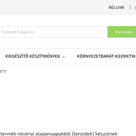
RÓLUNK
Keresés
KIEGÉSZÍTŐ KÉSZÍTMÉNYEK
KÖRNYEZETBARÁT KOZMETI
NETT
termék növényi alapanyagokból (tenzidek) készülnek