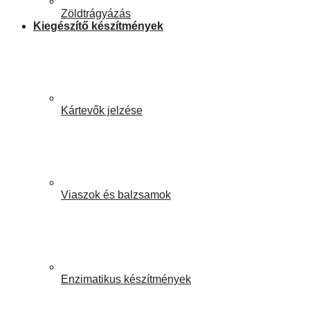
Zöldtrágyázás
Kiegészítő készítmények
Kártevők jelzése
Viaszok és balzsamok
Enzimatikus készítmények