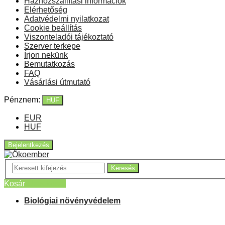
Házhozszállítási információk
Elérhetőség
Adatvédelmi nyilatkozat
Cookie beállítás
Viszonteladói tájékoztató
Szerver terkepe
Írjon nekünk
Bemutatkozás
FAQ
Vásárlási útmutató
Pénznem:
HUF
EUR
HUF
Bejelentkezés
Keresés
Kosár
Üres kosár
Biológiai növényvédelem