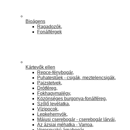
Bioágens
Ragadozók
,
Fonálférgek
Kártevők ellen
Repce-fénybogár
,
Puhatestűek - csigák, meztelencsigák
,
Pajzstetvek
,
Drótféreg
,
Fokhagymalégy
,
Közönséges burgonya-fonálféreg
,
Szőlő levélatka
,
Vízipocok
,
Lepkehernyók
,
Májusi cserebogár - cserebogár lárvái
,
Az ázsiai méhatka - Varroa
,
Veresnyakú árpabogár
,