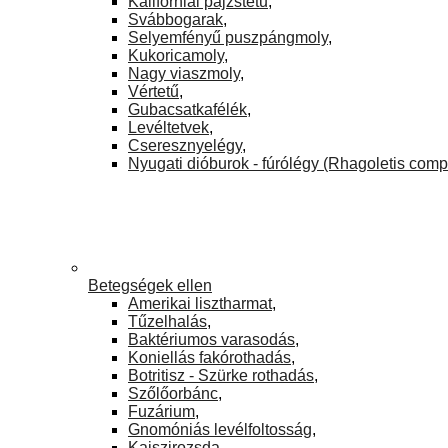
Kaliforniai pajzstetű
,
Svábbogarak
,
Selyemfényű puszpángmoly
,
Kukoricamoly
,
Nagy viaszmoly
,
Vértetű
,
Gubacsatkafélék
,
Levéltetvek
,
Cseresznyelégy
,
Nyugati dióburok - fúrólégy (Rhagoletis comp
Betegségek ellen
Amerikai lisztharmat
,
Tűzelhalás
,
Baktériumos varasodás
,
Koniellás fakórothadás
,
Botritisz - Szürke rothadás
,
Szőlőorbánc
,
Fuzárium
,
Gnomóniás levélfoltosság
,
Kajszirozsda
,