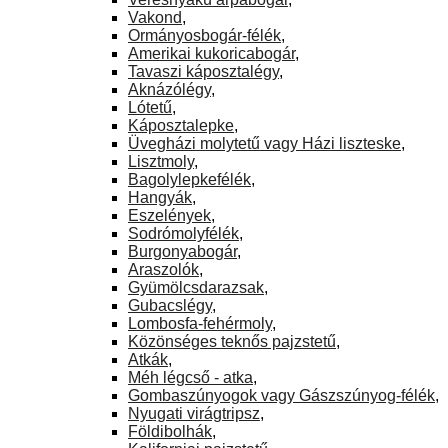
Vakond
,
Ormányosbogár-félék
,
Amerikai kukoricabogár
,
Tavaszi káposztalégy
,
Aknázólégy
,
Lótetű
,
Káposztalepke
,
Üvegházi molytetű vagy Házi liszteske
,
Lisztmoly
,
Bagolylepkefélék
,
Hangyák
,
Eszelények
,
Sodrómolyfélék
,
Burgonyabogár
,
Araszolók
,
Gyümölcsdarazsak
,
Gubacslégy
,
Lombosfa-fehérmoly
,
Közönséges teknős pajzstetű
,
Atkák
,
Méh légcső - atka
,
Gombaszúnyogok vagy Gászszúnyog-félék
,
Nyugati virágtripsz
,
Földibolhák
,