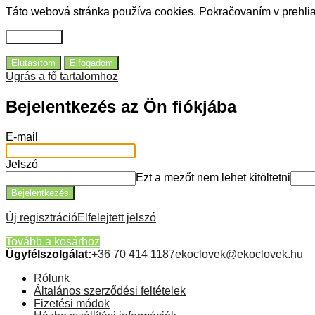
Táto webová stránka používa cookies.
Pokračovaním v prehlia
Beállítások
Elutasítom
Elfogadom
Ugrás a fő tartalomhoz
Bejelentkezés az Ön fiókjába
E-mail
Jelszó
Ezt a mezőt nem lehet kitöltetni
Bejelentkezés
Új regisztráció
Elfelejtett jelszó
Tovább a kosárhoz
Ügyfélszolgálat:
+36 70 414 1187
ekoclovek@ekoclovek.hu
Rólunk
Általános szerződési feltételek
Fizetési módok