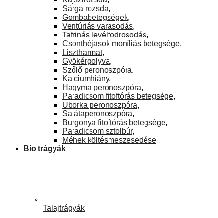
Sárga rozsda
,
Gombabetegségek
,
Ventúriás varasodás
,
Tafrinás levélfodrosodás
,
Csonthéjasok moníliás betegsége
,
Lisztharmat
,
Gyökérgolyva
,
Szőlő peronoszpóra
,
Kalciumhiány
,
Hagyma peronoszpóra
,
Paradicsom fitoftórás betegsége
,
Uborka peronoszpóra
,
Salátaperonoszpóra
,
Burgonya fitoftórás betegsége
,
Paradicsom sztolbúr
,
Méhek költésmeszesedése
Bio trágyák
Talajtrágyák