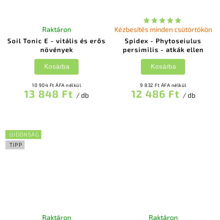
Raktáron
Kézbesítés minden csütörtökön
Soil Tonic E - vitális és erős
Spidex - Phytoseiulus
növények
persimilis - atkák ellen
Kosárba
Kosárba
10 904 Ft ÁFA nélkül
9 832 Ft ÁFA nélkül
13 848 Ft
12 486 Ft
/ db
/ db
ÚJDONSÁG
TIPP
Raktáron
Raktáron