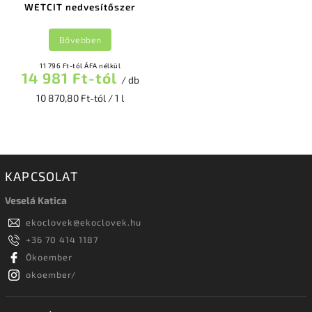
WETCIT nedvesítőszer
Bővebben
11 796 Ft-tól ÁFA nélkül
14 981 Ft-tól
/ db
10 870,80 Ft-tól / 1 l
KAPCSOLAT
Veselá Katica
ekoclovek
@
ekoclovek.hu
+36 70 414 1187
Ökoember
okoember/