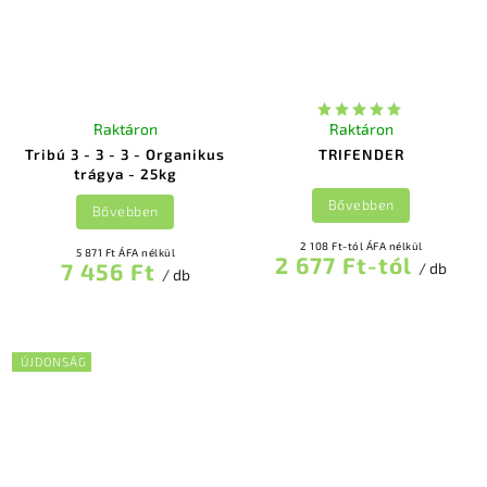
Raktáron
Raktáron
Tribú 3 - 3 - 3 - Organikus
TRIFENDER
trágya - 25kg
Bővebben
Bővebben
2 108 Ft-tól ÁFA nélkül
5 871 Ft ÁFA nélkül
2 677 Ft-tól
7 456 Ft
/ db
/ db
ÚJDONSÁG