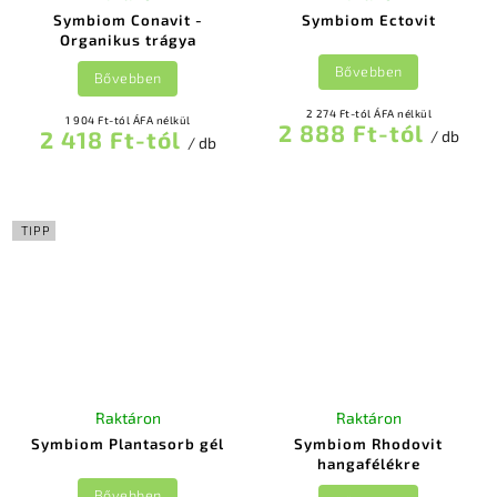
Symbiom Conavit -
Symbiom Ectovit
Organikus trágya
Bővebben
Bővebben
2 274 Ft-tól ÁFA nélkül
1 904 Ft-tól ÁFA nélkül
2 888 Ft-tól
2 418 Ft-tól
/ db
/ db
TIPP
Raktáron
Raktáron
Symbiom Plantasorb gél
Symbiom Rhodovit
hangafélékre
Bővebben