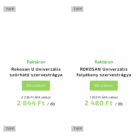
TIPP
TIPP
Raktáron
Raktáron
Rokosan U Univerzális
ROKOSAN Univerzális
szórható szervestrágya
folyékony szervestrágya
Bővebben
Bővebben
2 239 Ft ÁFA nélkül
1 953 Ft ÁFA nélkül
2 844 Ft
2 480 Ft
/ db
/ db
TIPP
TIPP