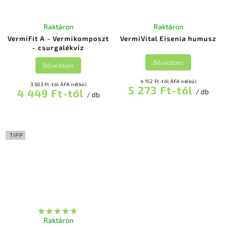
Raktáron
Raktáron
VermiFit A - Vermikomposzt
VermiVital Eisenia humusz
- csurgalékvíz
Bővebben
Bővebben
4 152 Ft-tól ÁFA nélkül
3 503 Ft-tól ÁFA nélkül
5 273 Ft-tól
4 449 Ft-tól
/ db
/ db
TIPP
Raktáron