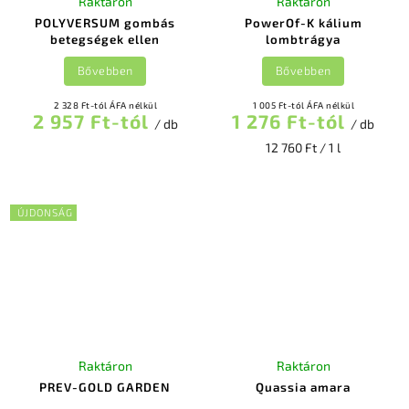
Raktáron
Raktáron
POLYVERSUM gombás
PowerOf-K kálium
betegségek ellen
lombtrágya
Bővebben
Bővebben
2 328 Ft-tól ÁFA nélkül
1 005 Ft-tól ÁFA nélkül
2 957 Ft-tól
1 276 Ft-tól
/ db
/ db
12 760 Ft / 1 l
ÚJDONSÁG
Raktáron
Raktáron
PREV-GOLD GARDEN
Quassia amara