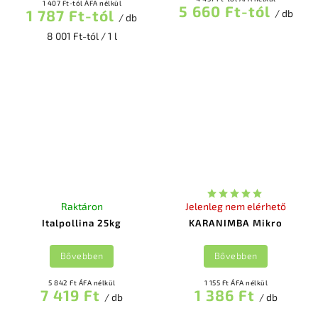
1 407 Ft-tól ÁFA nélkül
5 660 Ft-tól
1 787 Ft-tól
/ db
/ db
8 001 Ft-tól / 1 l
Raktáron
Jelenleg nem elérhető
Italpollina 25kg
KARANIMBA Mikro
Bővebben
Bővebben
5 842 Ft ÁFA nélkül
1 155 Ft ÁFA nélkül
7 419 Ft
1 386 Ft
/ db
/ db