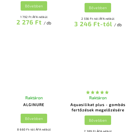
Bővebben
Bővebben
1 792 Ft ÁFA nélkül
2 556 Ft-tól ÁFA nélkül
2 276 Ft
3 246 Ft-tól
/ db
/ db
Raktáron
Raktáron
ALGINURE
Aquasilikat plus - gombás
fertőzések megelőzésére
Bővebben
Bővebben
8 660 Ft-tól ÁFA nélkül
2 389 Ft ÁFA nélkül