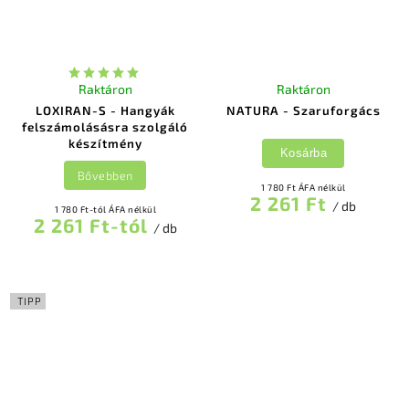
Raktáron
Raktáron
LOXIRAN-S - Hangyák
NATURA - Szaruforgács
felszámolásásra szolgáló
készítmény
Kosárba
Bővebben
1 780 Ft ÁFA nélkül
2 261 Ft
/ db
1 780 Ft-tól ÁFA nélkül
2 261 Ft-tól
/ db
TIPP