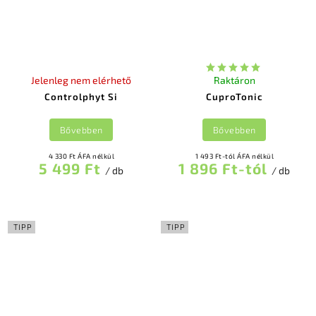
Jelenleg nem elérhető
Raktáron
Controlphyt Si
CuproTonic
Bővebben
Bővebben
4 330 Ft ÁFA nélkül
1 493 Ft-tól ÁFA nélkül
5 499 Ft
1 896 Ft-tól
/ db
/ db
TIPP
TIPP