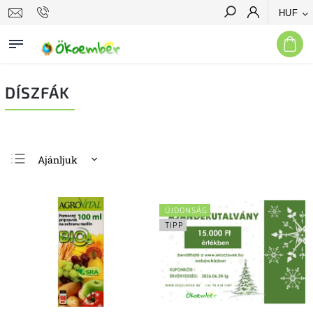
HUF
Keresés
DÍSZFÁK
Ajánljuk
Legolcsóbb elöl
Legdrágább
ÚJDONSÁG
Legnépszerűbb
TIPP
termékek
ABC szerint