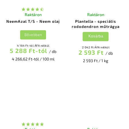
Raktáron
Raktáron
NeemAzal T/S - Neem olaj
Plantella - speciális
rododendron műtrágya
Bővebben
Kosárba
4 164 Ft-tól ÁFA nélkül
2 042 Ft ÁFA nélkül
5 288 Ft-tól
2 593 Ft
/ db
/ db
4 266,62 Ft-tól / 100 ml
2 593 Ft / 1 kg