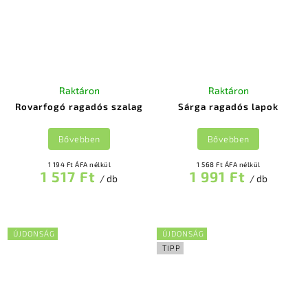
Raktáron
Raktáron
Rovarfogó ragadós szalag
Sárga ragadós lapok
Bővebben
Bővebben
1 194 Ft ÁFA nélkül
1 568 Ft ÁFA nélkül
1 517 Ft
1 991 Ft
/ db
/ db
ÚJDONSÁG
ÚJDONSÁG
TIPP