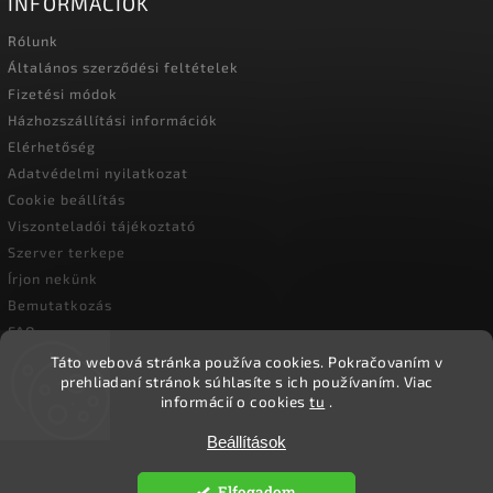
INFORMÁCIÓK
Rólunk
Általános szerződési feltételek
Fizetési módok
Házhozszállítási információk
Elérhetőség
Adatvédelmi nyilatkozat
Cookie beállítás
Viszonteladói tájékoztató
Szerver terkepe
Írjon nekünk
Bemutatkozás
FAQ
Vásárlási útmutató
Táto webová stránka používa cookies.
Pokračovaním v
prehliadaní stránok súhlasíte s ich používaním.
Viac
informácií o cookies
tu
.
Beállítások
Copyright 2026
Ökoember
. Minden jog fenntartva.
Süti beállítások szerkesztése
Elfogadom