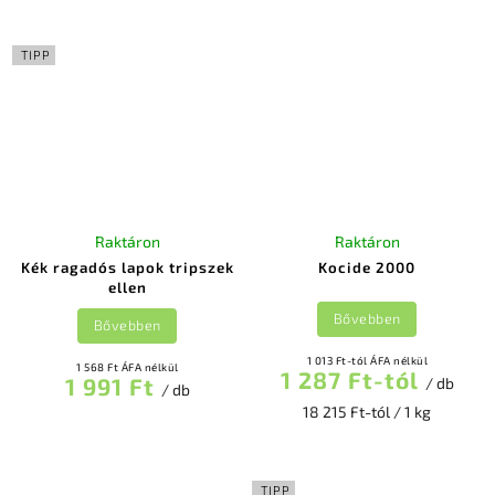
TIPP
Raktáron
Raktáron
Kék ragadós lapok tripszek
Kocide 2000
ellen
Bővebben
Bővebben
1 013 Ft-tól ÁFA nélkül
1 568 Ft ÁFA nélkül
1 287 Ft-tól
1 991 Ft
/ db
/ db
18 215 Ft-tól / 1 kg
TIPP