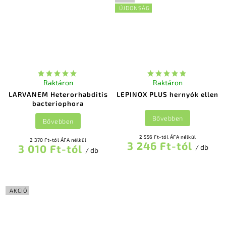
ÚJDONSÁG
Raktáron
Raktáron
LARVANEM Heterorhabditis
LEPINOX PLUS hernyók ellen
bacteriophora
Bővebben
Bővebben
2 556 Ft-tól ÁFA nélkül
2 370 Ft-tól ÁFA nélkül
3 246 Ft-tól
3 010 Ft-tól
/ db
/ db
AKCIÓ