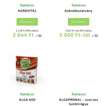
Raktáron
Raktáron
AGROVITAL
Ajándékutalvány
Bővebben
Bővebben
2 239 Ft ÁFA nélkül
3 937 Ft-tól ÁFA nélkül
2 844 Ft
5 000 Ft-tól
/ db
/ db
Raktáron
Raktáron
ALGA 600
ALGAPRONAL - szerves
lombtrágya