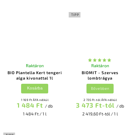
TIPP
Raktáron
Raktáron
BIO Plantella Kert tengeri
BIOMIT - Szerves
alga kivonattal 1l
lombtrágya
Bővebben
Kosárba
1 169 Ft ÁFA nélkül
2 735 Ft-tól ÁFA nélkül
1 484 Ft
3 473 Ft-tól
/ db
/ db
1 484 Ft / 1 l
2 419,60 Ft-tól / 1 l