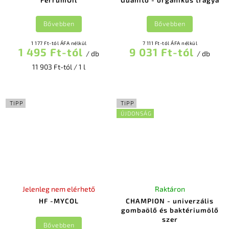
Bővebben
Bővebben
1 177 Ft-tól ÁFA nélkül
7 111 Ft-tól ÁFA nélkül
1 495 Ft-tól
9 031 Ft-tól
/ db
/ db
11 903 Ft-tól / 1 l
TIPP
TIPP
ÚJDONSÁG
Jelenleg nem elérhető
Raktáron
HF -MYCOL
CHAMPION - univerzális
gombaölő és baktériumölő
szer
Bővebben