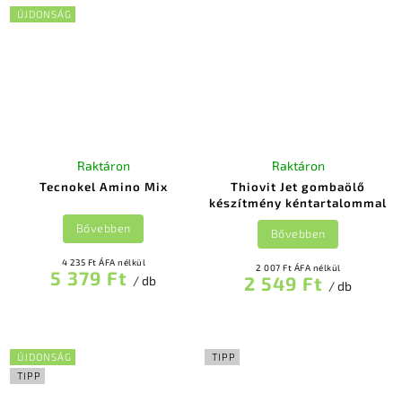
ÚJDONSÁG
Raktáron
Raktáron
Tecnokel Amino Mix
Thiovit Jet gombaölő
készítmény kéntartalommal
Bővebben
Bővebben
4 235 Ft ÁFA nélkül
2 007 Ft ÁFA nélkül
5 379 Ft
2 549 Ft
/ db
/ db
ÚJDONSÁG
TIPP
TIPP