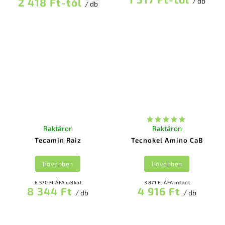
2 418 Ft-tól
/ db
/ db
Raktáron
Raktáron
Tecamin Raiz
Tecnokel Amino CaB
Bővebben
Bővebben
6 570 Ft ÁFA nélkül
3 871 Ft ÁFA nélkül
8 344 Ft
4 916 Ft
/ db
/ db