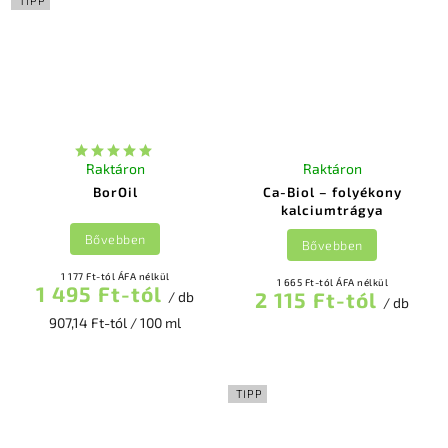
TIPP
Raktáron
Raktáron
BorOil
Ca-Biol – folyékony
kalciumtrágya
Bővebben
Bővebben
1 177 Ft-tól ÁFA nélkül
1 665 Ft-tól ÁFA nélkül
1 495 Ft-tól
2 115 Ft-tól
/ db
/ db
907,14 Ft-tól / 100 ml
TIPP