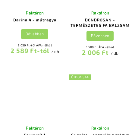
Raktáron
Raktáron
Darina 4 - műtrágya
DENDROSAN -
TERMÉSZETES FA BALZSAM
Bővebben
Bővebben
2 039 Ft-tól ÁFA nélkül
1 580 Ft ÁFA nélkül
2 589 Ft-tól
2 006 Ft
/ db
/ db
ÚJDONSÁG
Raktáron
Raktáron
FerrumOil
Guanito - organikus trágya