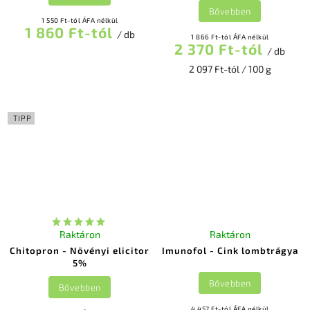
Bővebben
1 550 Ft-tól ÁFA nélkül
1 860 Ft-tól
/ db
1 866 Ft-tól ÁFA nélkül
2 370 Ft-tól
/ db
2 097 Ft-tól / 100 g
TIPP
Raktáron
Raktáron
Chitopron - Növényi elicitor
Imunofol - Cink lombtrágya
5%
Bővebben
Bővebben
4 457 Ft-tól ÁFA nélkül