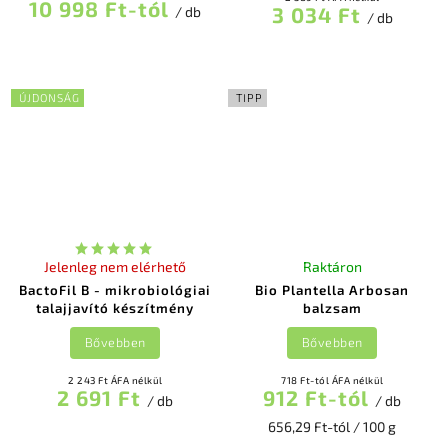
10 998 Ft-tól
3 034 Ft
/ db
/ db
ÚJDONSÁG
TIPP
Jelenleg nem elérhető
Raktáron
BactoFil B - mikrobiológiai
Bio Plantella Arbosan
talajjavító készítmény
balzsam
Bővebben
Bővebben
2 243 Ft ÁFA nélkül
718 Ft-tól ÁFA nélkül
2 691 Ft
912 Ft-tól
/ db
/ db
656,29 Ft-tól / 100 g