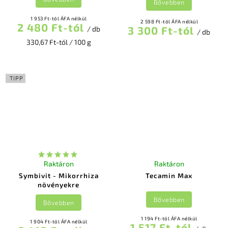
Bővebben
1 953 Ft-tól ÁFA nélkül
2 598 Ft-tól ÁFA nélkül
2 480 Ft-tól
3 300 Ft-tól
/ db
/ db
330,67 Ft-tól / 100 g
TIPP
Raktáron
Raktáron
Symbivit - Mikorrhiza
Tecamin Max
növényekre
Bővebben
Bővebben
1 194 Ft-tól ÁFA nélkül
1 904 Ft-tól ÁFA nélkül
1 517 Ft-tól