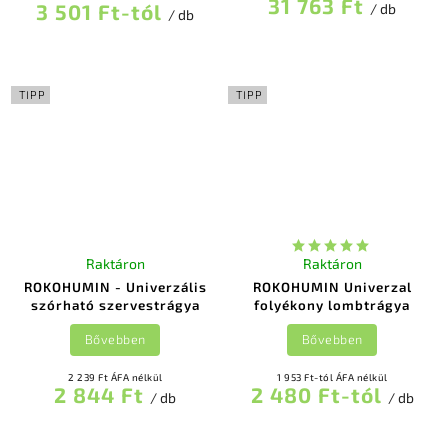
31 763 Ft
3 501 Ft-tól
/ db
/ db
TIPP
TIPP
Raktáron
Raktáron
ROKOHUMIN - Univerzális
ROKOHUMIN Univerzal
szórható szervestrágya
folyékony lombtrágya
Bővebben
Bővebben
2 239 Ft ÁFA nélkül
1 953 Ft-tól ÁFA nélkül
2 844 Ft
2 480 Ft-tól
/ db
/ db