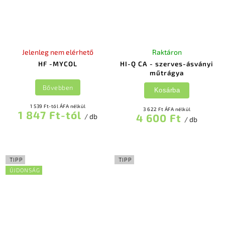
Jelenleg nem elérhető
Raktáron
HF -MYCOL
HI-Q CA - szerves-ásványi
műtrágya
Bővebben
Kosárba
1 539 Ft-tól ÁFA nélkül
3 622 Ft ÁFA nélkül
1 847 Ft-tól
4 600 Ft
/ db
/ db
TIPP
TIPP
ÚJDONSÁG