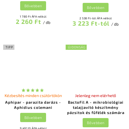
Bővebben
Bővebben
1 780 Ft ÁFA nélkül
2 538 Ft-tól ÁFA nélkül
2 260 Ft
3 223 Ft-tól
/ db
/ db
TIPP
ÚJDONSÁG
Kézbesítés minden csütörtökön
Jelenleg nem elérhető
Aphipar - parazita darázs -
BactoFil A - mikrobiológiai
Aphidius colemani
talajjavító készítmény
pázsitok és fűfélék számára
Bővebben
Bővebben
9 491 Ft ÁFA nélkül