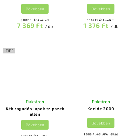
Bővebben
Bővebben
5 802 Ft ÁFA nélkül
1 147 Ft ÁFA nélkül
7 369 Ft
1 376 Ft
/ db
/ db
TIPP
Raktáron
Raktáron
Kék ragadós lapok tripszek
Kocide 2000
ellen
Bővebben
Bővebben
1 006 Ft-tól ÁFA nélkül