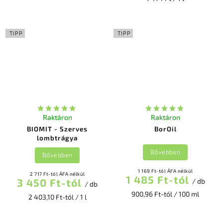
TIPP
TIPP
Raktáron
Raktáron
BIOMIT - Szerves
BorOil
lombtrágya
Bővebben
Bővebben
1 169 Ft-tól ÁFA nélkül
2 717 Ft-tól ÁFA nélkül
1 485 Ft-tól
3 450 Ft-tól
/ db
/ db
900,96 Ft-tól / 100 ml
2 403,10 Ft-tól / 1 l