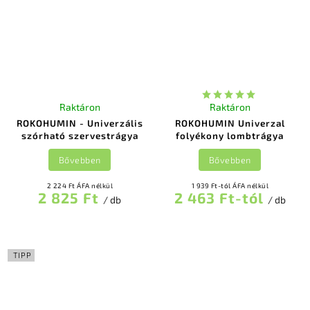
Raktáron
Raktáron
ROKOHUMIN - Univerzális
ROKOHUMIN Univerzal
szórható szervestrágya
folyékony lombtrágya
Bővebben
Bővebben
2 224 Ft ÁFA nélkül
1 939 Ft-tól ÁFA nélkül
2 825 Ft
2 463 Ft-tól
/ db
/ db
TIPP