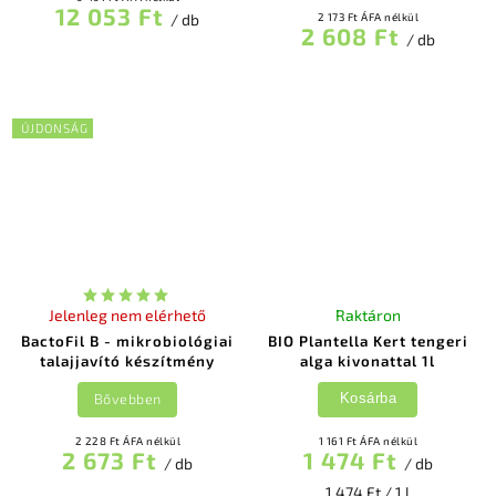
12 053 Ft
/ db
2 173 Ft ÁFA nélkül
2 608 Ft
/ db
ÚJDONSÁG
Jelenleg nem elérhető
Raktáron
BactoFil B - mikrobiológiai
BIO Plantella Kert tengeri
talajjavító készítmény
alga kivonattal 1l
Bővebben
Kosárba
2 228 Ft ÁFA nélkül
1 161 Ft ÁFA nélkül
2 673 Ft
1 474 Ft
/ db
/ db
1 474 Ft / 1 l