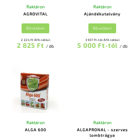
Raktáron
Raktáron
AGROVITAL
Ajándékutalvány
Bővebben
Bővebben
2 224 Ft ÁFA nélkül
3 937 Ft-tól ÁFA nélkül
2 825 Ft
5 000 Ft-tól
/ db
/ db
Raktáron
Raktáron
ALGA 600
ALGAPRONAL - szerves
lombtrágya