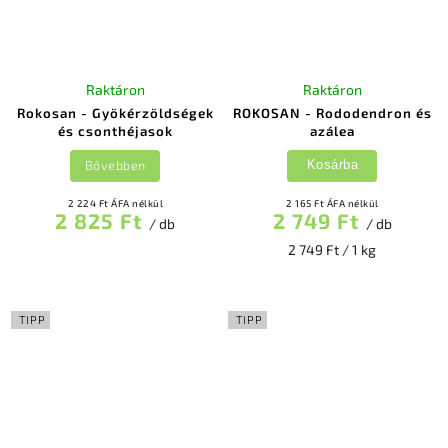
Raktáron
Raktáron
Rokosan - Gyökérzöldségek
ROKOSAN - Rododendron és
és csonthéjasok
azálea
Bővebben
Kosárba
2 224 Ft ÁFA nélkül
2 165 Ft ÁFA nélkül
2 825 Ft
2 749 Ft
/ db
/ db
2 749 Ft / 1 kg
TIPP
TIPP