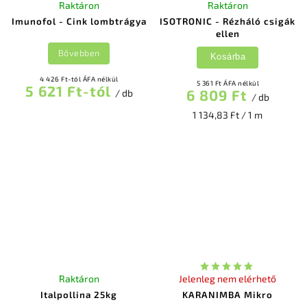
Raktáron
Raktáron
Imunofol - Cink lombtrágya
ISOTRONIC - Rézháló csigák
ellen
Bővebben
Kosárba
4 426 Ft-tól ÁFA nélkül
5 361 Ft ÁFA nélkül
5 621 Ft-tól
6 809 Ft
/ db
/ db
1 134,83 Ft / 1 m
Raktáron
Jelenleg nem elérhető
Italpollina 25kg
KARANIMBA Mikro