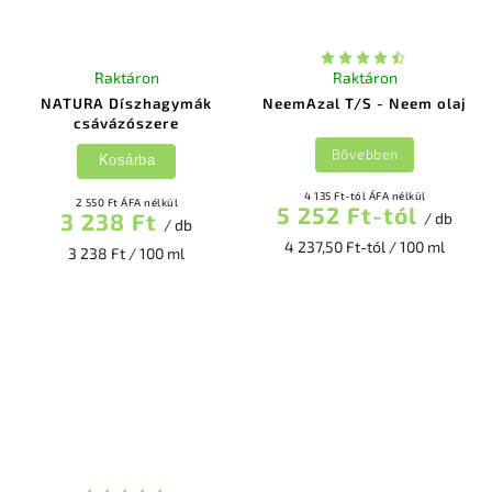
Raktáron
Raktáron
NATURA Díszhagymák
NeemAzal T/S - Neem olaj
csávázószere
Bővebben
Kosárba
4 135 Ft-tól ÁFA nélkül
2 550 Ft ÁFA nélkül
5 252 Ft-tól
3 238 Ft
/ db
/ db
4 237,50 Ft-tól / 100 ml
3 238 Ft / 100 ml