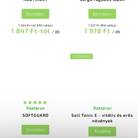
Bővebben
Bővebben
1 454 Ft-tól ÁFA nélkül
1 557 Ft ÁFA nélkül
1 847 Ft-tól
1 978 Ft
/ db
/ db
ÚJDONSÁG
Raktáron
Raktáron
SOFTGUARD
Soil Tonic E - vitális és erős
növények
Bővebben
Kosárba