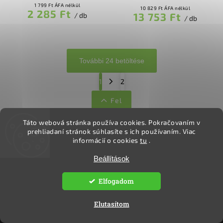
1 799 Ft ÁFA nélkül
10 829 Ft ÁFA nélkül
2 285 Ft
13 753 Ft
/ db
/ db
További 24 betöltése
1
2
Fel
Táto webová stránka používa cookies.
Pokračovaním v
prehliadaní stránok súhlasíte s ich používaním.
Viac
KAPCSOLAT
informácií o cookies
tu
.
Veselá Katica
Beállítások
ekoclovek
@
ekoclovek.hu
Elfogadom
+36 70 414 1187
Ökoember
Elutasítom
okoember/