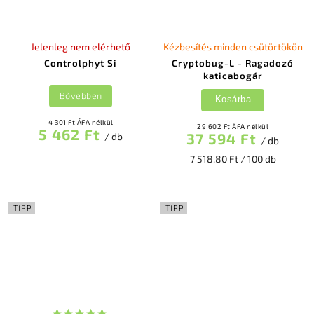
Jelenleg nem elérhető
Kézbesítés minden csütörtökön
Controlphyt Si
Cryptobug-L - Ragadozó
katicabogár
Bővebben
Kosárba
4 301 Ft ÁFA nélkül
29 602 Ft ÁFA nélkül
5 462 Ft
37 594 Ft
/ db
/ db
7 518,80 Ft / 100 db
TIPP
TIPP