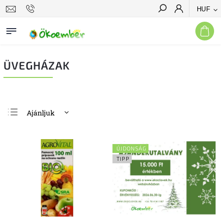
HUF
Keresés
ÜVEGHÁZAK
Ajánljuk
Legolcsóbb elöl
Legdrágább
ÚJDONSÁG
Legnépszerűbb
TIPP
termékek
ABC szerint