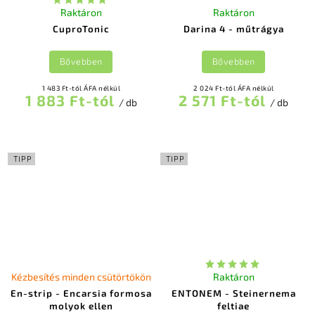
Raktáron
Raktáron
CuproTonic
Darina 4 - műtrágya
Bővebben
Bővebben
1 483 Ft-tól ÁFA nélkül
2 024 Ft-tól ÁFA nélkül
1 883 Ft-tól
2 571 Ft-tól
/ db
/ db
TIPP
TIPP
Kézbesítés minden csütörtökön
Raktáron
En-strip - Encarsia formosa
ENTONEM - Steinernema
molyok ellen
feltiae