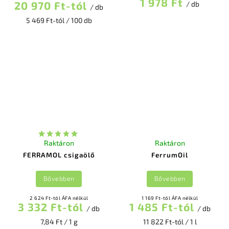
1 978 Ft
20 970 Ft-tól
/ db
/ db
5 469 Ft-tól / 100 db
Raktáron
Raktáron
FERRAMOL csigaölő
FerrumOil
Bővebben
Bővebben
2 624 Ft-tól ÁFA nélkül
1 169 Ft-tól ÁFA nélkül
3 332 Ft-tól
1 485 Ft-tól
/ db
/ db
7,84 Ft / 1 g
11 822 Ft-tól / 1 l