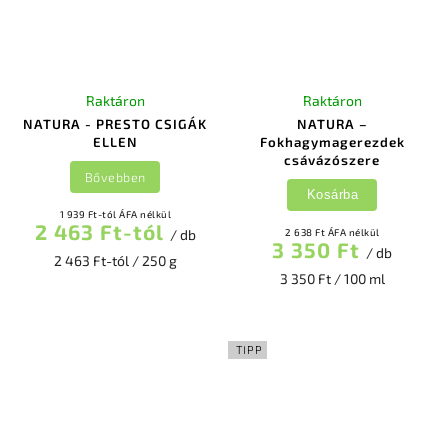
Raktáron
Raktáron
NATURA - PRESTO CSIGÁK
NATURA –
ELLEN
Fokhagymagerezdek
csávázószere
Bővebben
Kosárba
1 939 Ft-tól ÁFA nélkül
2 463 Ft-tól
/ db
2 638 Ft ÁFA nélkül
3 350 Ft
/ db
2 463 Ft-tól / 250 g
3 350 Ft / 100 ml
TIPP