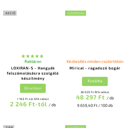
AKCIÓ
ÚJDONSÁG
Raktáron
Kézbesítés minden csütörtökön
LOXIRAN-S - Hangyák
Mirical - ragadozó bogár
felszámolásásra szolgáló
készítmény
Kosárba
Bővebben
38 029 Ft ÁFA nélkül
48 297 Ft
/ db
1 769 Ft-tól ÁFA nélkül
2 246 Ft-tól
/ db
9 659,40 Ft / 100 db
TIPP
ÚJDONSÁG