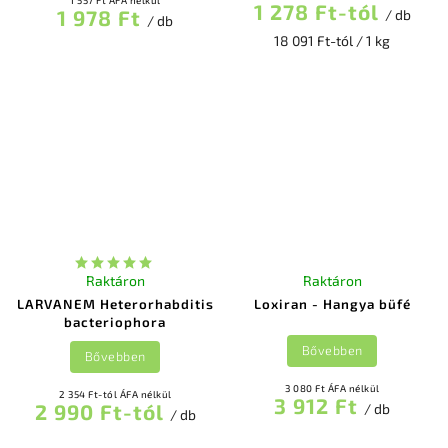
1 557 Ft ÁFA nélkül
1 278 Ft-tól
1 978 Ft
/ db
/ db
18 091 Ft-tól / 1 kg
Raktáron
Raktáron
LARVANEM Heterorhabditis
Loxiran - Hangya büfé
bacteriophora
Bővebben
Bővebben
3 080 Ft ÁFA nélkül
2 354 Ft-tól ÁFA nélkül
3 912 Ft
2 990 Ft-tól
/ db
/ db