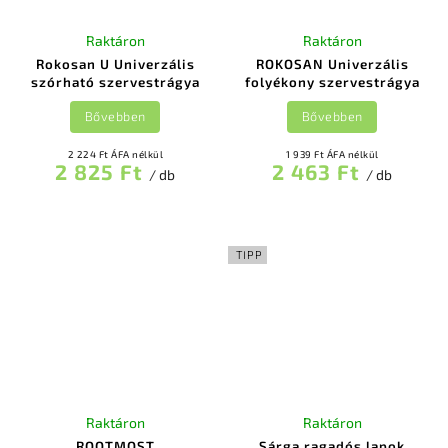
Raktáron
Raktáron
Rokosan U Univerzális
ROKOSAN Univerzális
szórható szervestrágya
folyékony szervestrágya
Bővebben
Bővebben
2 224 Ft ÁFA nélkül
1 939 Ft ÁFA nélkül
2 825 Ft
2 463 Ft
/ db
/ db
TIPP
Raktáron
Raktáron
ROOTMOST
Sárga ragadós lapok