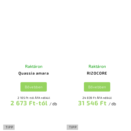
Raktáron
Raktáron
Quassia amara
RIZOCORE
Bővebben
Bővebben
2 105 Ft-tól ÁFA nélkül
24 839 Ft ÁFA nélkül
2 673 Ft-tól
31 546 Ft
/ db
/ db
TIPP
TIPP