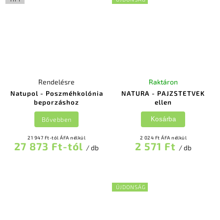
Rendelésre
Raktáron
Natupol - Poszméhkolónia
NATURA - PAJZSTETVEK
beporzáshoz
ellen
Bővebben
Kosárba
21 947 Ft-tól ÁFA nélkül
2 024 Ft ÁFA nélkül
27 873 Ft-tól
2 571 Ft
/ db
/ db
ÚJDONSÁG