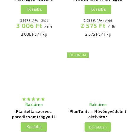
Kosárba
Kosárba
2 367 Ft ÁFA nélkül
2 028 Ft ÁFA nélkül
3 006 Ft
2 575 Ft
/ db
/ db
3 006 Ft / 1 kg
2 575 Ft / 1 kg
ÚJDONSÁG
Raktáron
Raktáron
Plantella szerves
PlanTonic - Növényvédelmi
paradicsomtrágya 1L
aktivátor
Bővebben
Kosárba