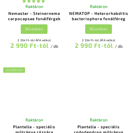
Raktáron
Raktáron
Nemastar - Steinernema
NEMATOP - Heterorhabditis
carpocapsae fonálférgek
bacteriophora fonálféreg
Bővebben
Bővebben
2 354 Ft-tól ÁFA nélkül
2 354 Ft-tól ÁFA nélkül
2 990 Ft-tól
2 990 Ft-tól
/ db
/ db
ÚJDONSÁG
Raktáron
Raktáron
Plantella - speciális
Plantella - speciális
műtrágya rózsára
rododendron műtrágya