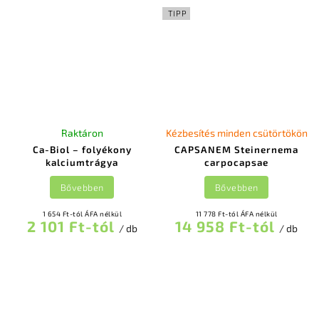
TIPP
Raktáron
Kézbesítés minden csütörtökön
Ca-Biol – folyékony
CAPSANEM Steinernema
kalciumtrágya
carpocapsae
Bővebben
Bővebben
1 654 Ft-tól ÁFA nélkül
11 778 Ft-tól ÁFA nélkül
2 101 Ft-tól
14 958 Ft-tól
/ db
/ db