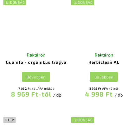
ÚJDONSÁG
ÚJDONSÁG
Raktáron
Raktáron
Guanito - organikus trágya
Herbiclean AL
Bővebben
Bővebben
7 062 Ft-tól ÁFA nélkül
3 935 Ft ÁFA nélkül
8 969 Ft-tól
4 998 Ft
/ db
/ db
TIPP
ÚJDONSÁG