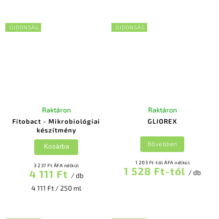
ÚJDONSÁG
ÚJDONSÁG
Raktáron
Raktáron
Fitobact - Mikrobiológiai
GLIOREX
készítmény
Bővebben
Kosárba
1 203 Ft-tól ÁFA nélkül
3 237 Ft ÁFA nélkül
1 528 Ft-tól
4 111 Ft
/ db
/ db
4 111 Ft / 250 ml