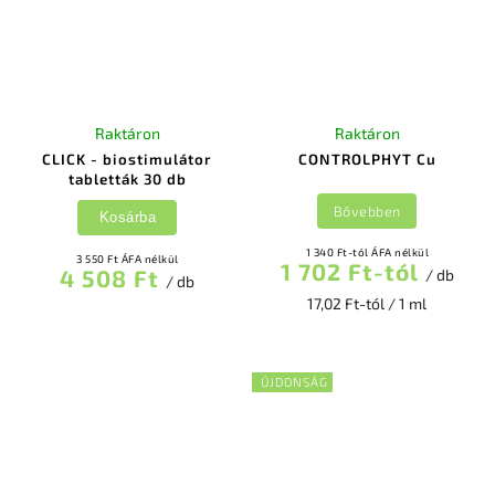
Raktáron
Raktáron
CLICK - biostimulátor
CONTROLPHYT Cu
tabletták 30 db
Bővebben
Kosárba
1 340 Ft-tól ÁFA nélkül
3 550 Ft ÁFA nélkül
1 702 Ft-tól
4 508 Ft
/ db
/ db
17,02 Ft-tól / 1 ml
ÚJDONSÁG