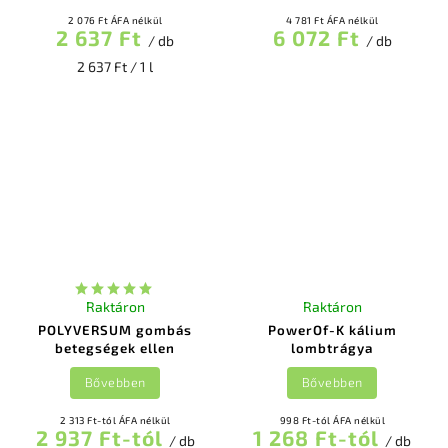
2 076 Ft ÁFA nélkül
4 781 Ft ÁFA nélkül
2 637 Ft
6 072 Ft
/ db
/ db
2 637 Ft / 1 l
Raktáron
Raktáron
POLYVERSUM gombás
PowerOf-K kálium
betegségek ellen
lombtrágya
Bővebben
Bővebben
2 313 Ft-tól ÁFA nélkül
998 Ft-tól ÁFA nélkül
2 937 Ft-tól
1 268 Ft-tól
/ db
/ db