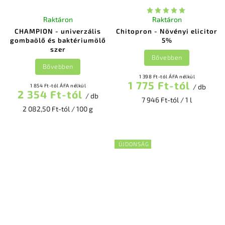
Raktáron
Raktáron
CHAMPION - univerzális
Chitopron - Növényi elicitor
gombaölő és baktériumölő
5%
szer
Bővebben
Bővebben
1 398 Ft-tól ÁFA nélkül
1 775 Ft-tól
1 854 Ft-tól ÁFA nélkül
/ db
2 354 Ft-tól
/ db
7 946 Ft-tól / 1 l
2 082,50 Ft-tól / 100 g
ÚJDONSÁG