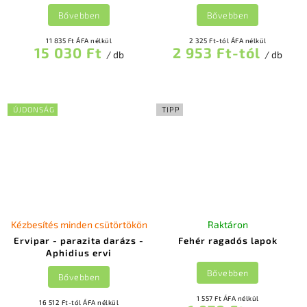
Bővebben
Bővebben
11 835 Ft ÁFA nélkül
2 325 Ft-tól ÁFA nélkül
15 030 Ft
2 953 Ft-tól
/ db
/ db
ÚJDONSÁG
TIPP
Kézbesítés minden csütörtökön
Raktáron
Ervipar - parazita darázs -
Fehér ragadós lapok
Aphidius ervi
Bővebben
Bővebben
1 557 Ft ÁFA nélkül
16 512 Ft-tól ÁFA nélkül