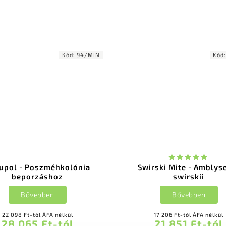
Kód:
94/MIN
Kód
upol - Poszméhkolónia
Swirski Mite - Amblys
beporzáshoz
swirskii
Bővebben
Bővebben
22 098 Ft-tól ÁFA nélkül
17 206 Ft-tól ÁFA nélkül
28 065 Ft-tól
21 851 Ft-tól