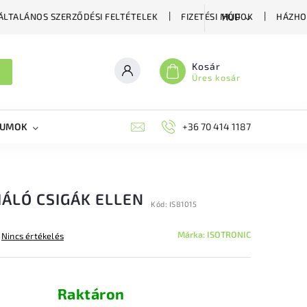
ÁLTALÁNOS SZERZŐDÉSI FELTÉTELEK
FIZETÉSI MÓDOK
HÁZHO
HUF
Kosár
Üres kosár
KUMOK
MIKORRHIZA
BLOG
+36 70 414 1187
MÉHÉSZETI GYÓGYKÉS
HÁLÓ CSIGÁK ELLEN
Kód:
IS81015
Márka:
ISOTRONIC
Nincs értékelés
Raktáron