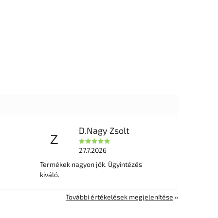
D.Nagy Zsolt
Z
27.7.2026
Termékek nagyon jók. Ügyintézés
kiváló.
További értékelések megjelenítése