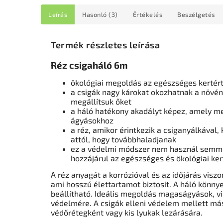
Leírás
Hasonló (3)
Értékelés
Beszélgetés
Termék részletes leírása
Réz csigaháló 6m
ökológiai megoldás az egészséges kertér
a csigák nagy károkat okozhatnak a növé
megállítsuk őket
a háló hatékony akadályt képez, amely m
ágyásokhoz
a réz, amikor érintkezik a csiganyálkával, 
attól, hogy továbbhaladjanak
ez a védelmi módszer nem használ semmil
hozzájárul az egészséges és ökológiai ke
A réz anyagát a korrózióval és az időjárás visz
ami hosszú élettartamot biztosít. A háló könnye
beállítható. Ideális megoldás magaságyások, 
védelmére. A csigák elleni védelem mellett más
védőrétegként vagy kis lyukak lezárására.