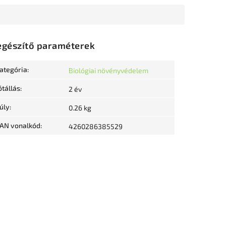
egészítő paraméterek
ategória
:
Biológiai növényvédelem
ótállás
:
2 év
úly
:
0.26 kg
AN vonalkód
:
4260286385529