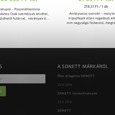
218,51 Ft / 1 db
atupol - Poszméhkolónia
Amblyseius swirskii - molyte
áshoz Csak személyes átvétel,
tripszfajok ellen ragadozó atka 0,5
hető futárral. növények és
mm nagyságú felkeresi, megt
yümölcsfák beporzásához
és kiszívja a sztripfajok és m
üvegházakban, fóliákban,
fiatal lárváit kifejlett...
gyümölcsösökben és...
S
A SONETT MÁRKÁRÓL
Öko drogéria SONETT
23.12.2019
s
SONETT tanúsítványok
22.11.2019
SONETT