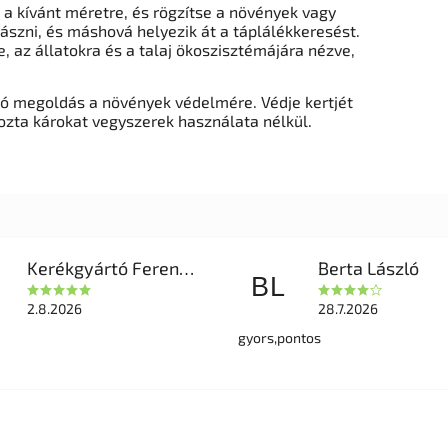
a kívánt méretre, és rögzítse a növények vagy
ászni, és máshová helyezik át a táplálékkeresést.
 az állatokra és a talaj ökoszisztémájára nézve,
ató megoldás a növények védelmére. Védje kertjét
zta károkat vegyszerek használata nélkül.
Kerékgyártó Ferencné
Berta László
BL
2.8.2026
28.7.2026
gyors,pontos