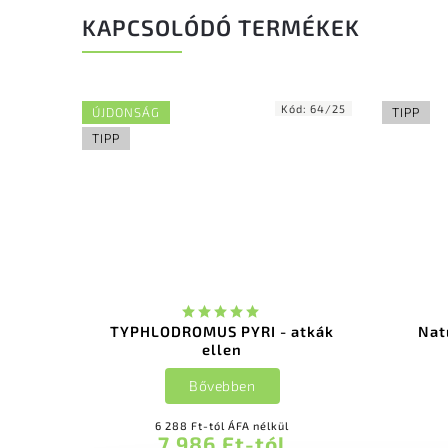
KAPCSOLÓDÓ TERMÉKEK
Kód:
64/25
ÚJDONSÁG
TIPP
TIPP
TYPHLODROMUS PYRI - atkák
Nat
ellen
Bővebben
6 288 Ft-tól ÁFA nélkül
7 986 Ft-tól