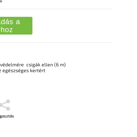
 m
dás a
rhoz
 védelmére csigák ellen (6 m)
z egészséges kertért
gosztás