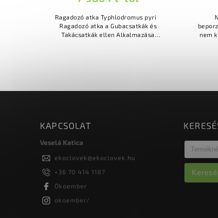
Ragadozó atka Typhlodromus pyri
N
Ragadozó atka a Gubacsatkák és
beporz
Takácsatkák ellen Alkalmazása
nem küld
gyümölcsösökben és szőlészetekben
g
Egyszeri alkalmazás és örökre...
KAPCSOLAT
KERESÉ
Veselá Katica
ekoclovek
@
ekoclovek.hu
+36 70 414 1187
Keresé
Ökoember
okoember/