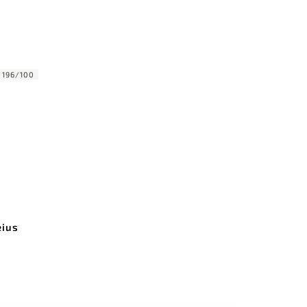
:
196/100
eius