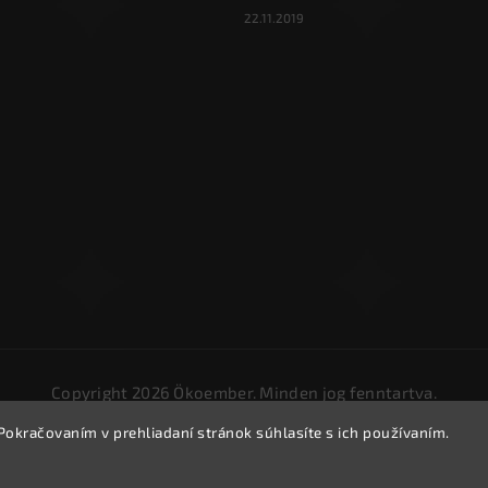
22.11.2019
Copyright 2026
Ökoember
. Minden jog fenntartva.
Süti beállítások szerkesztése
Pokračovaním v prehliadaní stránok súhlasíte s ich používaním.
Vytvořil
Shoptet
| Design
Shoptak.cz.