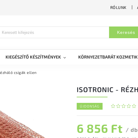
RÓLUNK
Keresés
KIEGÉSZÍTŐ KÉSZÍTMÉNYEK
KÖRNYEZETBARÁT KOZMETI
ézháló csigák ellen
ISOTRONIC - RÉZ
ÚJDONSÁG
6 856 Ft
/ db