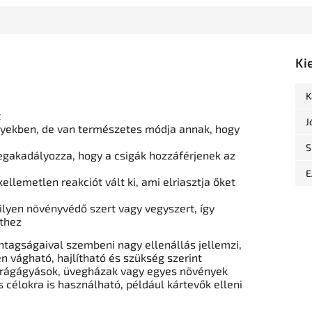
Ki
K
t
J
nyekben, de van természetes módja annak, hogy
S
egakadályozza, hogy a csigák hozzáférjenek az
E
kellemetlen reakciót vált ki, ami elriasztja őket
yen növényvédő szert vagy vegyszert, így
rthez
ontagságaival szembeni nagy ellenállás jellemzi,
n vágható, hajlítható és szükség szerint
virágágyások, üvegházak vagy egyes növények
 célokra is használható, például kártevők elleni