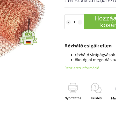
5 398 Ft ÁFA nélkül
1 142,67 Ft / 1
Hozzáa
kosá
Rézháló csigák ellen
rézháló virágágyások
ökológiai megoldás a
Részletes információ
Nyomtatás
Kérdés
Me