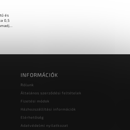
tű és
ámadja
olytetű
INFORMÁCIÓK
Rólunk
Általános szerződési feltételek
Fizetési módok
Házhozszállítási információk
Elérhetőség
Adatvédelmi nyilatkozat