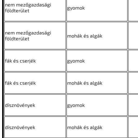
nem mezőgazdasági
gyomok
földterület
nem mezőgazdasági
mohák és algák
földterület
fák és cserjék
gyomok
fák és cserjék
mohák és algák
dísznövények
gyomok
dísznövények
mohák és algák