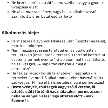
Ne kezelje erős napsütésben, szélben vagy a gyomok
virágzása alatt
Ne alkalmazza esőben, vagy ha az alkalmazástól
számított 3 órán belül eső várható
Alkalmazás ideje:
Permetezés a gyomok kikelése után (posztemergens),
március - október
Nem mezőgazdasági területeken és burkolatlan
területeken (utak, járdák, teraszok) történő használat
esetén a termék évente 1-2 alkalommal használható,
ha szükséges, 14 nap után ismételje meg a
permetezést
Ha fák és rácsok körüli területeken használják, a
terméket évente 1-3 alkalommal lehet használni, ha
szükséges, 14 nap után ismételje meg a permetezést.
Dísznövények,
zöldségek vagy szőlő
vetése, ill.
ültetés előtt történő használatakor
permetezzen
néhány nappal vetés vagy ültetés előtt - max.
Évente 1x