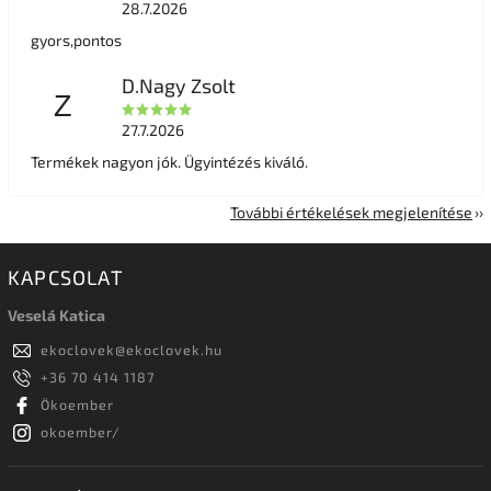
28.7.2026
gyors,pontos
D.Nagy Zsolt
Z
27.7.2026
Termékek nagyon jók. Ügyintézés kiváló.
További értékelések megjelenítése
KAPCSOLAT
Veselá Katica
ekoclovek
@
ekoclovek.hu
+36 70 414 1187
Ökoember
okoember/