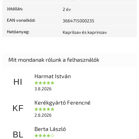
Jótállás
:
2 év
EAN vonalkód
:
3664715000235
Hatóanyag
:
Kaprilsav és kaprinsav
Harmat István
HI
3.8.2026
Kerékgyártó Ferencné
KF
2.8.2026
Berta László
BL