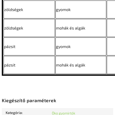
zöldségek
gyomok
zöldségek
mohák és algák
pázsit
gyomok
pázsit
mohák és algák
Kiegészítő paraméterek
Kategória
:
Öko gyomirtók