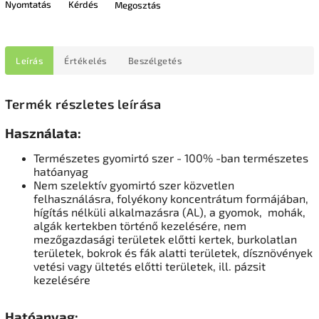
Nyomtatás
Kérdés
Megosztás
Leírás
Értékelés
Beszélgetés
Termék részletes leírása
Használata:
Természetes gyomirtó szer - 100% -ban természetes
hatóanyag
Nem szelektív gyomirtó szer közvetlen
felhasználásra, folyékony koncentrátum formájában,
hígítás nélküli alkalmazásra (AL), a gyomok,
mohák,
algák kertekben történő kezelésére, nem
mezőgazdasági területek előtti kertek, burkolatlan
területek, bokrok és fák alatti területek,
dísznövények
vetési vagy ültetés előtti
területek
, ill. pázsit
kezelésére
Hatóanyag: