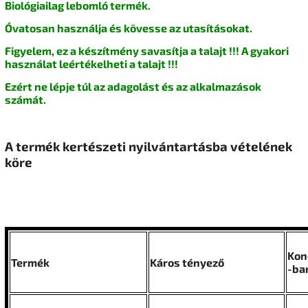
Biológiailag lebomló termék.
Óvatosan használja és kövesse az utasításokat.
Figyelem, ez a készítmény savasítja a talajt !!!
A gyakori
használat leértékelheti a talajt !!!
Ezért ne lépje túl az adagolást és az alkalmazások
számát.
A termék kertészeti nyilvántartásba vételének
köre
Kon
Termék
Káros tényező
-ba