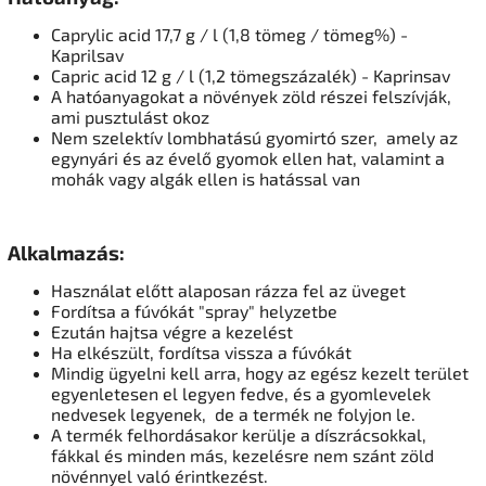
Caprylic acid 17,7 g / l (1,8 tömeg / tömeg%) -
Kaprilsav
Capric acid 12 g / l (1,2 tömegszázalék) - Kaprinsav
A hatóanyagokat a növények zöld részei felszívják,
ami pusztulást okoz
Nem szelektív lombhatású gyomirtó szer,
amely az
egynyári és az évelő gyomok ellen hat, valamint a
mohák vagy algák ellen is hatással van
Alkalmazás:
Használat előtt alaposan rázza fel az üveget
Fordítsa a fúvókát "spray" helyzetbe
Ezután hajtsa végre a kezelést
Ha elkészült, fordítsa vissza a fúvókát
Mindig ügyelni kell arra, hogy az egész kezelt terület
egyenletesen el legyen fedve, és a gyomlevelek
nedvesek legyenek,
de a termék ne folyjon le.
A termék felhordásakor kerülje a díszrácsokkal,
fákkal és minden más, kezelésre nem szánt zöld
növénnyel való érintkezést.