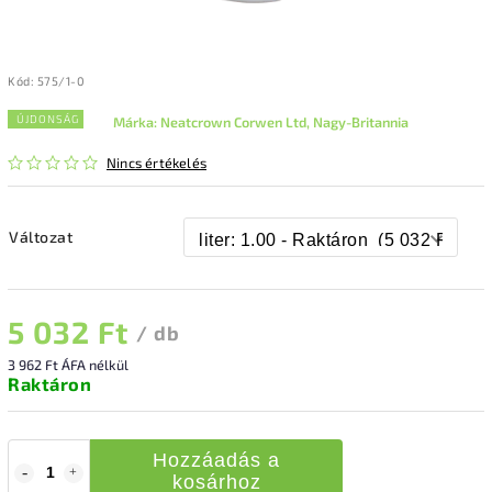
Kód:
575/1-0
ÚJDONSÁG
Márka:
Neatcrown Corwen Ltd, Nagy-Britannia
Nincs értékelés
Változat
5 032 Ft
/ db
3 962 Ft ÁFA nélkül
Raktáron
Hozzáadás a
kosárhoz