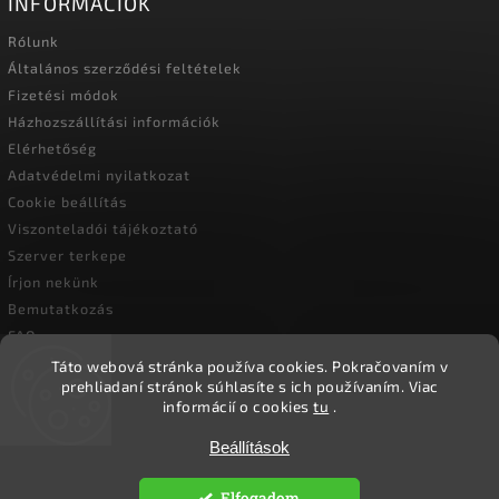
INFORMÁCIÓK
Rólunk
Általános szerződési feltételek
Fizetési módok
Házhozszállítási információk
Elérhetőség
Adatvédelmi nyilatkozat
Cookie beállítás
Viszonteladói tájékoztató
Szerver terkepe
Írjon nekünk
Bemutatkozás
FAQ
Vásárlási útmutató
Táto webová stránka používa cookies.
Pokračovaním v
prehliadaní stránok súhlasíte s ich používaním.
Viac
informácií o cookies
tu
.
Copyright 2026
Ökoember
Beállítások
. Minden jog fenntartva.
Süti beállítások szerkesztése
Elfogadom