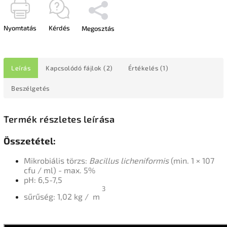
Nyomtatás
Kérdés
Megosztás
Leírás
Kapcsolódó fájlok (2)
Értékelés (1)
Beszélgetés
Termék részletes leírása
Összetétel:
Mikrobiális törzs:
Bacillus licheniformis
(min. 1 × 107
cfu / ml) - max.
5%
pH: 6,5-7,5
3
sűrűség: 1,02 kg /
m