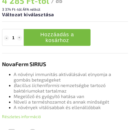
4 285 Ft
-tól
/ db
3 374 Ft
-tól ÁFA nélkül
Változat kiválasztása
Hozzáadás a
kosárhoz
NovaFerm SIRIUS
A növényi immunitás aktiválásával elnyomja a
gombás betegségeket
Bacillus licheniformis
nemzetségbe tartozó
baktériumokat tartalmaz
Megelőző és gyógyító hatása van
Növeli a terméshozamot és annak minőségét
A növények vitálisabbak és ellenállóbbak
Részletes információ