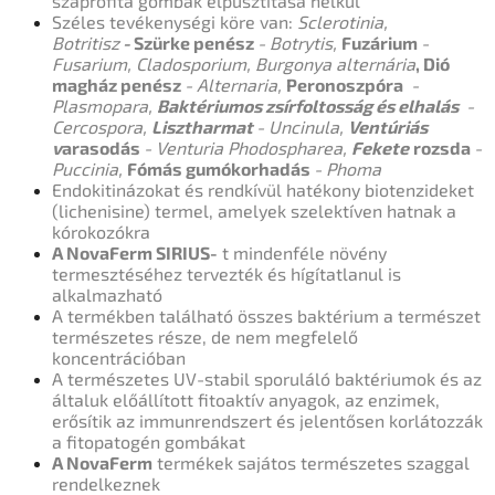
szaprofita gombák elpusztítása nélkül
Széles tevékenységi köre van:
Sclerotinia,
Botritisz
-
Szürke penész
- Botrytis,
Fuzárium
-
Fusarium, Cladosporium, Burgonya alternária
, Dió
magház penész
- Alternaria,
Peronoszpóra
-
Plasmopara,
Baktériumos zsírfoltosság és elhalás
-
Cercospora,
Lisztharmat
- Uncinula,
Ventúriás
v
arasodás
- Venturia Phodospharea,
Fekete
rozsda
-
Puccinia,
Fómás gumókorhadás
- Phoma
Endokitinázokat és rendkívül hatékony biotenzideket
(lichenisine) termel, amelyek szelektíven hatnak a
kórokozókra
A NovaFerm SIRIUS-
t mindenféle növény
termesztéséhez tervezték és hígítatlanul is
alkalmazható
A termékben található összes baktérium a természet
természetes része, de nem megfelelő
koncentrációban
A természetes UV-stabil sporuláló baktériumok és az
általuk előállított fitoaktív anyagok, az enzimek,
erősítik az immunrendszert és jelentősen korlátozzák
a fitopatogén gombákat
A NovaFerm
termékek
sajátos természetes szaggal
rendelkeznek