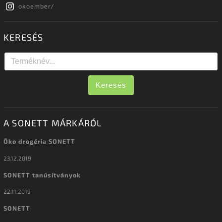
okoember/
KERESÉS
Keresés
A SONETT MÁRKÁRÓL
Öko drogéria SONETT
23.12.2019
SONETT tanúsítványok
22.11.2019
SONETT