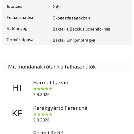
Jótállás
:
2 év
Felhasználás
:
Ökogazdaságokban
Hatóanyag
:
Baktérie Bacillus licheniformis
Termék típusa
:
Baktérium lombtrágya
Harmat István
HI
3.8.2026
Kerékgyártó Ferencné
KF
2.8.2026
Berta László