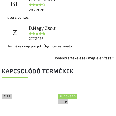
BL
28.7.2026
gyors,pontos
D.Nagy Zsolt
Z
27.7.2026
Termékek nagyon jók. Ügyintézés kiváló.
További értékelések megjelenítése
KAPCSOLÓDÓ TERMÉKEK
TIPP
ÚJDONSÁG
TIPP