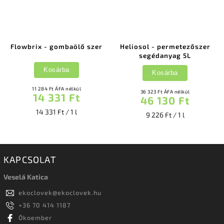
Flowbrix - gombaölő szer
Heliosol - permetezőszer
segédanyag 5L
Kosárba
Kosárba
11 284 Ft ÁFA nélkül
36 323 Ft ÁFA nélkül
14 331 Ft
46 130 Ft
14 331 Ft / 1 l
9 226 Ft / 1 l
KAPCSOLAT
Veselá Katica
ekoclovek
@
ekoclovek.hu
+36 70 414 1187
Ökoember