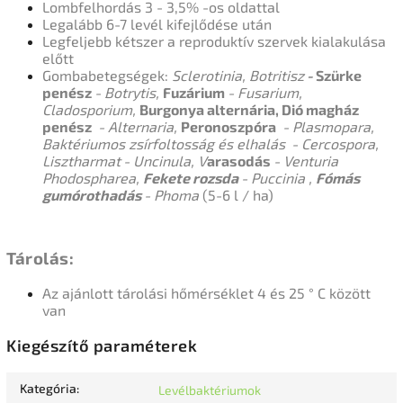
Lombfelhordás 3 - 3,5% -os oldattal
Legalább 6-7 levél kifejlődése után
Legfeljebb kétszer a reproduktív szervek kialakulása
előtt
Gombabetegségek:
Sclerotinia, Botritisz
-
Szürke
penész
- Botrytis,
Fuzárium
- Fusarium,
Cladosporium,
Burgonya alternária, Dió magház
penész
- Alternaria,
Peronoszpóra
- Plasmopara,
Baktériumos zsírfoltosság és elhalás
- Cercospora,
Lisztharmat
- Uncinula, V
arasodás
- Venturia
Phodospharea,
Fekete rozsda
- Puccinia ,
Fómás
gumórothadás
- Phoma
(5-6 l / ha)
Tárolás:
Az ajánlott tárolási hőmérséklet 4 és 25 ° C között
van
Kiegészítő paraméterek
Kategória
:
Levélbaktériumok