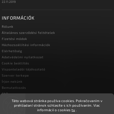
22.11.2019
INFORMÁCIÓK
Rólunk
Általános szerződési feltételek
Fizetési módok
Házhozszállítási információk
Elérhetőség
Adatvédelmi nyilatkozat
Cookie beállítás
Viszonteladói tájékoztató
Szerver terkepe
Írjon nekünk
Bemutatkozás
FAQ
Vásárlási útmutató
Táto webová stránka používa cookies.
Pokračovaním v
prehliadaní stránok súhlasíte s ich používaním.
Viac
informácií o cookies
tu
.