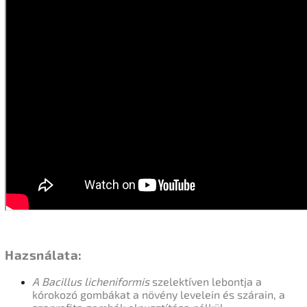
Hazsnálata:
A Bacillus licheniformis
szelektíven lebontja a
kórokozó gombákat a növény levelein és szárain, a