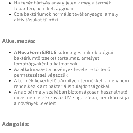
Ha fehér hártyás anyag jelenik meg a termék
felületén, nem kell aggódni
Ez a baktériumok normális tevékenysége, amely
aktivitásukat tükrözi
Alkalmazás:
A NovaFerm SIRIUS
különleges mikrobiológiai
baktériumtörzseket tartalmaz, amelyet
lombtrágyaként alkalmaznak
Az alkalmazást a növények leveleire történő
permetezéssel végezzük
A termék keverhető bármilyen termékkel, amely nem
rendelkezik antibakteriális tulajdonságokkal
A nap bármely szakában biztonságosan használható,
mivel nem érzékeny az UV-sugárzásra, nem károsítja
a növények leveleit
Adagolás: