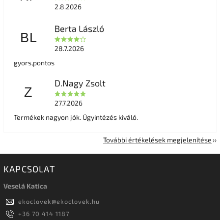
2.8.2026
Berta László
BL
28.7.2026
gyors,pontos
D.Nagy Zsolt
Z
27.7.2026
Termékek nagyon jók. Ügyintézés kiváló.
További értékelések megjelenítése
KAPCSOLAT
Veselá Katica
ekoclovek
@
ekoclovek.hu
+36 70 414 1187