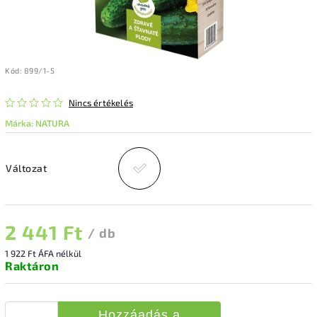
Kód:
899/1-5
Nincs értékelés
Márka:
NATURA
Változat
2 441 Ft
/ db
1 922 Ft ÁFA nélkül
Raktáron
Hozzáadás a