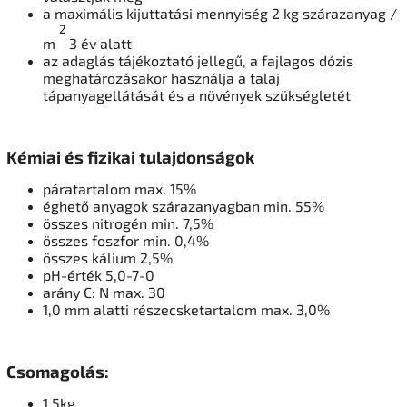
a maximális kijuttatási mennyiség 2 kg szárazanyag /
2
m
3 év alatt
az adaglás tájékoztató jellegű, a fajlagos dózis
meghatározásakor használja a talaj
tápanyagellátását és a növények szükségletét
Kémiai és fizikai tulajdonságok
páratartalom max.
15%
éghető anyagok szárazanyagban min.
55%
összes nitrogén min.
7,5%
összes foszfor min.
0,4%
összes kálium 2,5%
pH-érték 5,0-7-0
arány C: N max.
30
1,0 mm alatti részecsketartalom max.
3,0%
Csomagolás:
1,5kg