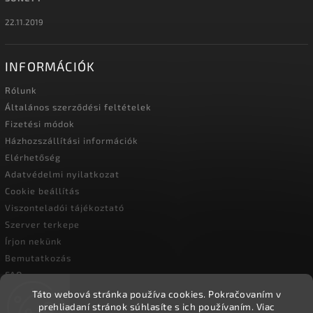
22.11.2019
INFORMÁCIÓK
Rólunk
Általános szerződési feltételek
Fizetési módok
Házhozszállítási információk
Elérhetőség
Adatvédelmi nyilatkozat
Cookie beállítás
Viszonteladói tájékoztató
Szerver terkepe
Írjon nekünk
Bemutatkozás
FAQ
Vásárlási útmutató
Táto webová stránka používa cookies.
Pokračovaním v
prehliadaní stránok súhlasíte s ich používaním.
Viac