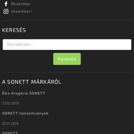
Ökoember
okoember/
KERESÉS
Keresés
A SONETT MÁRKÁRÓL
Öko drogéria SONETT
23.12.2019
SONETT tanúsítványok
22.11.2019
SONETT