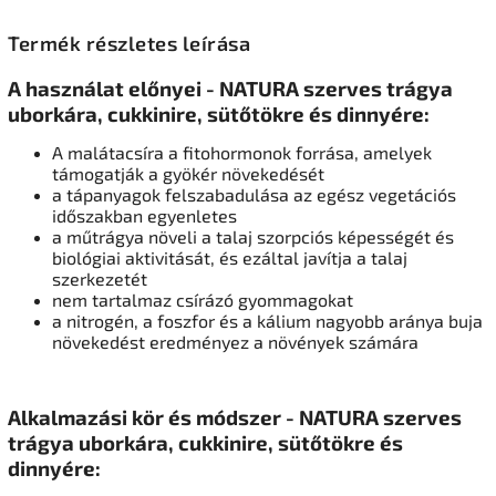
Termék részletes leírása
A használat előnyei - NATURA szerves trágya
uborkára, cukkinire, sütőtökre és dinnyére:
A malátacsíra a fitohormonok forrása, amelyek
támogatják a gyökér növekedését
a tápanyagok felszabadulása az egész vegetációs
időszakban egyenletes
a műtrágya növeli a talaj szorpciós képességét és
biológiai aktivitását, és ezáltal javítja a talaj
szerkezetét
nem tartalmaz csírázó gyommagokat
a nitrogén, a foszfor és a kálium nagyobb aránya buja
növekedést eredményez a növények számára
Alkalmazási kör és módszer - NATURA szerves
trágya uborkára, cukkinire, sütőtökre és
dinnyére: