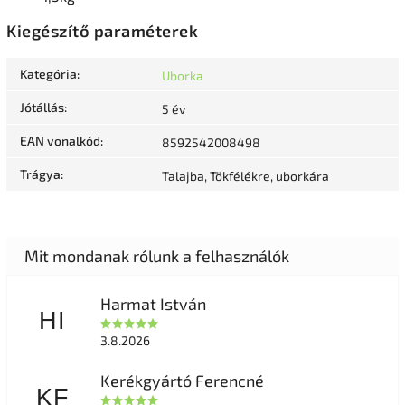
Kiegészítő paraméterek
Kategória
:
Uborka
Jótállás
:
5 év
EAN vonalkód
:
8592542008498
Trágya
:
Talajba, Tökfélékre, uborkára
Harmat István
HI
3.8.2026
Kerékgyártó Ferencné
KF