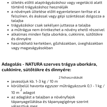
ültetés előtti alaptrágyázáshoz vagy vegetáció alatt
történő trágyázáshoz használják
a növények ültetése előtt egyenletesen terítse el a
felszínen, és ásással vagy gépi szántással dolgozza a
talajba
trágyázáskor csak sekélyen juttassa a talajba
a műtrágya nem érintkezhet a növény ehető részeivel
alkalmas minden fajta uborkára, cukkinire, sütőtökre
és dinnyére
használható kertekben, gőzházakban, üvegházakban
vagy magaságyásokban
Adagolás - NATURA szerves trágya uborkára,
cukkinire, sütőtökre és dinnyére:
2 felhasználását
javasoljuk kb. 1-3 kg / 10 m
körülbelül havonta egyszer műtrágyázzunk 0,1 - 1 kg /
2
10 m
adagot
az adaglást a talajban a növényfajok
tápanyagellátása és tápanyagigénye szerint
választjuk meg