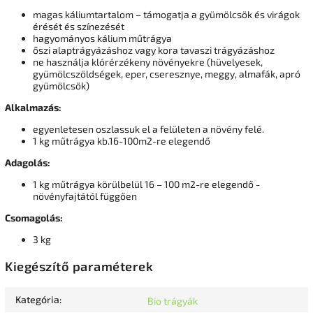
magas káliumtartalom – támogatja a gyümölcsök és virágok
érését és színezését
hagyományos kálium műtrágya
őszi alaptrágyázáshoz vagy kora tavaszi trágyázáshoz
ne használja klórérzékeny növényekre (hüvelyesek,
gyümölcszöldségek, eper, cseresznye, meggy, almafák, apró
gyümölcsök)
Alkalmazás:
egyenletesen oszlassuk el a felületen a növény felé.
1 kg műtrágya kb.16-100m2-re elegendő
Adagolás:
1 kg műtrágya körülbelül 16 – 100 m2-re elegendő -
növényfajtától függően
Csomagolás:
3 kg
Kiegészítő paraméterek
Kategória
:
Bio trágyák