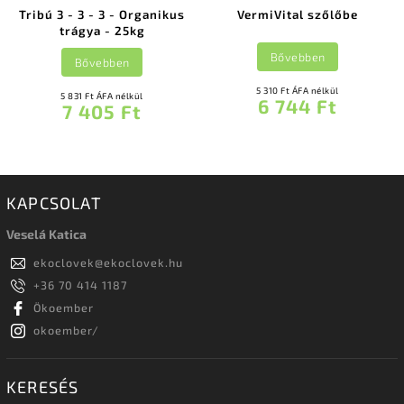
Tribú 3 - 3 - 3 - Organikus
VermiVital szőlőbe
trágya - 25kg
Bővebben
Bővebben
5 310 Ft ÁFA nélkül
5 831 Ft ÁFA nélkül
6 744 Ft
7 405 Ft
KAPCSOLAT
Veselá Katica
ekoclovek
@
ekoclovek.hu
+36 70 414 1187
Ökoember
okoember/
KERESÉS