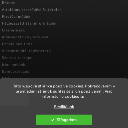
Rólunk
Általános szerződési feltételek
Fizetési módok
Házhozszállítási információk
Elérhetőség
Adatvédelmi nyilatkozat
Cookie beállítás
Viszonteladói tájékoztató
Szerver terkepe
Írjon nekünk
Bemutatkozás
FAQ
Vásárlási útmutató
Táto webová stránka používa cookies.
Pokračovaním v
prehliadaní stránok súhlasíte s ich používaním.
Viac
informácií o cookies
tu
.
Beállítások
Copyright 2026
Ökoember
. Minden jog fenntartva.
Süti beállítások szerkesztése
Elfogadom
Vytvořil
Shoptet
| Design
Shoptak.cz.