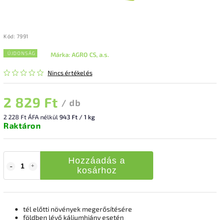
Kód:
7991
ÚJDONSÁG
Márka:
AGRO CS, a.s.
Nincs értékelés
2 829 Ft
/ db
2 228 Ft ÁFA nélkül
943 Ft / 1 kg
Raktáron
Hozzáadás a
kosárhoz
tél előtti növények megerősítésére
földben lévő káliumhiány esetén