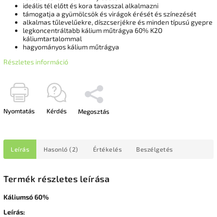
ideális tél előtt és kora tavasszal alkalmazni
támogatja a gyümölcsök és virágok érését és színezését
alkalmas tűlevelűekre, díszcserjékre és minden típusú gyepre
legkoncentráltabb kálium műtrágya 60% K2O
káliumtartalommal
hagyományos kálium műtrágya
Részletes információ
Nyomtatás
Kérdés
Megosztás
Leírás
Hasonló (2)
Értékelés
Beszélgetés
Termék részletes leírása
Káliumsó 60%
Leírás: