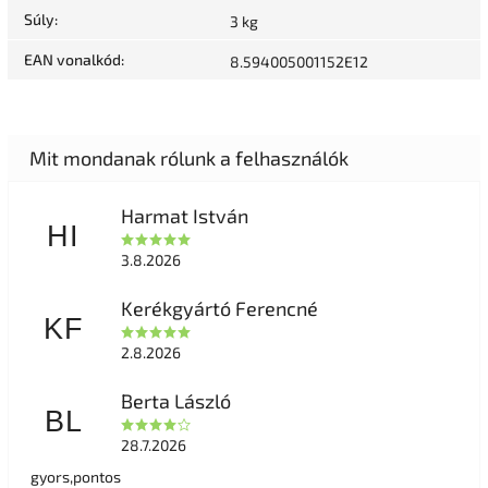
Súly
:
3 kg
EAN vonalkód
:
8.594005001152E12
Harmat István
HI
3.8.2026
Kerékgyártó Ferencné
KF
2.8.2026
Berta László
BL
28.7.2026
gyors,pontos