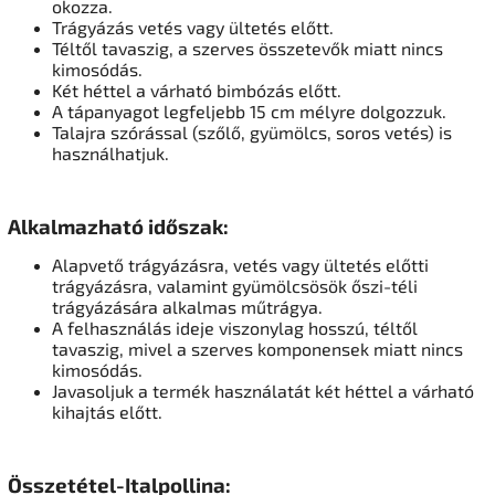
okozza.
Trágyázás vetés vagy ültetés előtt.
Téltől tavaszig, a szerves összetevők miatt nincs
kimosódás.
Két héttel a várható bimbózás előtt.
A tápanyagot legfeljebb 15 cm mélyre dolgozzuk.
Talajra szórással (szőlő, gyümölcs, soros vetés) is
használhatjuk.
Alkalmazható időszak:
Alapvető trágyázásra, vetés vagy ültetés előtti
trágyázásra, valamint gyümölcsösök őszi-téli
trágyázására alkalmas műtrágya.
A felhasználás ideje viszonylag hosszú, téltől
tavaszig, mivel a szerves komponensek miatt nincs
kimosódás.
Javasoljuk a termék használatát két héttel a várható
kihajtás előtt.
Összetétel-Italpollina: