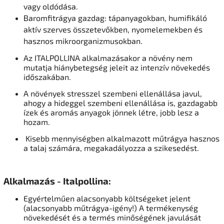
vagy oldódása.
Baromfitrágya gazdag: tápanyagokban, humifikáló
aktív szerves összetevőkben, nyomelemekben és
hasznos mikroorganizmusokban.
Az ITALPOLLINA alkalmazásakor a növény nem
mutatja hiánybetegség jeleit az intenzív növekedés
időszakában.
A növények stresszel szembeni ellenállása javul,
ahogy a hideggel szembeni ellenállása is, gazdagabb
ízek és aromás anyagok jönnek létre, jobb lesz a
hozam.
Kisebb mennyiségben alkalmazott műtrágya hasznos
a talaj számára, megakadályozza a szikesedést.
Alkalmazás - Italpollina:
Egyértelműen alacsonyabb költségeket jelent
(alacsonyabb műtrágya-igény!) A termékenység
növekedését és a termés minőségének javulását