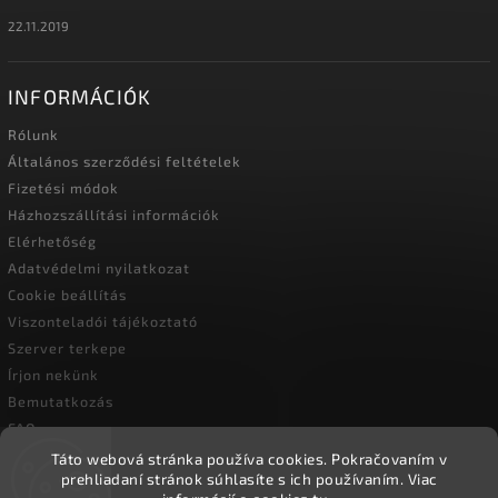
22.11.2019
INFORMÁCIÓK
Rólunk
Általános szerződési feltételek
Fizetési módok
Házhozszállítási információk
Elérhetőség
Adatvédelmi nyilatkozat
Cookie beállítás
Viszonteladói tájékoztató
Szerver terkepe
Írjon nekünk
Bemutatkozás
FAQ
Vásárlási útmutató
Táto webová stránka používa cookies.
Pokračovaním v
prehliadaní stránok súhlasíte s ich používaním.
Viac