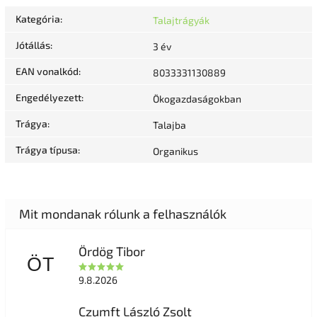
Kategória
:
Talajtrágyák
Jótállás
:
3 év
EAN vonalkód
:
8033331130889
Engedélyezett
:
Ökogazdaságokban
Trágya
:
Talajba
Trágya típusa
:
Organikus
Ördög Tibor
ÖT
9.8.2026
Czumft László Zsolt