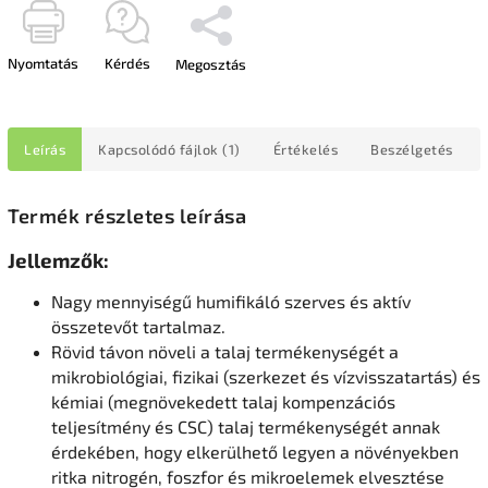
Nyomtatás
Kérdés
Megosztás
Leírás
Kapcsolódó fájlok (1)
Értékelés
Beszélgetés
Termék részletes leírása
Jellemzők:
Nagy mennyiségű humifikáló szerves és aktív
összetevőt tartalmaz.
Rövid távon növeli a talaj termékenységét a
mikrobiológiai, fizikai (szerkezet és vízvisszatartás) és
kémiai (megnövekedett talaj kompenzációs
teljesítmény és CSC) talaj termékenységét annak
érdekében, hogy elkerülhető legyen a növényekben
ritka nitrogén, foszfor és mikroelemek elvesztése