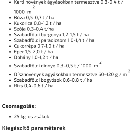
Kerti növények ágyásokban termesztve 0,3-0,4 t /
2
1000
m
Búza 0,5-0,7 t / ha
Kukorica 0,8-1,2 t / ha
Szója 0,3-0,4 t/ha
Szabadföldi burgonya 1,2-1,5 t / ha
Szabadföldi paradicsom 1,0-1,4 t / ha
Cukorrépa 0,7-1,0 t / ha
Eper 1,5-2,0 t / ha
Dohány 1,0-1,2 t / ha
2
Szabadföldi dinnye 0,3–0,5 t / 1000
m
2
Dísznövények ágyásokban termesztve 60–120 g /
m
Szabadföldi bogyósok 0,6-0,8 t / ha
Rizs 0,4-0,6 t / ha
Csomagolás:
25 kg-os zsákok
Kiegészítő paraméterek