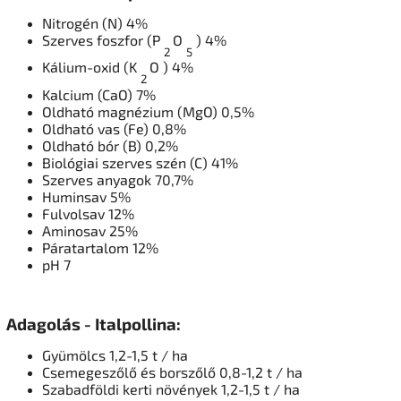
Nitrogén (N) 4%
Szerves foszfor (P
O
) 4%
2
5
Kálium-oxid (K
O
) 4%
2
Kalcium (CaO) 7%
Oldható magnézium (MgO) 0,5%
Oldható vas (Fe) 0,8%
Oldható bór (B) 0,2%
Biológiai szerves szén (C) 41%
Szerves anyagok 70,7%
Huminsav 5%
Fulvolsav 12%
Aminosav 25%
Páratartalom 12%
pH 7
Adagolás - Italpollina:
Gyümölcs 1,2-1,5 t / ha
Csemegeszőlő és borszőlő 0,8-1,2 t / ha
Szabadföldi kerti növények 1,2-1,5 t / ha