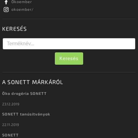
Ökoember
okoember/
KERESÉS
Keresés
A SONETT MÁRKÁRÓL
Öko drogéria SONETT
23.12.2019
SONETT tanúsítványok
22.11.2019
SONETT