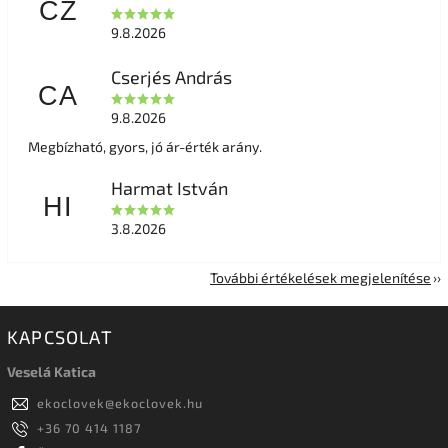
CZ
9.8.2026
Cserjés András
CA
9.8.2026
Megbízható, gyors, jó ár-érték arány.
Harmat István
HI
3.8.2026
További értékelések megjelenítése
KAPCSOLAT
Veselá Katica
ekoclovek
@
ekoclovek.hu
+36 70 414 1187