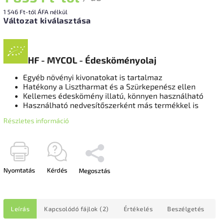
1 546 Ft
-tól ÁFA nélkül
Változat kiválasztása
HF - MYCOL - Édesköményolaj
Egyéb növényi kivonatokat is tartalmaz
Hatékony a Lisztharmat és a Szürkepenész ellen
Kellemes édeskömény illatú, könnyen használható
Használható nedvesítőszerként más termékkel is
Részletes információ
Nyomtatás
Kérdés
Megosztás
Leírás
Kapcsolódó fájlok (2)
Értékelés
Beszélgetés