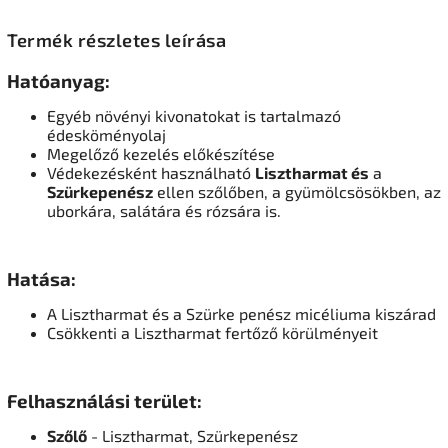
Termék részletes leírása
Hatóanyag:
Egyéb növényi kivonatokat is tartalmazó
édesköményolaj
Megelőző kezelés előkészítése
Védekezésként használható
L
isztharmat és
a
Szürkepenész
ellen szőlőben, a gyümölcsösökben, az
uborkára, salátára és rózsára is.
Hatása:
A Lisztharmat és a Szürke penész micéliuma kiszárad
Csökkenti a Lisztharmat fertőző körülményeit
Felhasználási terület:
Szőlő
- Lisztharmat, Szürkepenész