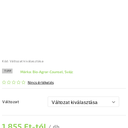
Kód:
Változat kiválasztása
TIPP
Márka:
Bio-Agrar-Counsel, Svájc
Nincs értékelés
Változat
1 855 Ft
-tól
/ db