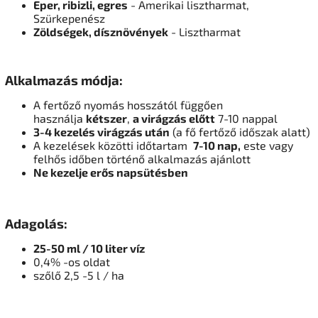
Eper, ribizli, egres
- Amerikai lisztharmat,
Szürkepenész
Zöldségek, dísznövények
- Lisztharmat
Alkalmazás módja:
A fertőző nyomás hosszától függően
használja
kétszer
,
a virágzás előtt
7-10 nappal
3-4 kezelés virágzás után
(a fő fertőző időszak alatt)
A kezelések közötti időtartam
7-10 nap,
este vagy
felhős időben történő alkalmazás ajánlott
Ne kezelje erős napsütésben
Adagolás:
25-50 ml / 10 liter víz
0,4% -os oldat
szőlő 2,5 -5 l / ha