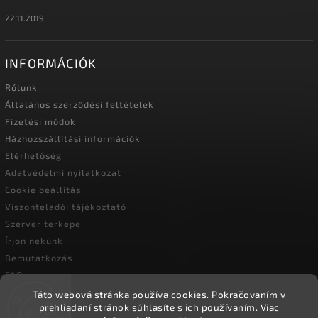
22.11.2019
INFORMÁCIÓK
Rólunk
Általános szerződési feltételek
Fizetési módok
Házhozszállítási információk
Elérhetőség
Adatvédelmi nyilatkozat
Cookie beállítás
Viszonteladói tájékoztató
Szerver terkepe
Írjon nekünk
Bemutatkozás
FAQ
Vásárlási útmutató
Táto webová stránka používa cookies.
Pokračovaním v
prehliadaní stránok súhlasíte s ich používaním.
Viac