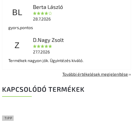
Berta László
BL
28.7.2026
gyors,pontos
D.Nagy Zsolt
Z
27.7.2026
Termékek nagyon jók. Ügyintézés kiváló.
További értékelések megjelenítése
KAPCSOLÓDÓ TERMÉKEK
TIPP