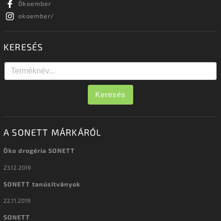
Ökoember
okoember/
KERESÉS
Keresés
A SONETT MÁRKÁRÓL
Öko drogéria SONETT
23.12.2019
SONETT tanúsítványok
22.11.2019
SONETT