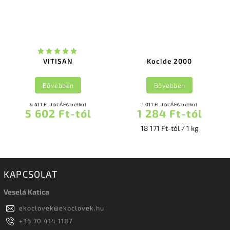
VITISAN
Kocide 2000
Bővebben
Bővebben
4 411 Ft-tól ÁFA nélkül
1 011 Ft-tól ÁFA nélkül
5 602 Ft-tól
1 284 Ft-tól
18 171 Ft-tól / 1 kg
KAPCSOLAT
Veselá Katica
ekoclovek
@
ekoclovek.hu
+36 70 414 1187