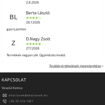
2.8.2026
Berta László
BL
28.7.2026
gyors,pontos
D.Nagy Zsolt
Z
27.7.2026
Termékek nagyon jók. Ügyintézés kiváló.
További értékelések megjelenítése
KAPCSOLAT
Veselá Katica
ekoclovek
@
ekoclovek.hu
+36 70 414 1187