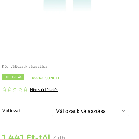
Kód:
Változat kiválasztása
ÚJDONSÁG
Márka:
SONETT
Nincs értékelés
Változat
1 441 Ft
-tól
/ db