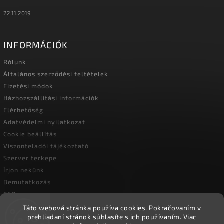
22.11.2019
INFORMÁCIÓK
Rólunk
Általános szerződési feltételek
Fizetési módok
Házhozszállítási információk
Elérhetőség
Adatvédelmi nyilatkozat
Cookie beállítás
Viszonteladói tájékoztató
Szerver terkepe
Írjon nekünk
Bemutatkozás
FAQ
Vásárlási útmutató
Táto webová stránka používa cookies.
Pokračovaním v
prehliadaní stránok súhlasíte s ich používaním.
Viac