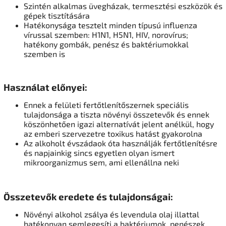
Szintén alkalmas üvegházak, termesztési eszközök és
gépek tisztítására
Hatékonysága tesztelt minden típusú influenza
vírussal szemben: H1N1, H5N1, HIV, norovírus;
hatékony gombák, penész és baktériumokkal
szemben is
Használat előnyei:
Ennek a felületi fertőtlenítőszernek speciális
tulajdonsága a tiszta növényi összetevők és ennek
köszönhetően igazi alternatívát jelent anélkül, hogy
az emberi szervezetre toxikus hatást gyakorolna
Az alkoholt évszádaok óta használják fertőtlenítésre
és napjainkig sincs egyetlen olyan ismert
mikroorganizmus sem, ami ellenállna neki
Összetevők eredete és tulajdonságai:
Növényi alkohol zsálya és levendula olaj illattal
hatékonyan semlegesíti a baktériumok, penészek,