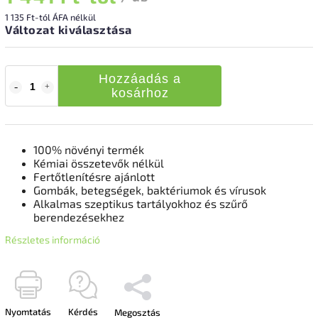
1 135 Ft
-tól ÁFA nélkül
Változat kiválasztása
Hozzáadás a
kosárhoz
100% növényi termék
Kémiai összetevők nélkül
Fertőtlenítésre ajánlott
Gombák, betegségek, baktériumok és vírusok
Alkalmas szeptikus tartályokhoz és szűrő
berendezésekhez
Részletes információ
Nyomtatás
Kérdés
Megosztás