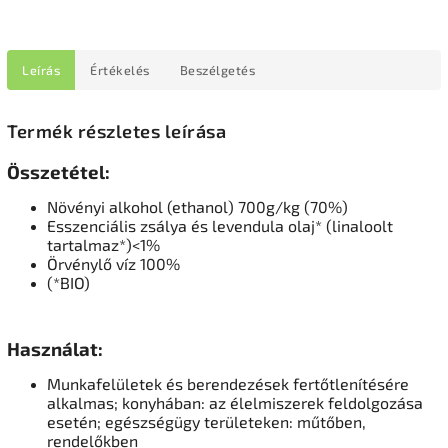
Leírás
Értékelés
Beszélgetés
Termék részletes leírása
Összetétel:
Növényi alkohol (ethanol) 700g/kg (70%)
Esszenciális zsálya és levendula olaj* (linaloolt
tartalmaz*)<1%
Örvénylő víz 100%
(*BIO)
Használat:
Munkafelületek és berendezések fertőtlenítésére
alkalmas; konyhában: az élelmiszerek feldolgozása
esetén; egészségügy területeken: műtőben,
rendelőkben