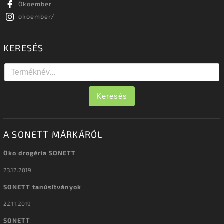
Ökoember
okoember/
KERESÉS
Keresés
A SONETT MÁRKÁRÓL
Öko drogéria SONETT
23.12.2019
SONETT tanúsítványok
22.11.2019
SONETT