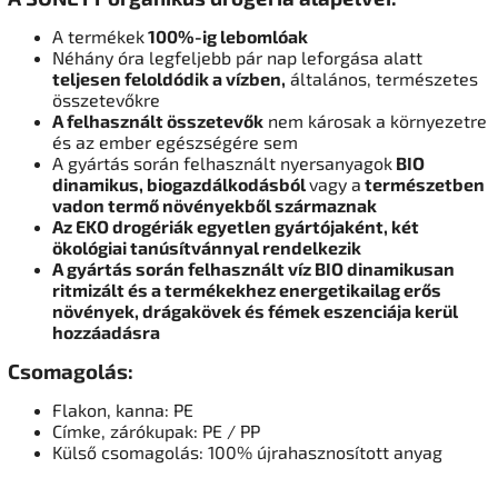
A termékek
100%-ig lebomlóak
Néhány óra legfeljebb pár nap leforgása alatt
teljesen feloldódik a vízben,
általános, természetes
összetevőkre
A felhasznált összetevők
nem károsak a környezetre
és az ember egészségére sem
A gyártás során felhasznált nyersanyagok
BIO
dinamikus, biogazdálkodásból
vagy a
természetben
vadon termő növényekből származnak
Az EKO drogériák egyetlen gyártójaként, két
ökológiai tanúsítvánnyal rendelkezik
A gyártás során felhasznált víz BIO dinamikusan
ritmizált és a termékekhez energetikailag erős
növények, drágakövek és fémek eszenciája kerül
hozzáadásra
Csomagolás:
Flakon, kanna: PE
Címke, zárókupak: PE / PP
Külső csomagolás: 100% újrahasznosított anyag