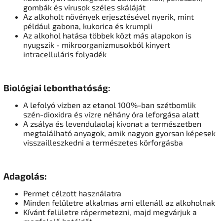
gombák és vírusok széles skáláját
Az alkoholt növények erjesztésével nyerik, mint
például gabona, kukorica és krumpli
Az alkohol hatása többek közt más alapokon is
nyugszik - mikroorganizmusokból kinyert
intracelluláris folyadék
Biológiai lebonthatóság:
A lefolyó vízben az etanol 100%-ban szétbomlik
szén-dioxidra és vízre néhány óra leforgása alatt
A zsálya és levendulaolaj kivonat a természetben
megtalálható anyagok, amik nagyon gyorsan képesek
visszailleszkedni a természetes körforgásba
Adagolás:
Permet célzott használatra
Minden felületre alkalmas ami ellenáll az alkoholnak
Kívánt felületre rápermetezni, majd megvárjuk a