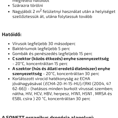
megfelelő hatóidőt
Szárazra törölni
2
Nagyjából 2
m
felületnyi használat után a helyiséget
szellőztessük át, utána folytassuk tovább
Hatóidő:
Vírusok legfeljebb 30 másodperc
Baktériumok legfeljebb 5 perc
Gombák és penészedés legfeljebb 15 perc
C szektor (közös étkezés) enyhe szennyezettség
- 20°C, koncentráltan 15 perc
A szektor (hús és állati eredetű élelmiszer) enyhe
szenyezettség
- 20°C, koncentráltan 30 perc
Korlátozott virocid hatékonyság az ECHA
jóváhagyásával (
ECHA
-20-H-15-HU
)/(RKI (2004, 47
62-66)) - (hatásos minden burkolt vírussal szemben;
nátha, HIV, HCV, HBV, herpesz, H1N1, H5N1 , MRSA és
ESBL csíra ) 20 °C, koncentráltan 30 perc
A SONETT organikus drogéria alapelvei: