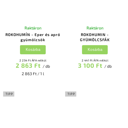
Raktáron
Raktáron
ROKOHUMÍN - Eper és apró
ROKOHUMIN -
gyümölcsök
GYÜMÖLCSFÁK
Kosárba
Kosárba
2 254 Ft ÁFA nélkül
2 441 Ft ÁFA nélkül
2 863 Ft
3 100 Ft
/ db
/ db
2 863 Ft / 1 l
TIPP
TIPP