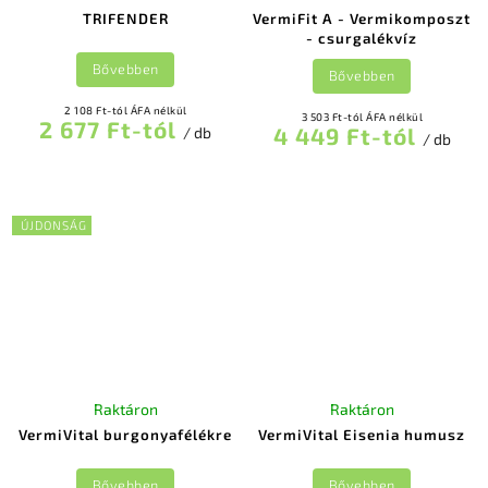
TRIFENDER
VermiFit A - Vermikomposzt
- csurgalékvíz
Bővebben
Bővebben
2 108 Ft-tól ÁFA nélkül
3 503 Ft-tól ÁFA nélkül
2 677 Ft-tól
4 449 Ft-tól
/ db
/ db
ÚJDONSÁG
Raktáron
Raktáron
VermiVital burgonyafélékre
VermiVital Eisenia humusz
Bővebben
Bővebben