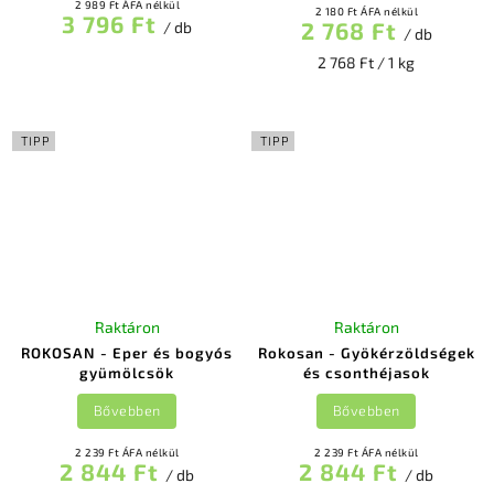
2 989 Ft ÁFA nélkül
2 180 Ft ÁFA nélkül
3 796 Ft
2 768 Ft
/ db
/ db
2 768 Ft / 1 kg
TIPP
TIPP
Raktáron
Raktáron
ROKOSAN - Eper és bogyós
Rokosan - Gyökérzöldségek
gyümölcsök
és csonthéjasok
Bővebben
Bővebben
2 239 Ft ÁFA nélkül
2 239 Ft ÁFA nélkül
2 844 Ft
2 844 Ft
/ db
/ db