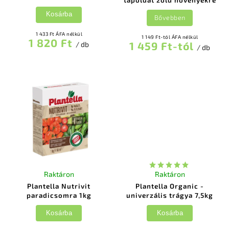
Kosárba
Bővebben
1 433 Ft ÁFA nélkül
1 149 Ft-tól ÁFA nélkül
1 820 Ft
1 459 Ft-tól
/ db
/ db
Raktáron
Raktáron
Plantella Nutrivit
Plantella Organic -
paradicsomra 1kg
univerzális trágya 7,5kg
Kosárba
Kosárba