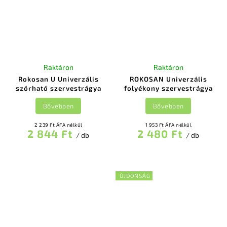
Raktáron
Raktáron
Rokosan U Univerzális
ROKOSAN Univerzális
szórható szervestrágya
folyékony szervestrágya
Bővebben
Bővebben
2 239 Ft ÁFA nélkül
1 953 Ft ÁFA nélkül
2 844 Ft
2 480 Ft
/ db
/ db
ÚJDONSÁG