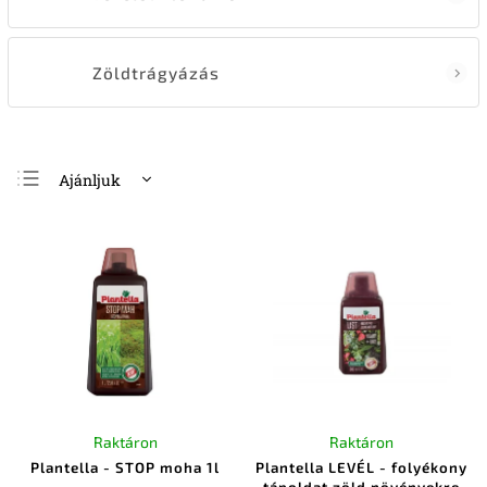
Zöldtrágyázás
Ajánljuk
Legolcsóbb elöl
Legdrágább
Legnépszerűbb
termékek
ABC szerint
Raktáron
Raktáron
Plantella - STOP moha 1l
Plantella LEVÉL - folyékony
tápoldat zöld növényekre