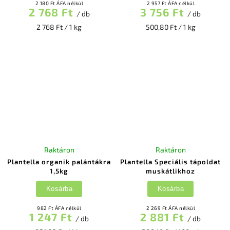
2 180 Ft ÁFA nélkül
2 957 Ft ÁFA nélkül
2 768 Ft
3 756 Ft
/ db
/ db
2 768 Ft / 1 kg
500,80 Ft / 1 kg
Raktáron
Raktáron
Plantella organik palántákra
Plantella Speciális tápoldat
1,5kg
muskátlikhoz
Kosárba
Kosárba
982 Ft ÁFA nélkül
2 269 Ft ÁFA nélkül
1 247 Ft
2 881 Ft
/ db
/ db