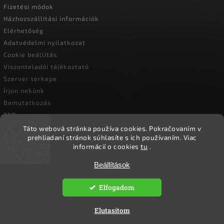
Fizetési módok
Házhozszállítási információk
Elérhetőség
Adatvédelmi nyilatkozat
Cookie beállítás
Viszonteladói tájékoztató
Szerver terkepe
Írjon nekünk
Bemutatkozás
FAQ
Vásárlási útmutató
Táto webová stránka používa cookies.
Pokračovaním v
prehliadaní stránok súhlasíte s ich používaním.
Viac
informácií o cookies
tu
.
Copyright 2026
Ökoember
. Minden jog fenntartva.
Beállítások
Süti beállítások szerkesztése
Elfogadom
Vytvořil
Shoptet
| Design
Shoptak.cz.
Elutasítom