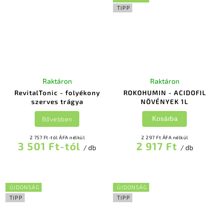
TIPP
Raktáron
Raktáron
RevitalTonic - folyékony
ROKOHUMIN - ACIDOFIL
szerves trágya
NÖVÉNYEK 1L
Bővebben
Kosárba
2 757 Ft-tól ÁFA nélkül
2 297 Ft ÁFA nélkül
3 501 Ft-tól
2 917 Ft
/ db
/ db
ÚJDONSÁG
ÚJDONSÁG
TIPP
TIPP