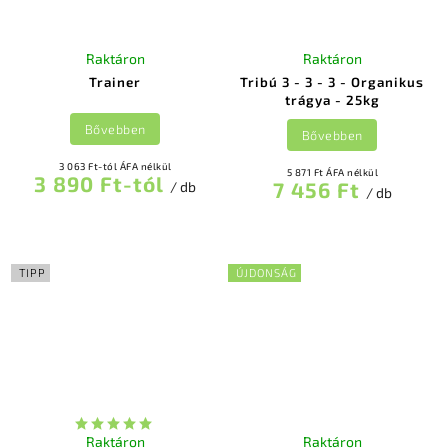
Raktáron
Raktáron
Trainer
Tribú 3 - 3 - 3 - Organikus
trágya - 25kg
Bővebben
Bővebben
3 063 Ft-tól ÁFA nélkül
5 871 Ft ÁFA nélkül
3 890 Ft-tól
7 456 Ft
/ db
/ db
TIPP
ÚJDONSÁG
Raktáron
Raktáron