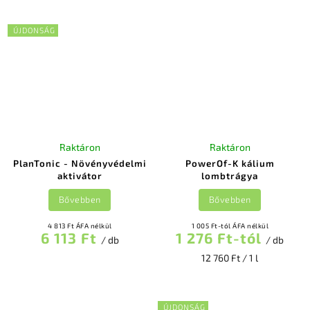
ÚJDONSÁG
Raktáron
Raktáron
PlanTonic - Növényvédelmi
PowerOf-K kálium
aktivátor
lombtrágya
Bővebben
Bővebben
4 813 Ft ÁFA nélkül
1 005 Ft-tól ÁFA nélkül
6 113 Ft
1 276 Ft-tól
/ db
/ db
12 760 Ft / 1 l
ÚJDONSÁG