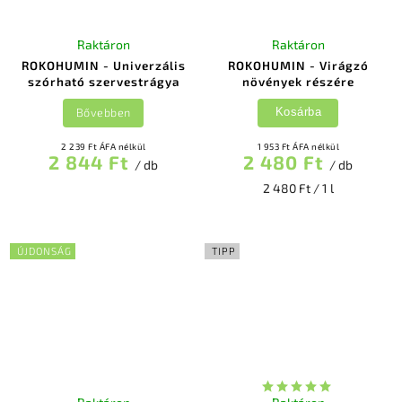
Raktáron
Raktáron
ROKOHUMIN - Univerzális
ROKOHUMIN - Virágzó
szórható szervestrágya
növények részére
Bővebben
Kosárba
2 239 Ft ÁFA nélkül
1 953 Ft ÁFA nélkül
2 844 Ft
2 480 Ft
/ db
/ db
2 480 Ft / 1 l
ÚJDONSÁG
TIPP