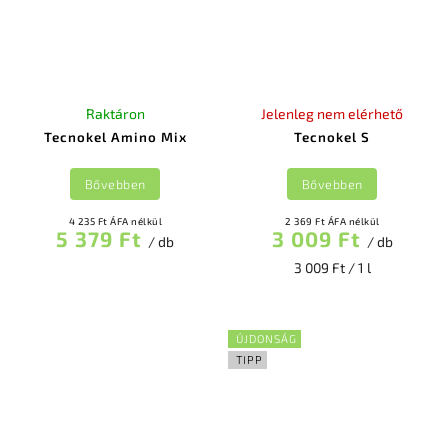
Raktáron
Jelenleg nem elérhető
Tecnokel Amino Mix
Tecnokel S
Bővebben
Bővebben
4 235 Ft ÁFA nélkül
2 369 Ft ÁFA nélkül
5 379 Ft
3 009 Ft
/ db
/ db
3 009 Ft / 1 l
ÚJDONSÁG
TIPP