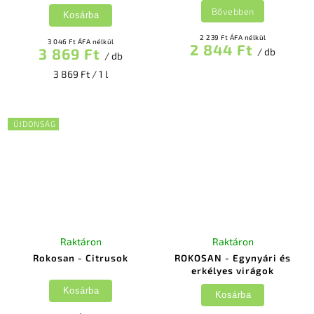
Bővebben
Kosárba
2 239 Ft ÁFA nélkül
3 046 Ft ÁFA nélkül
2 844 Ft
3 869 Ft
/ db
/ db
3 869 Ft / 1 l
ÚJDONSÁG
Raktáron
Raktáron
Rokosan - Citrusok
ROKOSAN - Egynyári és
erkélyes virágok
Kosárba
Kosárba