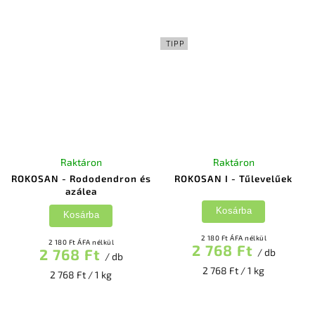
TIPP
Raktáron
Raktáron
ROKOSAN - Rododendron és
ROKOSAN I - Tűlevelűek
azálea
Kosárba
Kosárba
2 180 Ft ÁFA nélkül
2 180 Ft ÁFA nélkül
2 768 Ft
2 768 Ft
/ db
/ db
2 768 Ft / 1 kg
2 768 Ft / 1 kg