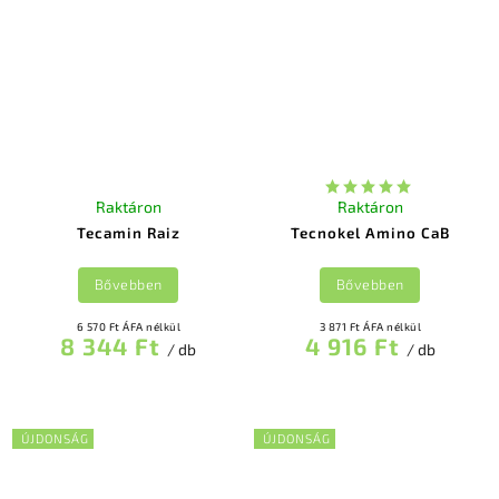
Raktáron
Raktáron
Tecamin Raiz
Tecnokel Amino CaB
Bővebben
Bővebben
6 570 Ft ÁFA nélkül
3 871 Ft ÁFA nélkül
8 344 Ft
4 916 Ft
/ db
/ db
ÚJDONSÁG
ÚJDONSÁG