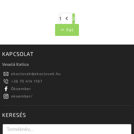
1
2
Fel
KAPCSOLAT
Veselá Katica
ekoclovek
@
ekoclovek.hu
+36 70 414 1187
Ökoember
okoember/
KERESÉS