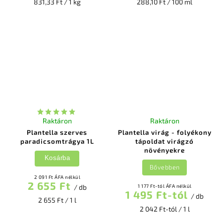
831,33 Ft / 1 kg
288,10 Ft / 100 ml
Raktáron
Raktáron
Plantella szerves
Plantella virág - folyékony
paradicsomtrágya 1L
tápoldat virágzó
növényekre
Kosárba
Bővebben
2 091 Ft ÁFA nélkül
2 655 Ft
/ db
1 177 Ft-tól ÁFA nélkül
1 495 Ft-tól
/ db
2 655 Ft / 1 l
2 042 Ft-tól / 1 l