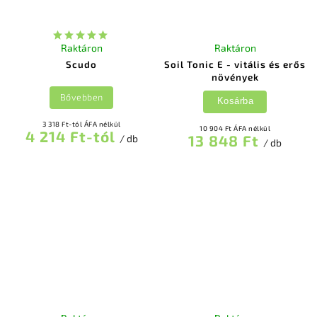
Raktáron
Raktáron
Scudo
Soil Tonic E - vitális és erős
növények
Bővebben
Kosárba
3 318 Ft-tól ÁFA nélkül
10 904 Ft ÁFA nélkül
4 214 Ft-tól
13 848 Ft
/ db
/ db