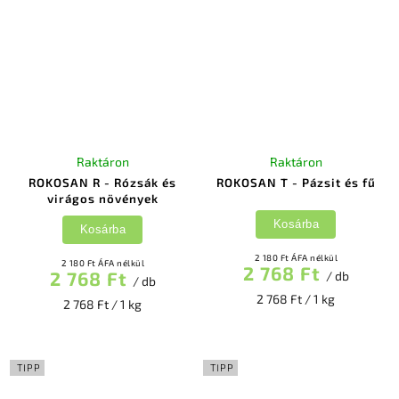
Raktáron
Raktáron
ROKOSAN R - Rózsák és
ROKOSAN T - Pázsit és fű
virágos növények
Kosárba
Kosárba
2 180 Ft ÁFA nélkül
2 180 Ft ÁFA nélkül
2 768 Ft
2 768 Ft
/ db
/ db
2 768 Ft / 1 kg
2 768 Ft / 1 kg
TIPP
TIPP