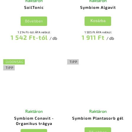
Raktáron
Raktáron
SoilTonic
Symbiom Algavit
Bővebben
Kosárba
1 214 Ft-tól ÁFA nélkül
1 505 Ft ÁFA nélkül
1 542 Ft-tól
1 911 Ft
/ db
/ db
ÚJDONSÁG
TIPP
TIPP
Raktáron
Raktáron
Symbiom Conavit -
Symbiom Plantasorb gél
Organikus trágya
Bővebben