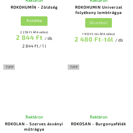
Raktáron
Raktáron
ROKOHUMÍN - Zöldség
ROKOHUMIN Univerzal
folyékony lombtrágya
Kosárba
Bővebben
2 239 Ft ÁFA nélkül
1 953 Ft-tól ÁFA nélkül
2 844 Ft
2 480 Ft-tól
/ db
/ db
2 844 Ft / 1 l
TIPP
TIPP
Raktáron
Raktáron
ROKOLAN - Szerves ásványi
ROKOSAN - Burgonyafélék
műtrágya