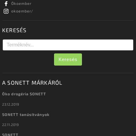
Ökoember
okoember/
KERESÉS
Keresés
A SONETT MÁRKÁRÓL
Öko drogéria SONETT
23.12.2019
SONETT tanúsítványok
22.11.2019
SONETT