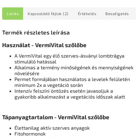
Leírás
Kapcsolódó fájlok (2)
Értékelés
Beszélgetés
Termék részletes leírása
Használat - VermiVital szőlőbe
A VermiVital egy élő szerves-ásványi lombtrágya
stimuláló hatással
Alkalmas a termény minőségének és mennyiségének
növelésére
Permet formájában használatos a levelek felületén
minimum 2x a vegetáció során
Intenzív felszíni öntözés esetén javasoljuk a
gyakoribb alkalmazást a vegetációs időszak alatt
Tápanyagtartalom - VermiVital szőlőbe
Élettanilag aktív szerves anyagok
Fitohormonok