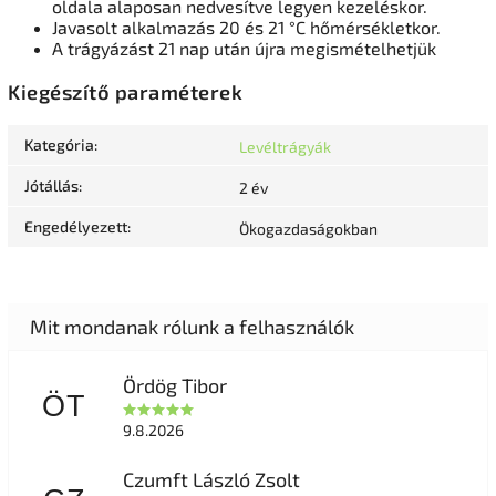
oldala alaposan nedvesítve legyen kezeléskor.
Javasolt alkalmazás 20 és 21 °C hőmérsékletkor.
A trágyázást 21 nap után újra megismételhetjük
Kiegészítő paraméterek
Kategória
:
Levéltrágyák
Jótállás
:
2 év
Engedélyezett
:
Ökogazdaságokban
Ördög Tibor
ÖT
9.8.2026
Czumft László Zsolt