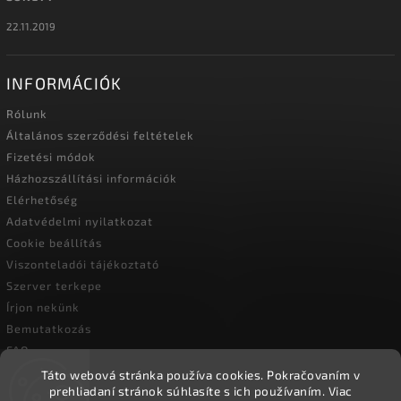
22.11.2019
INFORMÁCIÓK
Rólunk
Általános szerződési feltételek
Fizetési módok
Házhozszállítási információk
Elérhetőség
Adatvédelmi nyilatkozat
Cookie beállítás
Viszonteladói tájékoztató
Szerver terkepe
Írjon nekünk
Bemutatkozás
FAQ
Vásárlási útmutató
Táto webová stránka používa cookies.
Pokračovaním v
prehliadaní stránok súhlasíte s ich používaním.
Viac