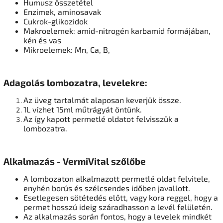
Humusz összetétel
Enzimek, aminosavak
Cukrok-glikozidok
Makroelemek: amid-nitrogén karbamid formájában,
kén és vas
Mikroelemek: Mn, Ca, B,
Adagolás lombozatra, levelekre:
Az üveg tartalmát alaposan keverjük össze.
1L vízhet 15ml műtrágyát öntünk.
Az így kapott permetlé oldatot felvisszük a
lombozatra.
Alkalmazás - VermiVital szőlőbe
A lombozaton alkalmazott permetlé oldat felvitele,
enyhén borús és szélcsendes időben javallott.
Esetlegesen sötétedés előtt, vagy kora reggel, hogy a
permet hosszú ideig száradhasson a levél felületén.
Az alkalmazás során fontos, hogy a levelek mindkét