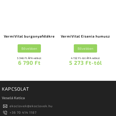
VermiVital burgonyafélékre
VermiVital Eisenia humusz
Bővebben
Bővebben
5 346 Ft ÁFA nélkül
4 152 Ft-tól ÁFA nélkül
6 790 Ft
5 273 Ft-tól
KAPCSOLAT
Veselá Katica
ekoclovek
@
ekoclovek.hu
+36 70 414 1187