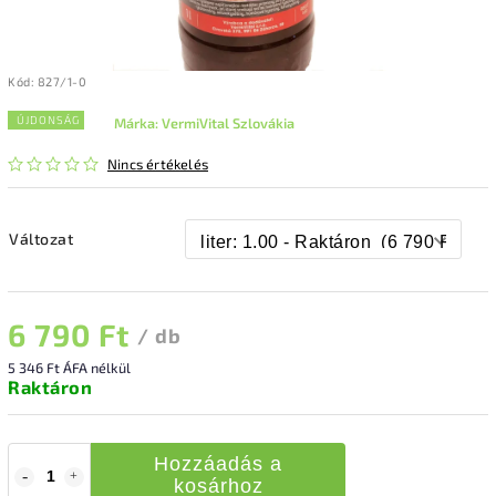
Kód:
827/1-0
ÚJDONSÁG
Márka:
VermiVital Szlovákia
Nincs értékelés
Változat
6 790 Ft
/ db
5 346 Ft ÁFA nélkül
Raktáron
Hozzáadás a
kosárhoz