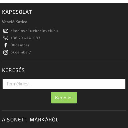
KAPCSOLAT
Veselá Katica
ekoclovek
@
ekoclovek.hu
+36 70 414 1187
Ökoember
okoember/
KERESÉS
Keresés
A SONETT MÁRKÁRÓL