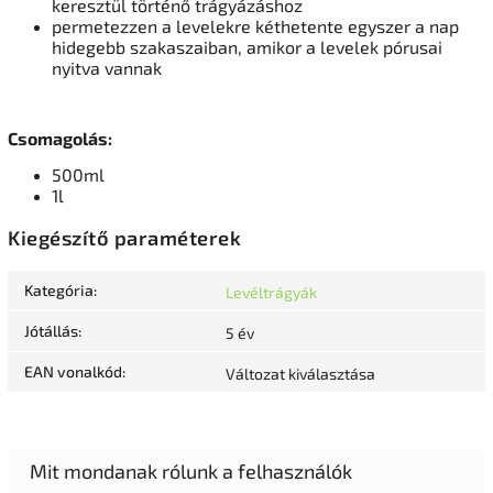
keresztül történő trágyázáshoz
permetezzen a levelekre kéthetente egyszer a nap
hidegebb szakaszaiban, amikor a levelek pórusai
nyitva vannak
Csomagolás:
500ml
1l
Kiegészítő paraméterek
Kategória
:
Levéltrágyák
Jótállás
:
5 év
EAN vonalkód
:
Változat kiválasztása