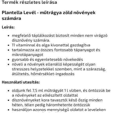
Termék részletes leírása
Plantella Levél - műtrágya zöld növények
számára
Leírás:
megfelelő táplálkozást biztosít minden nem virágzó
dísznövény számára.
11 vitaminnal és alga kivonattal gazdagítva
tartalmazza az összes fontosabb tápanyagot és
mikrotápanyagot
gyorsabb és egyenletesebb növekedés
növeli a növények ellenálló képességét olyan
stresszes helyzetekkel szemben, mint a szárazság,
átültetés, hőmérséklet-ingadozás
Használati utasítás:
oldjunk fel 7,5 ml műtrágyát 1 l vízben, és öntözzük be
a növényeket az elkészített oldattal
dísznövényeket kora tavasztól késő őszig minden
héten, télen pedig háromhetente öntözzük
használjon azonos mennyiségű oldatot a leveleken