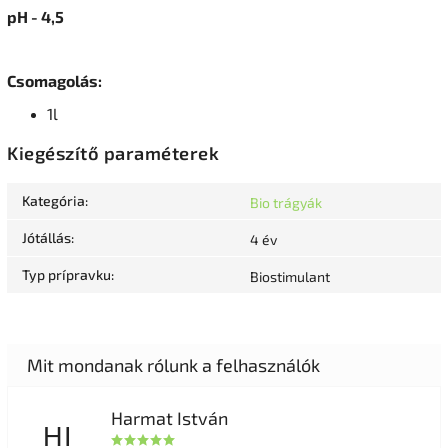
pH - 4,5
Csomagolás:
1l
Kiegészítő paraméterek
Kategória
:
Bio trágyák
Jótállás
:
4 év
Typ prípravku
:
Biostimulant
Harmat István
HI