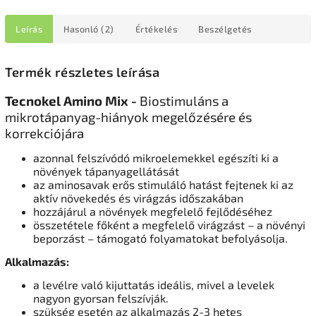
Leírás
Hasonló (2)
Értékelés
Beszélgetés
Termék részletes leírása
Tecnokel Amino Mix -
Biostimuláns a
mikrotápanyag-hiányok megelőzésére és
korrekciójára
azonnal felszívódó mikroelemekkel egészíti ki a
növények tápanyagellátását
az aminosavak erős stimuláló hatást fejtenek ki az
aktív növekedés és virágzás időszakában
hozzájárul a növények megfelelő fejlődéséhez
összetétele főként a megfelelő virágzást – a növényi
beporzást – támogató folyamatokat befolyásolja.
Alkalmazás:
a levélre való kijuttatás ideális, mivel a levelek
nagyon gyorsan felszívják.
szükség esetén az alkalmazás 2-3 hetes