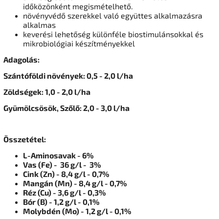
időközönként megismételhető.
növényvédő szerekkel való együttes alkalmazásra
alkalmas
keverési lehetőség különféle biostimulánsokkal és
mikrobiológiai készítményekkel
Adagolás:
Szántóföldi növények: 0,5 - 2,0 l/ha
Zöldségek: 1,0 - 2,0 l/ha
Gyümölcsösök, Szőlő: 2,0 - 3,0 l/ha
Összetétel:
L-Aminosavak - 6%
Vas (Fe) - 36 g/l - 3%
Cink (Zn) - 8,4 g/l - 0,7%
Mangán (Mn) - 8,4 g/l - 0,7%
Réz (Cu) - 3,6 g/l - 0,3%
Bór (B) - 1,2 g/l - 0,1%
Molybdén (Mo) - 1,2 g/l - 0,1%