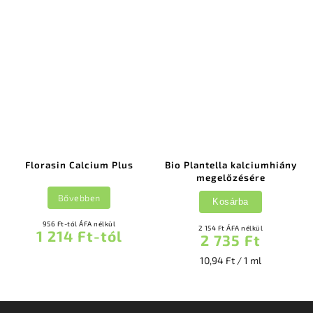
Florasin Calcium Plus
Bio Plantella kalciumhiány
megelőzésére
Bővebben
Kosárba
956 Ft-tól ÁFA nélkül
2 154 Ft ÁFA nélkül
1 214 Ft-tól
2 735 Ft
10,94 Ft / 1 ml