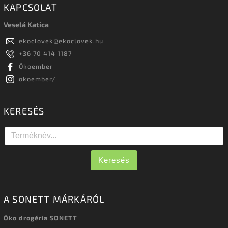
KAPCSOLAT
Veselá Katica
ekoclovek
@
ekoclovek.hu
+36 70 414 1187
Ökoember
okoember/
KERESÉS
Keresés
A SONETT MÁRKÁRÓL
Öko drogéria SONETT