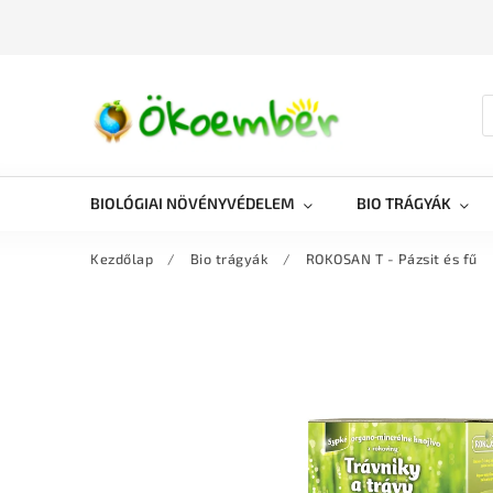
BIOLÓGIAI NÖVÉNYVÉDELEM
BIO TRÁGYÁK
Kezdőlap
/
Bio trágyák
/
ROKOSAN T - Pázsit és fű