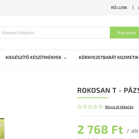
RÓLUNK
Keresés
KIEGÉSZÍTŐ KÉSZÍTMÉNYEK
KÖRNYEZETBARÁT KOZMETI
ROKOSAN T - PÁZS
Nincs értékelés
2 768 Ft
/ db