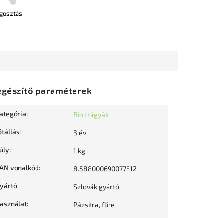
gosztás
egészítő paraméterek
ategória
:
Bio trágyák
ótállás
:
3 év
úly
:
1 kg
AN vonalkód
:
8.588000690077E12
yártó
:
Szlovák gyártó
asználat
:
Pázsitra, fűre