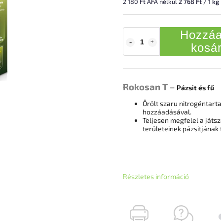
2 180 Ft ÁFA nélkül
2 768 Ft / 1 kg
Hozzáa
kosá
Rokosan T –
Pázsit és fű
Őrölt szaru
nitrogéntart
hozzáadásával.
Teljesen megfelel a játsz
területeinek pázsitjána
Részletes információ