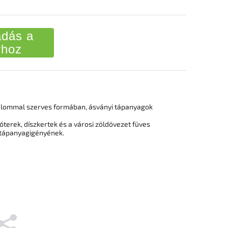
dás a
rhoz
alommal szerves formában, ásványi tápanyagok
óterek, díszkertek és a városi zöldövezet füves
k tápanyagigényének.