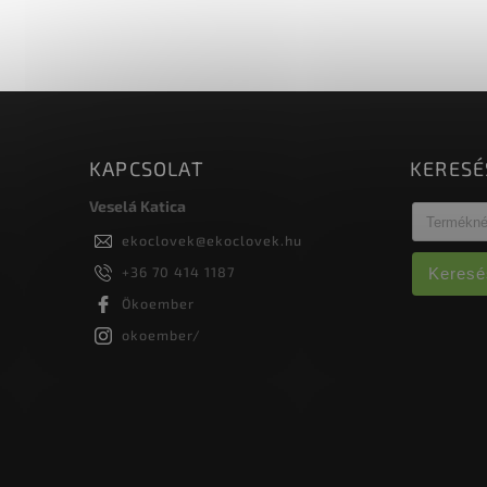
nö
szezonban fokozatosan táplálja a
mi
gyepet...
KAPCSOLAT
KERESÉ
Veselá Katica
ekoclovek
@
ekoclovek.hu
+36 70 414 1187
Keresé
Ökoember
okoember/