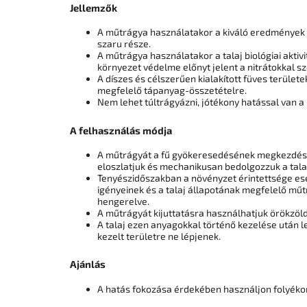
Jellemzők
A műtrágya használatakor a kiváló eredmények 
szaru része.
A műtrágya használatakor a talaj biológiai aktiv
környezet védelme előnyt jelent a nitrátokkal 
A díszes és célszerűen kialakított füves terüle
megfelelő tápanyag-összetételre.
Nem lehet túltrágyázni, jótékony hatással van a
A felhasználás módja
A műtrágyát a fű gyökeresedésének megkezdése 
eloszlatjuk és mechanikusan bedolgozzuk a tala
Tenyészidőszakban a növényzet érintettsége ese
igényeinek és a talaj állapotának megfelelő m
hengerelve.
A műtrágyát kijuttatásra használhatjuk örökzöl
A talaj ezen anyagokkal történő kezelése után le
kezelt területre ne lépjenek.
Ajánlás
A hatás fokozása érdekében használjon folyék