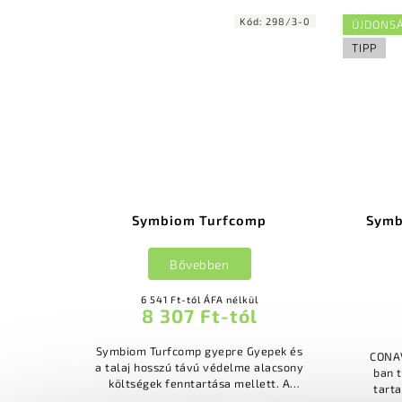
Kód:
298/3-0
ÚJDONS
TIPP
Symbiom Turfcomp
Symb
Bővebben
6 541 Ft-tól ÁFA nélkül
8 307 Ft-tól
Symbiom Turfcomp gyepre Gyepek és
CONAVI
a talaj hosszú távú védelme alacsony
ban 
költségek fenntartása mellett. A
tart
természetes műtrágya az egész