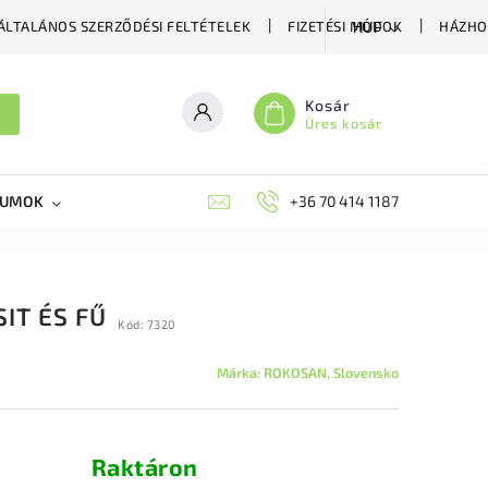
ÁLTALÁNOS SZERZŐDÉSI FELTÉTELEK
FIZETÉSI MÓDOK
HÁZHO
HUF
Kosár
Üres kosár
KUMOK
MIKORRHIZA
BLOG
+36 70 414 1187
MÉHÉSZETI GYÓGYKÉS
IT ÉS FŰ
Kód:
7320
Márka:
ROKOSAN, Slovensko
Raktáron