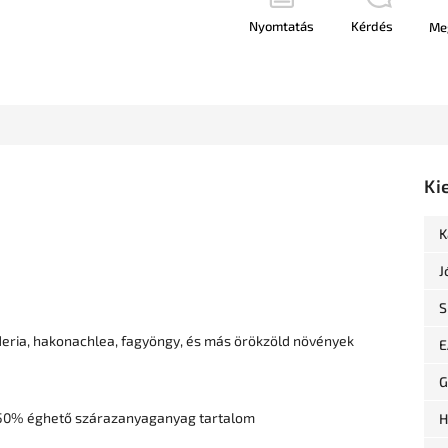
Nyomtatás
Kérdés
Me
Ki
K
J
S
taderia, hakonachlea, fagyöngy, és más örökzöld növények
E
G
50% éghető szárazanyaganyag tartalom
H