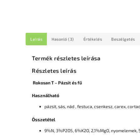
Leírás
Hasonló (3)
Értékelés
Beszélgetés
Termék részletes leírása
Részletes leírás
Rokosan T – Pázsit és fű
Használható
pázsit, sás, nád , festuca, csenkesz, carex, cor
Összetétel
9%N, 3%P2O5, 6%K2O, 2,1%MgO, nyomelemek, 