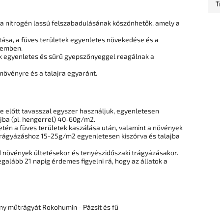
T
a nitrogén lassú felszabadulásának köszönhetők, amely a
itása, a füves területek egyenletes növekedése és a
szemben.
tek egyenletes és sűrű gyepszőnyeggel reagálnak a
 növényre és a talajra egyaránt.
előtt tavasszal egyszer használjuk, egyenletesen
jba (pl. hengerrel) 40-60g/m2.
tén a füves területek kaszálása után, valamint a növények
űtrágyázáshoz 15-25g/m2 egyenletesen kiszórva és talajba
d növények ültetésekor és tenyészidőszaki trágyázásakor.
galább 21 napig érdemes figyelni rá, hogy az állatok a
ony műtrágyát
Rokohumín - Pázsit és fű