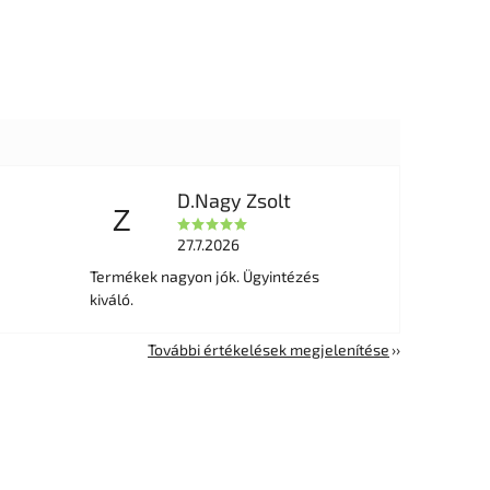
D.Nagy Zsolt
Z
27.7.2026
Termékek nagyon jók. Ügyintézés
kiváló.
További értékelések megjelenítése