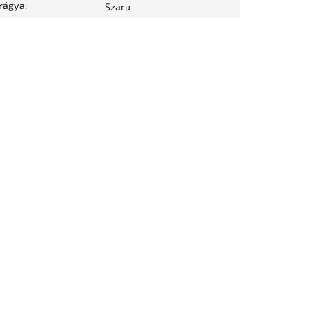
rágya
:
Szaru