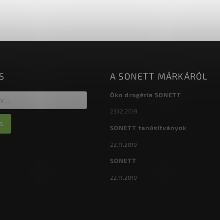
vények számára szükséges
kroelemek széles skáláját
tartalmazza ...
S
A SONETT MÁRKÁRÓL
Öko drogéria SONETT
23.12.2019
s
SONETT tanúsítványok
22.11.2019
SONETT
22.11.2019