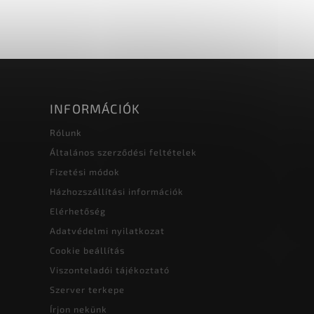
INFORMÁCIÓK
Rólunk
Általános szerződési feltételek
Fizetési módok
Házhozszállítási információk
Elérhetőség
Adatvédelmi nyilatkozat
Cookie beállítás
Viszonteladói tájékoztató
Szerver terkepe
Írjon nekünk