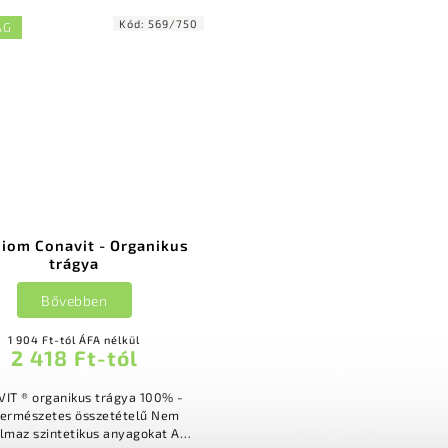
Kód:
569/750
ÁG
iom Conavit - Organikus
trágya
Bővebben
1 904 Ft-tól ÁFA nélkül
2 418 Ft-tól
T ® organikus trágya 100% -
természetes összetételű Nem
almaz szintetikus anyagokat A