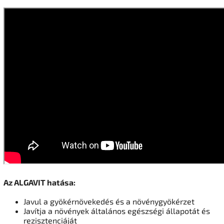
Az ALGAVIT hatása:
Javul a gyökérnövekedés és a növénygyökérzet
Javítja a növények általános egészségi állapotát és
rezisztenciáját