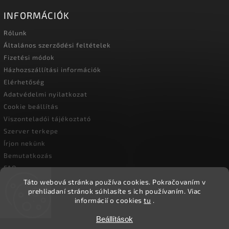
INFORMÁCIÓK
Rólunk
Általános szerződési feltételek
Fizetési módok
Házhozszállítási információk
Elérhetőség
Adatvédelmi nyilatkozat
Cookie beállítás
Viszonteladói tájékoztató
Szerver terkepe
Írjon nekünk
Bemutatkozás
FAQ
Vásárlási útmutató
Táto webová stránka používa cookies.
Pokračovaním v
prehliadaní stránok súhlasíte s ich používaním.
Viac
informácií o cookies
tu
.
Beállítások
Copyright 2026
Ökoember
. Minden jog fenntartva.