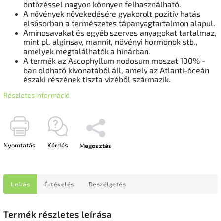
öntözéssel nagyon könnyen felhasználható.
A növények növekedésére gyakorolt ​​pozitív hatás
elsősorban a természetes tápanyagtartalmon alapul.
Aminosavakat és egyéb szerves anyagokat tartalmaz,
mint pl.
alginsav, mannit, növényi hormonok stb.,
amelyek megtalálhatók a hínárban.
A termék az Ascophyllum nodosum moszat 100% -
ban oldható kivonatából áll, amely az Atlanti-óceán
északi részének tiszta vizéből származik.
Részletes információ
Nyomtatás
Kérdés
Megosztás
Leírás
Értékelés
Beszélgetés
Termék részletes leírása