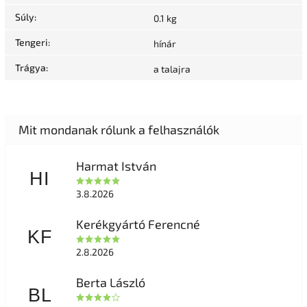
Súly
:
0.1 kg
Tengeri
:
hínár
Trágya
:
a talajra
Harmat István
HI
3.8.2026
Kerékgyártó Ferencné
KF
2.8.2026
Berta László
BL