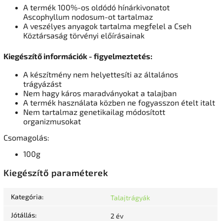
A termék 100%-os oldódó hínárkivonatot
Ascophyllum nodosum-ot tartalmaz
A veszélyes anyagok tartalma megfelel a Cseh
Köztársaság törvényi előírásainak
Kiegészítő információk - figyelmeztetés:
A készítmény nem helyettesíti az általános
trágyázást
Nem hagy káros maradványokat a talajban
A termék használata közben ne fogyasszon ételt italt
Nem tartalmaz genetikailag módosított
organizmusokat
Csomagolás:
100g
Kiegészítő paraméterek
Kategória
:
Talajtrágyák
Jótállás
:
2 év