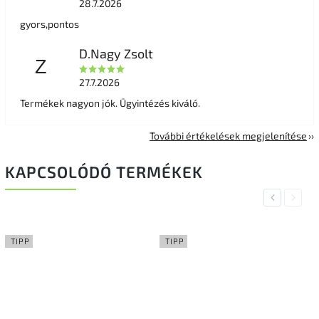
28.7.2026
gyors,pontos
D.Nagy Zsolt
Z
27.7.2026
Termékek nagyon jók. Ügyintézés kiváló.
További értékelések megjelenítése
KAPCSOLÓDÓ TERMÉKEK
Previous
Next
TIPP
TIPP