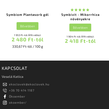
Symbiom Plantasorb gél
Symbivit - Mikorrhiza
növényekre
Bővebben
Bővebben
1 953 Ft-tól ÁFA nélkül
1 904 Ft-tól ÁFA nélkül
2 480 Ft-tól
2 418 Ft-tól
330,67 Ft-tól / 100 g
KAPCSOLAT
Veselá Katica
ekoclovek
@
ekoclovek.hu
+36 70 414 1187
Ökoember
okoember/