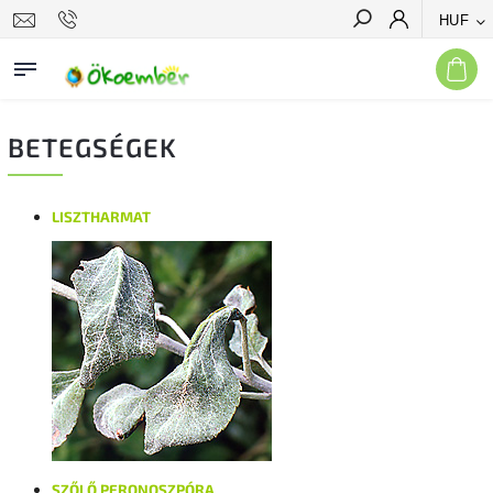
HUF
Keresés
BETEGSÉGEK
LISZTHARMAT
SZŐLŐ PERONOSZPÓRA