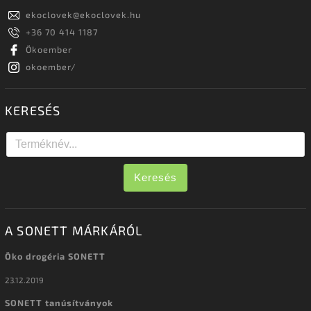
ekoclovek
@
ekoclovek.hu
+36 70 414 1187
Ökoember
okoember/
KERESÉS
Keresés
A SONETT MÁRKÁRÓL
Öko drogéria SONETT
23.12.2019
SONETT tanúsítványok