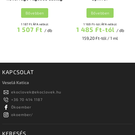
Bővebben
Bővebben
1 187 Ft ÁFA nélkül
1 169 Ft-tól ÁFA nélkül
1 507 Ft
1 485 Ft-tól
/ db
/ db
159,20 Ft-tól / 1 ml
KAPCSOLAT
Veselá Katica
ekoclovek
@
ekoclovek.hu
+36 70 414 1187
Ökoember
okoember/
KERESÉS