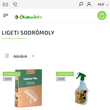
HUF
Keresés
LIGETI SODRÓMOLY
Ajánljuk
Legolcsóbb elöl
Legdrágább
ÚJDONSÁG
ÚJDONSÁG
Legnépszerűbb
TIPP
TIPP
termékek
ABC szerint