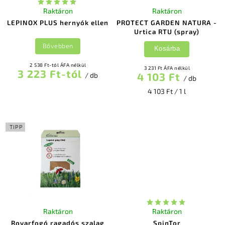
Raktáron
Raktáron
LEPINOX PLUS hernyók ellen
PROTECT GARDEN NATURA -
Urtica RTU (spray)
Bővebben
Kosárba
2 538 Ft-tól ÁFA nélkül
3 231 Ft ÁFA nélkül
3 223 Ft-tól
4 103 Ft
/ db
/ db
4 103 Ft / 1 l
TIPP
Raktáron
Raktáron
Rovarfogó ragadós szalag
SpinTor