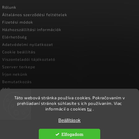
Rólunk
Általános szerződési feltételek
Fizetési módok
Házhozszállítási információk
Elérhetőség
Adatvédelmi nyilatkozat
Cookie beállítás
Viszonteladói tájékoztató
Szerver terkepe
Írjon nekünk
Bemutatkozás
FAQ
Vásárlási útmutató
Táto webová stránka používa cookies.
Pokračovaním v
prehliadaní stránok súhlasíte s ich používaním.
Viac
informácií o cookies
tu
.
Copyright 2026
Ökoember
. Minden jog fenntartva.
Beállítások
Süti beállítások szerkesztése
Elfogadom
Vytvořil
Shoptet
| Design
Shoptak.cz.