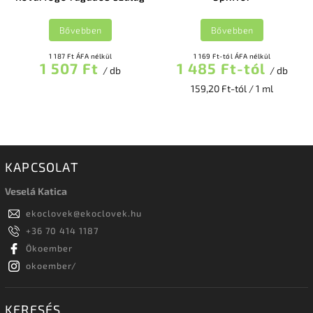
Bővebben
Bővebben
1 187 Ft ÁFA nélkül
1 169 Ft-tól ÁFA nélkül
1 507 Ft
1 485 Ft-tól
/ db
/ db
159,20 Ft-tól / 1 ml
KAPCSOLAT
Veselá Katica
ekoclovek
@
ekoclovek.hu
+36 70 414 1187
Ökoember
okoember/
KERESÉS