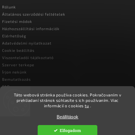
Rólunk
Általános szerződési feltételek
Fizetési módok
Házhozszállítási információk
Elérhetőség
Adatvédelmi nyilatkozat
Cookie beállítás
Viszonteladói tájékoztató
Szerver terkepe
Írjon nekünk
Bemutatkozás
FAQ
Vásárlási útmutató
Táto webová stránka používa cookies.
Pokračovaním v
prehliadaní stránok súhlasíte s ich používaním.
Viac
informácií o cookies
tu
.
Copyright 2026
Ökoember
. Minden jog fenntartva.
Beállítások
Süti beállítások szerkesztése
Elfogadom
Vytvořil
Shoptet
| Design
Shoptak.cz.