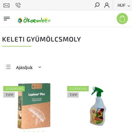
HUF
Keresés
KELETI GYÜMÖLCSMOLY
Ajánljuk
Legolcsóbb elöl
Legdrágább
ÚJDONSÁG
ÚJDONSÁG
Legnépszerűbb
TIPP
TIPP
termékek
ABC szerint