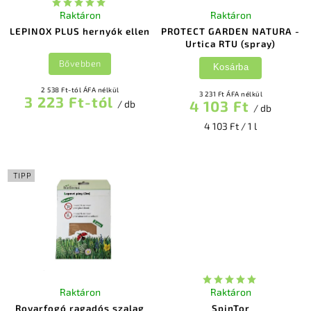
Raktáron
Raktáron
LEPINOX PLUS hernyók ellen
PROTECT GARDEN NATURA -
Urtica RTU (spray)
Bővebben
Kosárba
2 538 Ft-tól ÁFA nélkül
3 231 Ft ÁFA nélkül
3 223 Ft-tól
4 103 Ft
/ db
/ db
4 103 Ft / 1 l
TIPP
Raktáron
Raktáron
Rovarfogó ragadós szalag
SpinTor