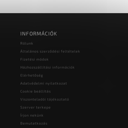
INFORMÁCIÓK
Rólunk
Általános szerződési feltételek
Fizetési módok
Házhozszállítási információk
Elérhetőség
Adatvédelmi nyilatkozat
Cookie beállítás
Viszonteladói tájékoztató
Szerver terkepe
Írjon nekünk
Bemutatkozás