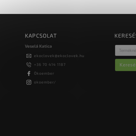
Előnyök: Magas hatékonyság,...
KAPCSOLAT
KERESÉ
Veselá Katica
ekoclovek
@
ekoclovek.hu
+36 70 414 1187
Keresé
Ökoember
okoember/