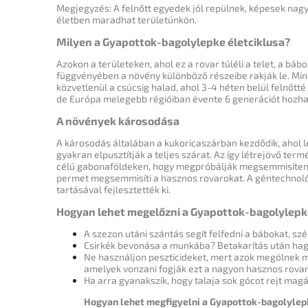
Megjegyzés: A felnőtt egyedek jól repülnek, képesek nag
életben maradhat területünkön.
Milyen a Gyapottok-bagolylepke életciklusa?
Azokon a területeken, ahol ez a rovar túléli a telet, a báb
függvényében a növény különböző részeibe rakják le.
Min
közvetlenül a csúcsig halad, ahol 3-4 héten belül felnőtté 
de Európa melegebb régióiban évente 6 generációt hozhat
A növények károsodása
A károsodás általában a kukoricaszárban kezdődik, ahol le
gyakran elpusztítják a teljes szárat.
Az így létrejövő ter
célú gabonaföldeken, hogy megpróbálják megsemmisíteni
permet megsemmisíti a hasznos rovarokat.
A géntechnoló
tartásával fejlesztették ki.
Hogyan lehet megelőzni a Gyapottok-bagolylepk
A szezon utáni szántás segít felfedni a bábokat, s
Csirkék bevonása a munkába?
Betakarítás után hag
Ne használjon peszticideket, mert azok megölnek 
amelyek vonzani fogják ezt a nagyon hasznos rova
Ha arra gyanakszik, hogy talaja sok gócot rejt magá
Hogyan lehet megfigyelni a Gyapottok-bagolylep