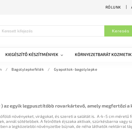
RÓLUNK
Keresés
KIEGÉSZÍTŐ KÉSZÍTMÉNYEK
KÖRNYEZETBARÁT KOZMETI
n
/
Bagolylepkefélék
/
Gyapottok-bagolylepke
a
) az egyik legpusztítóbb rovarkártevő, amely megfertőzi a 
földi növényeket, virágokat, és szereti a salátát is.
A 4–5 cm méretű fe
ek, annál sötétebbek.
A felnőttek éjszaka aktívak, szürkésbarna vagy 
en a legközelebbi növényzetbe bújnak, de néha láthatók nektárral táp