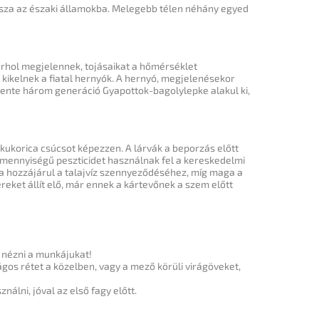
ssza az északi államokba.
Melegebb télen néhány egyed
árhol megjelennek, tojásaikat a hőmérséklet
kikelnek a fiatal hernyók.
A hernyó, megjelenésekor
ente három generáció Gyapottok-bagolylepke alakul ki,
 kukorica csúcsot képezzen.
A lárvák a beporzás előtt
mennyiségű peszticidet használnak fel a kereskedelmi
a hozzájárul a talajvíz szennyeződéséhez, míg maga a
reket állít elő, már ennek a kártevőnek a szem előtt
 nézni a munkájukat!
ágos rétet a közelben, vagy a mező körüli virágöveket,
álni, jóval az első fagy előtt.