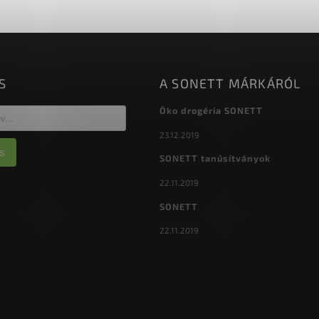
S
A SONETT MÁRKÁRÓL
Öko drogéria SONETT
23.12.2019
s
SONETT tanúsítványok
22.11.2019
SONETT
22.11.2019