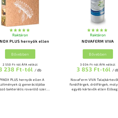
Raktáron
Raktáron
NOX PLUS hernyók ellen
NOVAFERM VIVA
Bővebben
Bővebben
2 550 Ft-tól ÁFA nélkül
3 034 Ft-tól ÁFA nélkül
3 238 Ft-tól
3 853 Ft-tól
/ db
/ d
PINOX PLUS hernyók ellen A
NovaFerm VIVA Talajkártevők, pl.
szítmények új generációjába
fonálférgek, drótférgek, moly
ozó bakteriális rovarölő szer.
egyéb kártevők ellen Elősegí
lus thuringiensis hatóanyaggal.
növények egészségét és növe
ermék felváltotta a Biobit XL...
hozamot A termék egy bizony