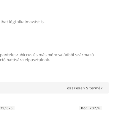
hat légi alkalmazást is.
 Apantelesrubicrus és más méhcsaládból származó
irtó hatására elpusztulnak.
összesen
5
termék
779/0-5
Kód:
202/6