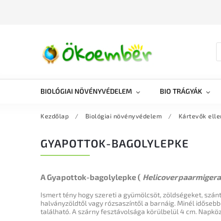
BIOLÓGIAI NÖVÉNYVÉDELEM
BIO TRÁGYÁK
Kezdőlap
/
Biológiai növényvédelem
/
Kártevők elle
GYAPOTTOK-BAGOLYLEPKE
A Gyapottok-bagolylepke (
Helicoverpaarmiger
Ismert tény hogy szereti a gyümölcsöt, zöldségeket, szántó
halványzöldtől vagy rózsaszíntől a barnáig.
Minél idősebb
található.
A szárny fesztávolsága körülbelül 4 cm.
Napközb