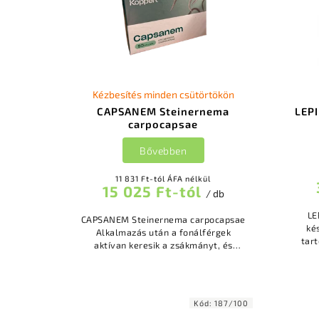
Kézbesítés minden csütörtökön
CAPSANEM Steinernema
LEPI
carpocapsae
Bővebben
11 831 Ft-tól ÁFA nélkül
15 025 Ft-tól
/ db
LE
CAPSANEM Steinernema carpocapsae
ké
Alkalmazás után a fonálférgek
tart
aktívan keresik a zsákmányt, és
Bacil
behatolnak a testüregükbe A
Ez a t
fertőzött lárvák néhány órán vagy
napon belül...
Kód:
187/100