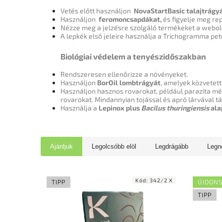
Vetés előtt használjon
NovaStartBasic talajtrágy
Használjon
feromoncsapdákat,
és figyelje meg rep
Nézze meg a jelzésre szolgáló termékeket a
webol
A lepkék első jeleire használja a Trichogramma pe
Biológiai védelem a tenyészidőszakban
Rendszeresen ellenőrizze a növényeket.
Használjon
BorOil lombtrágyát
, amelyek közvetett
Használjon hasznos rovarokat, például parazita m
rovarokat.
Mindannyian tojással és apró lárvával t
Használja a
Lepinox plus
Bacilus thuringiensis
ala
Ajánljuk
Legolcsóbb elöl
Legdrágább
Legn
Kód:
342/2 X
TIPP
ÚJDON
TIPP