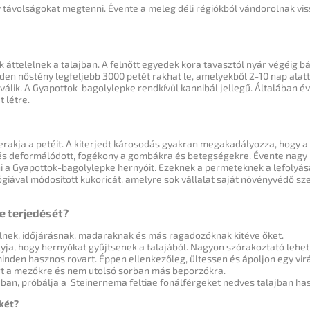
y távolságokat megtenni.
Évente a meleg déli régiókból vándorolnak vi
ok áttelelnek a talajban.
A felnőtt egyedek kora tavasztól nyár végéig b
den nőstény legfeljebb 3000 petét rakhat le, amelyekből 2-10 nap alatt 
válik.
A Gyapottok-bagolylepke rendkívül kannibál jellegű.
Általában év
 létre.
rakja a petéit.
A kiterjedt károsodás gyakran megakadályozza, hogy a
més deformálódott, fogékony a gombákra és betegségekre.
Évente nagy 
 a Gyapottok-bagolylepke hernyóit.
Ezeknek a permeteknek a lefolyás
giával módosított kukoricát, amelyre sok vállalat saját növényvédő sze
e terjedését?
zélnek, időjárásnak, madaraknak és más ragadozóknak kitéve őket.
yja, hogy hernyókat gyűjtsenek a talajából.
Nagyon szórakoztató lehet
minden hasznos rovart.
Éppen ellenkezőleg, ültessen és ápoljon egy vir
rt a mezőkre és nem utolsó sorban más beporzókra.
ban, próbálja a Steinernema feltiae fonálférgeket nedves talajban haszn
két?