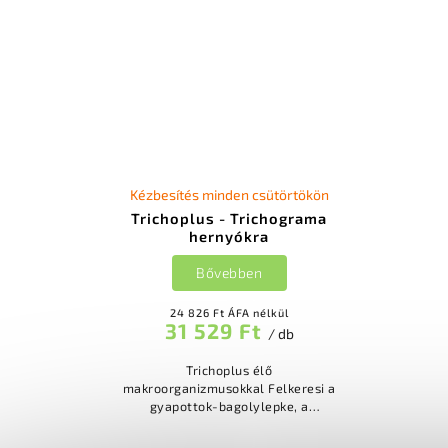
Kézbesítés minden csütörtökön
Trichoplus - Trichograma
hernyókra
Bővebben
24 826 Ft ÁFA nélkül
31 529 Ft
/ db
Trichoplus élő
makroorganizmusokkal Felkeresi a
gyapottok-bagolylepke, a
kukoricamoly, a káposztalepke és a
káposzta-bagolylepke hernyóit