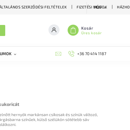
ÁLTALÁNOS SZERZŐDÉSI FELTÉTELEK
FIZETÉSI MÓDOK
HÁZHO
HUF
Kosár
Üres kosár
KUMOK
MIKORRHIZA
BLOG
+36 70 414 1187
MÉHÉSZETI GYÓGYKÉS
kukoricát
lnőtt hernyók markánsan csíkosak és színük változó,
sárgásbarna színűek, külső szélükön sötétebb sáv
lálkozni.