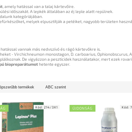
át
, amely hatással van a talaj kártevőire.
ülési időszakát.
A lepkék általában az éj leple alatt repülnek.
dalunk kategóriájában
.
tefürkészőket
,
melyek elpusztítják a
petéiket, nagyobb területen használ
 hatással vannak más nedvszívó és rágó kártevőkre is.
éheket - Virchichneumon monostagon, D. carboarius, Ophionobscurus,
áplálkoznak.
De vigyázzon a peszticidek használatakor, mert ezek rovar
pú biopreparátumot
hetente egyszer.
épszerűbb termékek
ABC szerint
Kód:
214/3X1
Kód:
SÁG
ÚJDONSÁG