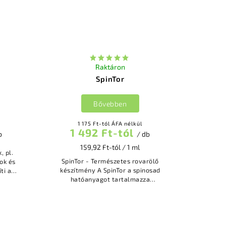
Raktáron
SpinTor
Bővebben
1 175 Ft-tól ÁFA nélkül
1 492 Ft-tól
b
/ db
159,92 Ft-tól / 1 ml
SpinTor - Természetes rovarölő
ok és
készítmény A SpinTor a spinosad
ti a
hatóanyagot tartalmazza
li a
Burgonyabogár, molytetvek,
os...
hernyók, Gyapottok-bagolylepke -
félék és Sodrómolyok ellen...